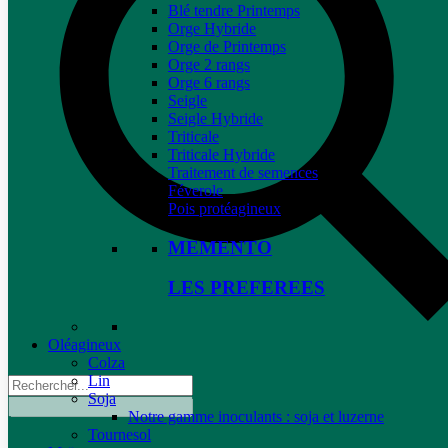
Blé tendre Printemps
Orge Hybride
Orge de Printemps
Orge 2 rangs
Orge 6 rangs
Seigle
Seigle Hybride
Triticale
Triticale Hybride
Traitement de semences
Féverole
Pois protéagineux
MEMENTO
LES PREFEREES
Oléagineux
Colza
Lin
Soja
Notre gamme inoculants : soja et luzerne
Tournesol