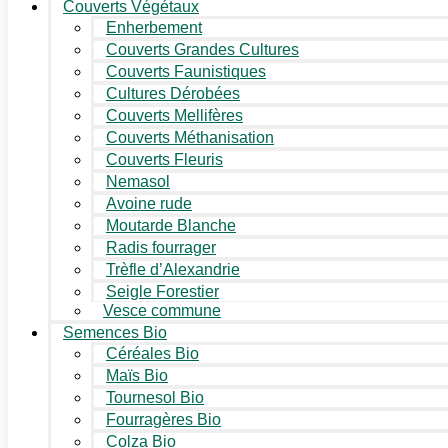
Couverts Végétaux
Enherbement
Couverts Grandes Cultures
Couverts Faunistiques
Cultures Dérobées
Couverts Mellifères
Couverts Méthanisation
Couverts Fleuris
Nemasol
Avoine rude
Moutarde Blanche
Radis fourrager
Trèfle d’Alexandrie
Seigle Forestier
Vesce commune
Semences Bio
Céréales Bio
Maïs Bio
Tournesol Bio
Fourragères Bio
Colza Bio