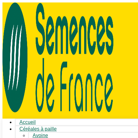
Accueil
Céréales à paille
Avoine