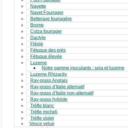
Navette
Navet Fourrager
Betterave fourragère
Brome
Colza fourrager
Dactyle
Fléole
Fétuque des prés
Fétuque élevée
Luzerne
Notre gamme inoculants : soja et luzerne
Luzerne Rhizactiv
Ray-grass Anglais
Ray-grass d’Italie alternatif
Ray-grass d’Italie non-alternatif
Ray-grass hybride
Trèfle blanc
Trèfle micheli
Trèfle violet
Vesce velue