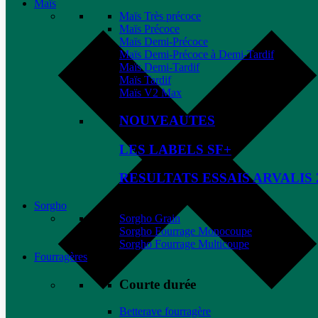
Maïs
Maïs Très précoce
Maïs Précoce
Maïs Demi-Précoce
Maïs Demi-Précoce à Demi-Tardif
Maïs Demi-Tardif
Maïs Tardif
Maïs V2 Max
NOUVEAUTES
LES LABELS SF+
RESULTATS ESSAIS ARVALIS 
Sorgho
Sorgho Grain
Sorgho Fourrage Monocoupe
Sorgho Fourrage Multicoupe
Fourragères
Courte durée
Betterave fourragère