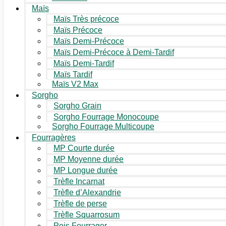
Maïs
Maïs Très précoce
Maïs Précoce
Maïs Demi-Précoce
Maïs Demi-Précoce à Demi-Tardif
Maïs Demi-Tardif
Maïs Tardif
Maïs V2 Max
Sorgho
Sorgho Grain
Sorgho Fourrage Monocoupe
Sorgho Fourrage Multicoupe
Fourragères
MP Courte durée
MP Moyenne durée
MP Longue durée
Trèfle Incarnat
Trèfle d’Alexandrie
Trèfle de perse
Trèfle Squarrosum
Pois Fourrager