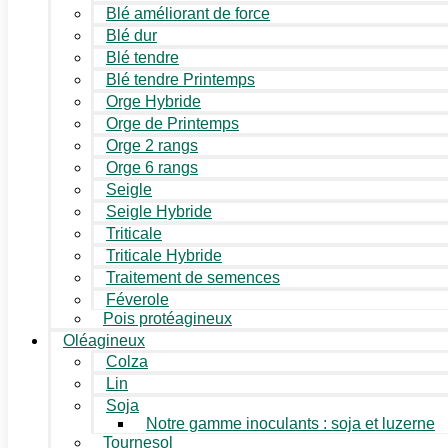
Blé améliorant de force
Blé dur
Blé tendre
Blé tendre Printemps
Orge Hybride
Orge de Printemps
Orge 2 rangs
Orge 6 rangs
Seigle
Seigle Hybride
Triticale
Triticale Hybride
Traitement de semences
Féverole
Pois protéagineux
Oléagineux
Colza
Lin
Soja
Notre gamme inoculants : soja et luzerne
Tournesol