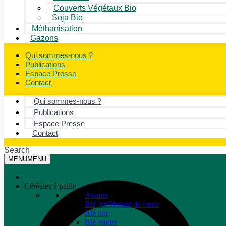
Couverts Végétaux Bio
Soja Bio
Méthanisation
Gazons
Qui sommes-nous ?
Publications
Espace Presse
Contact
Qui sommes-nous ?
Publications
Espace Presse
Contact
Search
MENU
MENU
Céréales à paille
Avoine
Blé améliorant de force
Blé dur
Blé tendre