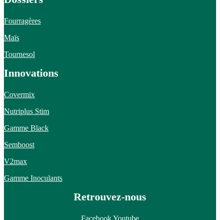
Fourragères
Maïs
Tournesol
Innovations
Covermix
Nutriplus Stim
Gamme Black
Semboost
V2max
Gamme Inoculants
Retrouvez-nous
Facebook
Youtube