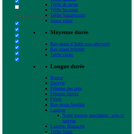
Trèfle de perse
Trèfle Incarnat
Trèfle Squarrosum
Filter by Custom Post Type
Vesce velue
Moyenne durée
Ray-grass d’Italie non-alternatif
Ray-grass hybride
Trèfle violet
Longue durée
Brome
Dactyle
Fétuque des prés
Fétuque élevée
Fléole
Ray-grass Anglais
Luzerne
Notre gamme inoculants : soja et
luzerne
Luzerne Rhizactiv
Trèfle blanc