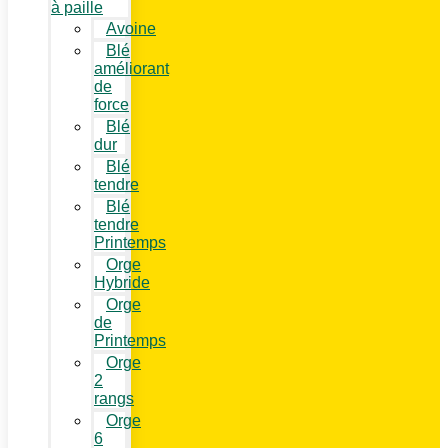
à paille
Avoine
Blé
améliorant
de
force
Blé
dur
Blé
tendre
Blé
tendre
Printemps
Orge
Hybride
Orge
de
Printemps
Orge
2
rangs
Orge
6