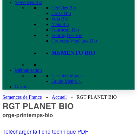
Semences Bio
Céréales Bio
Colza Bio
Soja Bio
Maïs Bio
Tournesol Bio
Fourragères Bio
Couverts Végétaux Bio
MEMENTO BIO
Méthanisation
Le + technique+
.
Guide Metha +
.
Gazons
Semences de France
»
Accueil
»
RGT PLANET BIO
RGT PLANET BIO
orge-printemps-bio
Télécharger la fiche technique PDF