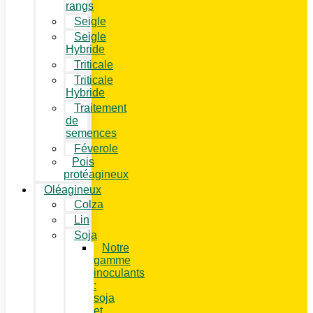
rangs
Seigle
Seigle
Hybride
Triticale
Triticale
Hybride
Traitement
de
semences
Féverole
Pois
protéagineux
Oléagineux
Colza
Lin
Soja
Notre
gamme
inoculants
:
soja
et