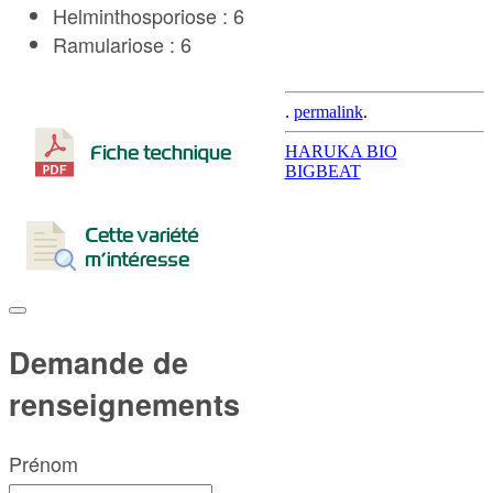
Helminthosporiose : 6
Ramulariose : 6
.
permalink
.
Post
HARUKA BIO
BIGBEAT
navigation
Demande de
renseignements
Prénom