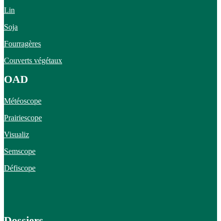
Lin
Soja
Fourragères
Couverts végétaux
OAD
Météoscope
Prairiescope
Visualiz
Semscope
Défiscope
Dossiers