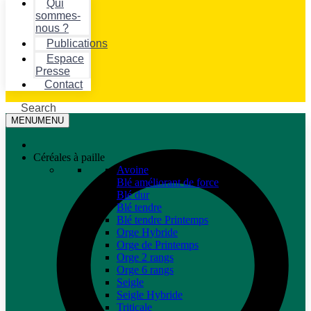
Qui
sommes-
nous ?
Publications
Espace
Presse
Contact
Search
MENU
MENU
Céréales à paille
Avoine
Blé améliorant de force
Blé dur
Blé tendre
Blé tendre Printemps
Orge Hybride
Orge de Printemps
Orge 2 rangs
Orge 6 rangs
Seigle
Seigle Hybride
Triticale