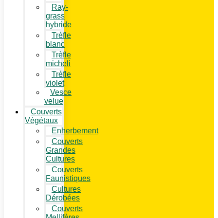
Ray-
grass
hybride
Trèfle
blanc
Trèfle
micheli
Trèfle
violet
Vesce
velue
Couverts
Végétaux
Enherbement
Couverts
Grandes
Cultures
Couverts
Faunistiques
Cultures
Dérobées
Couverts
Mellifères