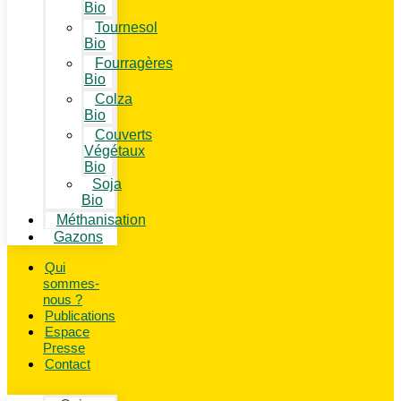
Bio
Tournesol
Bio
Fourragères
Bio
Colza
Bio
Couverts
Végétaux
Bio
Soja
Bio
Méthanisation
Gazons
Qui
sommes-
nous ?
Publications
Espace
Presse
Contact