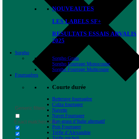
NOUVEAUTES
LES LABELS SF+
RESULTATS ESSAIS ARVALIS
2025
Sorgho
Sorgho Grain
Sorgho Fourrage Monocoupe
Sorgho Fourrage Multicoupe
Fourragères
Courte durée
Betterave fourragère
Colza fourrager
Generic filters
Navette
Navet Fourrager
Ray-grass d’Italie alternatif
Exact matches only
Pois Fourrager
Trèfle d’Alexandrie
Trèfle micheli