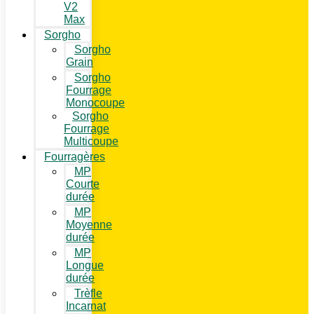
V2
Max
Sorgho
Sorgho
Grain
Sorgho
Fourrage
Monocoupe
Sorgho
Fourrage
Multicoupe
Fourragères
MP
Courte
durée
MP
Moyenne
durée
MP
Longue
durée
Trèfle
Incarnat