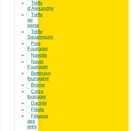
Trèfle
d’Alexandrie
Trèfle
de
perse
Trèfle
Squarrosum
Pois
Fourrager
Navette
Navet
Fourrager
Betterave
fourragère
Brome
Colza
fourrager
Dactyle
Fléole
Fétuque
des
prés