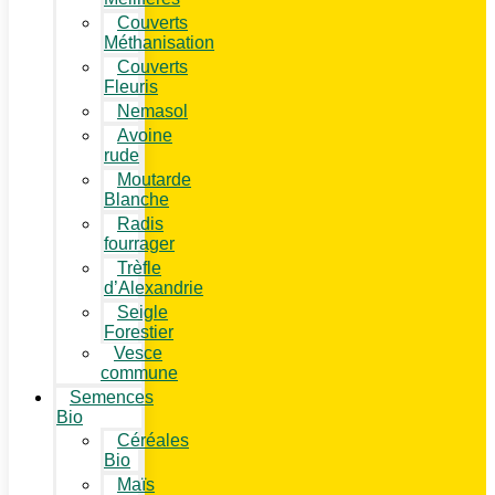
Couverts
Méthanisation
Couverts
Fleuris
Nemasol
Avoine
rude
Moutarde
Blanche
Radis
fourrager
Trèfle
d’Alexandrie
Seigle
Forestier
Vesce
commune
Semences
Bio
Céréales
Bio
Maïs