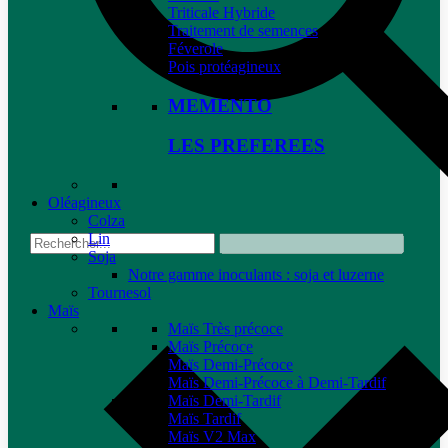
Triticale Hybride
Traitement de semences
Féverole
Pois protéagineux
MEMENTO
LES PREFEREES
Oléagineux
Colza
Lin
Soja
Notre gamme inoculants : soja et luzerne
Tournesol
Maïs
Maïs Très précoce
Maïs Précoce
Maïs Demi-Précoce
Maïs Demi-Précoce à Demi-Tardif
Maïs Demi-Tardif
Maïs Tardif
Maïs V2 Max