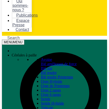
Qui
sommes-
nous ?
Publications
Espace
Presse
Contact
Search
MENU
MENU
Céréales à paille
Avoine
Blé améliorant de force
Blé dur
Blé tendre
Blé tendre Printemps
Orge Hybride
Orge de Printemps
Orge 2 rangs
Orge 6 rangs
Seigle
Seigle Hybride
Triticale