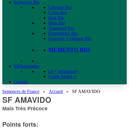
Semences Bio
Céréales Bio
Colza Bio
Soja Bio
Maïs Bio
Tournesol Bio
Fourragères Bio
Couverts Végétaux Bio
MEMENTO BIO
Méthanisation
Le + technique+
.
Guide Metha +
.
Gazons
Semences de France
»
Accueil
»
SF AMAVIDO
SF AMAVIDO
Maïs Très Précoce
Points forts: