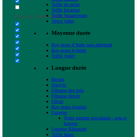
Trèfle de perse
Trèfle Incarnat
Trèfle Squarrosum
Filter by Custom Post Type
Vesce velue
Moyenne durée
Ray-grass d’Italie non-alternatif
Ray-grass hybride
Trèfle violet
Longue durée
Brome
Dactyle
Fétuque des prés
Fétuque élevée
Fléole
Ray-grass Anglais
Luzerne
Notre gamme inoculants : soja et
luzerne
Luzerne Rhizactiv
Trèfle blanc