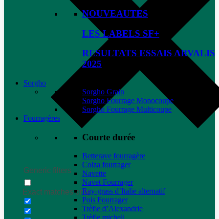
NOUVEAUTES
LES LABELS SF+
RESULTATS ESSAIS ARVALIS
2025
Sorgho
Sorgho Grain
Sorgho Fourrage Monocoupe
Sorgho Fourrage Multicoupe
Fourragères
Courte durée
Betterave fourragère
Colza fourrager
Generic filters
Navette
Navet Fourrager
Ray-grass d’Italie alternatif
Exact matches only
Pois Fourrager
Trèfle d’Alexandrie
Trèfle micheli