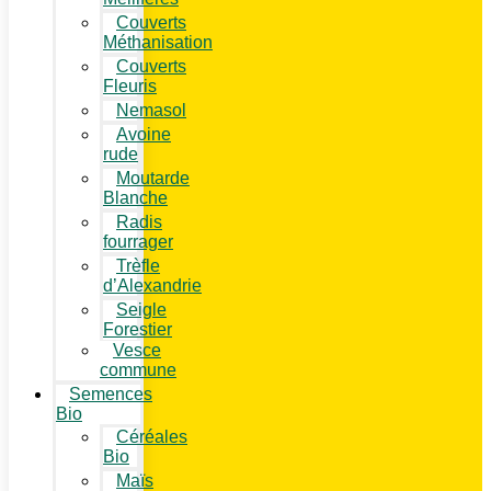
Couverts
Méthanisation
Couverts
Fleuris
Nemasol
Avoine
rude
Moutarde
Blanche
Radis
fourrager
Trèfle
d’Alexandrie
Seigle
Forestier
Vesce
commune
Semences
Bio
Céréales
Bio
Maïs