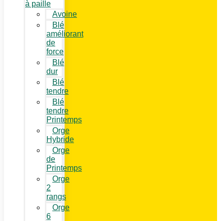
à paille
Avoine
Blé
améliorant
de
force
Blé
dur
Blé
tendre
Blé
tendre
Printemps
Orge
Hybride
Orge
de
Printemps
Orge
2
rangs
Orge
6