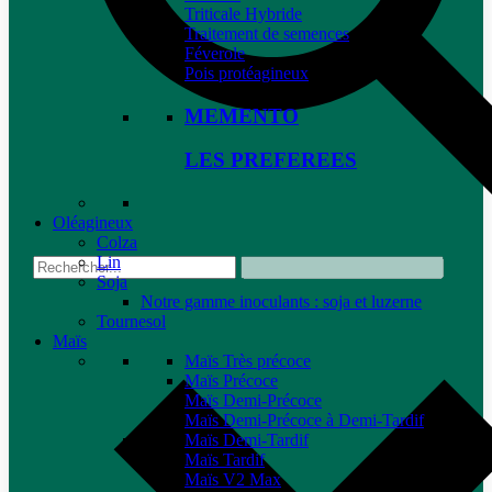
Triticale Hybride
Traitement de semences
Féverole
Pois protéagineux
MEMENTO
LES PREFEREES
Oléagineux
Colza
Lin
Soja
Notre gamme inoculants : soja et luzerne
Tournesol
Maïs
Maïs Très précoce
Maïs Précoce
Maïs Demi-Précoce
Maïs Demi-Précoce à Demi-Tardif
Maïs Demi-Tardif
Maïs Tardif
Maïs V2 Max