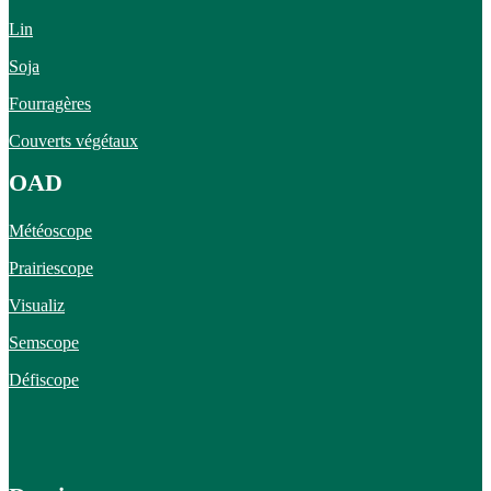
Lin
Soja
Fourragères
Couverts végétaux
OAD
Météoscope
Prairiescope
Visualiz
Semscope
Défiscope