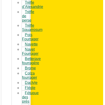
Trèfle
d’Alexandrie
Trèfle
de
perse
Trèfle
Squarrosum
Pois
Fourrager
Navette
Navet
Fourrager
Betterave
fourragère
Brome
Colza
fourrager
Dactyle
Fléole
Fétuque
des
prés