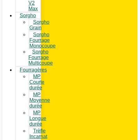
V2
Max
Sorgho
Sorgho
Grain
Sorgho
Fourrage
Monocoupe
Sorgho
Fourrage
Multicoupe
Fourragères
MP
Courte
durée
MP
Moyenne
durée
MP
Longue
durée
Trèfle
Incarnat