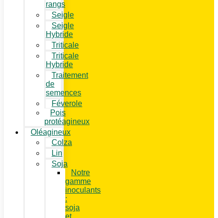
rangs
Seigle
Seigle
Hybride
Triticale
Triticale
Hybride
Traitement
de
semences
Féverole
Pois
protéagineux
Oléagineux
Colza
Lin
Soja
Notre
gamme
inoculants
:
soja
et