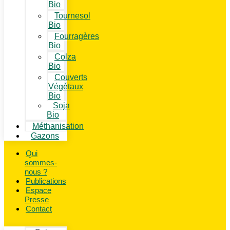
Bio
Tournesol
Bio
Fourragères
Bio
Colza
Bio
Couverts
Végétaux
Bio
Soja
Bio
Méthanisation
Gazons
Qui
sommes-
nous ?
Publications
Espace
Presse
Contact