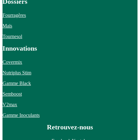
Dossiers
Fourragères
Maïs
Tournesol
Innovations
Covermix
Nutriplus Stim
Gamme Black
Semboost
V2max
Gamme Inoculants
Retrouvez-nous