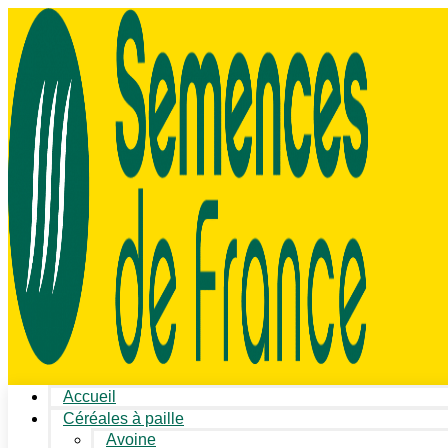
Accueil
Céréales à paille
Avoine