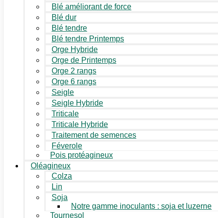
Blé améliorant de force
Blé dur
Blé tendre
Blé tendre Printemps
Orge Hybride
Orge de Printemps
Orge 2 rangs
Orge 6 rangs
Seigle
Seigle Hybride
Triticale
Triticale Hybride
Traitement de semences
Féverole
Pois protéagineux
Oléagineux
Colza
Lin
Soja
Notre gamme inoculants : soja et luzerne
Tournesol