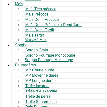
Maïs
Maïs Très précoce
Maïs Précoce
Maïs Demi-Précoce
Maïs Demi-Précoce à Demi-Tardif
Maïs Demi-Tardif
Maïs Tardif
Maïs V2 Max
Sorgho
Sorgho Grain
Sorgho Fourrage Monocoupe
Sorgho Fourrage Multicoupe
Fourragères
MP Courte durée
MP Moyenne durée
MP Longue durée
Trèfle Incarnat
Trèfle d’Alexandrie
Trèfle de perse
Trèfle Squarrosum
Pois Fourrager