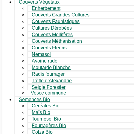
Couverts Végétaux
Enherbement
Couverts Grandes Cultures
Couverts Faunistiques
Cultures Dérobées
Couverts Mellifères
Couverts Méthanisation
Couverts Fleuris
Nemasol
Avoine rude
Moutarde Blanche
Radis fourrager
Trèfle d’Alexandrie
Seigle Forestier
Vesce commune
Semences Bio
Céréales Bio
Maïs Bio
Tournesol Bio
Fourragères Bio
Colza Bio