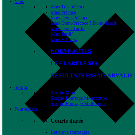
Maïs
Maïs Très précoce
Maïs Précoce
Maïs Demi-Précoce
Maïs Demi-Précoce à Demi-Tardif
Maïs Demi-Tardif
Maïs Tardif
Maïs V2 Max
NOUVEAUTES
LES LABELS SF+
RESULTATS ESSAIS ARVALIS 
Sorgho
Sorgho Grain
Sorgho Fourrage Monocoupe
Sorgho Fourrage Multicoupe
Fourragères
Courte durée
Betterave fourragère