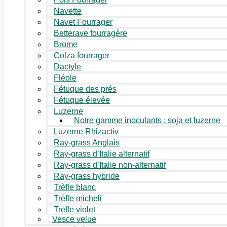
Navette
Navet Fourrager
Betterave fourragère
Brome
Colza fourrager
Dactyle
Fléole
Fétuque des prés
Fétuque élevée
Luzerne
Notre gamme inoculants : soja et luzerne
Luzerne Rhizactiv
Ray-grass Anglais
Ray-grass d’Italie alternatif
Ray-grass d’Italie non-alternatif
Ray-grass hybride
Trèfle blanc
Trèfle micheli
Trèfle violet
Vesce velue