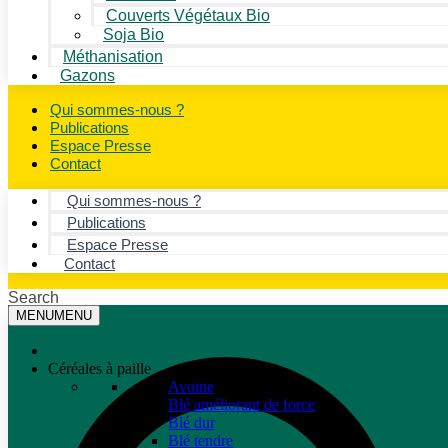
Couverts Végétaux Bio
Soja Bio
Méthanisation
Gazons
Qui sommes-nous ?
Publications
Espace Presse
Contact
Qui sommes-nous ?
Publications
Espace Presse
Contact
Search
MENU
MENU
Céréales à paille
Avoine
Blé améliorant de force
Blé dur
Blé tendre