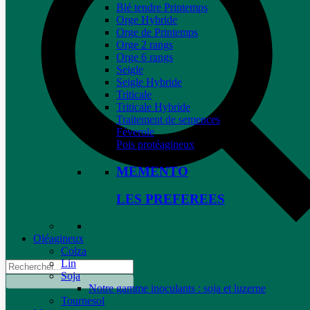
Blé tendre Printemps
Orge Hybride
Orge de Printemps
Orge 2 rangs
Orge 6 rangs
Seigle
Seigle Hybride
Triticale
Triticale Hybride
Traitement de semences
Féverole
Pois protéagineux
MEMENTO
LES PREFEREES
Oléagineux
Colza
Lin
Soja
Notre gamme inoculants : soja et luzerne
Tournesol