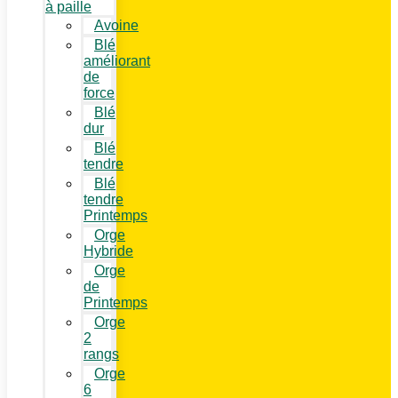
à paille
Avoine
Blé
améliorant
de
force
Blé
dur
Blé
tendre
Blé
tendre
Printemps
Orge
Hybride
Orge
de
Printemps
Orge
2
rangs
Orge
6