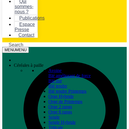
Qui
sommes-
nous ?
Publications
Espace
Presse
Contact
Search
MENU
MENU
Céréales à paille
Avoine
Blé améliorant de force
Blé dur
Blé tendre
Blé tendre Printemps
Orge Hybride
Orge de Printemps
Orge 2 rangs
Orge 6 rangs
Seigle
Seigle Hybride
Triticale