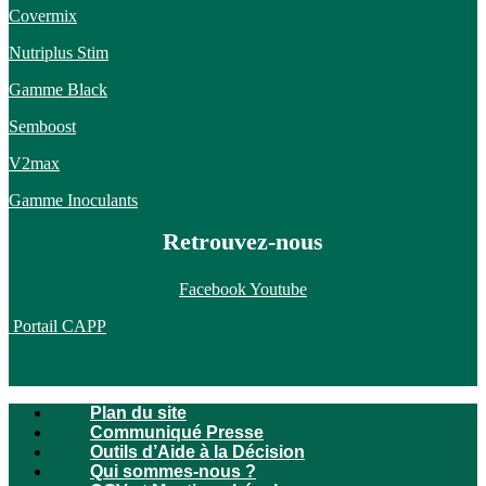
Covermix
Nutriplus Stim
Gamme Black
Semboost
V2max
Gamme Inoculants
Retrouvez-nous
Facebook
Youtube
Portail CAPP
Plan du site
Communiqué Presse
Outils d’Aide à la Décision
Qui sommes-nous ?