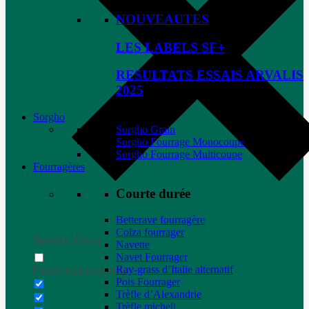
NOUVEAUTES
LES LABELS SF+
RESULTATS ESSAIS ARVALIS
2025
Sorgho
Sorgho Grain
Sorgho Fourrage Monocoupe
Sorgho Fourrage Multicoupe
Fourragères
Courte durée
Betterave fourragère
Colza fourrager
Generic filters
Navette
Navet Fourrager
Ray-grass d’Italie alternatif
Exact matches only
Pois Fourrager
Trèfle d’Alexandrie
Trèfle micheli