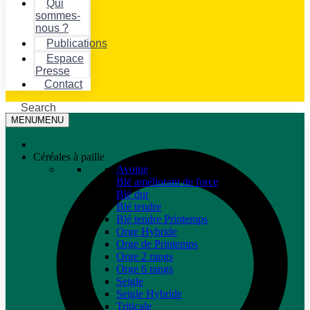
Qui
sommes-
nous ?
Publications
Espace
Presse
Contact
Search
MENU
MENU
Céréales à paille
Avoine
Blé améliorant de force
Blé dur
Blé tendre
Blé tendre Printemps
Orge Hybride
Orge de Printemps
Orge 2 rangs
Orge 6 rangs
Seigle
Seigle Hybride
Triticale