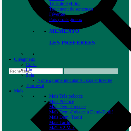
Triticale Hybride
Traitement de semences
Féverole
Pois protéagineux
MEMENTO
LES PREFEREES
Oléagineux
Colza
Lin
Soja
Notre gamme inoculants : soja et luzerne
Tournesol
Maïs
Maïs Très précoce
Maïs Précoce
Maïs Demi-Précoce
Maïs Demi-Précoce à Demi-Tardif
Maïs Demi-Tardif
Maïs Tardif
Maïs V2 Max