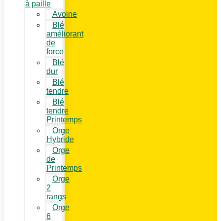
à paille
Avoine
Blé
améliorant
de
force
Blé
dur
Blé
tendre
Blé
tendre
Printemps
Orge
Hybride
Orge
de
Printemps
Orge
2
rangs
Orge
6