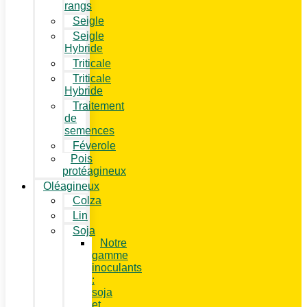
rangs
Seigle
Seigle
Hybride
Triticale
Triticale
Hybride
Traitement
de
semences
Féverole
Pois
protéagineux
Oléagineux
Colza
Lin
Soja
Notre
gamme
inoculants
:
soja
et