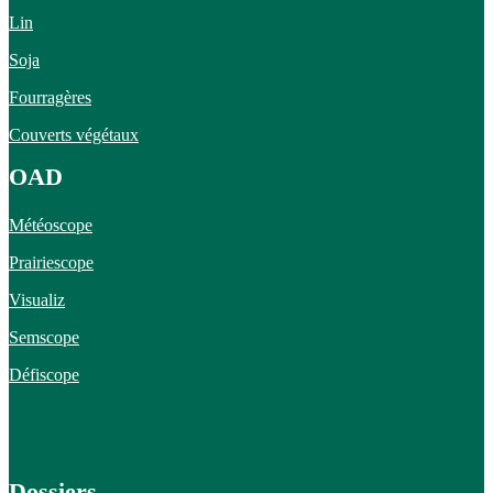
Lin
Soja
Fourragères
Couverts végétaux
OAD
Météoscope
Prairiescope
Visualiz
Semscope
Défiscope
Dossiers