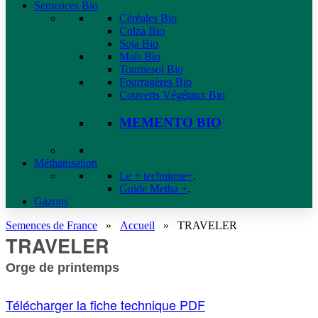
Semences Bio
Céréales Bio
Colza Bio
Soja Bio
Maïs Bio
Tournesol Bio
Fourragères Bio
Couverts Végétaux Bio
MEMENTO BIO
Méthanisation
Le + technique+
.
Guide Metha +
.
Gazons
Semences de France
»
Accueil
»
TRAVELER
TRAVELER
Orge de printemps
Télécharger la fiche technique PDF