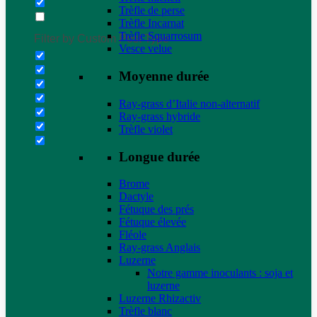
Trèfle de perse
Trèfle Incarnat
Trèfle Squarrosum
Filter by Custom Post Type
Vesce velue
Moyenne durée
Ray-grass d’Italie non-alternatif
Ray-grass hybride
Trèfle violet
Longue durée
Brome
Dactyle
Fétuque des prés
Fétuque élevée
Fléole
Ray-grass Anglais
Luzerne
Notre gamme inoculants : soja et
luzerne
Luzerne Rhizactiv
Trèfle blanc