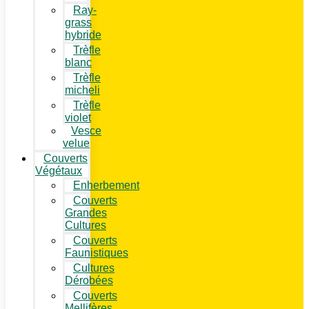
Ray-
grass
hybride
Trèfle
blanc
Trèfle
micheli
Trèfle
violet
Vesce
velue
Couverts
Végétaux
Enherbement
Couverts
Grandes
Cultures
Couverts
Faunistiques
Cultures
Dérobées
Couverts
Mellifères