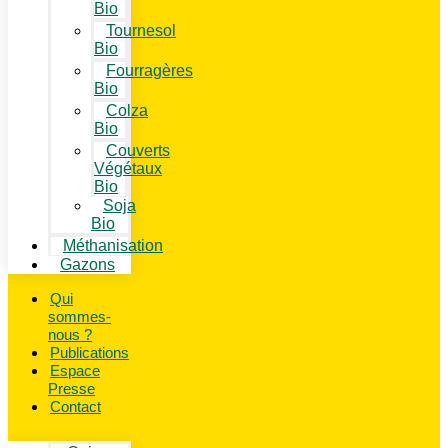
Bio
Tournesol
Bio
Fourragères
Bio
Colza
Bio
Couverts
Végétaux
Bio
Soja
Bio
Méthanisation
Gazons
Qui
sommes-
nous ?
Publications
Espace
Presse
Contact