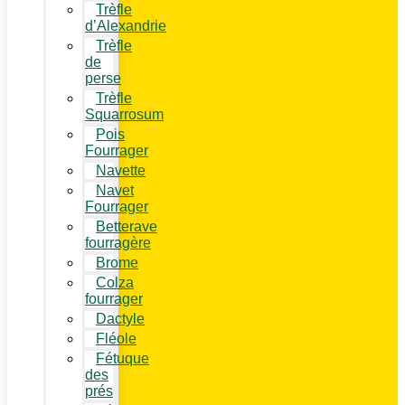
Trèfle
d’Alexandrie
Trèfle
de
perse
Trèfle
Squarrosum
Pois
Fourrager
Navette
Navet
Fourrager
Betterave
fourragère
Brome
Colza
fourrager
Dactyle
Fléole
Fétuque
des
prés