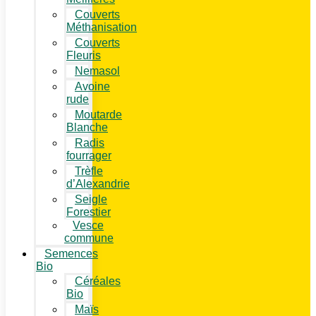
Couverts
Méthanisation
Couverts
Fleuris
Nemasol
Avoine
rude
Moutarde
Blanche
Radis
fourrager
Trèfle
d’Alexandrie
Seigle
Forestier
Vesce
commune
Semences
Bio
Céréales
Bio
Maïs