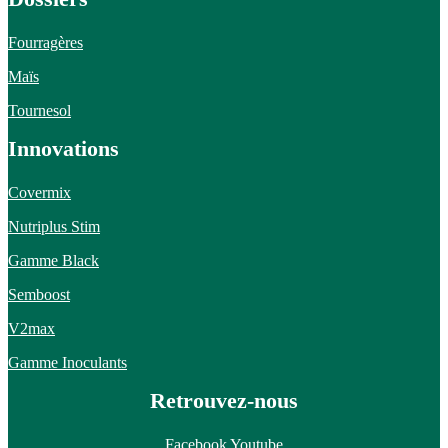
Fourragères
Maïs
Tournesol
Innovations
Covermix
Nutriplus Stim
Gamme Black
Semboost
V2max
Gamme Inoculants
Retrouvez-nous
Facebook
Youtube