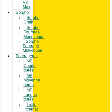
V2
Max
Sorgho
Sorgho
Grain
Sorgho
Fourrage
Monocoupe
Sorgho
Fourrage
Multicoupe
Fourragères
MP
Courte
durée
MP
Moyenne
durée
MP
Longue
durée
Trèfle
Incarnat