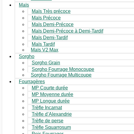
Maïs
Maïs Très précoce
Maïs Précoce
Maïs Demi-Précoce
Maïs Demi-Précoce à Demi-Tardif
Maïs Demi-Tardif
Maïs Tardif
Maïs V2 Max
Sorgho
Sorgho Grain
Sorgho Fourrage Monocoupe
Sorgho Fourrage Multicoupe
Fourragères
MP Courte durée
MP Moyenne durée
MP Longue durée
Trèfle Incarnat
Trèfle d’Alexandrie
Trèfle de perse
Trèfle Squarrosum
Pois Fourrager