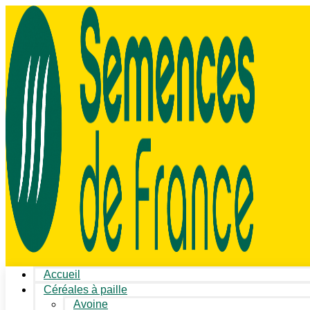
Accueil
Céréales à paille
Avoine