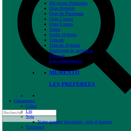
Blé tendre Printemps
Orge Hybride
Orge de Printemps
Orge 2 rangs
Orge 6 rangs
Seigle
Seigle Hybride
Triticale
Triticale Hybride
Traitement de semences
Féverole
Pois protéagineux
MEMENTO
LES PREFEREES
Oléagineux
Colza
Lin
Soja
Notre gamme inoculants : soja et luzerne
Tournesol