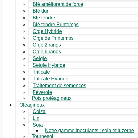
Blé améliorant de force
Blé dur
Blé tendre
Blé tendre Printemps
Orge Hybride
Orge de Printemps
Orge 2 rangs
Orge 6 rangs
Seigle
Seigle Hybride
Triticale
Triticale Hybride
Traitement de semences
Féverole
Pois protéagineux
Oléagineux
Colza
Lin
Soja
Notre gamme inoculants : soja et luzerne
Tournesol