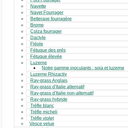
Navette
Navet Fourrager
Betterave fourragère
Brome
Colza fourrager
Dactyle
Fléole
Fétuque des prés
Fétuque élevée
Luzerne
Notre gamme inoculants : soja et luzerne
Luzerne Rhizactiv
Ray-grass Anglais
Ray-grass d’Italie alternatif
Ray-grass d’Italie non-alternatif
Ray-grass hybride
Trèfle blanc
Trèfle micheli
Trèfle violet
Vesce velue