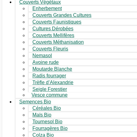
Couverts Végétaux
Enherbement
Couverts Grandes Cultures
Couverts Faunistiques
Cultures Dérobées
Couverts Mellifères
Couverts Méthanisation
Couverts Fleuris
Nemasol
Avoine rude
Moutarde Blanche
Radis fourrager
Trèfle d’Alexandrie
Seigle Forestier
Vesce commune
Semences Bio
Céréales Bio
Maïs Bio
Tournesol Bio
Fourragères Bio
Colza Bio