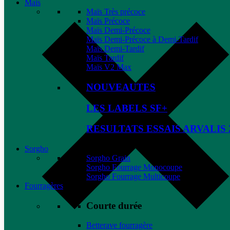
Maïs
Maïs Très précoce
Maïs Précoce
Maïs Demi-Précoce
Maïs Demi-Précoce à Demi-Tardif
Maïs Demi-Tardif
Maïs Tardif
Maïs V2 Max
NOUVEAUTES
LES LABELS SF+
RESULTATS ESSAIS ARVALIS 
Sorgho
Sorgho Grain
Sorgho Fourrage Monocoupe
Sorgho Fourrage Multicoupe
Fourragères
Courte durée
Betterave fourragère