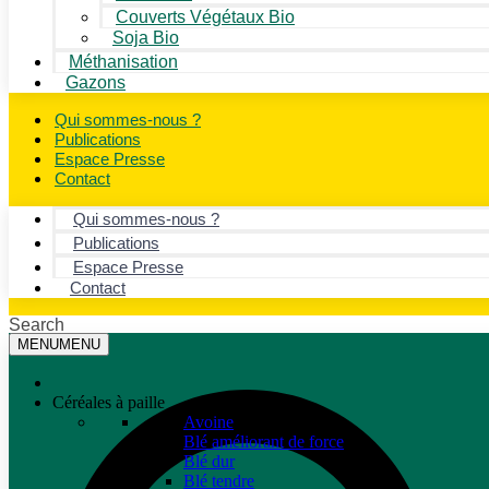
Couverts Végétaux Bio
Soja Bio
Méthanisation
Gazons
Qui sommes-nous ?
Publications
Espace Presse
Contact
Qui sommes-nous ?
Publications
Espace Presse
Contact
Search
MENU
MENU
Céréales à paille
Avoine
Blé améliorant de force
Blé dur
Blé tendre