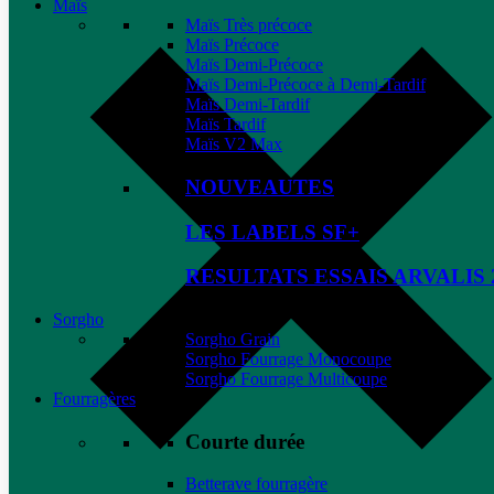
Maïs
Maïs Très précoce
Maïs Précoce
Maïs Demi-Précoce
Maïs Demi-Précoce à Demi-Tardif
Maïs Demi-Tardif
Maïs Tardif
Maïs V2 Max
NOUVEAUTES
LES LABELS SF+
RESULTATS ESSAIS ARVALIS 
Sorgho
Sorgho Grain
Sorgho Fourrage Monocoupe
Sorgho Fourrage Multicoupe
Fourragères
Courte durée
Betterave fourragère