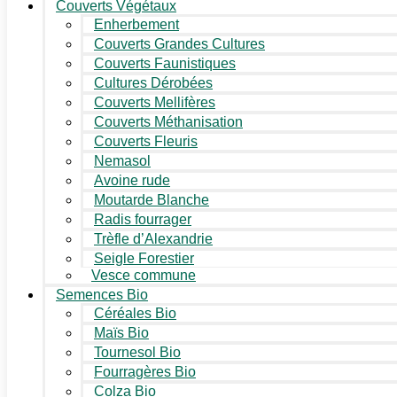
Couverts Végétaux
Enherbement
Couverts Grandes Cultures
Couverts Faunistiques
Cultures Dérobées
Couverts Mellifères
Couverts Méthanisation
Couverts Fleuris
Nemasol
Avoine rude
Moutarde Blanche
Radis fourrager
Trèfle d’Alexandrie
Seigle Forestier
Vesce commune
Semences Bio
Céréales Bio
Maïs Bio
Tournesol Bio
Fourragères Bio
Colza Bio