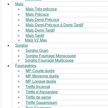
Maïs
Maïs Très précoce
Maïs Précoce
Maïs Demi-Précoce
Maïs Demi-Précoce à Demi-Tardif
Maïs Demi-Tardif
Maïs Tardif
Maïs V2 Max
Sorgho
Sorgho Grain
Sorgho Fourrage Monocoupe
Sorgho Fourrage Multicoupe
Fourragères
MP Courte durée
MP Moyenne durée
MP Longue durée
Trèfle Incarnat
Trèfle d’Alexandrie
Trèfle de perse
Trèfle Squarrosum
Pois Fourrager