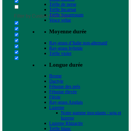
Trèfle de perse
Trèfle Incarnat
Trèfle Squarrosum
Filter by Custom Post Type
Vesce velue
Moyenne durée
Ray-grass d’Italie non-alternatif
Ray-grass hybride
Trèfle violet
Longue durée
Brome
Dactyle
Fétuque des prés
Fétuque élevée
Fléole
Ray-grass Anglais
Luzerne
Notre gamme inoculants : soja et
luzerne
Luzerne Rhizactiv
Trèfle blanc