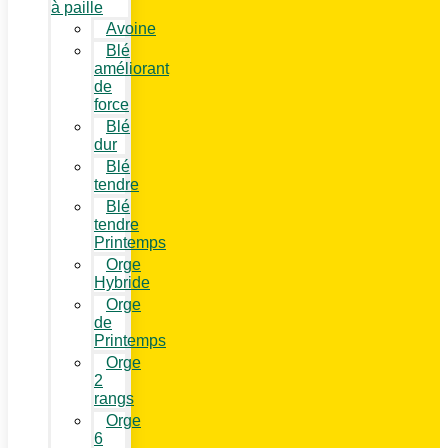
à paille
Avoine
Blé
améliorant
de
force
Blé
dur
Blé
tendre
Blé
tendre
Printemps
Orge
Hybride
Orge
de
Printemps
Orge
2
rangs
Orge
6