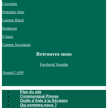
Covermix
Nutriplus Stim
Gamme Black
Semboost
V2max
Gamme Inoculants
Retrouvez-nous
Facebook
Youtube
Portail CAPP
Plan du site
Communiqué Presse
Outils d’Aide à la Décision
Qui sommes-nous ?