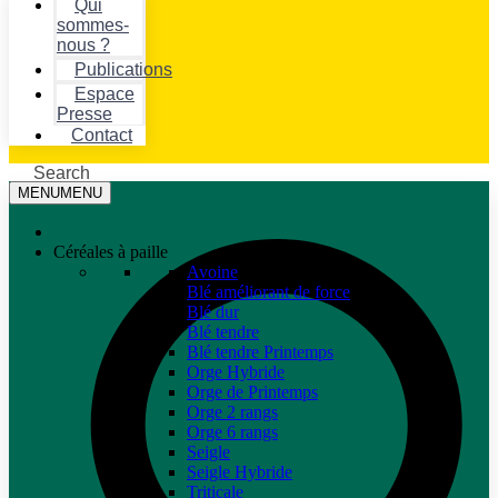
Qui
sommes-
nous ?
Publications
Espace
Presse
Contact
Search
MENU
MENU
Céréales à paille
Avoine
Blé améliorant de force
Blé dur
Blé tendre
Blé tendre Printemps
Orge Hybride
Orge de Printemps
Orge 2 rangs
Orge 6 rangs
Seigle
Seigle Hybride
Triticale