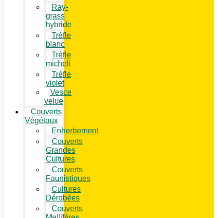
Ray-
grass
hybride
Trèfle
blanc
Trèfle
micheli
Trèfle
violet
Vesce
velue
Couverts
Végétaux
Enherbement
Couverts
Grandes
Cultures
Couverts
Faunistiques
Cultures
Dérobées
Couverts
Mellifères