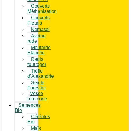
Couverts
Méthanisation
Couverts
Fleuris
Nemasol
Avoine
rude
Moutarde
Blanche
Radis
fourrager
Trèfle
d’Alexandrie
Seigle
Forestier
Vesce
commune
Semences
Bio
Céréales
Bio
Maïs