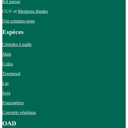
Kit presse
CGV et
Mentions légales
Qui sommes-nous
Espèces
Céréales à paille
Maïs
Colza
Tournesol
Lin
Soja
Fourragères
Couverts végétaux
OAD