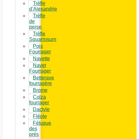
Trèfle
d’Alexandrie
Trèfle
de
perse
Trèfle
Squarrosum
Pois
Fourrager
Navette
Navet
Fourrager
Betterave
fourragère
Brome
Colza
fourrager
Dactyle
Fléole
Fétuque
des
prés