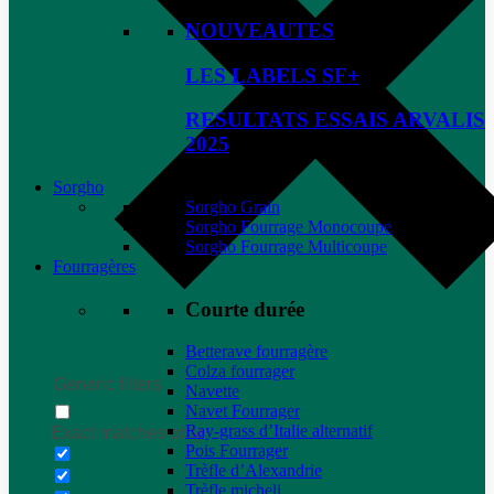
NOUVEAUTES
LES LABELS SF+
RESULTATS ESSAIS ARVALIS
2025
Sorgho
Sorgho Grain
Sorgho Fourrage Monocoupe
Sorgho Fourrage Multicoupe
Fourragères
Courte durée
Betterave fourragère
Colza fourrager
Generic filters
Navette
Navet Fourrager
Ray-grass d’Italie alternatif
Exact matches only
Pois Fourrager
Trèfle d’Alexandrie
Trèfle micheli