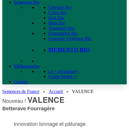
Semences Bio
Céréales Bio
Colza Bio
Soja Bio
Maïs Bio
Tournesol Bio
Fourragères Bio
Couverts Végétaux Bio
MEMENTO BIO
Méthanisation
Le + technique+
.
Guide Metha +
.
Gazons
Semences de France
»
Accueil
»
VALENCE
VALENCE
Nouveau !
Betterave Fourragère
Innovation tonnage et pâturage