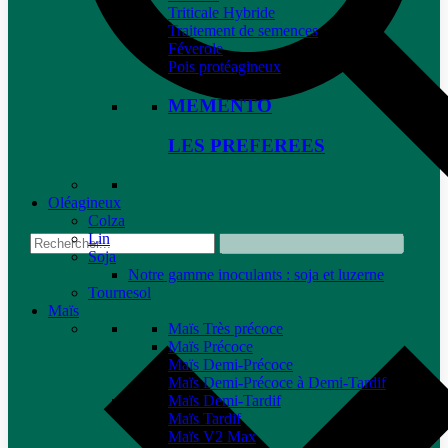
Triticale Hybride
Traitement de semences
Féverole
Pois protéagineux
MEMENTO
LES PREFEREES
Oléagineux
Colza
Lin
Soja
Notre gamme inoculants : soja et luzerne
Tournesol
Maïs
Maïs Très précoce
Maïs Précoce
Maïs Demi-Précoce
Maïs Demi-Précoce à Demi-Tardif
Maïs Demi-Tardif
Maïs Tardif
Maïs V2 Max