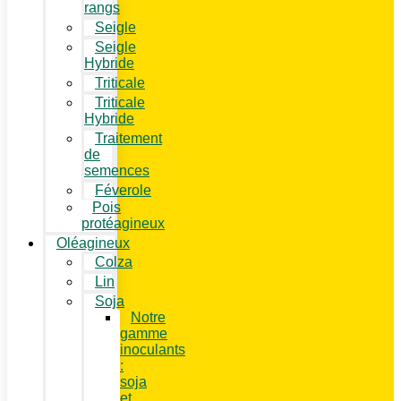
rangs
Seigle
Seigle
Hybride
Triticale
Triticale
Hybride
Traitement
de
semences
Féverole
Pois
protéagineux
Oléagineux
Colza
Lin
Soja
Notre
gamme
inoculants
:
soja
et