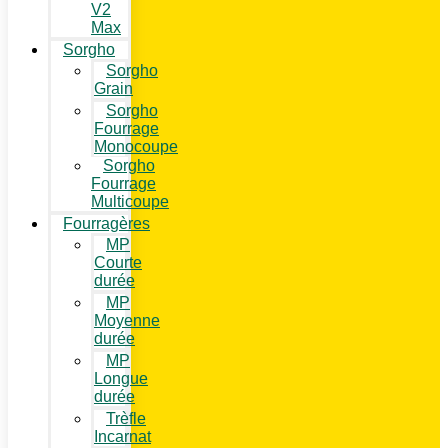
V2
Max
Sorgho
Sorgho
Grain
Sorgho
Fourrage
Monocoupe
Sorgho
Fourrage
Multicoupe
Fourragères
MP
Courte
durée
MP
Moyenne
durée
MP
Longue
durée
Trèfle
Incarnat