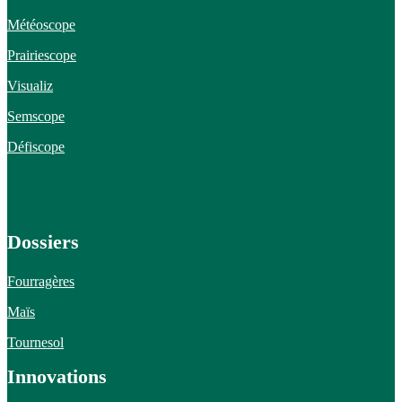
Météoscope
Prairiescope
Visualiz
Semscope
Défiscope
Dossiers
Fourragères
Maïs
Tournesol
Innovations