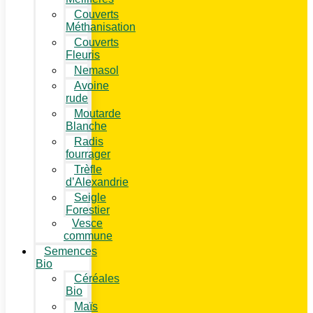
Couverts
Méthanisation
Couverts
Fleuris
Nemasol
Avoine
rude
Moutarde
Blanche
Radis
fourrager
Trèfle
d’Alexandrie
Seigle
Forestier
Vesce
commune
Semences
Bio
Céréales
Bio
Maïs