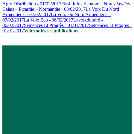
Agro Distribution - 01/02/2017
Flash Infos Economie Nord-Pas-De-
Calais – Picardie – Normandie - 08/02/2017
La Voix Du Nord
Armentières - 07/02/2017
La Voix Du Nord Armentières -
07/02/2017
La Voix Eco - 06/02/2017
Lavoixdunord -
06/02/2017
Semences Et Progrès - 01/01/2017
Semences Et Progrès -
01/01/2017
Voir toutes les publications