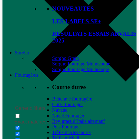
NOUVEAUTES
LES LABELS SF+
RESULTATS ESSAIS ARVALIS
2025
Sorgho
Sorgho Grain
Sorgho Fourrage Monocoupe
Sorgho Fourrage Multicoupe
Fourragères
Courte durée
Betterave fourragère
Colza fourrager
Generic filters
Navette
Navet Fourrager
Ray-grass d’Italie alternatif
Exact matches only
Pois Fourrager
Trèfle d’Alexandrie
Trèfle micheli