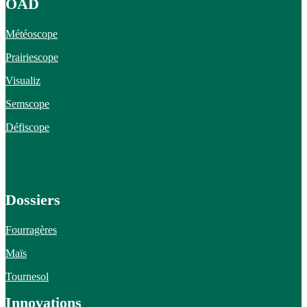
OAD
Météoscope
Prairiescope
Visualiz
Semscope
Défiscope
Dossiers
Fourragères
Maïs
Tournesol
Innovations