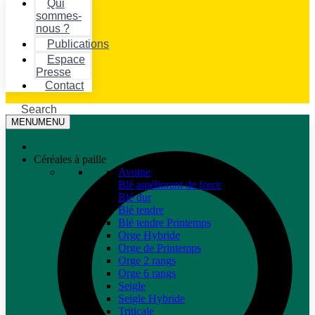
Qui
sommes-
nous ?
Publications
Espace
Presse
Contact
Search
MENU
MENU
Céréales à paille
Avoine
Blé améliorant de force
Blé dur
Blé tendre
Blé tendre Printemps
Orge Hybride
Orge de Printemps
Orge 2 rangs
Orge 6 rangs
Seigle
Seigle Hybride
Triticale