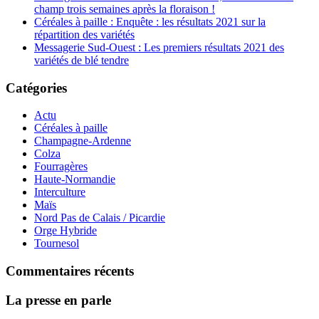
champ trois semaines après la floraison !
Céréales à paille : Enquête : les résultats 2021 sur la
répartition des variétés
Messagerie Sud-Ouest : Les premiers résultats 2021 des
variétés de blé tendre
Catégories
Actu
Céréales à paille
Champagne-Ardenne
Colza
Fourragères
Haute-Normandie
Interculture
Maïs
Nord Pas de Calais / Picardie
Orge Hybride
Tournesol
Commentaires récents
La presse en parle