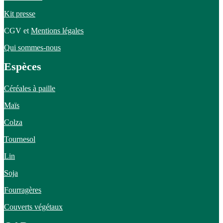
Kit presse
CGV et
Mentions légales
Qui sommes-nous
Espèces
Céréales à paille
Maïs
Colza
Tournesol
Lin
Soja
Fourragères
Couverts végétaux