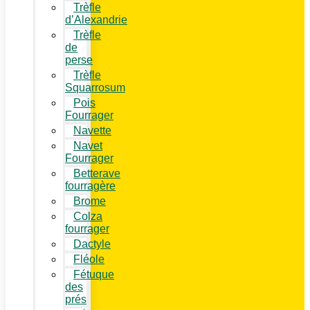
Trèfle
d’Alexandrie
Trèfle
de
perse
Trèfle
Squarrosum
Pois
Fourrager
Navette
Navet
Fourrager
Betterave
fourragère
Brome
Colza
fourrager
Dactyle
Fléole
Fétuque
des
prés