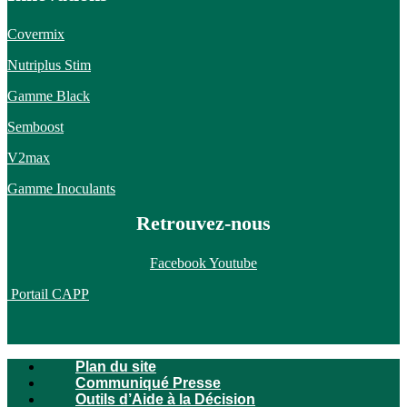
Covermix
Nutriplus Stim
Gamme Black
Semboost
V2max
Gamme Inoculants
Retrouvez-nous
Facebook
Youtube
Portail CAPP
Plan du site
Communiqué Presse
Outils d’Aide à la Décision