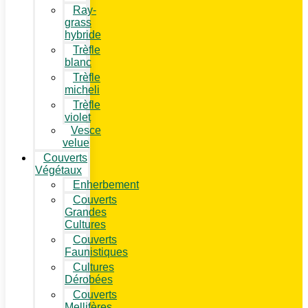
Ray-
grass
hybride
Trèfle
blanc
Trèfle
micheli
Trèfle
violet
Vesce
velue
Couverts
Végétaux
Enherbement
Couverts
Grandes
Cultures
Couverts
Faunistiques
Cultures
Dérobées
Couverts
Mellifères