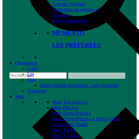
Triticale Hybride
Traitement de semences
Féverole
Pois protéagineux
MEMENTO
LES PREFEREES
Oléagineux
Colza
Lin
Soja
Notre gamme inoculants : soja et luzerne
Tournesol
Maïs
Maïs Très précoce
Maïs Précoce
Maïs Demi-Précoce
Maïs Demi-Précoce à Demi-Tardif
Maïs Demi-Tardif
Maïs Tardif
Maïs V2 Max