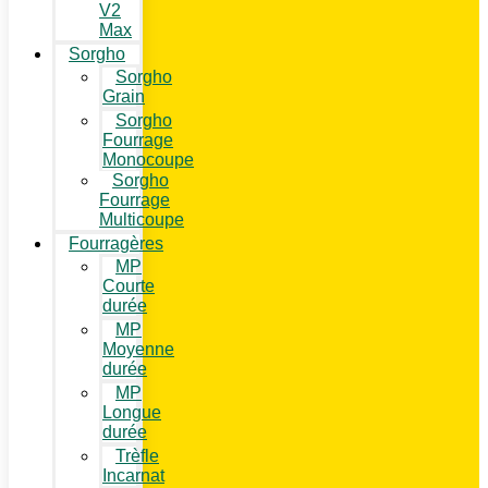
V2
Max
Sorgho
Sorgho
Grain
Sorgho
Fourrage
Monocoupe
Sorgho
Fourrage
Multicoupe
Fourragères
MP
Courte
durée
MP
Moyenne
durée
MP
Longue
durée
Trèfle
Incarnat