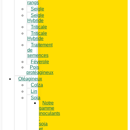
rangs
Seigle
Seigle
Hybride
Triticale
Triticale
Hybride
Traitement
de
semences
Féverole
Pois
protéagineux
Oléagineux
Colza
Lin
Soja
Notre
gamme
inoculants
:
soja
et