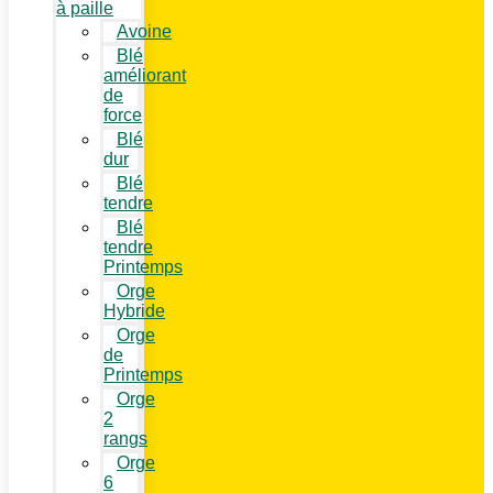
à paille
Avoine
Blé
améliorant
de
force
Blé
dur
Blé
tendre
Blé
tendre
Printemps
Orge
Hybride
Orge
de
Printemps
Orge
2
rangs
Orge
6