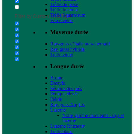
Trèfle de perse
Trèfle Incarnat
Trèfle Squarrosum
Filter by Custom Post Type
Vesce velue
Moyenne durée
Ray-grass d’Italie non-alternatif
Ray-grass hybride
Trèfle violet
Longue durée
Brome
Dactyle
Fétuque des prés
Fétuque élevée
Fléole
Ray-grass Anglais
Luzerne
Notre gamme inoculants : soja et
luzerne
Luzerne Rhizactiv
Trèfle blanc