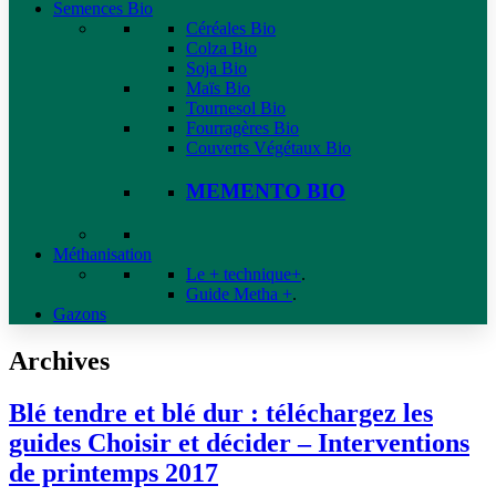
Semences Bio
Céréales Bio
Colza Bio
Soja Bio
Maïs Bio
Tournesol Bio
Fourragères Bio
Couverts Végétaux Bio
MEMENTO BIO
Méthanisation
Le + technique+
.
Guide Metha +
.
Gazons
Archives
Blé tendre et blé dur : téléchargez les
guides Choisir et décider – Interventions
de printemps 2017