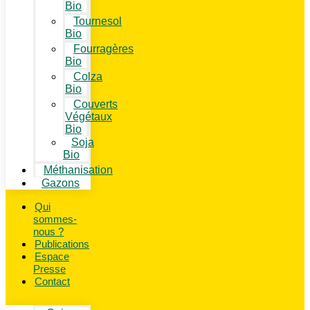
Bio
Tournesol
Bio
Fourragères
Bio
Colza
Bio
Couverts
Végétaux
Bio
Soja
Bio
Méthanisation
Gazons
Qui
sommes-
nous ?
Publications
Espace
Presse
Contact