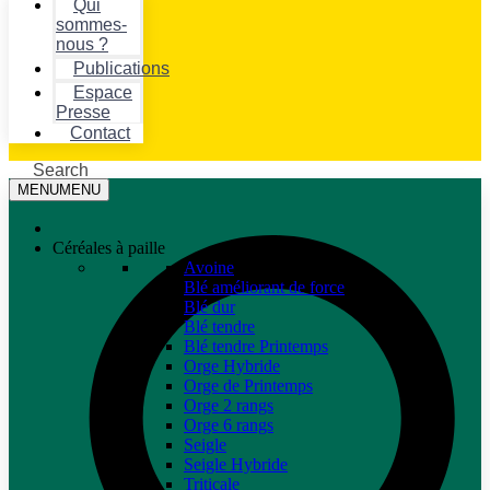
Qui
sommes-
nous ?
Publications
Espace
Presse
Contact
Search
MENU
MENU
Céréales à paille
Avoine
Blé améliorant de force
Blé dur
Blé tendre
Blé tendre Printemps
Orge Hybride
Orge de Printemps
Orge 2 rangs
Orge 6 rangs
Seigle
Seigle Hybride
Triticale