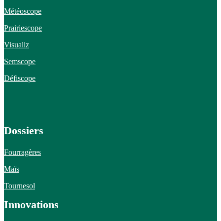
Météoscope
Prairiescope
Visualiz
Semscope
Défiscope
Dossiers
Fourragères
Maïs
Tournesol
Innovations