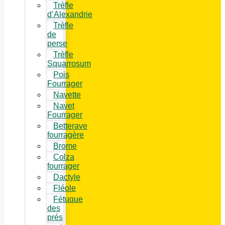
Trèfle
d’Alexandrie
Trèfle
de
perse
Trèfle
Squarrosum
Pois
Fourrager
Navette
Navet
Fourrager
Betterave
fourragère
Brome
Colza
fourrager
Dactyle
Fléole
Fétuque
des
prés