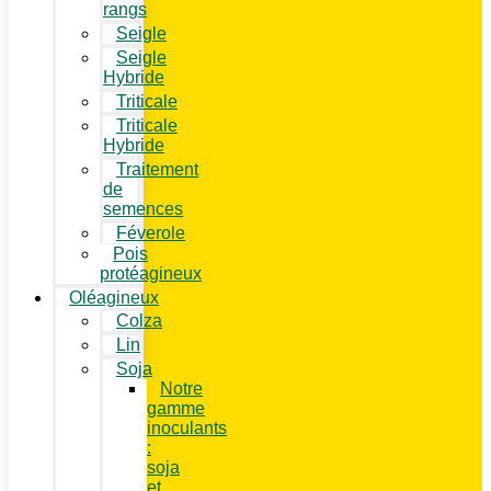
rangs
Seigle
Seigle
Hybride
Triticale
Triticale
Hybride
Traitement
de
semences
Féverole
Pois
protéagineux
Oléagineux
Colza
Lin
Soja
Notre
gamme
inoculants
:
soja
et