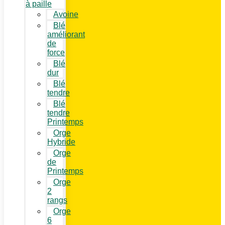
à paille
Avoine
Blé
améliorant
de
force
Blé
dur
Blé
tendre
Blé
tendre
Printemps
Orge
Hybride
Orge
de
Printemps
Orge
2
rangs
Orge
6