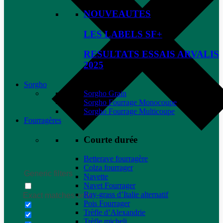
NOUVEAUTES
LES LABELS SF+
RESULTATS ESSAIS ARVALIS
2025
Sorgho
Sorgho Grain
Sorgho Fourrage Monocoupe
Sorgho Fourrage Multicoupe
Fourragères
Courte durée
Betterave fourragère
Colza fourrager
Generic filters
Navette
Navet Fourrager
Ray-grass d’Italie alternatif
Exact matches only
Pois Fourrager
Trèfle d’Alexandrie
Trèfle micheli