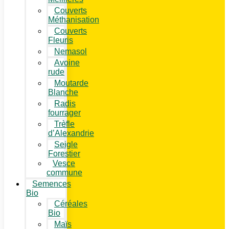
Couverts
Méthanisation
Couverts
Fleuris
Nemasol
Avoine
rude
Moutarde
Blanche
Radis
fourrager
Trèfle
d’Alexandrie
Seigle
Forestier
Vesce
commune
Semences
Bio
Céréales
Bio
Maïs