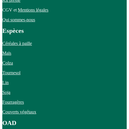
Kit presse
CGV et
Mentions légales
Qui sommes-nous
Espèces
Céréales à paille
Maïs
Colza
Tournesol
Lin
Soja
Fourragères
Couverts végétaux
OAD