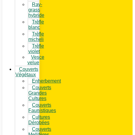
Ray-
grass
hybride
Trèfle
blanc
Trèfle
micheli
Trèfle
violet
Vesce
velue
Couverts
Végétaux
Enherbement
Couverts
Grandes
Cultures
Couverts
Faunistiques
Cultures
Dérobées
Couverts
Mellifères