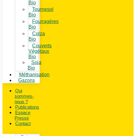
Bio
Tournesol
Bio
Fourragères
Bio
Colza
Bio
Couverts
Végétaux
Bio
Soja
Bio
Méthanisation
Gazons
Qui
sommes-
nous ?
Publications
Espace
Presse
Contact