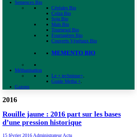
Semences Bio
Céréales Bio
Colza Bio
Soja Bio
Maïs Bio
Tournesol Bio
Fourragères Bio
Couverts Végétaux Bio
MEMENTO BIO
Méthanisation
Le + technique+
.
Guide Metha +
.
Gazons
2016
Rouille jaune : 2016 part sur les bases
d’une pression historique
15 février 2016
Administrateur
Actu