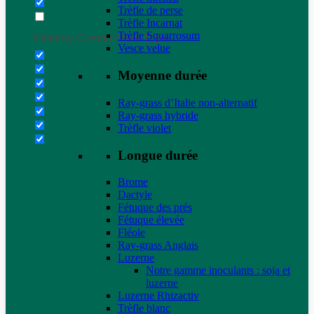
Trèfle de perse
Trèfle Incarnat
Trèfle Squarrosum
Filter by Custom Post Type
Vesce velue
Moyenne durée
Ray-grass d’Italie non-alternatif
Ray-grass hybride
Trèfle violet
Longue durée
Brome
Dactyle
Fétuque des prés
Fétuque élevée
Fléole
Ray-grass Anglais
Luzerne
Notre gamme inoculants : soja et
luzerne
Luzerne Rhizactiv
Trèfle blanc