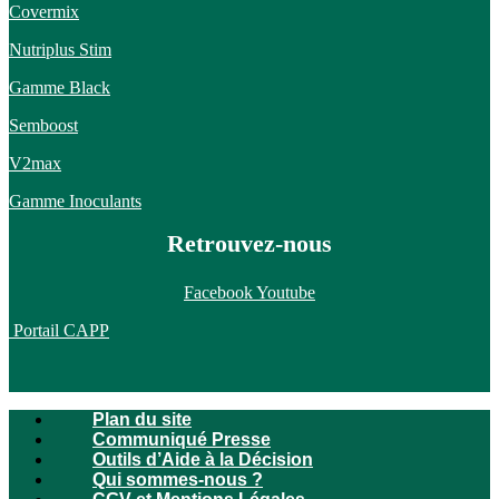
Covermix
Nutriplus Stim
Gamme Black
Semboost
V2max
Gamme Inoculants
Retrouvez-nous
Facebook
Youtube
Portail CAPP
Plan du site
Communiqué Presse
Outils d’Aide à la Décision
Qui sommes-nous ?