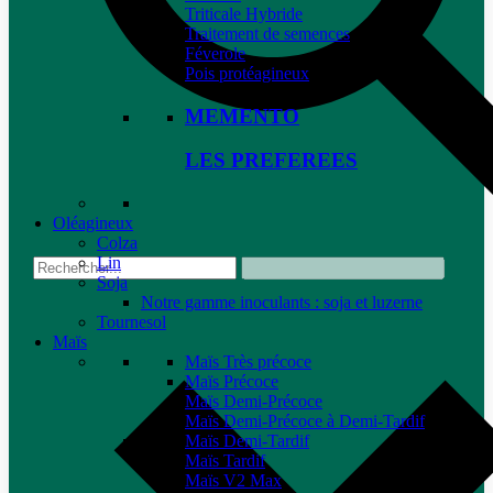
Triticale Hybride
Traitement de semences
Féverole
Pois protéagineux
MEMENTO
LES PREFEREES
Oléagineux
Colza
Lin
Soja
Notre gamme inoculants : soja et luzerne
Tournesol
Maïs
Maïs Très précoce
Maïs Précoce
Maïs Demi-Précoce
Maïs Demi-Précoce à Demi-Tardif
Maïs Demi-Tardif
Maïs Tardif
Maïs V2 Max