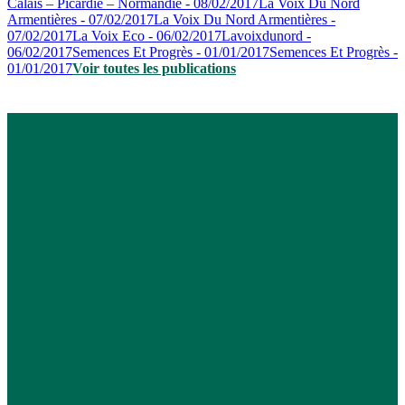
Calais – Picardie – Normandie - 08/02/2017
La Voix Du Nord
Armentières - 07/02/2017
La Voix Du Nord Armentières -
07/02/2017
La Voix Eco - 06/02/2017
Lavoixdunord -
06/02/2017
Semences Et Progrès - 01/01/2017
Semences Et Progrès -
01/01/2017
Voir toutes les publications