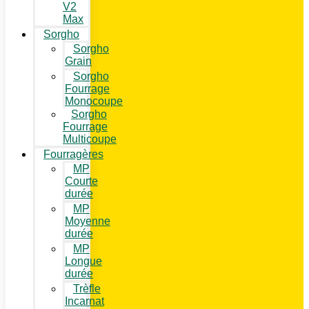
V2
Max
Sorgho
Sorgho
Grain
Sorgho
Fourrage
Monocoupe
Sorgho
Fourrage
Multicoupe
Fourragères
MP
Courte
durée
MP
Moyenne
durée
MP
Longue
durée
Trèfle
Incarnat