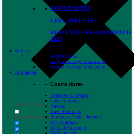
NOUVEAUTES
LES LABELS SF+
RESULTATS ESSAIS ARVALIS
2025
Sorgho
Sorgho Grain
Sorgho Fourrage Monocoupe
Sorgho Fourrage Multicoupe
Fourragères
Courte durée
Betterave fourragère
Colza fourrager
Generic filters
Navette
Navet Fourrager
Ray-grass d’Italie alternatif
Exact matches only
Pois Fourrager
Trèfle d’Alexandrie
Trèfle micheli