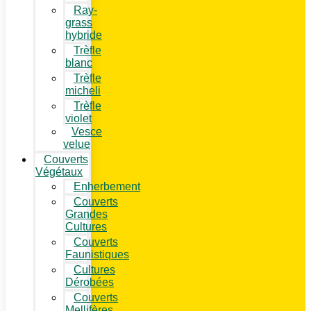
Ray-
grass
hybride
Trèfle
blanc
Trèfle
micheli
Trèfle
violet
Vesce
velue
Couverts
Végétaux
Enherbement
Couverts
Grandes
Cultures
Couverts
Faunistiques
Cultures
Dérobées
Couverts
Mellifères