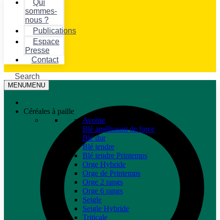
Qui
sommes-
nous ?
Publications
Espace
Presse
Contact
Search
MENU
MENU
Céréales à paille
Avoine
Blé améliorant de force
Blé dur
Blé tendre
Blé tendre Printemps
Orge Hybride
Orge de Printemps
Orge 2 rangs
Orge 6 rangs
Seigle
Seigle Hybride
Triticale