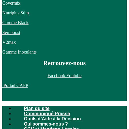
Covermix
Nutriplus Stim
Gamme Black
Semboost
V2max
Gamme Inoculants
Retrouvez-nous
Facebook
Youtube
Portail CAPP
Plan du site
Communiqué Presse
Outils d’Aide à la Décision
Qui sommes-nous ?