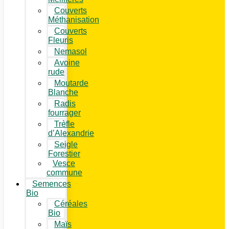
Couverts
Méthanisation
Couverts
Fleuris
Nemasol
Avoine
rude
Moutarde
Blanche
Radis
fourrager
Trèfle
d’Alexandrie
Seigle
Forestier
Vesce
commune
Semences
Bio
Céréales
Bio
Maïs