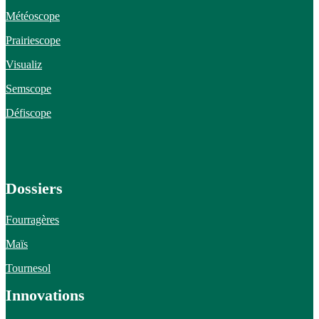
Météoscope
Prairiescope
Visualiz
Semscope
Défiscope
Dossiers
Fourragères
Maïs
Tournesol
Innovations