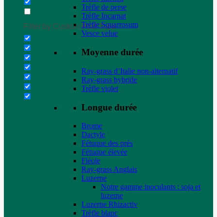
Trèfle de perse
Trèfle Incarnat
Trèfle Squarrosum
Filter by Custom Post Type
Vesce velue
Moyenne durée
Ray-grass d’Italie non-alternatif
Ray-grass hybride
Trèfle violet
Longue durée
Brome
Dactyle
Fétuque des prés
Fétuque élevée
Fléole
Ray-grass Anglais
Luzerne
Notre gamme inoculants : soja et
luzerne
Luzerne Rhizactiv
Trèfle blanc