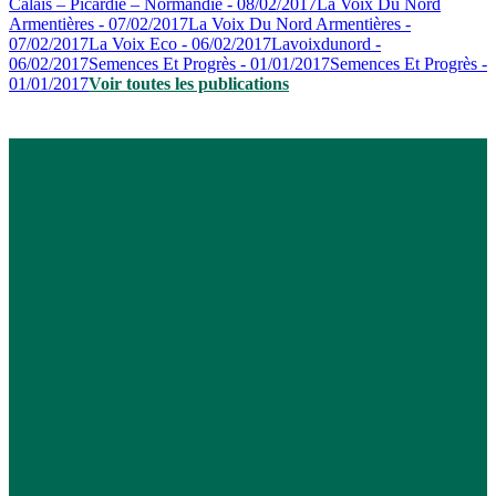
Calais – Picardie – Normandie - 08/02/2017
La Voix Du Nord
Armentières - 07/02/2017
La Voix Du Nord Armentières -
07/02/2017
La Voix Eco - 06/02/2017
Lavoixdunord -
06/02/2017
Semences Et Progrès - 01/01/2017
Semences Et Progrès -
01/01/2017
Voir toutes les publications