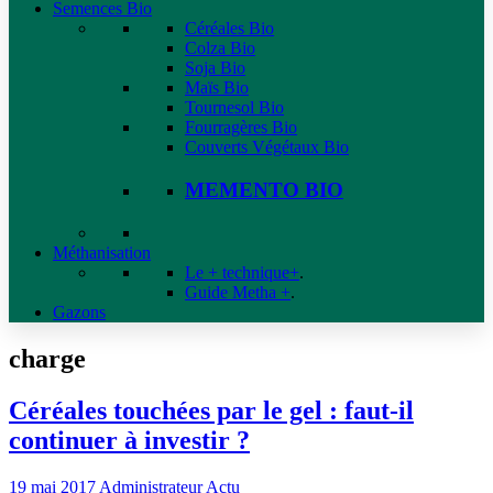
Semences Bio
Céréales Bio
Colza Bio
Soja Bio
Maïs Bio
Tournesol Bio
Fourragères Bio
Couverts Végétaux Bio
MEMENTO BIO
Méthanisation
Le + technique+
.
Guide Metha +
.
Gazons
charge
Céréales touchées par le gel : faut-il
continuer à investir ?
19 mai 2017
Administrateur
Actu