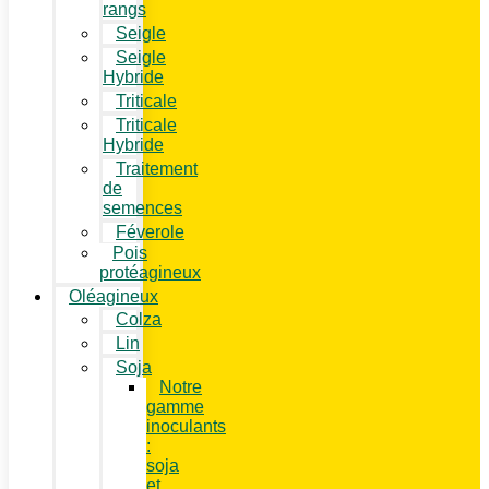
rangs
Seigle
Seigle
Hybride
Triticale
Triticale
Hybride
Traitement
de
semences
Féverole
Pois
protéagineux
Oléagineux
Colza
Lin
Soja
Notre
gamme
inoculants
:
soja
et