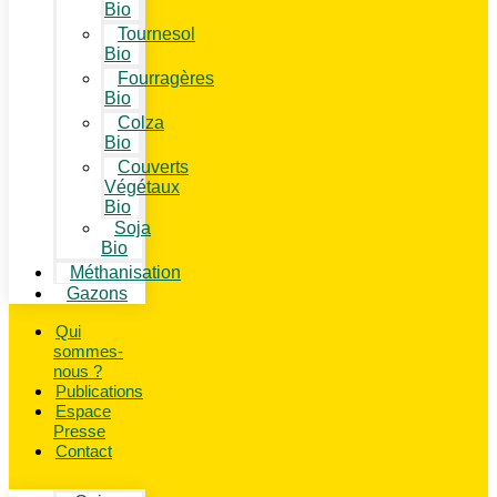
Bio
Tournesol
Bio
Fourragères
Bio
Colza
Bio
Couverts
Végétaux
Bio
Soja
Bio
Méthanisation
Gazons
Qui
sommes-
nous ?
Publications
Espace
Presse
Contact