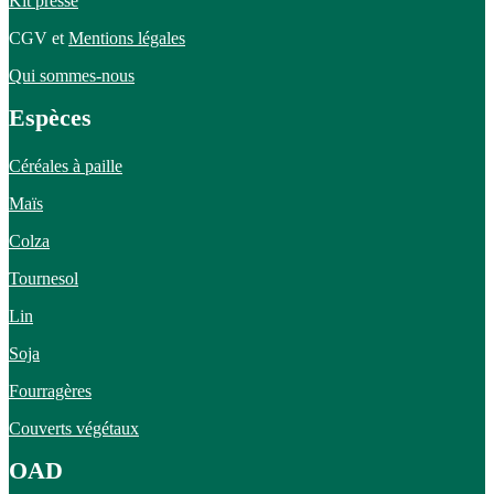
Kit presse
CGV et
Mentions légales
Qui sommes-nous
Espèces
Céréales à paille
Maïs
Colza
Tournesol
Lin
Soja
Fourragères
Couverts végétaux
OAD