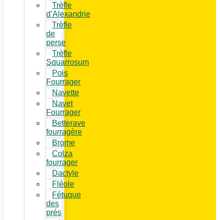
Trèfle
d’Alexandrie
Trèfle
de
perse
Trèfle
Squarrosum
Pois
Fourrager
Navette
Navet
Fourrager
Betterave
fourragère
Brome
Colza
fourrager
Dactyle
Fléole
Fétuque
des
prés