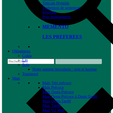
Triticale Hybride
Traitement de semences
Féverole
Pois protéagineux
MEMENTO
LES PREFEREES
Oléagineux
Colza
Lin
Soja
Notre gamme inoculants : soja et luzerne
Tournesol
Maïs
Maïs Très précoce
Maïs Précoce
Maïs Demi-Précoce
Maïs Demi-Précoce à Demi-Tardif
Maïs Demi-Tardif
Maïs Tardif
Maïs V2 Max