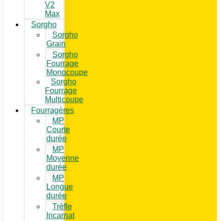
V2
Max
Sorgho
Sorgho
Grain
Sorgho
Fourrage
Monocoupe
Sorgho
Fourrage
Multicoupe
Fourragères
MP
Courte
durée
MP
Moyenne
durée
MP
Longue
durée
Trèfle
Incarnat