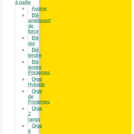
à paille
Avoine
Blé
améliorant
de
force
Blé
dur
Blé
tendre
Blé
tendre
Printemps
Orge
Hybride
Orge
de
Printemps
Orge
2
rangs
Orge
6