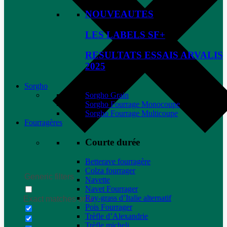
NOUVEAUTES
LES LABELS SF+
RESULTATS ESSAIS ARVALIS
2025
Sorgho
Sorgho Grain
Sorgho Fourrage Monocoupe
Sorgho Fourrage Multicoupe
Fourragères
Courte durée
Betterave fourragère
Colza fourrager
Generic filters
Navette
Navet Fourrager
Ray-grass d’Italie alternatif
Exact matches only
Pois Fourrager
Trèfle d’Alexandrie
Trèfle micheli