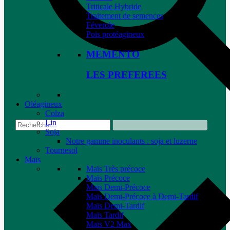
Triticale Hybride
Traitement de semences
Féverole
Pois protéagineux
MEMENTO
LES PREFEREES
Oléagineux
Colza
Lin
Soja
Notre gamme inoculants : soja et luzerne
Tournesol
Maïs
Maïs Très précoce
Maïs Précoce
Maïs Demi-Précoce
Maïs Demi-Précoce à Demi-Tardif
Maïs Demi-Tardif
Maïs Tardif
Maïs V2 Max