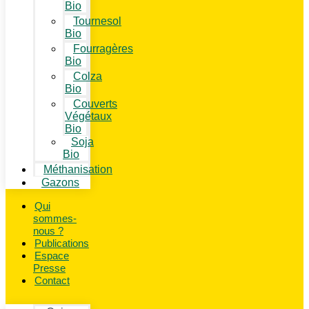
Bio
Tournesol
Bio
Fourragères
Bio
Colza
Bio
Couverts
Végétaux
Bio
Soja
Bio
Méthanisation
Gazons
Qui
sommes-
nous ?
Publications
Espace
Presse
Contact