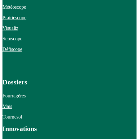
Météoscope
Prairiescope
Visualiz
Semscope
Défiscope
Dossiers
Fourragères
Maïs
Tournesol
Innovations