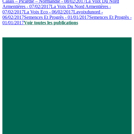
Calais – Picardie – Normandie - 08/02/2017
La Voix Du Nord
Armentières - 07/02/2017
La Voix Du Nord Armentières -
07/02/2017
La Voix Eco - 06/02/2017
Lavoixdunord -
06/02/2017
Semences Et Progrès - 01/01/2017
Semences Et Progrès -
01/01/2017
Voir toutes les publications