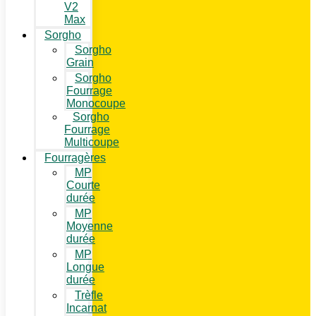
V2
Max
Sorgho
Sorgho
Grain
Sorgho
Fourrage
Monocoupe
Sorgho
Fourrage
Multicoupe
Fourragères
MP
Courte
durée
MP
Moyenne
durée
MP
Longue
durée
Trèfle
Incarnat