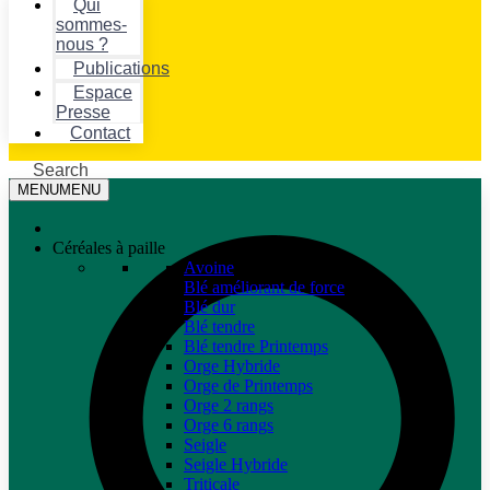
Qui
sommes-
nous ?
Publications
Espace
Presse
Contact
Search
MENU
MENU
Céréales à paille
Avoine
Blé améliorant de force
Blé dur
Blé tendre
Blé tendre Printemps
Orge Hybride
Orge de Printemps
Orge 2 rangs
Orge 6 rangs
Seigle
Seigle Hybride
Triticale