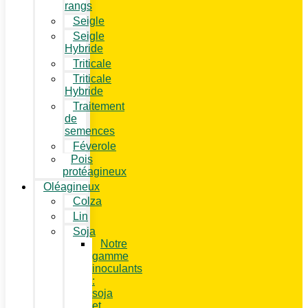
rangs
Seigle
Seigle
Hybride
Triticale
Triticale
Hybride
Traitement
de
semences
Féverole
Pois
protéagineux
Oléagineux
Colza
Lin
Soja
Notre
gamme
inoculants
:
soja
et