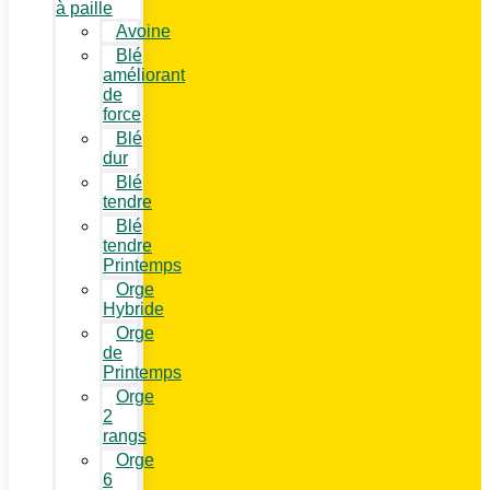
à paille
Avoine
Blé
améliorant
de
force
Blé
dur
Blé
tendre
Blé
tendre
Printemps
Orge
Hybride
Orge
de
Printemps
Orge
2
rangs
Orge
6