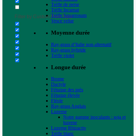
Trèfle de perse
Trèfle Incarnat
Trèfle Squarrosum
Filter by Custom Post Type
Vesce velue
Moyenne durée
Ray-grass d’Italie non-alternatif
Ray-grass hybride
Trèfle violet
Longue durée
Brome
Dactyle
Fétuque des prés
Fétuque élevée
Fléole
Ray-grass Anglais
Luzerne
Notre gamme inoculants : soja et
luzerne
Luzerne Rhizactiv
Trèfle blanc