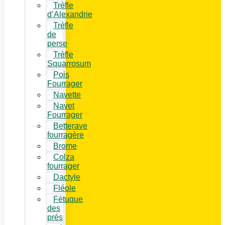
Trèfle
d’Alexandrie
Trèfle
de
perse
Trèfle
Squarrosum
Pois
Fourrager
Navette
Navet
Fourrager
Betterave
fourragère
Brome
Colza
fourrager
Dactyle
Fléole
Fétuque
des
prés