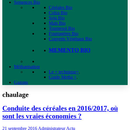
Semences Bio
Céréales Bio
Colza Bio
Soja Bio
Maïs Bio
Tournesol Bio
Fourragères Bio
Couverts Végétaux Bio
MEMENTO BIO
Méthanisation
Le + technique+
.
Guide Metha +
.
Gazons
chaulage
Conduite des céréales en 2016/2017, où
sont les vraies économies ?
21 septembre 2016
Administrateur
Actu