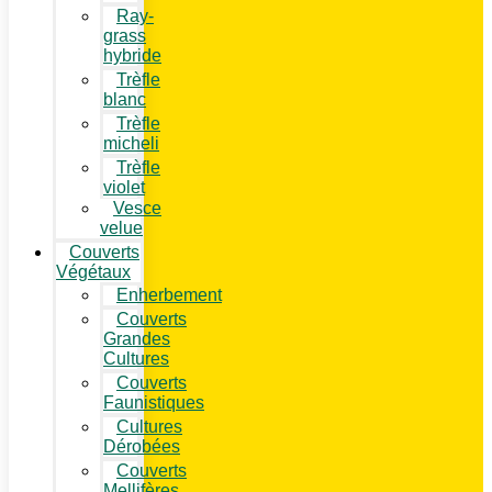
Ray-
grass
hybride
Trèfle
blanc
Trèfle
micheli
Trèfle
violet
Vesce
velue
Couverts
Végétaux
Enherbement
Couverts
Grandes
Cultures
Couverts
Faunistiques
Cultures
Dérobées
Couverts
Mellifères