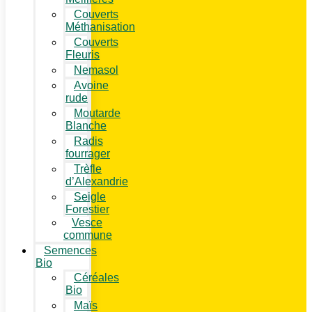
Couverts
Méthanisation
Couverts
Fleuris
Nemasol
Avoine
rude
Moutarde
Blanche
Radis
fourrager
Trèfle
d’Alexandrie
Seigle
Forestier
Vesce
commune
Semences
Bio
Céréales
Bio
Maïs