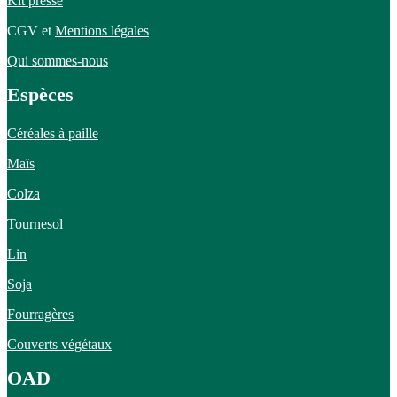
Kit presse
CGV et
Mentions légales
Qui sommes-nous
Espèces
Céréales à paille
Maïs
Colza
Tournesol
Lin
Soja
Fourragères
Couverts végétaux
OAD