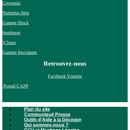
Covermix
Nutriplus Stim
Gamme Black
Semboost
V2max
Gamme Inoculants
Retrouvez-nous
Facebook
Youtube
Portail CAPP
Plan du site
Communiqué Presse
Outils d’Aide à la Décision
Qui sommes-nous ?