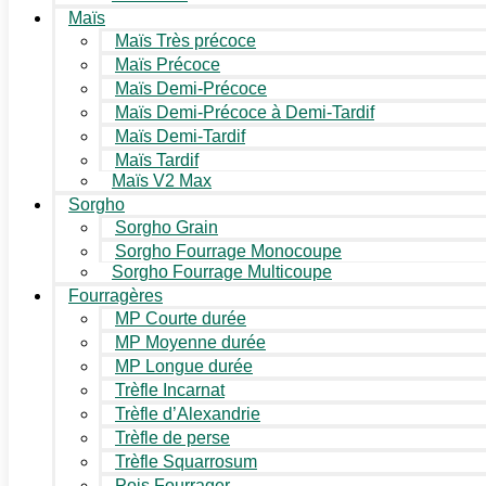
Maïs
Maïs Très précoce
Maïs Précoce
Maïs Demi-Précoce
Maïs Demi-Précoce à Demi-Tardif
Maïs Demi-Tardif
Maïs Tardif
Maïs V2 Max
Sorgho
Sorgho Grain
Sorgho Fourrage Monocoupe
Sorgho Fourrage Multicoupe
Fourragères
MP Courte durée
MP Moyenne durée
MP Longue durée
Trèfle Incarnat
Trèfle d’Alexandrie
Trèfle de perse
Trèfle Squarrosum
Pois Fourrager