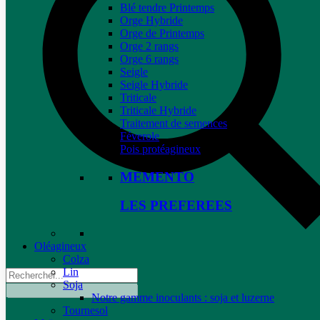
Blé tendre Printemps
Orge Hybride
Orge de Printemps
Orge 2 rangs
Orge 6 rangs
Seigle
Seigle Hybride
Triticale
Triticale Hybride
Traitement de semences
Féverole
Pois protéagineux
MEMENTO
LES PREFEREES
Oléagineux
Colza
Lin
Soja
Notre gamme inoculants : soja et luzerne
Tournesol