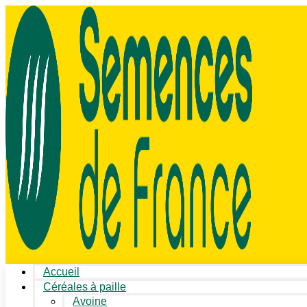
Accueil
Céréales à paille
Avoine