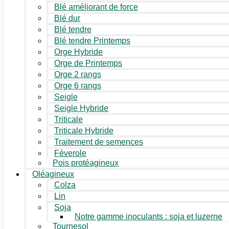
Blé améliorant de force
Blé dur
Blé tendre
Blé tendre Printemps
Orge Hybride
Orge de Printemps
Orge 2 rangs
Orge 6 rangs
Seigle
Seigle Hybride
Triticale
Triticale Hybride
Traitement de semences
Féverole
Pois protéagineux
Oléagineux
Colza
Lin
Soja
Notre gamme inoculants : soja et luzerne
Tournesol