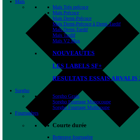
Maïs
Maïs Très précoce
Maïs Précoce
Maïs Demi-Précoce
Maïs Demi-Précoce à Demi-Tardif
Maïs Demi-Tardif
Maïs Tardif
Maïs V2 Max
NOUVEAUTES
LES LABELS SF+
RESULTATS ESSAIS ARVALIS 
Sorgho
Sorgho Grain
Sorgho Fourrage Monocoupe
Sorgho Fourrage Multicoupe
Fourragères
Courte durée
Betterave fourragère