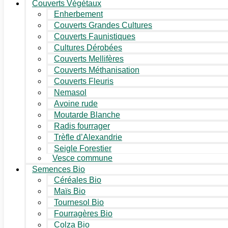
Couverts Végétaux
Enherbement
Couverts Grandes Cultures
Couverts Faunistiques
Cultures Dérobées
Couverts Mellifères
Couverts Méthanisation
Couverts Fleuris
Nemasol
Avoine rude
Moutarde Blanche
Radis fourrager
Trèfle d’Alexandrie
Seigle Forestier
Vesce commune
Semences Bio
Céréales Bio
Maïs Bio
Tournesol Bio
Fourragères Bio
Colza Bio