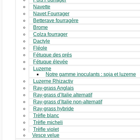
Navette
Navet Fourrager
Betterave fourragère
Brome
Colza fourrager
Dactyle
Fléole
Fétuque des prés
Fétuque élevée
Luzerne
Notre gamme inoculants : soja et luzerne
Luzerne Rhizactiv
Ray-grass Anglais
Ray-grass d’Italie alternatif
Ray-grass d’Italie non-alternatif
Ray-grass hybride
Trèfle blanc
Trèfle micheli
Trèfle violet
Vesce velue