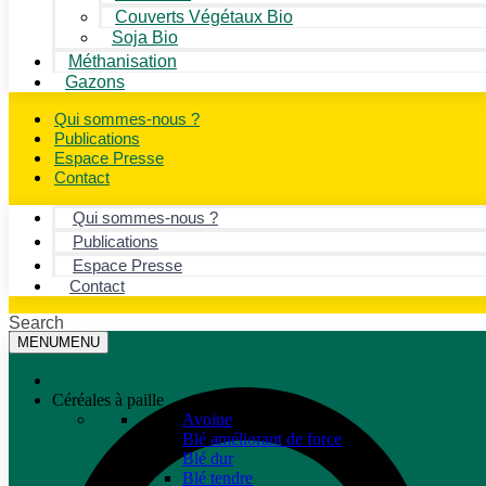
Couverts Végétaux Bio
Soja Bio
Méthanisation
Gazons
Qui sommes-nous ?
Publications
Espace Presse
Contact
Qui sommes-nous ?
Publications
Espace Presse
Contact
Search
MENU
MENU
Céréales à paille
Avoine
Blé améliorant de force
Blé dur
Blé tendre