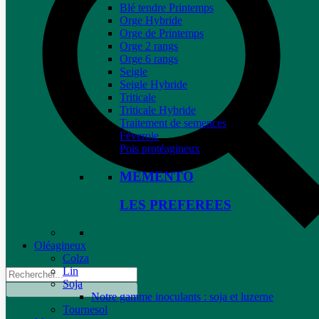
Blé tendre Printemps
Orge Hybride
Orge de Printemps
Orge 2 rangs
Orge 6 rangs
Seigle
Seigle Hybride
Triticale
Triticale Hybride
Traitement de semences
Féverole
Pois protéagineux
MEMENTO
LES PREFEREES
Oléagineux
Colza
Lin
Soja
Notre gamme inoculants : soja et luzerne
Tournesol