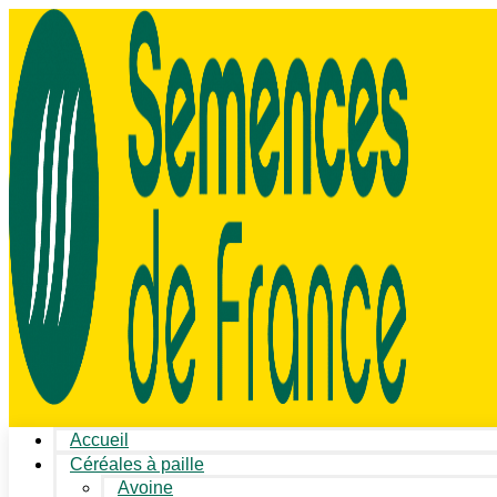
Accueil
Céréales à paille
Avoine