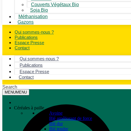
Couverts Végétaux Bio
Soja Bio
Méthanisation
Gazons
Qui sommes-nous ?
Publications
Espace Presse
Contact
Qui sommes-nous ?
Publications
Espace Presse
Contact
Search
MENU
MENU
Céréales à paille
Avoine
Blé améliorant de force
Blé dur
Blé tendre