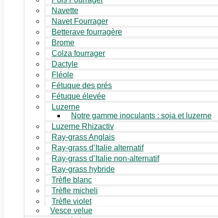
Navette
Navet Fourrager
Betterave fourragère
Brome
Colza fourrager
Dactyle
Fléole
Fétuque des prés
Fétuque élevée
Luzerne
Notre gamme inoculants : soja et luzerne
Luzerne Rhizactiv
Ray-grass Anglais
Ray-grass d’Italie alternatif
Ray-grass d’Italie non-alternatif
Ray-grass hybride
Trèfle blanc
Trèfle micheli
Trèfle violet
Vesce velue