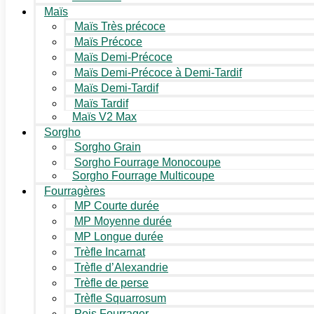
Maïs
Maïs Très précoce
Maïs Précoce
Maïs Demi-Précoce
Maïs Demi-Précoce à Demi-Tardif
Maïs Demi-Tardif
Maïs Tardif
Maïs V2 Max
Sorgho
Sorgho Grain
Sorgho Fourrage Monocoupe
Sorgho Fourrage Multicoupe
Fourragères
MP Courte durée
MP Moyenne durée
MP Longue durée
Trèfle Incarnat
Trèfle d’Alexandrie
Trèfle de perse
Trèfle Squarrosum
Pois Fourrager