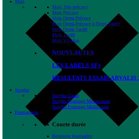
Maïs
Maïs Très précoce
Maïs Précoce
Maïs Demi-Précoce
Maïs Demi-Précoce à Demi-Tardif
Maïs Demi-Tardif
Maïs Tardif
Maïs V2 Max
NOUVEAUTES
LES LABELS SF+
RESULTATS ESSAIS ARVALIS 
Sorgho
Sorgho Grain
Sorgho Fourrage Monocoupe
Sorgho Fourrage Multicoupe
Fourragères
Courte durée
Betterave fourragère