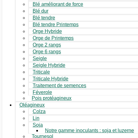
Blé améliorant de force
Blé dur
Blé tendre
Blé tendre Printemps
Orge Hybride
Orge de Printemps
Orge 2 rangs
Orge 6 rangs
Seigle
Seigle Hybride
Triticale
Triticale Hybride
Traitement de semences
Féverole
Pois protéagineux
Oléagineux
Colza
Lin
Soja
Notre gamme inoculants : soja et luzerne
Tournesol