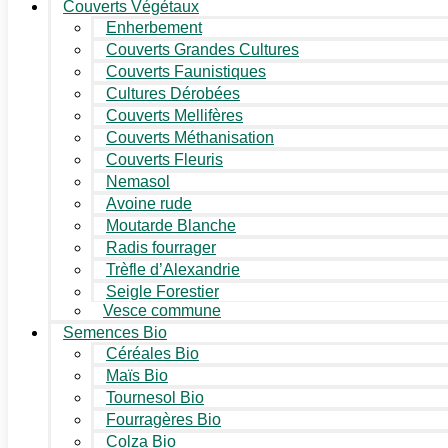
Couverts Végétaux
Enherbement
Couverts Grandes Cultures
Couverts Faunistiques
Cultures Dérobées
Couverts Mellifères
Couverts Méthanisation
Couverts Fleuris
Nemasol
Avoine rude
Moutarde Blanche
Radis fourrager
Trèfle d’Alexandrie
Seigle Forestier
Vesce commune
Semences Bio
Céréales Bio
Maïs Bio
Tournesol Bio
Fourragères Bio
Colza Bio