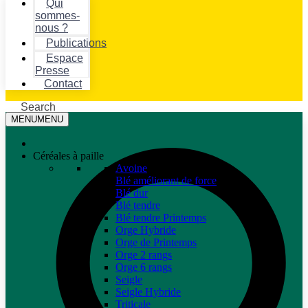
Qui
sommes-
nous ?
Publications
Espace
Presse
Contact
Search
MENU
MENU
Céréales à paille
Avoine
Blé améliorant de force
Blé dur
Blé tendre
Blé tendre Printemps
Orge Hybride
Orge de Printemps
Orge 2 rangs
Orge 6 rangs
Seigle
Seigle Hybride
Triticale