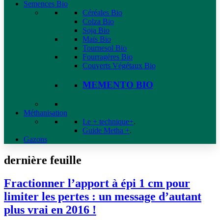
Semences Bio
Céréales Bio
Colza Bio
Soja Bio
Maïs Bio
Tournesol Bio
Fourragères Bio
Couverts Végétaux Bio
MEMENTO BIO
Méthanisation
Le + technique+
.
Guide Metha +
.
Gazons
dernière feuille
Fractionner l’apport à épi 1 cm pour
limiter les pertes : un message d’autant
plus vrai en 2016 !