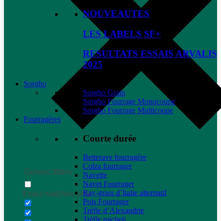
NOUVEAUTES
LES LABELS SF+
RESULTATS ESSAIS ARVALIS
2025
Sorgho
Sorgho Grain
Sorgho Fourrage Monocoupe
Sorgho Fourrage Multicoupe
Fourragères
Courte durée
Betterave fourragère
Colza fourrager
Generic filters
Navette
Navet Fourrager
Ray-grass d’Italie alternatif
Exact matches only
Pois Fourrager
Trèfle d’Alexandrie
Trèfle micheli