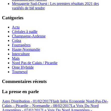
Messagerie Sud-Ouest : Les premiers résultats 2021 des
variétés de blé tendre
Catégories
Actu
Céréales à paille
Champagne-Ardenne
Colza
Fourragères
Haute-Normandie
Interculture
Maïs
Nord Pas de Calais / Picardie
Orge Hybride
Tournesol
Commentaires récents
La presse en parle
Agro Distribution - 01/02/2017
Flash Infos Economie Nord-Pas-De-
Calais – Picardie – Normandie - 08/02/2017
La Voix Du Nord
Armentières - 07/02/2017
La Voix Du Nord Armentières -