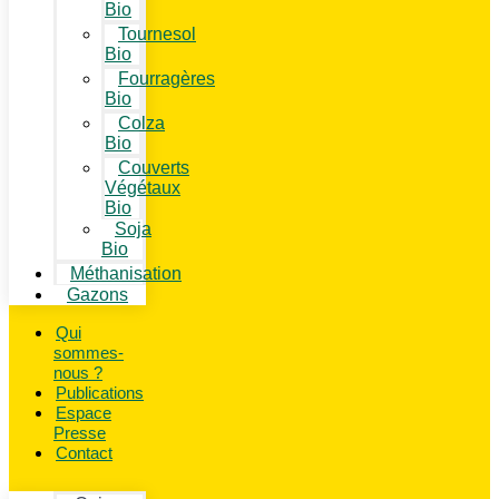
Bio
Tournesol
Bio
Fourragères
Bio
Colza
Bio
Couverts
Végétaux
Bio
Soja
Bio
Méthanisation
Gazons
Qui
sommes-
nous ?
Publications
Espace
Presse
Contact