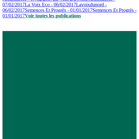
07/02/2017
La Voix Eco - 06/02/2017
Lavoixdunord -
06/02/2017
Semences Et Progrès - 01/01/2017
Semences Et Progrès -
01/01/2017
Voir toutes les publications