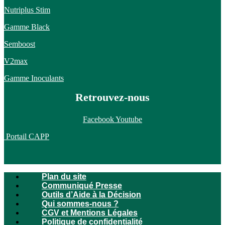
Nutriplus Stim
Gamme Black
Semboost
V2max
Gamme Inoculants
Retrouvez-nous
Facebook
Youtube
Portail CAPP
Plan du site
Communiqué Presse
Outils d’Aide à la Décision
Qui sommes-nous ?
CGV et Mentions Légales
Politique de confidentialité