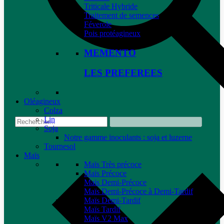
Triticale Hybride
Traitement de semences
Féverole
Pois protéagineux
MEMENTO
LES PREFEREES
Oléagineux
Colza
Lin
Soja
Notre gamme inoculants : soja et luzerne
Tournesol
Maïs
Maïs Très précoce
Maïs Précoce
Maïs Demi-Précoce
Maïs Demi-Précoce à Demi-Tardif
Maïs Demi-Tardif
Maïs Tardif
Maïs V2 Max