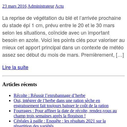
23 mars 2016
Administrateur
Actu
La reprise de végétation du blé et l’arrivée prochaine
du stade épi 1 cm, prévu entre le 20 et le 30 mars
selon les situations, coïncide avec un important
besoin en azote. Voici les points clés pour valoriser au
mieux cet apport principal dans un contexte de météo
assez sec début du mois de mars. Premièrement, […]
Lire la suite
Articles récents
Récolte : Réussir l’enrubannage d’herbe
Oui, intégrer de l’herbe dans une ration sèche en
engraissement fait toujours baisser le coût de la ration
Fourrages : Pour affiner la date de récolte, rendez-vous au
champ trois semaines après la floraison !
Céréales à paille : Enquête : les résultats 2021 sur la
répartition des variétés