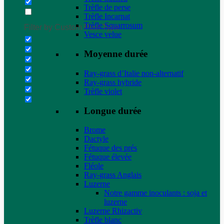
Trèfle de perse
Trèfle Incarnat
Trèfle Squarrosum
Filter by Custom Post Type
Vesce velue
Moyenne durée
Ray-grass d’Italie non-alternatif
Ray-grass hybride
Trèfle violet
Longue durée
Brome
Dactyle
Fétuque des prés
Fétuque élevée
Fléole
Ray-grass Anglais
Luzerne
Notre gamme inoculants : soja et
luzerne
Luzerne Rhizactiv
Trèfle blanc