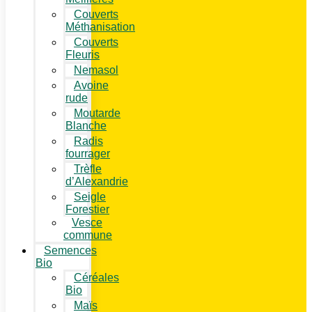
Couverts
Méthanisation
Couverts
Fleuris
Nemasol
Avoine
rude
Moutarde
Blanche
Radis
fourrager
Trèfle
d’Alexandrie
Seigle
Forestier
Vesce
commune
Semences
Bio
Céréales
Bio
Maïs