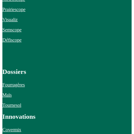
Prairiescope
Visualiz
Semscope
Défiscope
Dossiers
Fourragères
Maïs
Tournesol
Innovations
Covermix