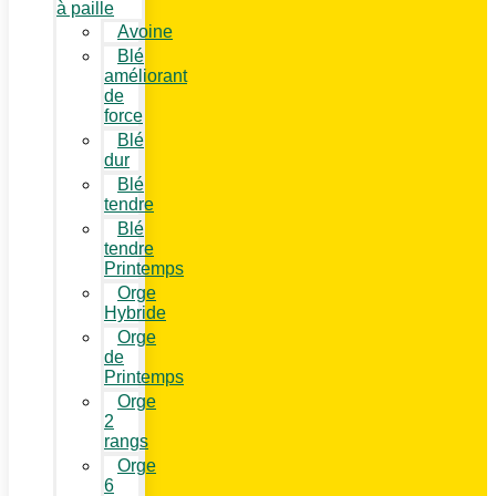
à paille
Avoine
Blé
améliorant
de
force
Blé
dur
Blé
tendre
Blé
tendre
Printemps
Orge
Hybride
Orge
de
Printemps
Orge
2
rangs
Orge
6