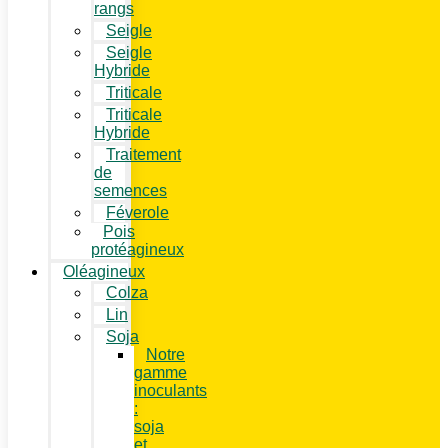
rangs
Seigle
Seigle
Hybride
Triticale
Triticale
Hybride
Traitement
de
semences
Féverole
Pois
protéagineux
Oléagineux
Colza
Lin
Soja
Notre
gamme
inoculants
:
soja
et