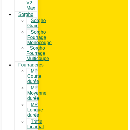
V2
Max
Sorgho
Sorgho
Grain
Sorgho
Fourrage
Monocoupe
Sorgho
Fourrage
Multicoupe
Fourragères
MP
Courte
durée
MP
Moyenne
durée
MP
Longue
durée
Trèfle
Incarnat