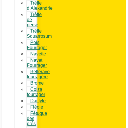
Trèfle
d’Alexandrie
Trèfle
de
perse
Trèfle
Squarrosum
Pois
Fourrager
Navette
Navet
Fourrager
Betterave
fourragère
Brome
Colza
fourrager
Dactyle
Fléole
Fétuque
des
prés