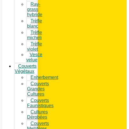
Ray-
grass
hybride
Trèfle
blanc
Trèfle
micheli
Trèfle
violet
Vesce
velue
Couverts
Végétaux
Enherbement
Couverts
Grandes
Cultures
Couverts
Faunistiques
Cultures
Dérobées
Couverts
Mellifères