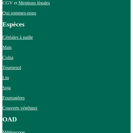
CGV et
Mentions légales
Qui sommes-nous
Espèces
Céréales à paille
Maïs
Colza
Tournesol
Lin
Soja
Fourragères
Couverts végétaux
OAD
Météoscope