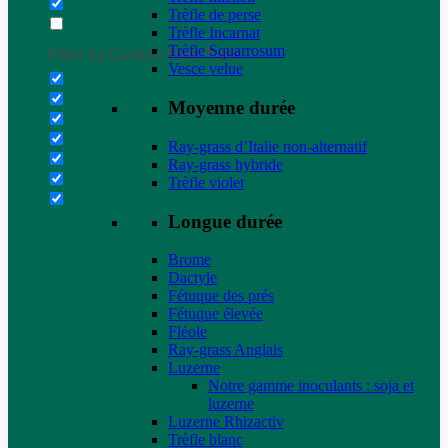
Trèfle de perse
Trèfle Incarnat
Trèfle Squarrosum
Filter by Custom Post Type
Vesce velue
Moyenne durée
Ray-grass d’Italie non-alternatif
Ray-grass hybride
Trèfle violet
Longue durée
Brome
Dactyle
Fétuque des prés
Fétuque élevée
Fléole
Ray-grass Anglais
Luzerne
Notre gamme inoculants : soja et
luzerne
Luzerne Rhizactiv
Trèfle blanc