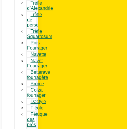
Trèfle
d’Alexandrie
Trèfle
de
perse
Trèfle
Squarrosum
Pois
Fourrager
Navette
Navet
Fourrager
Betterave
fourragère
Brome
Colza
fourrager
Dactyle
Fléole
Fétuque
des
prés