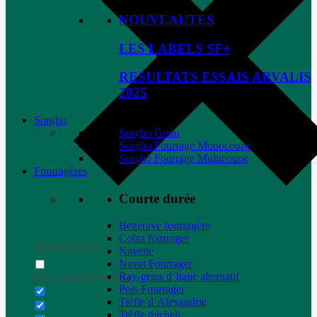
NOUVEAUTES
LES LABELS SF+
RESULTATS ESSAIS ARVALIS
2025
Sorgho
Sorgho Grain
Sorgho Fourrage Monocoupe
Sorgho Fourrage Multicoupe
Fourragères
Courte durée
Betterave fourragère
Colza fourrager
Generic filters
Navette
Navet Fourrager
Ray-grass d’Italie alternatif
Exact matches only
Pois Fourrager
Trèfle d’Alexandrie
Trèfle micheli