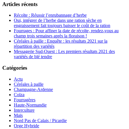
Articles récents
Récolte : Réussir l’enrubannage d’herbe
Oui, intégrer de l’herbe dans une ration sèche en
engraissement fait toujours baisser le coût de la ration
Fourrages : Pour affiner la date de récolte, rendez-vous au
champ trois semaines après la floraison !
Céréales à paille : Enquête : les résultats 2021 sur la
répartition des variétés
Messagerie Sud-Ouest : Les premiers résultats 2021 des
variétés de blé tendre
Catégories
Actu
Céréales à paille
Champagne-Ardenne
Colza
Fourragères
Haute-Normandie
Interculture
Maïs
Nord Pas de Calais / Picardie
Orge Hybride