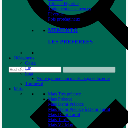
Triticale Hybride
Traitement de semences
Féverole
Pois protéagineux
MEMENTO
LES PREFEREES
Oléagineux
Colza
Lin
Soja
Notre gamme inoculants : soja et luzerne
Tournesol
Maïs
Maïs Très précoce
Maïs Précoce
Maïs Demi-Précoce
Maïs Demi-Précoce à Demi-Tardif
Maïs Demi-Tardif
Maïs Tardif
Maïs V2 Max