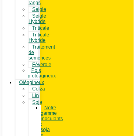
rangs
Seigle
Seigle
Hybride
Triticale
Triticale
Hybride
Traitement
de
semences
Féverole
Pois
protéagineux
Oléagineux
Colza
Lin
Soja
Notre
gamme
inoculants
:
soja
et