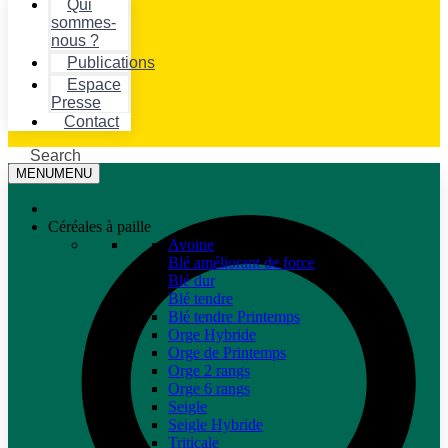
Qui
sommes-
nous ?
Publications
Espace
Presse
Contact
Search
MENU
MENU
Céréales à paille
Avoine
Blé améliorant de force
Blé dur
Blé tendre
Blé tendre Printemps
Orge Hybride
Orge de Printemps
Orge 2 rangs
Orge 6 rangs
Seigle
Seigle Hybride
Triticale