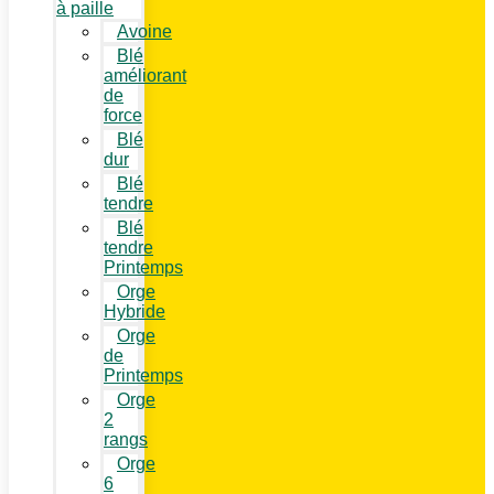
à paille
Avoine
Blé
améliorant
de
force
Blé
dur
Blé
tendre
Blé
tendre
Printemps
Orge
Hybride
Orge
de
Printemps
Orge
2
rangs
Orge
6