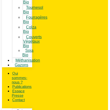
Bio
Tournesol
Bio
Fourragères
Bio
Colza
Bio
Couverts
Végétaux
Bio
Soja
Bio
Méthanisation
Gazons
Qui
sommes-
nous ?
Publications
Espace
Presse
Contact