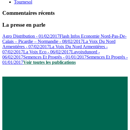
Tournesol
Commentaires récents
La presse en parle
Agro Distribution - 01/02/2017
Flash Infos Economie Nord-Pas-De-
Calais – Picardie – Normandie - 08/02/2017
La Voix Du Nord
Armentières - 07/02/2017
La Voix Du Nord Armentières -
07/02/2017
La Voix Eco - 06/02/2017
Lavoixdunord -
06/02/2017
Semences Et Progrès - 01/01/2017
Semences Et Progrès -
01/01/2017
Voir toutes les publications