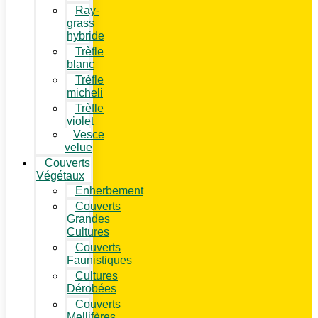
Ray-
grass
hybride
Trèfle
blanc
Trèfle
micheli
Trèfle
violet
Vesce
velue
Couverts
Végétaux
Enherbement
Couverts
Grandes
Cultures
Couverts
Faunistiques
Cultures
Dérobées
Couverts
Mellifères