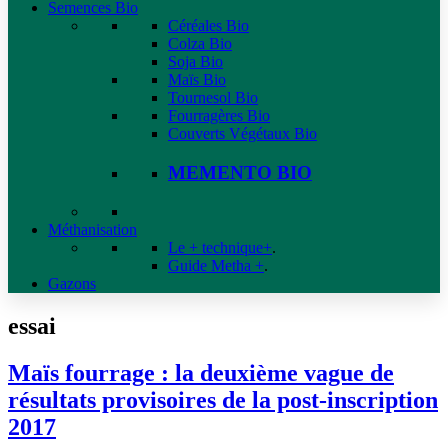
Semences Bio
Céréales Bio
Colza Bio
Soja Bio
Maïs Bio
Tournesol Bio
Fourragères Bio
Couverts Végétaux Bio
MEMENTO BIO
Méthanisation
Le + technique+
.
Guide Metha +
.
Gazons
essai
Maïs fourrage : la deuxième vague de
résultats provisoires de la post-inscription
2017