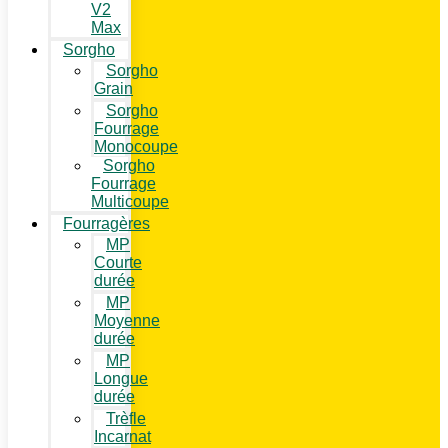
V2
Max
Sorgho
Sorgho
Grain
Sorgho
Fourrage
Monocoupe
Sorgho
Fourrage
Multicoupe
Fourragères
MP
Courte
durée
MP
Moyenne
durée
MP
Longue
durée
Trèfle
Incarnat