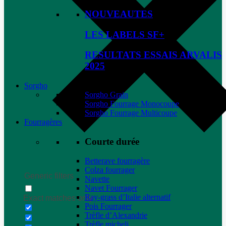
NOUVEAUTES
LES LABELS SF+
RESULTATS ESSAIS ARVALIS
2025
Sorgho
Sorgho Grain
Sorgho Fourrage Monocoupe
Sorgho Fourrage Multicoupe
Fourragères
Courte durée
Betterave fourragère
Colza fourrager
Generic filters
Navette
Navet Fourrager
Ray-grass d’Italie alternatif
Exact matches only
Pois Fourrager
Trèfle d’Alexandrie
Trèfle micheli