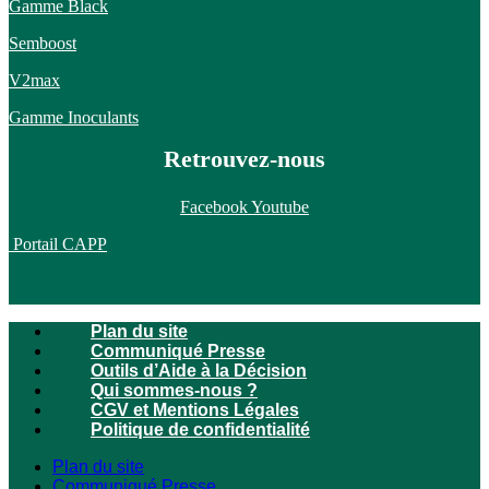
Gamme Black
Semboost
V2max
Gamme Inoculants
Retrouvez-nous
Facebook
Youtube
Portail CAPP
Plan du site
Communiqué Presse
Outils d’Aide à la Décision
Qui sommes-nous ?
CGV et Mentions Légales
Politique de confidentialité
Plan du site
Communiqué Presse