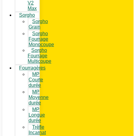
V2
Max
Sorgho
Sorgho
Grain
Sorgho
Fourrage
Monocoupe
Sorgho
Fourrage
Multicoupe
Fourragères
MP
Courte
durée
MP
Moyenne
durée
MP
Longue
durée
Trèfle
Incarnat