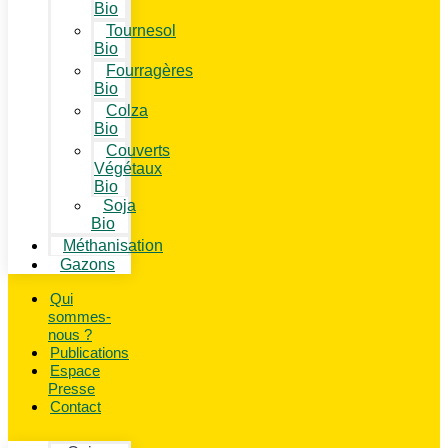
Bio
Tournesol
Bio
Fourragères
Bio
Colza
Bio
Couverts
Végétaux
Bio
Soja
Bio
Méthanisation
Gazons
Qui
sommes-
nous ?
Publications
Espace
Presse
Contact