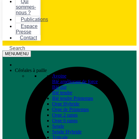
Qui
sommes-
nous ?
Publications
Espace
Presse
Contact
Search
MENU
MENU
Céréales à paille
Avoine
Blé améliorant de force
Blé dur
Blé tendre
Blé tendre Printemps
Orge Hybride
Orge de Printemps
Orge 2 rangs
Orge 6 rangs
Seigle
Seigle Hybride
Triticale