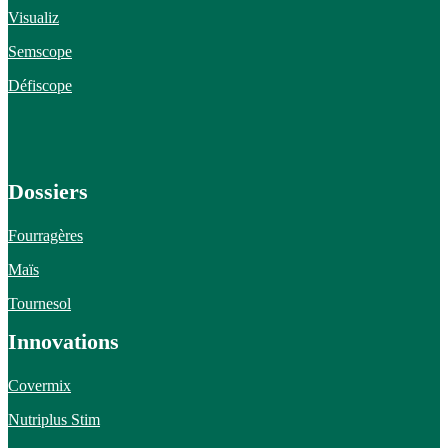
Visualiz
Semscope
Défiscope
Dossiers
Fourragères
Maïs
Tournesol
Innovations
Covermix
Nutriplus Stim