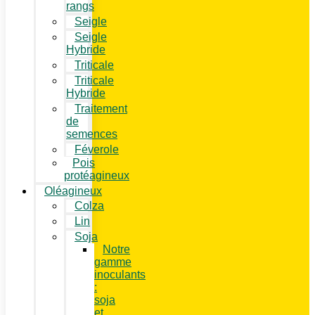
rangs
Seigle
Seigle
Hybride
Triticale
Triticale
Hybride
Traitement
de
semences
Féverole
Pois
protéagineux
Oléagineux
Colza
Lin
Soja
Notre
gamme
inoculants
:
soja
et