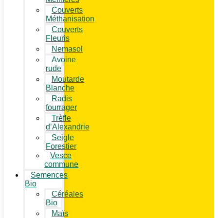
Couverts
Méthanisation
Couverts
Fleuris
Nemasol
Avoine
rude
Moutarde
Blanche
Radis
fourrager
Trèfle
d’Alexandrie
Seigle
Forestier
Vesce
commune
Semences
Bio
Céréales
Bio
Maïs