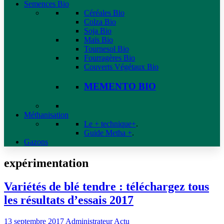
Semences Bio
Céréales Bio
Colza Bio
Soja Bio
Maïs Bio
Tournesol Bio
Fourragères Bio
Couverts Végétaux Bio
MEMENTO BIO
Méthanisation
Le + technique+
.
Guide Metha +
.
Gazons
expérimentation
Variétés de blé tendre : téléchargez tous
les résultats d’essais 2017
13 septembre 2017
Administrateur
Actu