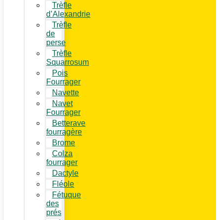
Trèfle
d’Alexandrie
Trèfle
de
perse
Trèfle
Squarrosum
Pois
Fourrager
Navette
Navet
Fourrager
Betterave
fourragère
Brome
Colza
fourrager
Dactyle
Fléole
Fétuque
des
prés