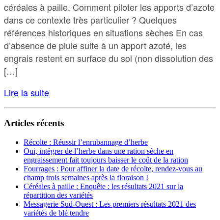
céréales à paille. Comment piloter les apports d’azote
dans ce contexte très particulier ? Quelques
références historiques en situations sèches En cas
d’absence de pluie suite à un apport azoté, les
engrais restent en surface du sol (non dissolution des
[…]
Lire la suite
Articles récents
Récolte : Réussir l’enrubannage d’herbe
Oui, intégrer de l’herbe dans une ration sèche en
engraissement fait toujours baisser le coût de la ration
Fourrages : Pour affiner la date de récolte, rendez-vous au
champ trois semaines après la floraison !
Céréales à paille : Enquête : les résultats 2021 sur la
répartition des variétés
Messagerie Sud-Ouest : Les premiers résultats 2021 des
variétés de blé tendre