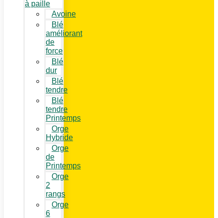
à paille
Avoine
Blé
améliorant
de
force
Blé
dur
Blé
tendre
Blé
tendre
Printemps
Orge
Hybride
Orge
de
Printemps
Orge
2
rangs
Orge
6