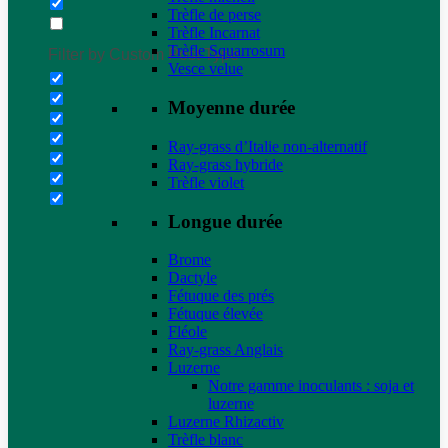
Trèfle de perse
Trèfle Incarnat
Trèfle Squarrosum
Filter by Custom Post Type
Vesce velue
Moyenne durée
Ray-grass d’Italie non-alternatif
Ray-grass hybride
Trèfle violet
Longue durée
Brome
Dactyle
Fétuque des prés
Fétuque élevée
Fléole
Ray-grass Anglais
Luzerne
Notre gamme inoculants : soja et
luzerne
Luzerne Rhizactiv
Trèfle blanc