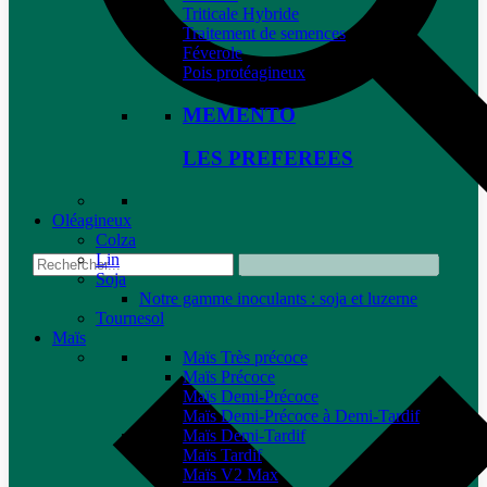
Triticale Hybride
Traitement de semences
Féverole
Pois protéagineux
MEMENTO
LES PREFEREES
Oléagineux
Colza
Lin
Soja
Notre gamme inoculants : soja et luzerne
Tournesol
Maïs
Maïs Très précoce
Maïs Précoce
Maïs Demi-Précoce
Maïs Demi-Précoce à Demi-Tardif
Maïs Demi-Tardif
Maïs Tardif
Maïs V2 Max