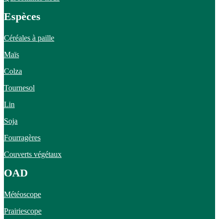
Espèces
Céréales à paille
Maïs
Colza
Tournesol
Lin
Soja
Fourragères
Couverts végétaux
OAD
Météoscope
Prairiescope