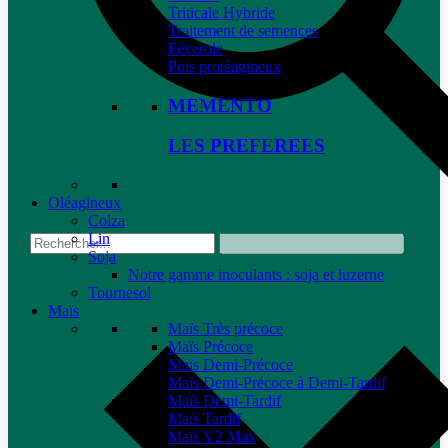
Triticale Hybride
Traitement de semences
Féverole
Pois protéagineux
MEMENTO
LES PREFEREES
Oléagineux
Colza
Lin
Soja
Notre gamme inoculants : soja et luzerne
Tournesol
Maïs
Maïs Très précoce
Maïs Précoce
Maïs Demi-Précoce
Maïs Demi-Précoce à Demi-Tardif
Maïs Demi-Tardif
Maïs Tardif
Maïs V2 Max