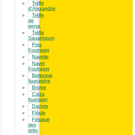
Trèfle
d’Alexandrie
Trèfle
de
perse
Trèfle
Squarrosum
Pois
Fourrager
Navette
Navet
Fourrager
Betterave
fourragère
Brome
Colza
fourrager
Dactyle
Fléole
Fétuque
des
prés