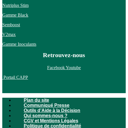
Nutriplus Stim
Gamme Black
Semboost
V2max
Gamme Inoculants
Retrouvez-nous
Facebook
Youtube
Portail CAPP
Plan du site
Communiqué Presse
Outils d’Aide à la Décision
Qui sommes-nous ?
CGV et Mentions Légales
Politique de confidentialité