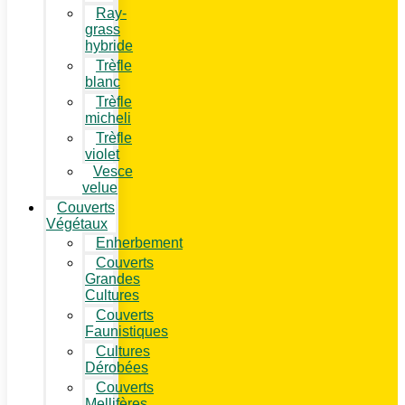
Ray-
grass
hybride
Trèfle
blanc
Trèfle
micheli
Trèfle
violet
Vesce
velue
Couverts
Végétaux
Enherbement
Couverts
Grandes
Cultures
Couverts
Faunistiques
Cultures
Dérobées
Couverts
Mellifères