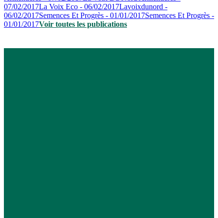
07/02/2017
La Voix Eco - 06/02/2017
Lavoixdunord -
06/02/2017
Semences Et Progrès - 01/01/2017
Semences Et Progrès -
01/01/2017
Voir toutes les publications