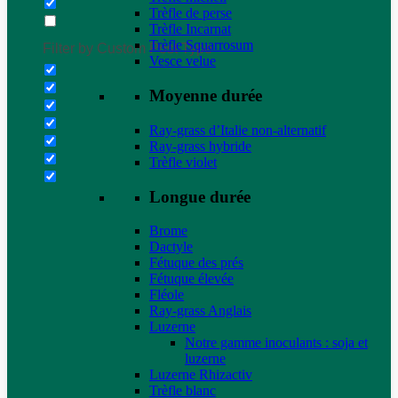
Trèfle de perse
Trèfle Incarnat
Trèfle Squarrosum
Filter by Custom Post Type
Vesce velue
Moyenne durée
Ray-grass d’Italie non-alternatif
Ray-grass hybride
Trèfle violet
Longue durée
Brome
Dactyle
Fétuque des prés
Fétuque élevée
Fléole
Ray-grass Anglais
Luzerne
Notre gamme inoculants : soja et
luzerne
Luzerne Rhizactiv
Trèfle blanc