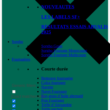
NOUVEAUTES
LES LABELS SF+
RESULTATS ESSAIS ARVALIS
2025
Sorgho
Sorgho Grain
Sorgho Fourrage Monocoupe
Sorgho Fourrage Multicoupe
Fourragères
Courte durée
Betterave fourragère
Colza fourrager
Generic filters
Navette
Navet Fourrager
Ray-grass d’Italie alternatif
Exact matches only
Pois Fourrager
Trèfle d’Alexandrie
Trèfle micheli