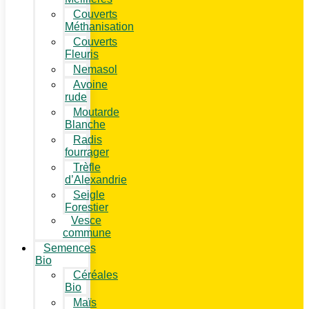
Couverts
Méthanisation
Couverts
Fleuris
Nemasol
Avoine
rude
Moutarde
Blanche
Radis
fourrager
Trèfle
d’Alexandrie
Seigle
Forestier
Vesce
commune
Semences
Bio
Céréales
Bio
Maïs