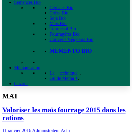
Semences Bio
Céréales Bio
Colza Bio
Soja Bio
Maïs Bio
Tournesol Bio
Fourragères Bio
Couverts Végétaux Bio
MEMENTO BIO
Méthanisation
Le + technique+
.
Guide Metha +
.
Gazons
MAT
Valoriser les maïs fourrage 2015 dans les
rations
11 janvier 2016
Administrateur
Actu