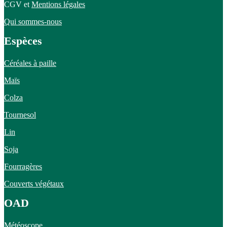
CGV et
Mentions légales
Qui sommes-nous
Espèces
Céréales à paille
Maïs
Colza
Tournesol
Lin
Soja
Fourragères
Couverts végétaux
OAD
Météoscope