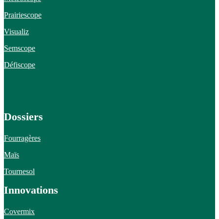
Prairiescope
Visualiz
Semscope
Défiscope
Dossiers
Fourragères
Maïs
Tournesol
Innovations
Covermix