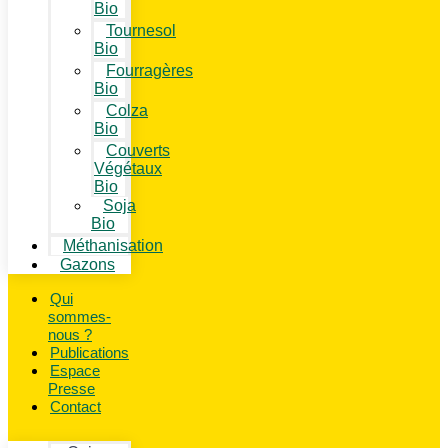
Bio
Tournesol
Bio
Fourragères
Bio
Colza
Bio
Couverts
Végétaux
Bio
Soja
Bio
Méthanisation
Gazons
Qui
sommes-
nous ?
Publications
Espace
Presse
Contact