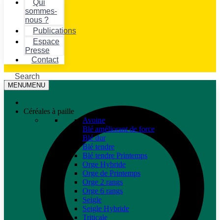
Qui
sommes-
nous ?
Publications
Espace
Presse
Contact
Search
MENU
MENU
Céréales à paille
Avoine
Blé améliorant de force
Blé dur
Blé tendre
Blé tendre Printemps
Orge Hybride
Orge de Printemps
Orge 2 rangs
Orge 6 rangs
Seigle
Seigle Hybride
Triticale