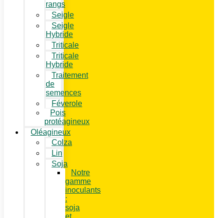
rangs
Seigle
Seigle
Hybride
Triticale
Triticale
Hybride
Traitement
de
semences
Féverole
Pois
protéagineux
Oléagineux
Colza
Lin
Soja
Notre
gamme
inoculants
:
soja
et