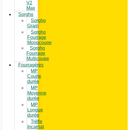
V2
Max
Sorgho
Sorgho
Grain
Sorgho
Fourrage
Monocoupe
Sorgho
Fourrage
Multicoupe
Fourragères
MP
Courte
durée
MP
Moyenne
durée
MP
Longue
durée
Trèfle
Incarnat