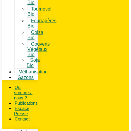
Bio
Tournesol
Bio
Fourragères
Bio
Colza
Bio
Couverts
Végétaux
Bio
Soja
Bio
Méthanisation
Gazons
Qui
sommes-
nous ?
Publications
Espace
Presse
Contact