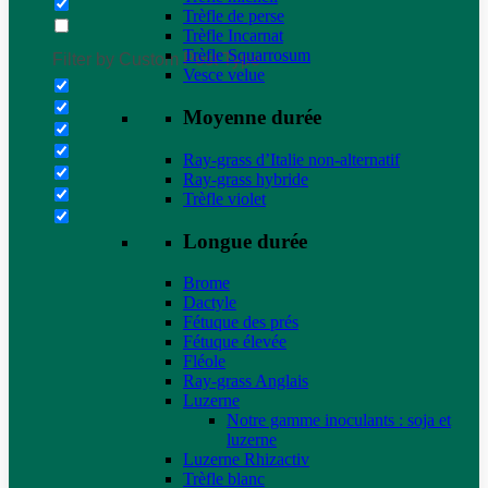
Trèfle de perse
Trèfle Incarnat
Trèfle Squarrosum
Filter by Custom Post Type
Vesce velue
Moyenne durée
Ray-grass d’Italie non-alternatif
Ray-grass hybride
Trèfle violet
Longue durée
Brome
Dactyle
Fétuque des prés
Fétuque élevée
Fléole
Ray-grass Anglais
Luzerne
Notre gamme inoculants : soja et
luzerne
Luzerne Rhizactiv
Trèfle blanc