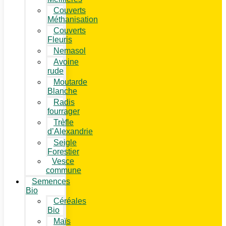
Couverts
Méthanisation
Couverts
Fleuris
Nemasol
Avoine
rude
Moutarde
Blanche
Radis
fourrager
Trèfle
d’Alexandrie
Seigle
Forestier
Vesce
commune
Semences
Bio
Céréales
Bio
Maïs