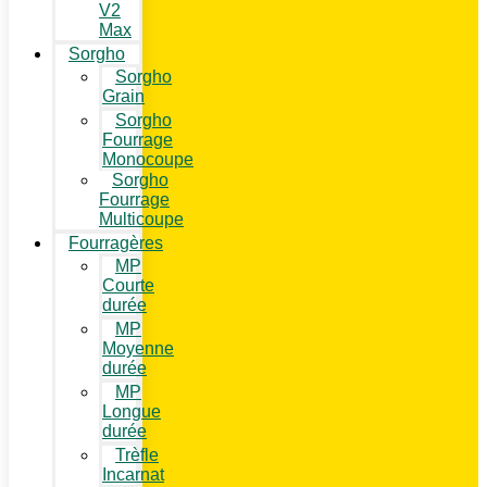
V2
Max
Sorgho
Sorgho
Grain
Sorgho
Fourrage
Monocoupe
Sorgho
Fourrage
Multicoupe
Fourragères
MP
Courte
durée
MP
Moyenne
durée
MP
Longue
durée
Trèfle
Incarnat