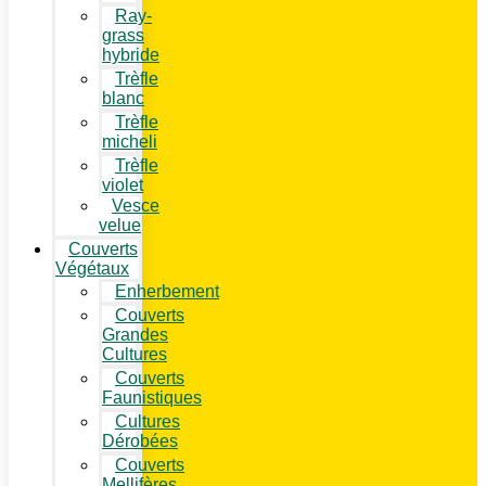
Ray-
grass
hybride
Trèfle
blanc
Trèfle
micheli
Trèfle
violet
Vesce
velue
Couverts
Végétaux
Enherbement
Couverts
Grandes
Cultures
Couverts
Faunistiques
Cultures
Dérobées
Couverts
Mellifères