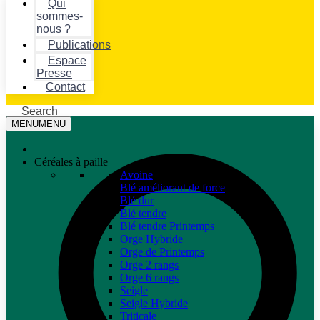
Qui
sommes-
nous ?
Publications
Espace
Presse
Contact
Search
MENU
MENU
Céréales à paille
Avoine
Blé améliorant de force
Blé dur
Blé tendre
Blé tendre Printemps
Orge Hybride
Orge de Printemps
Orge 2 rangs
Orge 6 rangs
Seigle
Seigle Hybride
Triticale