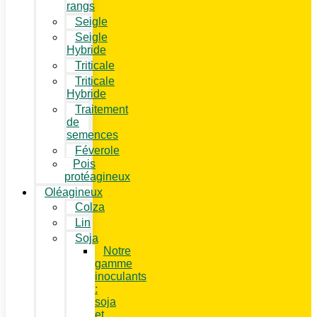
rangs
Seigle
Seigle
Hybride
Triticale
Triticale
Hybride
Traitement
de
semences
Féverole
Pois
protéagineux
Oléagineux
Colza
Lin
Soja
Notre
gamme
inoculants
:
soja
et