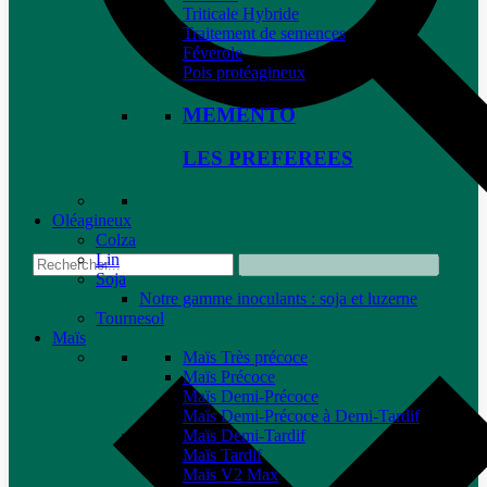
Triticale Hybride
Traitement de semences
Féverole
Pois protéagineux
MEMENTO
LES PREFEREES
Oléagineux
Colza
Lin
Soja
Notre gamme inoculants : soja et luzerne
Tournesol
Maïs
Maïs Très précoce
Maïs Précoce
Maïs Demi-Précoce
Maïs Demi-Précoce à Demi-Tardif
Maïs Demi-Tardif
Maïs Tardif
Maïs V2 Max