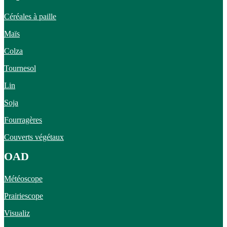
Céréales à paille
Maïs
Colza
Tournesol
Lin
Soja
Fourragères
Couverts végétaux
OAD
Météoscope
Prairiescope
Visualiz