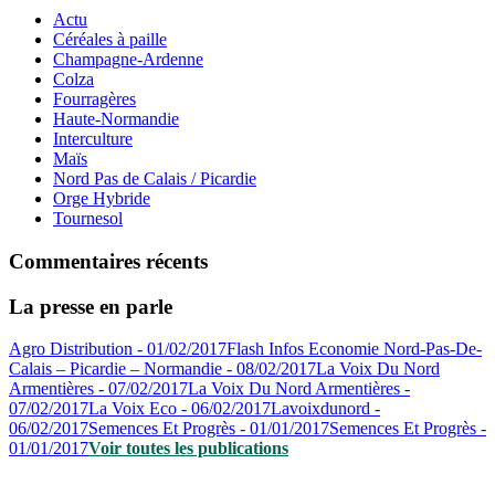
Actu
Céréales à paille
Champagne-Ardenne
Colza
Fourragères
Haute-Normandie
Interculture
Maïs
Nord Pas de Calais / Picardie
Orge Hybride
Tournesol
Commentaires récents
La presse en parle
Agro Distribution - 01/02/2017
Flash Infos Economie Nord-Pas-De-
Calais – Picardie – Normandie - 08/02/2017
La Voix Du Nord
Armentières - 07/02/2017
La Voix Du Nord Armentières -
07/02/2017
La Voix Eco - 06/02/2017
Lavoixdunord -
06/02/2017
Semences Et Progrès - 01/01/2017
Semences Et Progrès -
01/01/2017
Voir toutes les publications