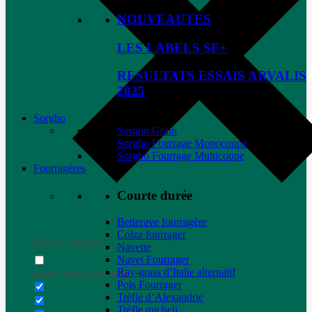
NOUVEAUTES
LES LABELS SF+
RESULTATS ESSAIS ARVALIS
2025
Sorgho
Sorgho Grain
Sorgho Fourrage Monocoupe
Sorgho Fourrage Multicoupe
Fourragères
Courte durée
Betterave fourragère
Colza fourrager
Generic filters
Navette
Navet Fourrager
Ray-grass d’Italie alternatif
Exact matches only
Pois Fourrager
Trèfle d’Alexandrie
Trèfle micheli