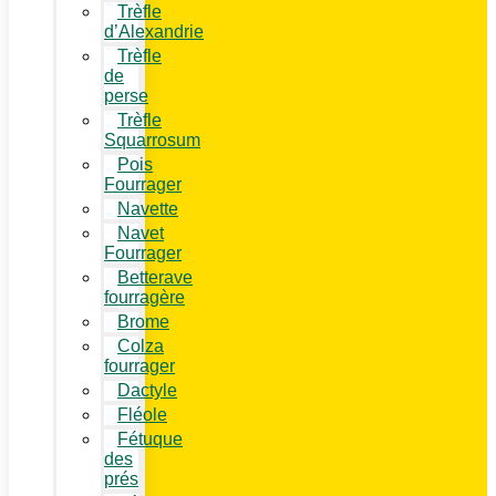
Trèfle
d’Alexandrie
Trèfle
de
perse
Trèfle
Squarrosum
Pois
Fourrager
Navette
Navet
Fourrager
Betterave
fourragère
Brome
Colza
fourrager
Dactyle
Fléole
Fétuque
des
prés