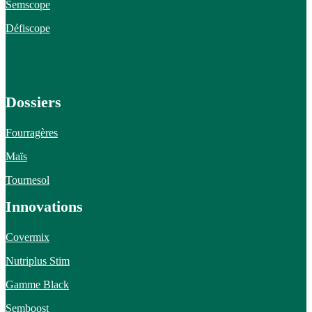
Semscope
Défiscope
Dossiers
Fourragères
Maïs
Tournesol
Innovations
Covermix
Nutriplus Stim
Gamme Black
Semboost