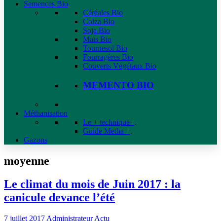
Semences Bio
Céréales Bio
Colza Bio
Soja Bio
Maïs Bio
Tournesol Bio
Fourragères Bio
Couverts Végétaux Bio
MEMENTO BIO
Méthanisation
Le + technique+
.
Guide Metha +
.
Gazons
moyenne
Le climat du mois de Juin 2017 : la
canicule devance l’été
7 juillet 2017
Administrateur
Actu