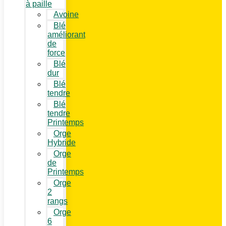
à paille
Avoine
Blé
améliorant
de
force
Blé
dur
Blé
tendre
Blé
tendre
Printemps
Orge
Hybride
Orge
de
Printemps
Orge
2
rangs
Orge
6