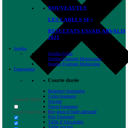
NOUVEAUTES
LES LABELS SF+
RESULTATS ESSAIS ARVALIS
2025
Sorgho
Sorgho Grain
Sorgho Fourrage Monocoupe
Sorgho Fourrage Multicoupe
Fourragères
Courte durée
Betterave fourragère
Colza fourrager
Generic filters
Navette
Navet Fourrager
Ray-grass d’Italie alternatif
Exact matches only
Pois Fourrager
Trèfle d’Alexandrie
Trèfle micheli