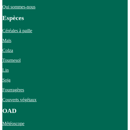
Qui sommes-nous
Espèces
Céréales à paille
Maïs
Colza
Tournesol
Lin
Soja
Fourragères
Couverts végétaux
OAD
Météoscope