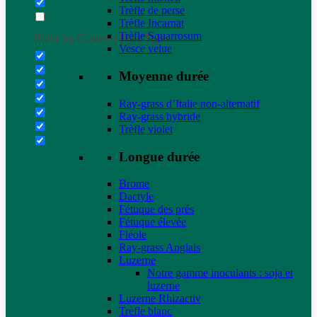
Trèfle de perse
Trèfle Incarnat
Trèfle Squarrosum
Filter by Custom Post Type
Vesce velue
Moyenne durée
Ray-grass d’Italie non-alternatif
Ray-grass hybride
Trèfle violet
Longue durée
Brome
Dactyle
Fétuque des prés
Fétuque élevée
Fléole
Ray-grass Anglais
Luzerne
Notre gamme inoculants : soja et
luzerne
Luzerne Rhizactiv
Trèfle blanc