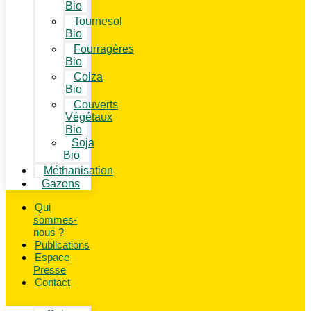
Bio
Tournesol
Bio
Fourragères
Bio
Colza
Bio
Couverts
Végétaux
Bio
Soja
Bio
Méthanisation
Gazons
Qui
sommes-
nous ?
Publications
Espace
Presse
Contact