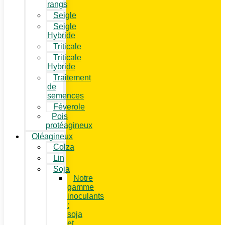
rangs
Seigle
Seigle
Hybride
Triticale
Triticale
Hybride
Traitement
de
semences
Féverole
Pois
protéagineux
Oléagineux
Colza
Lin
Soja
Notre
gamme
inoculants
:
soja
et