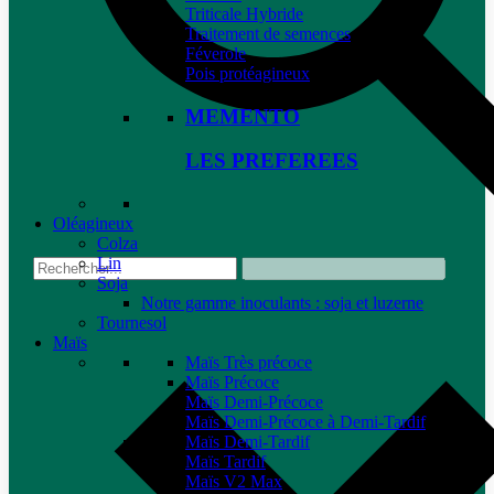
Triticale Hybride
Traitement de semences
Féverole
Pois protéagineux
MEMENTO
LES PREFEREES
Oléagineux
Colza
Lin
Soja
Notre gamme inoculants : soja et luzerne
Tournesol
Maïs
Maïs Très précoce
Maïs Précoce
Maïs Demi-Précoce
Maïs Demi-Précoce à Demi-Tardif
Maïs Demi-Tardif
Maïs Tardif
Maïs V2 Max