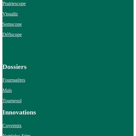
Prairiescope
Visualiz
Semscope
Défiscope
Dossiers
Fourragères
Maïs
Tournesol
Innovations
Covermix
Nutriplus Stim