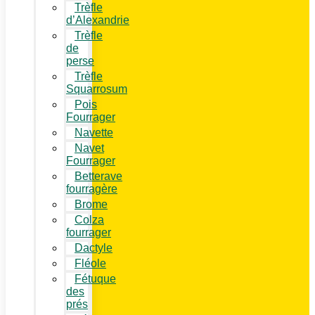
Trèfle
d’Alexandrie
Trèfle
de
perse
Trèfle
Squarrosum
Pois
Fourrager
Navette
Navet
Fourrager
Betterave
fourragère
Brome
Colza
fourrager
Dactyle
Fléole
Fétuque
des
prés