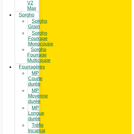
V2
Max
Sorgho
Sorgho
Grain
Sorgho
Fourrage
Monocoupe
Sorgho
Fourrage
Multicoupe
Fourragères
MP
Courte
durée
MP
Moyenne
durée
MP
Longue
durée
Trèfle
Incarnat