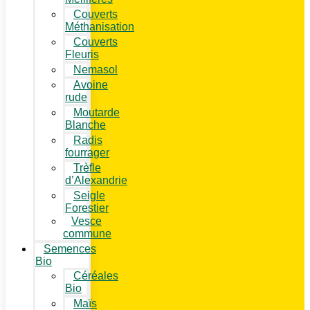
Couverts
Méthanisation
Couverts
Fleuris
Nemasol
Avoine
rude
Moutarde
Blanche
Radis
fourrager
Trèfle
d’Alexandrie
Seigle
Forestier
Vesce
commune
Semences
Bio
Céréales
Bio
Maïs