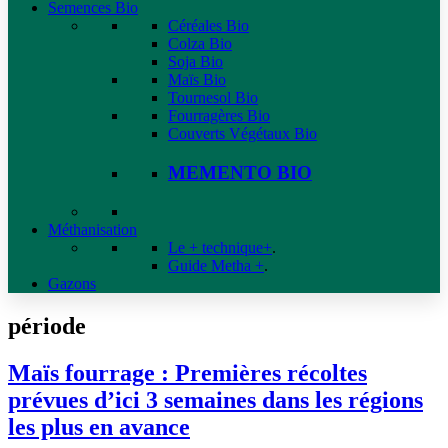
Semences Bio
Céréales Bio
Colza Bio
Soja Bio
Maïs Bio
Tournesol Bio
Fourragères Bio
Couverts Végétaux Bio
MEMENTO BIO
Méthanisation
Le + technique+
.
Guide Metha +
.
Gazons
période
Maïs fourrage : Premières récoltes
prévues d’ici 3 semaines dans les régions
les plus en avance