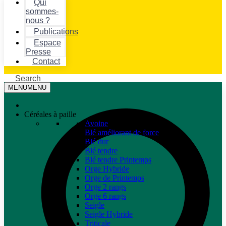
Qui
sommes-
nous ?
Publications
Espace
Presse
Contact
Search
MENU
MENU
Céréales à paille
Avoine
Blé améliorant de force
Blé dur
Blé tendre
Blé tendre Printemps
Orge Hybride
Orge de Printemps
Orge 2 rangs
Orge 6 rangs
Seigle
Seigle Hybride
Triticale