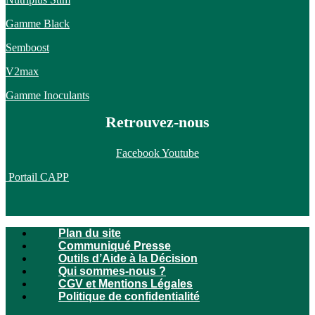
Gamme Black
Semboost
V2max
Gamme Inoculants
Retrouvez-nous
Facebook
Youtube
Portail CAPP
Plan du site
Communiqué Presse
Outils d’Aide à la Décision
Qui sommes-nous ?
CGV et Mentions Légales
Politique de confidentialité