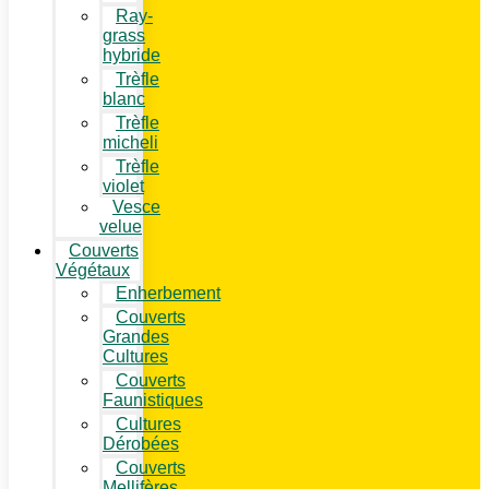
Ray-
grass
hybride
Trèfle
blanc
Trèfle
micheli
Trèfle
violet
Vesce
velue
Couverts
Végétaux
Enherbement
Couverts
Grandes
Cultures
Couverts
Faunistiques
Cultures
Dérobées
Couverts
Mellifères