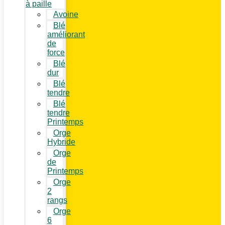
à paille
Avoine
Blé
améliorant
de
force
Blé
dur
Blé
tendre
Blé
tendre
Printemps
Orge
Hybride
Orge
de
Printemps
Orge
2
rangs
Orge
6