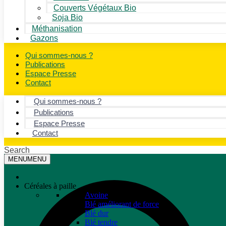
Couverts Végétaux Bio
Soja Bio
Méthanisation
Gazons
Qui sommes-nous ?
Publications
Espace Presse
Contact
Qui sommes-nous ?
Publications
Espace Presse
Contact
Search
MENU
MENU
Céréales à paille
Avoine
Blé améliorant de force
Blé dur
Blé tendre