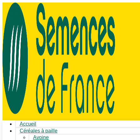
Accueil
Céréales à paille
Avoine