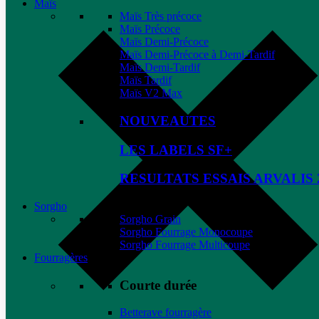
Maïs
Maïs Très précoce
Maïs Précoce
Maïs Demi-Précoce
Maïs Demi-Précoce à Demi-Tardif
Maïs Demi-Tardif
Maïs Tardif
Maïs V2 Max
NOUVEAUTES
LES LABELS SF+
RESULTATS ESSAIS ARVALIS 
Sorgho
Sorgho Grain
Sorgho Fourrage Monocoupe
Sorgho Fourrage Multicoupe
Fourragères
Courte durée
Betterave fourragère