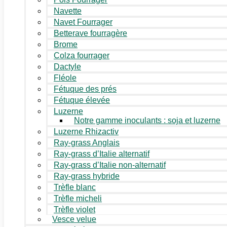
Navette
Navet Fourrager
Betterave fourragère
Brome
Colza fourrager
Dactyle
Fléole
Fétuque des prés
Fétuque élevée
Luzerne
Notre gamme inoculants : soja et luzerne
Luzerne Rhizactiv
Ray-grass Anglais
Ray-grass d’Italie alternatif
Ray-grass d’Italie non-alternatif
Ray-grass hybride
Trèfle blanc
Trèfle micheli
Trèfle violet
Vesce velue