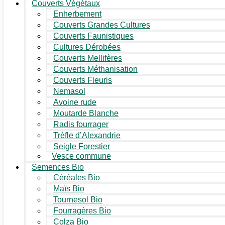
Couverts Végétaux
Enherbement
Couverts Grandes Cultures
Couverts Faunistiques
Cultures Dérobées
Couverts Mellifères
Couverts Méthanisation
Couverts Fleuris
Nemasol
Avoine rude
Moutarde Blanche
Radis fourrager
Trèfle d’Alexandrie
Seigle Forestier
Vesce commune
Semences Bio
Céréales Bio
Maïs Bio
Tournesol Bio
Fourragères Bio
Colza Bio