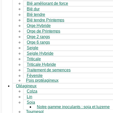
Blé améliorant de force
Blé dur
Blé tendre
Blé tendre Printemps
Orge Hybride
Orge de Printemps
Orge 2 rangs
Orge 6 rangs
Seigle
Seigle Hybride
Triticale
Triticale Hybride
Traitement de semences
Féverole
Pois protéagineux
Oléagineux
Colza
Lin
Soja
Notre gamme inoculants : soja et luzerne
Tournesol