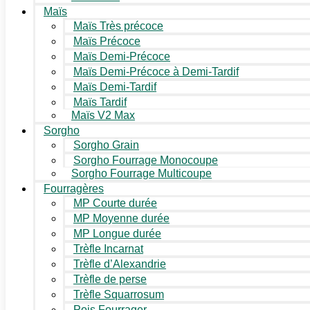
Maïs
Maïs Très précoce
Maïs Précoce
Maïs Demi-Précoce
Maïs Demi-Précoce à Demi-Tardif
Maïs Demi-Tardif
Maïs Tardif
Maïs V2 Max
Sorgho
Sorgho Grain
Sorgho Fourrage Monocoupe
Sorgho Fourrage Multicoupe
Fourragères
MP Courte durée
MP Moyenne durée
MP Longue durée
Trèfle Incarnat
Trèfle d’Alexandrie
Trèfle de perse
Trèfle Squarrosum
Pois Fourrager