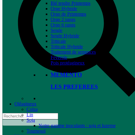
Blé tendre Printemps
Orge Hybride
Orge de Printemps
Orge 2 rangs
Orge 6 rangs
Seigle
Seigle Hybride
Triticale
Triticale Hybride
Traitement de semences
Féverole
Pois protéagineux
MEMENTO
LES PREFEREES
Oléagineux
Colza
Lin
Soja
Notre gamme inoculants : soja et luzerne
Tournesol