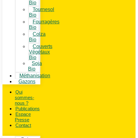
Bio
Tournesol
Bio
Fourragères
Bio
Colza
Bio
Couverts
Végétaux
Bio
Soja
Bio
Méthanisation
Gazons
Qui
sommes-
nous ?
Publications
Espace
Presse
Contact