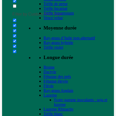
Trèfle de perse
Trèfle Incarnat
Trèfle Squarrosum
Filter by Custom Post Type
Vesce velue
Moyenne durée
Ray-grass d’Italie non-alternatif
Ray-grass hybride
Trèfle violet
Longue durée
Brome
Dactyle
Fétuque des prés
Fétuque élevée
Fléole
Ray-grass Anglais
Luzerne
Notre gamme inoculants : soja et
luzerne
Luzerne Rhizactiv
Trèfle blanc