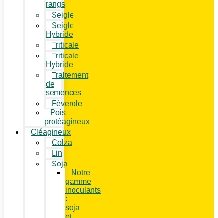
rangs
Seigle
Seigle
Hybride
Triticale
Triticale
Hybride
Traitement
de
semences
Féverole
Pois
protéagineux
Oléagineux
Colza
Lin
Soja
Notre
gamme
inoculants
:
soja
et