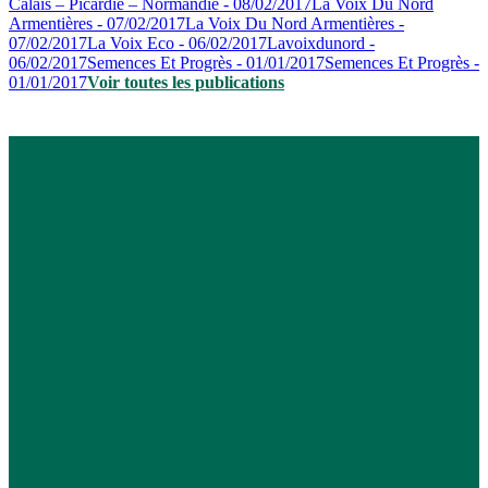
Calais – Picardie – Normandie - 08/02/2017
La Voix Du Nord
Armentières - 07/02/2017
La Voix Du Nord Armentières -
07/02/2017
La Voix Eco - 06/02/2017
Lavoixdunord -
06/02/2017
Semences Et Progrès - 01/01/2017
Semences Et Progrès -
01/01/2017
Voir toutes les publications