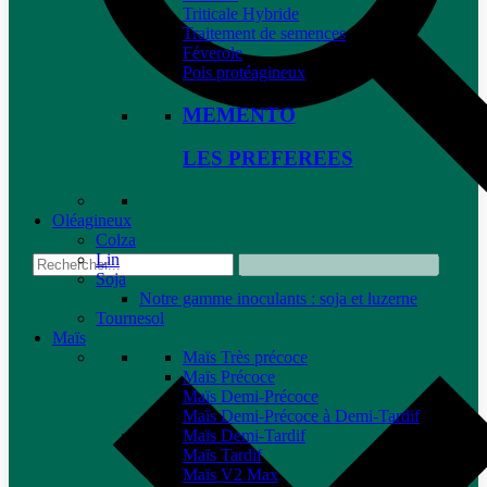
Triticale Hybride
Traitement de semences
Féverole
Pois protéagineux
MEMENTO
LES PREFEREES
Oléagineux
Colza
Lin
Soja
Notre gamme inoculants : soja et luzerne
Tournesol
Maïs
Maïs Très précoce
Maïs Précoce
Maïs Demi-Précoce
Maïs Demi-Précoce à Demi-Tardif
Maïs Demi-Tardif
Maïs Tardif
Maïs V2 Max