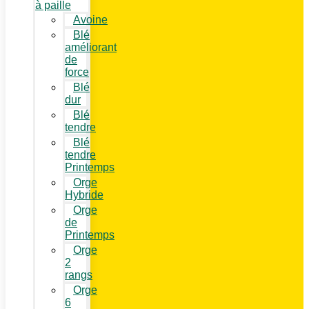
à paille
Avoine
Blé
améliorant
de
force
Blé
dur
Blé
tendre
Blé
tendre
Printemps
Orge
Hybride
Orge
de
Printemps
Orge
2
rangs
Orge
6