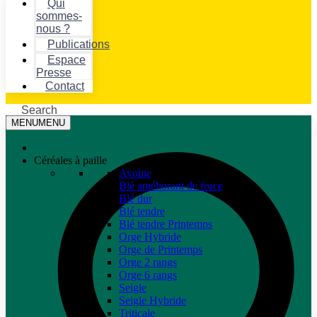
Qui
sommes-
nous ?
Publications
Espace
Presse
Contact
Search
MENU
MENU
Céréales à paille
Avoine
Blé améliorant de force
Blé dur
Blé tendre
Blé tendre Printemps
Orge Hybride
Orge de Printemps
Orge 2 rangs
Orge 6 rangs
Seigle
Seigle Hybride
Triticale