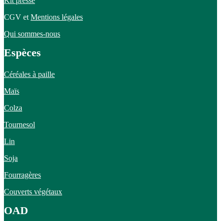
Kit presse
CGV et
Mentions légales
Qui sommes-nous
Espèces
Céréales à paille
Maïs
Colza
Tournesol
Lin
Soja
Fourragères
Couverts végétaux
OAD