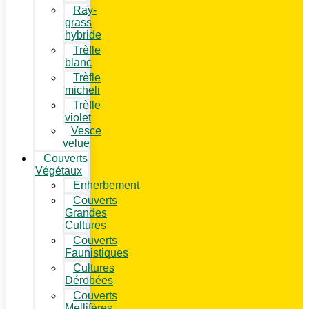
Ray-
grass
hybride
Trèfle
blanc
Trèfle
micheli
Trèfle
violet
Vesce
velue
Couverts
Végétaux
Enherbement
Couverts
Grandes
Cultures
Couverts
Faunistiques
Cultures
Dérobées
Couverts
Mellifères