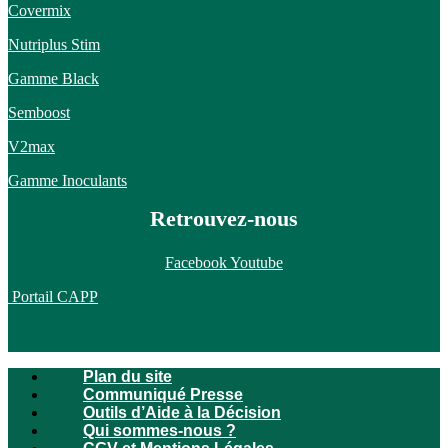
Covermix
Nutriplus Stim
Gamme Black
Semboost
V2max
Gamme Inoculants
Retrouvez-nous
Facebook
Youtube
Portail CAPP
Plan du site
Communiqué Presse
Outils d’Aide à la Décision
Qui sommes-nous ?