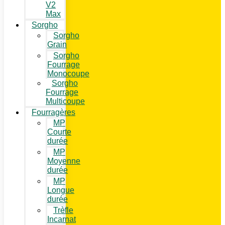
V2
Max
Sorgho
Sorgho
Grain
Sorgho
Fourrage
Monocoupe
Sorgho
Fourrage
Multicoupe
Fourragères
MP
Courte
durée
MP
Moyenne
durée
MP
Longue
durée
Trèfle
Incarnat