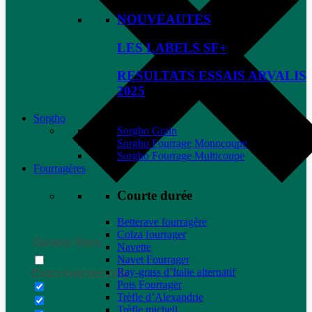
NOUVEAUTES
LES LABELS SF+
RESULTATS ESSAIS ARVALIS
2025
Sorgho
Sorgho Grain
Sorgho Fourrage Monocoupe
Sorgho Fourrage Multicoupe
Fourragères
Courte durée
Betterave fourragère
Colza fourrager
Generic filters
Navette
Navet Fourrager
Ray-grass d’Italie alternatif
Exact matches only
Pois Fourrager
Trèfle d’Alexandrie
Trèfle micheli