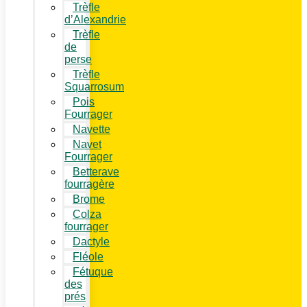
Trèfle
d’Alexandrie
Trèfle
de
perse
Trèfle
Squarrosum
Pois
Fourrager
Navette
Navet
Fourrager
Betterave
fourragère
Brome
Colza
fourrager
Dactyle
Fléole
Fétuque
des
prés