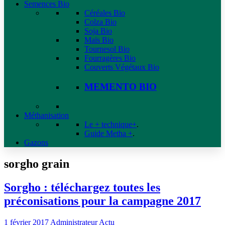
Semences Bio
Céréales Bio
Colza Bio
Soja Bio
Maïs Bio
Tournesol Bio
Fourragères Bio
Couverts Végétaux Bio
MEMENTO BIO
Méthanisation
Le + technique+
.
Guide Metha +
.
Gazons
sorgho grain
Sorgho : téléchargez toutes les
préconisations pour la campagne 2017
1 février 2017
Administrateur
Actu