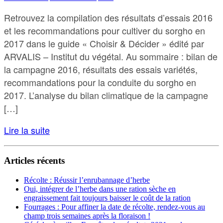
Retrouvez la compilation des résultats d’essais 2016
et les recommandations pour cultiver du sorgho en
2017 dans le guide « Choisir & Décider » édité par
ARVALIS – Institut du végétal. Au sommaire : bilan de
la campagne 2016, résultats des essais variétés,
recommandations pour la conduite du sorgho en
2017. L’analyse du bilan climatique de la campagne
[…]
Lire la suite
Articles récents
Récolte : Réussir l’enrubannage d’herbe
Oui, intégrer de l’herbe dans une ration sèche en
engraissement fait toujours baisser le coût de la ration
Fourrages : Pour affiner la date de récolte, rendez-vous au
champ trois semaines après la floraison !