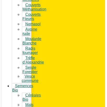
Couverts
Méthanisation
Couverts
Fleuris
Nemasol
Avoine
rude
Moutarde
Blanche
Radis
fourrager
Trèfle
d’Alexandrie
Seigle
Forestier
Vesce
commune
Semences
Bio
Céréales
Bio
Maïs