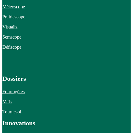
Météoscope
Prairiescope
Visualiz
Semscope
Défiscope
Dossiers
Fourragères
Maïs
Tournesol
Innovations