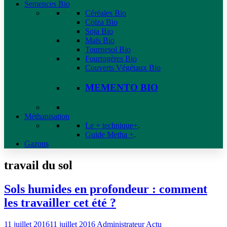
Semences Bio
Céréales Bio
Colza Bio
Soja Bio
Maïs Bio
Tournesol Bio
Fourragères Bio
Couverts Végétaux Bio
MEMENTO BIO
Méthanisation
Le + technique+
.
Guide Metha +
.
Gazons
travail du sol
Sols humides en profondeur : comment
les travailler cet été ?
11 juillet 2016
11 juillet 2016
Administrateur
Actu