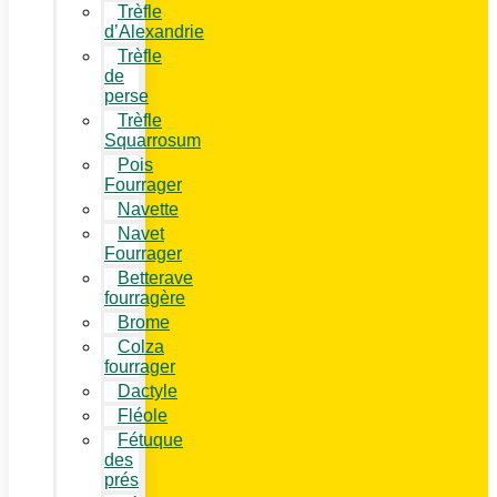
Trèfle
d’Alexandrie
Trèfle
de
perse
Trèfle
Squarrosum
Pois
Fourrager
Navette
Navet
Fourrager
Betterave
fourragère
Brome
Colza
fourrager
Dactyle
Fléole
Fétuque
des
prés