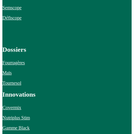
Semscope
Défiscope
Dossiers
Fourragères
Maïs
Tournesol
Innovations
Covermix
Nutriplus Stim
Gamme Black