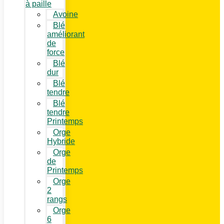
à paille
Avoine
Blé
améliorant
de
force
Blé
dur
Blé
tendre
Blé
tendre
Printemps
Orge
Hybride
Orge
de
Printemps
Orge
2
rangs
Orge
6