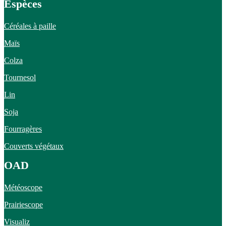
Espèces
Céréales à paille
Maïs
Colza
Tournesol
Lin
Soja
Fourragères
Couverts végétaux
OAD
Météoscope
Prairiescope
Visualiz