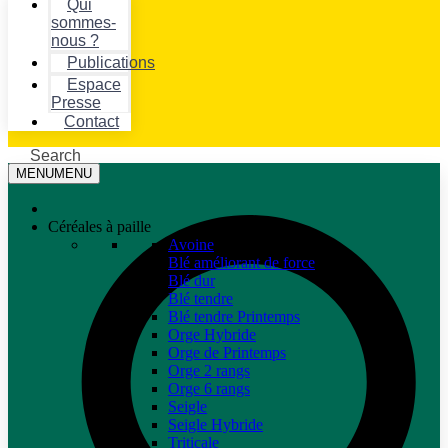
Qui
sommes-
nous ?
Publications
Espace
Presse
Contact
Search
MENU
MENU
Céréales à paille
Avoine
Blé améliorant de force
Blé dur
Blé tendre
Blé tendre Printemps
Orge Hybride
Orge de Printemps
Orge 2 rangs
Orge 6 rangs
Seigle
Seigle Hybride
Triticale