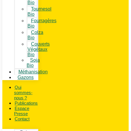
Bio
Tournesol
Bio
Fourragères
Bio
Colza
Bio
Couverts
Végétaux
Bio
Soja
Bio
Méthanisation
Gazons
Qui
sommes-
nous ?
Publications
Espace
Presse
Contact