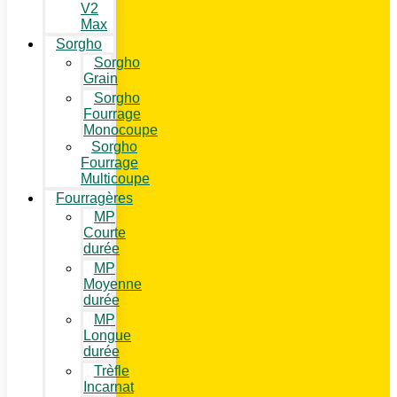
V2
Max
Sorgho
Sorgho
Grain
Sorgho
Fourrage
Monocoupe
Sorgho
Fourrage
Multicoupe
Fourragères
MP
Courte
durée
MP
Moyenne
durée
MP
Longue
durée
Trèfle
Incarnat