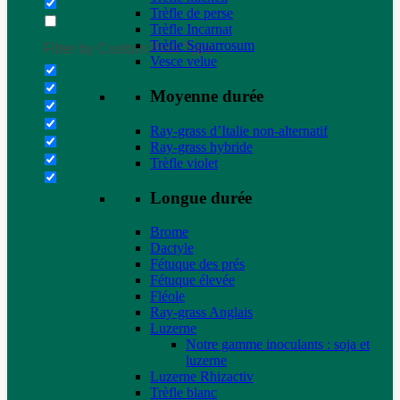
Trèfle de perse
Trèfle Incarnat
Trèfle Squarrosum
Filter by Custom Post Type
Vesce velue
Moyenne durée
Ray-grass d’Italie non-alternatif
Ray-grass hybride
Trèfle violet
Longue durée
Brome
Dactyle
Fétuque des prés
Fétuque élevée
Fléole
Ray-grass Anglais
Luzerne
Notre gamme inoculants : soja et
luzerne
Luzerne Rhizactiv
Trèfle blanc