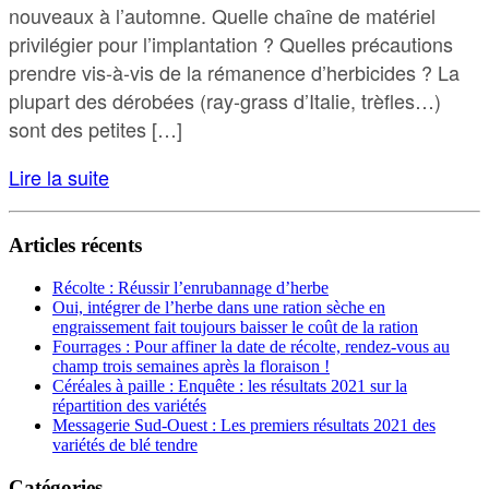
nouveaux à l’automne. Quelle chaîne de matériel
privilégier pour l’implantation ? Quelles précautions
prendre vis-à-vis de la rémanence d’herbicides ? La
plupart des dérobées (ray-grass d’Italie, trèfles…)
sont des petites […]
Lire la suite
Articles récents
Récolte : Réussir l’enrubannage d’herbe
Oui, intégrer de l’herbe dans une ration sèche en
engraissement fait toujours baisser le coût de la ration
Fourrages : Pour affiner la date de récolte, rendez-vous au
champ trois semaines après la floraison !
Céréales à paille : Enquête : les résultats 2021 sur la
répartition des variétés
Messagerie Sud-Ouest : Les premiers résultats 2021 des
variétés de blé tendre
Catégories