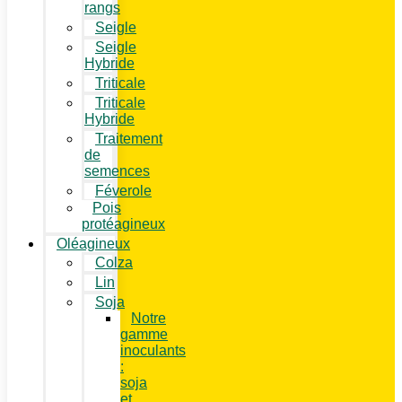
rangs
Seigle
Seigle
Hybride
Triticale
Triticale
Hybride
Traitement
de
semences
Féverole
Pois
protéagineux
Oléagineux
Colza
Lin
Soja
Notre
gamme
inoculants
:
soja
et