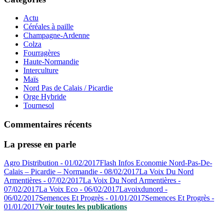
Actu
Céréales à paille
Champagne-Ardenne
Colza
Fourragères
Haute-Normandie
Interculture
Maïs
Nord Pas de Calais / Picardie
Orge Hybride
Tournesol
Commentaires récents
La presse en parle
Agro Distribution - 01/02/2017
Flash Infos Economie Nord-Pas-De-
Calais – Picardie – Normandie - 08/02/2017
La Voix Du Nord
Armentières - 07/02/2017
La Voix Du Nord Armentières -
07/02/2017
La Voix Eco - 06/02/2017
Lavoixdunord -
06/02/2017
Semences Et Progrès - 01/01/2017
Semences Et Progrès -
01/01/2017
Voir toutes les publications