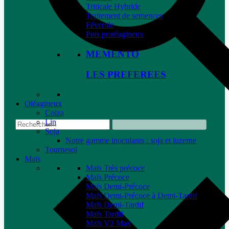
Triticale Hybride
Traitement de semences
Féverole
Pois protéagineux
MEMENTO
LES PREFEREES
Oléagineux
Colza
Lin
Soja
Notre gamme inoculants : soja et luzerne
Tournesol
Maïs
Maïs Très précoce
Maïs Précoce
Maïs Demi-Précoce
Maïs Demi-Précoce à Demi-Tardif
Maïs Demi-Tardif
Maïs Tardif
Maïs V2 Max