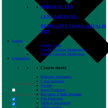
NOUVEAUTES
LES LABELS SF+
RESULTATS ESSAIS ARVALIS
2025
Sorgho
Sorgho Grain
Sorgho Fourrage Monocoupe
Sorgho Fourrage Multicoupe
Fourragères
Courte durée
Betterave fourragère
Colza fourrager
Generic filters
Navette
Navet Fourrager
Ray-grass d’Italie alternatif
Exact matches only
Pois Fourrager
Trèfle d’Alexandrie
Trèfle micheli