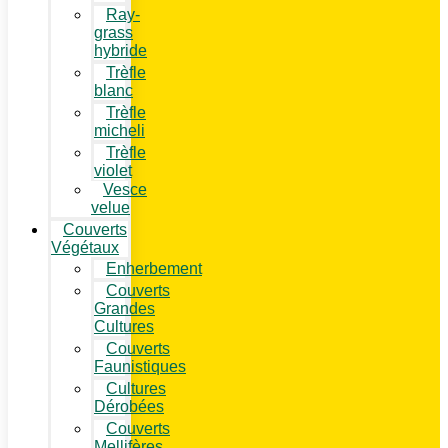
Ray-
grass
hybride
Trèfle
blanc
Trèfle
micheli
Trèfle
violet
Vesce
velue
Couverts
Végétaux
Enherbement
Couverts
Grandes
Cultures
Couverts
Faunistiques
Cultures
Dérobées
Couverts
Mellifères