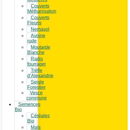
Couverts
Méthanisation
Couverts
Fleuris
Nemasol
Avoine
rude
Moutarde
Blanche
Radis
fourrager
Trèfle
d’Alexandrie
Seigle
Forestier
Vesce
commune
Semences
Bio
Céréales
Bio
Maïs