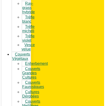
Ray-
grass
hybride
Trèfle
blanc
Trèfle
micheli
Trèfle
violet
Vesce
velue
Couverts
Végétaux
Enherbement
Couverts
Grandes
Cultures
Couverts
Faunistiques
Cultures
Dérobées
Couverts
Mellifères