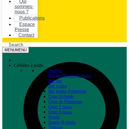
Qui
sommes-
nous ?
Publications
Espace
Presse
Contact
Search
MENU
MENU
Céréales à paille
Avoine
Blé améliorant de force
Blé dur
Blé tendre
Blé tendre Printemps
Orge Hybride
Orge de Printemps
Orge 2 rangs
Orge 6 rangs
Seigle
Seigle Hybride
Triticale