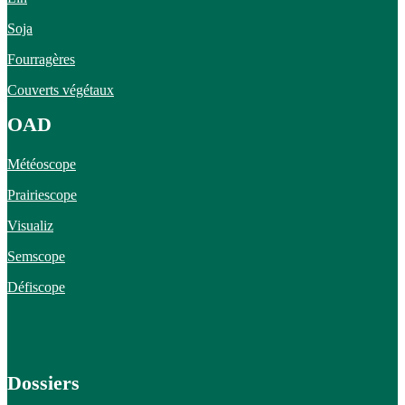
Soja
Fourragères
Couverts végétaux
OAD
Météoscope
Prairiescope
Visualiz
Semscope
Défiscope
Dossiers