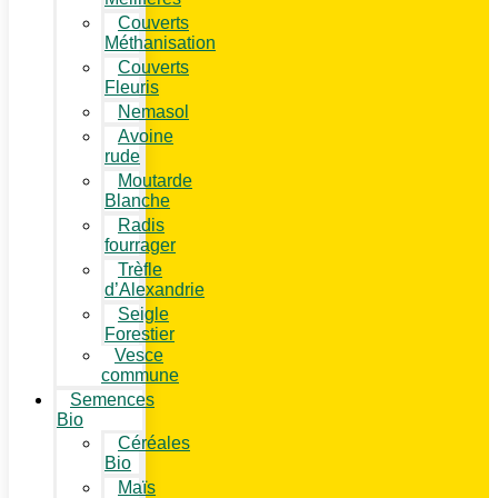
Couverts
Méthanisation
Couverts
Fleuris
Nemasol
Avoine
rude
Moutarde
Blanche
Radis
fourrager
Trèfle
d’Alexandrie
Seigle
Forestier
Vesce
commune
Semences
Bio
Céréales
Bio
Maïs