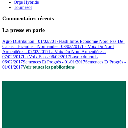
Orge Hybride
Tournesol
Commentaires récents
La presse en parle
Agro Distribution - 01/02/2017
Flash Infos Economie Nord-Pas-De-
Calais – Picardie – Normandie - 08/02/2017
La Voix Du Nord
Armentières - 07/02/2017
La Voix Du Nord Armentières -
07/02/2017
La Voix Eco - 06/02/2017
Lavoixdunord -
06/02/2017
Semences Et Progrès - 01/01/2017
Semences Et Progrès -
01/01/2017
Voir toutes les publications