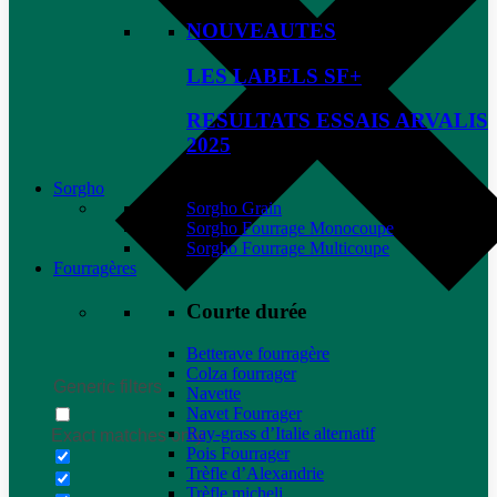
NOUVEAUTES
LES LABELS SF+
RESULTATS ESSAIS ARVALIS
2025
Sorgho
Sorgho Grain
Sorgho Fourrage Monocoupe
Sorgho Fourrage Multicoupe
Fourragères
Courte durée
Betterave fourragère
Colza fourrager
Generic filters
Navette
Navet Fourrager
Ray-grass d’Italie alternatif
Exact matches only
Pois Fourrager
Trèfle d’Alexandrie
Trèfle micheli