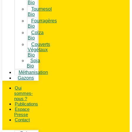
Bio
Tournesol
Bio
Fourragères
Bio
Colza
Bio
Couverts
Végétaux
Bio
Soja
Bio
Méthanisation
Gazons
Qui
sommes-
nous ?
Publications
Espace
Presse
Contact