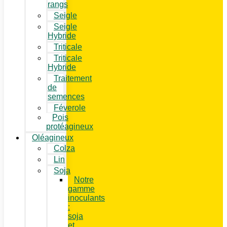
rangs
Seigle
Seigle
Hybride
Triticale
Triticale
Hybride
Traitement
de
semences
Féverole
Pois
protéagineux
Oléagineux
Colza
Lin
Soja
Notre
gamme
inoculants
:
soja
et