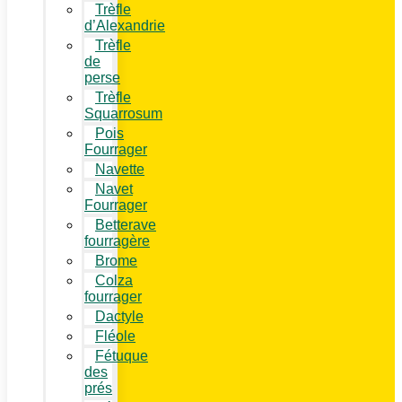
Trèfle
d’Alexandrie
Trèfle
de
perse
Trèfle
Squarrosum
Pois
Fourrager
Navette
Navet
Fourrager
Betterave
fourragère
Brome
Colza
fourrager
Dactyle
Fléole
Fétuque
des
prés