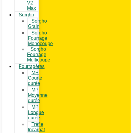
V2
Max
Sorgho
Sorgho
Grain
Sorgho
Fourrage
Monocoupe
Sorgho
Fourrage
Multicoupe
Fourragères
MP
Courte
durée
MP
Moyenne
durée
MP
Longue
durée
Trèfle
Incarnat