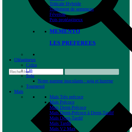
Triticale Hybride
Traitement de semences
Féverole
Pois protéagineux
MEMENTO
LES PREFEREES
Oléagineux
Colza
Lin
Soja
Notre gamme inoculants : soja et luzerne
Tournesol
Maïs
Maïs Très précoce
Maïs Précoce
Maïs Demi-Précoce
Maïs Demi-Précoce à Demi-Tardif
Maïs Demi-Tardif
Maïs Tardif
Maïs V2 Max