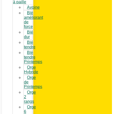
à paille
Avoine
Blé
améliorant
de
force
Blé
dur
Blé
tendre
Blé
tendre
Printemps
Orge
Hybride
Orge
de
Printemps
Orge
2
rangs
Orge
6