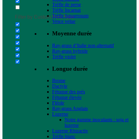
Trèfle de perse
Trèfle Incarnat
Trèfle Squarrosum
Filter by Custom Post Type
Vesce velue
Moyenne durée
Ray-grass d’Italie non-alternatif
Ray-grass hybride
Trèfle violet
Longue durée
Brome
Dactyle
Fétuque des prés
Fétuque élevée
Fléole
Ray-grass Anglais
Luzerne
Notre gamme inoculants : soja et
luzerne
Luzerne Rhizactiv
Trèfle blanc