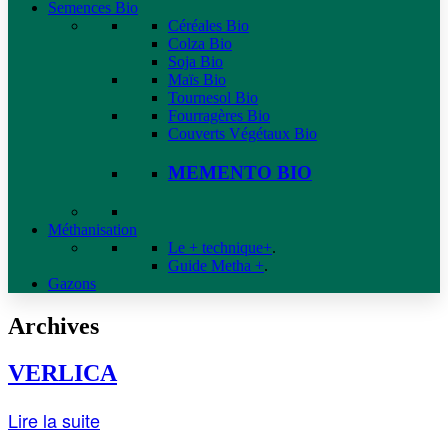
Semences Bio
Céréales Bio
Colza Bio
Soja Bio
Maïs Bio
Tournesol Bio
Fourragères Bio
Couverts Végétaux Bio
MEMENTO BIO
Méthanisation
Le + technique+
.
Guide Metha +
.
Gazons
Archives
VERLICA
Lire la suite