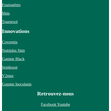
Fourragères
Maïs
Tournesol
Innovations
Covermix
Nutriplus Stim
Gamme Black
Semboost
V2max
Gamme Inoculants
Retrouvez-nous
Facebook
Youtube