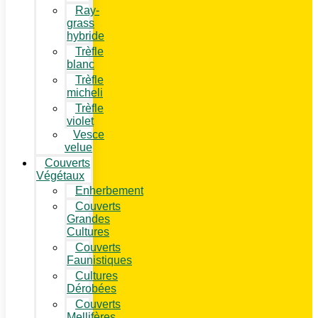
Ray-
grass
hybride
Trèfle
blanc
Trèfle
micheli
Trèfle
violet
Vesce
velue
Couverts
Végétaux
Enherbement
Couverts
Grandes
Cultures
Couverts
Faunistiques
Cultures
Dérobées
Couverts
Mellifères