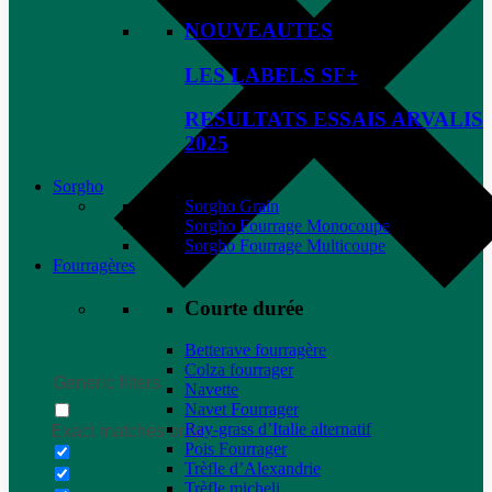
NOUVEAUTES
LES LABELS SF+
RESULTATS ESSAIS ARVALIS
2025
Sorgho
Sorgho Grain
Sorgho Fourrage Monocoupe
Sorgho Fourrage Multicoupe
Fourragères
Courte durée
Betterave fourragère
Colza fourrager
Generic filters
Navette
Navet Fourrager
Ray-grass d’Italie alternatif
Exact matches only
Pois Fourrager
Trèfle d’Alexandrie
Trèfle micheli