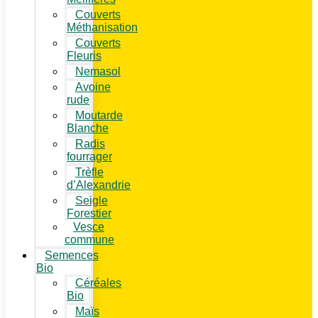
Couverts
Méthanisation
Couverts
Fleuris
Nemasol
Avoine
rude
Moutarde
Blanche
Radis
fourrager
Trèfle
d’Alexandrie
Seigle
Forestier
Vesce
commune
Semences
Bio
Céréales
Bio
Maïs