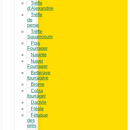
Trèfle
d’Alexandrie
Trèfle
de
perse
Trèfle
Squarrosum
Pois
Fourrager
Navette
Navet
Fourrager
Betterave
fourragère
Brome
Colza
fourrager
Dactyle
Fléole
Fétuque
des
prés