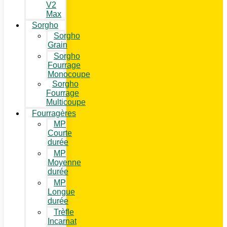
V2
Max
Sorgho
Sorgho
Grain
Sorgho
Fourrage
Monocoupe
Sorgho
Fourrage
Multicoupe
Fourragères
MP
Courte
durée
MP
Moyenne
durée
MP
Longue
durée
Trèfle
Incarnat