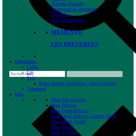
Triticale Hybride
Traitement de semences
Féverole
Pois protéagineux
MEMENTO
LES PREFEREES
Oléagineux
Colza
Lin
Soja
Notre gamme inoculants : soja et luzerne
Tournesol
Maïs
Maïs Très précoce
Maïs Précoce
Maïs Demi-Précoce
Maïs Demi-Précoce à Demi-Tardif
Maïs Demi-Tardif
Maïs Tardif
Maïs V2 Max