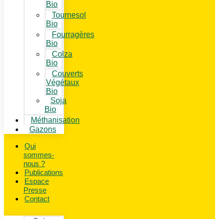
Bio
Tournesol
Bio
Fourragères
Bio
Colza
Bio
Couverts
Végétaux
Bio
Soja
Bio
Méthanisation
Gazons
Qui
sommes-
nous ?
Publications
Espace
Presse
Contact