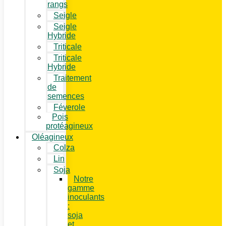
rangs
Seigle
Seigle
Hybride
Triticale
Triticale
Hybride
Traitement
de
semences
Féverole
Pois
protéagineux
Oléagineux
Colza
Lin
Soja
Notre
gamme
inoculants
:
soja
et