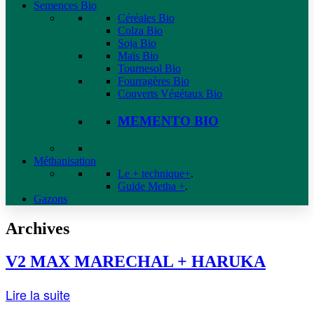
Semences Bio
Céréales Bio
Colza Bio
Soja Bio
Maïs Bio
Tournesol Bio
Fourragères Bio
Couverts Végétaux Bio
MEMENTO BIO
Méthanisation
Le + technique+
.
Guide Metha +
.
Gazons
Archives
V2 MAX MARECHAL + HARUKA
Lire la suite