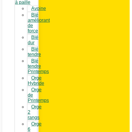
à paille
Avoine
Blé
améliorant
de
force
Blé
dur
Blé
tendre
Blé
tendre
Printemps
Orge
Hybride
Orge
de
Printemps
Orge
2
rangs
Orge
6