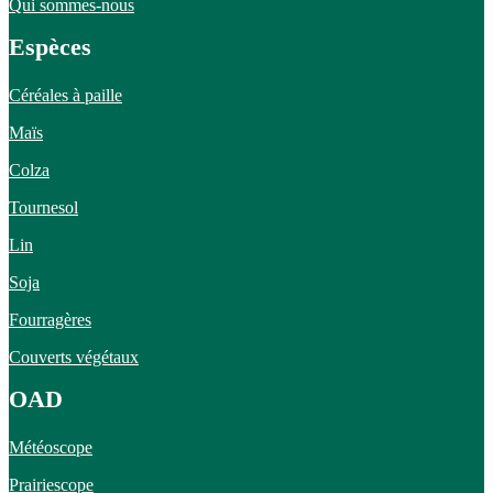
Qui sommes-nous
Espèces
Céréales à paille
Maïs
Colza
Tournesol
Lin
Soja
Fourragères
Couverts végétaux
OAD
Météoscope
Prairiescope