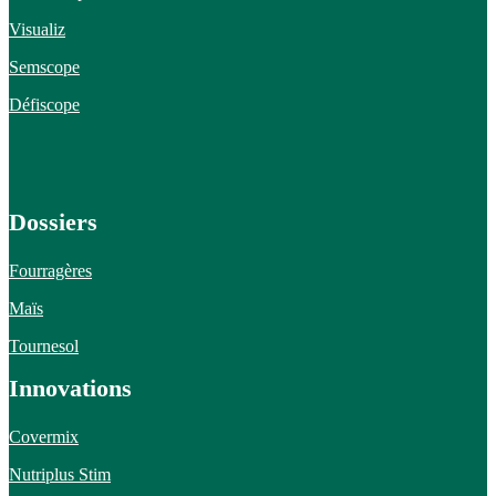
Visualiz
Semscope
Défiscope
Dossiers
Fourragères
Maïs
Tournesol
Innovations
Covermix
Nutriplus Stim