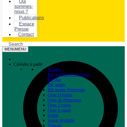
Qui
sommes-
nous ?
Publications
Espace
Presse
Contact
Search
MENU
MENU
Céréales à paille
Avoine
Blé améliorant de force
Blé dur
Blé tendre
Blé tendre Printemps
Orge Hybride
Orge de Printemps
Orge 2 rangs
Orge 6 rangs
Seigle
Seigle Hybride
Triticale