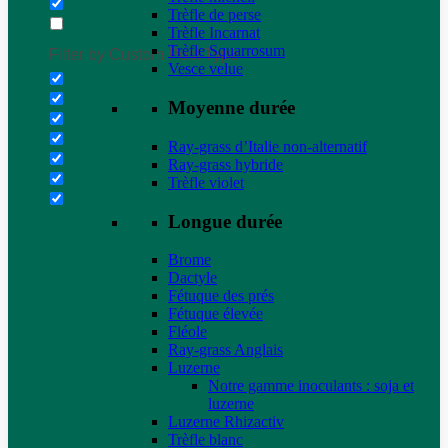
Trèfle de perse
Trèfle Incarnat
Trèfle Squarrosum
Filter by Custom Post Type
Vesce velue
Moyenne durée
Ray-grass d’Italie non-alternatif
Ray-grass hybride
Trèfle violet
Longue durée
Brome
Dactyle
Fétuque des prés
Fétuque élevée
Fléole
Ray-grass Anglais
Luzerne
Notre gamme inoculants : soja et
luzerne
Luzerne Rhizactiv
Trèfle blanc