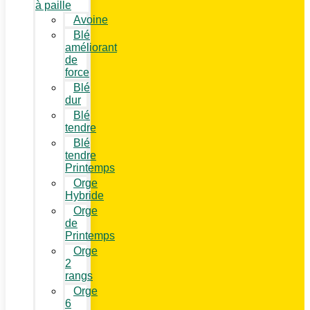
à paille
Avoine
Blé
améliorant
de
force
Blé
dur
Blé
tendre
Blé
tendre
Printemps
Orge
Hybride
Orge
de
Printemps
Orge
2
rangs
Orge
6