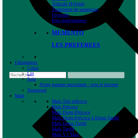
Triticale Hybride
Traitement de semences
Féverole
Pois protéagineux
MEMENTO
LES PREFEREES
Oléagineux
Colza
Lin
Soja
Notre gamme inoculants : soja et luzerne
Tournesol
Maïs
Maïs Très précoce
Maïs Précoce
Maïs Demi-Précoce
Maïs Demi-Précoce à Demi-Tardif
Maïs Demi-Tardif
Maïs Tardif
Maïs V2 Max