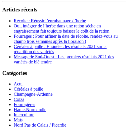
Articles récents
Récolte : Réussir l’enrubannage d’herbe
Oui, intégrer de l’herbe dans une ration sèche en
engraissement fait toujours baisser le coût de la ration
Fourrages : Pour affiner la date de récolte, rendez-vous au
champ trois semaines après la floraison !
Céréales à paille : Enquête : les résultats 2021 sur la
répartition des variétés
Messagerie Sud-Ouest : Les premiers résultats 2021 des
variétés de blé tendre
Catégories
Actu
Céréales à paille
Champagne-Ardenne
Colza
Fourragères
Haute-Normandie
Interculture
Maïs
Nord Pas de Calais / Picardie