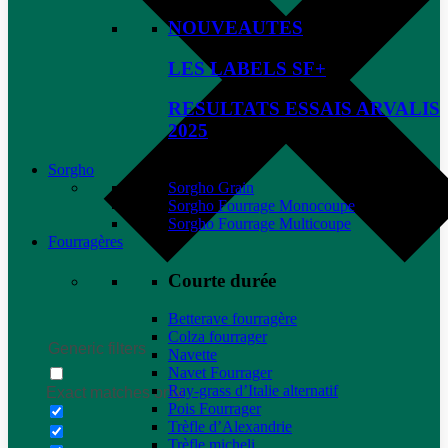
NOUVEAUTES
LES LABELS SF+
RESULTATS ESSAIS ARVALIS
2025
Sorgho
Sorgho Grain
Sorgho Fourrage Monocoupe
Sorgho Fourrage Multicoupe
Fourragères
Courte durée
Betterave fourragère
Colza fourrager
Generic filters
Navette
Navet Fourrager
Ray-grass d’Italie alternatif
Exact matches only
Pois Fourrager
Trèfle d’Alexandrie
Trèfle micheli