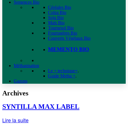
Semences Bio
Céréales Bio
Colza Bio
Soja Bio
Maïs Bio
Tournesol Bio
Fourragères Bio
Couverts Végétaux Bio
MEMENTO BIO
Méthanisation
Le + technique+
.
Guide Metha +
.
Gazons
Archives
SYNTILLA MAX LABEL
Lire la suite