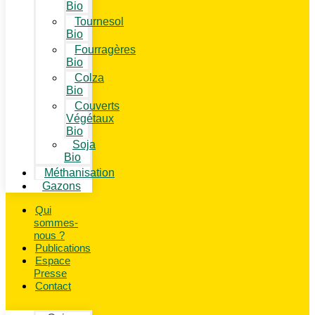
Bio
Tournesol
Bio
Fourragères
Bio
Colza
Bio
Couverts
Végétaux
Bio
Soja
Bio
Méthanisation
Gazons
Qui
sommes-
nous ?
Publications
Espace
Presse
Contact