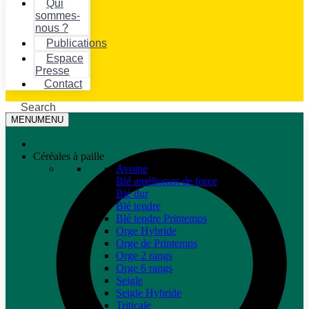
Qui
sommes-
nous ?
Publications
Espace
Presse
Contact
Search
MENU
MENU
Céréales à paille
Avoine
Blé améliorant de force
Blé dur
Blé tendre
Blé tendre Printemps
Orge Hybride
Orge de Printemps
Orge 2 rangs
Orge 6 rangs
Seigle
Seigle Hybride
Triticale