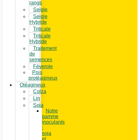
rangs
Seigle
Seigle
Hybride
Triticale
Triticale
Hybride
Traitement
de
semences
Féverole
Pois
protéagineux
Oléagineux
Colza
Lin
Soja
Notre
gamme
inoculants
:
soja
et