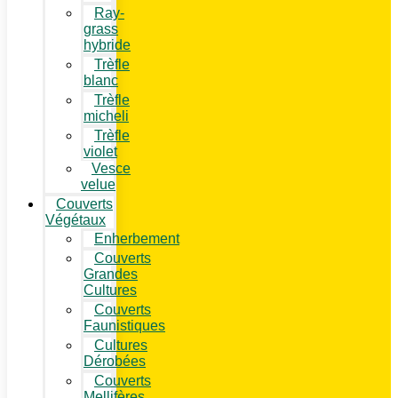
Ray-
grass
hybride
Trèfle
blanc
Trèfle
micheli
Trèfle
violet
Vesce
velue
Couverts
Végétaux
Enherbement
Couverts
Grandes
Cultures
Couverts
Faunistiques
Cultures
Dérobées
Couverts
Mellifères