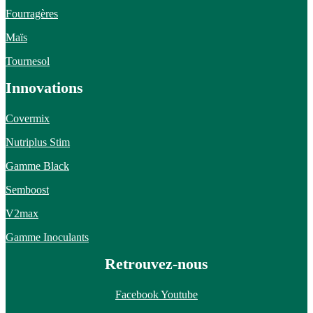
Fourragères
Maïs
Tournesol
Innovations
Covermix
Nutriplus Stim
Gamme Black
Semboost
V2max
Gamme Inoculants
Retrouvez-nous
Facebook
Youtube