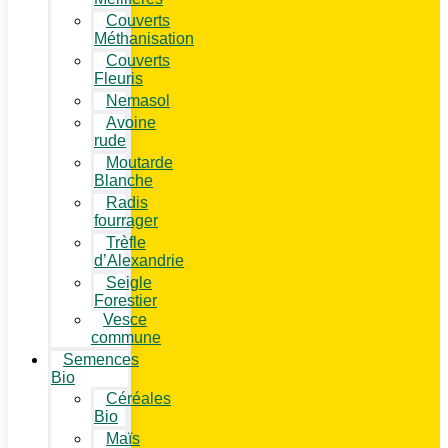
Couverts
Méthanisation
Couverts
Fleuris
Nemasol
Avoine
rude
Moutarde
Blanche
Radis
fourrager
Trèfle
d’Alexandrie
Seigle
Forestier
Vesce
commune
Semences
Bio
Céréales
Bio
Maïs