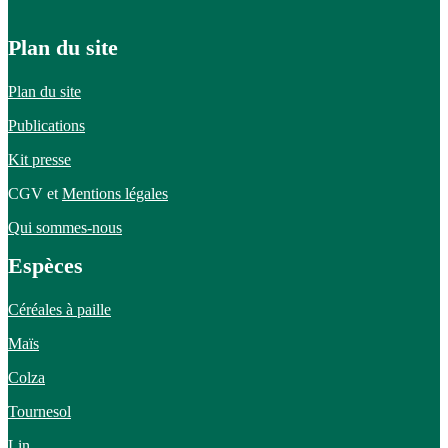
Plan du site
Plan du site
Publications
Kit presse
CGV et
Mentions légales
Qui sommes-nous
Espèces
Céréales à paille
Maïs
Colza
Tournesol
Lin