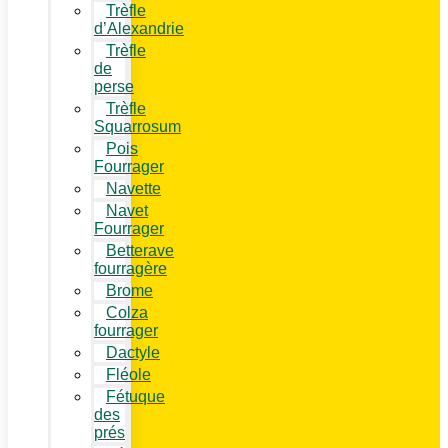
Trèfle
d’Alexandrie
Trèfle
de
perse
Trèfle
Squarrosum
Pois
Fourrager
Navette
Navet
Fourrager
Betterave
fourragère
Brome
Colza
fourrager
Dactyle
Fléole
Fétuque
des
prés