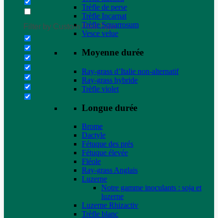
Trèfle de perse
Trèfle Incarnat
Trèfle Squarrosum
Filter by Custom Post Type
Vesce velue
Moyenne durée
Ray-grass d’Italie non-alternatif
Ray-grass hybride
Trèfle violet
Longue durée
Brome
Dactyle
Fétuque des prés
Fétuque élevée
Fléole
Ray-grass Anglais
Luzerne
Notre gamme inoculants : soja et
luzerne
Luzerne Rhizactiv
Trèfle blanc