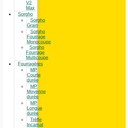
V2
Max
Sorgho
Sorgho
Grain
Sorgho
Fourrage
Monocoupe
Sorgho
Fourrage
Multicoupe
Fourragères
MP
Courte
durée
MP
Moyenne
durée
MP
Longue
durée
Trèfle
Incarnat