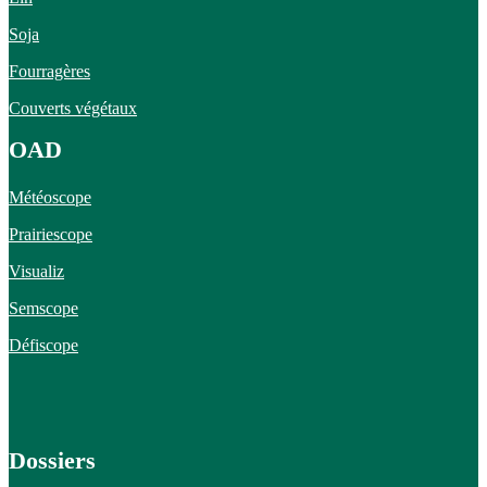
Soja
Fourragères
Couverts végétaux
OAD
Météoscope
Prairiescope
Visualiz
Semscope
Défiscope
Dossiers