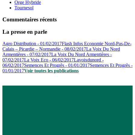
Orge Hybride
Tournesol
Commentaires récents
La presse en parle
Agro Distribution - 01/02/2017
Flash Infos Economie Nord-Pas-De-
Calais – Picardie – Normandie - 08/02/2017
La Voix Du Nord
Armentières - 07/02/2017
La Voix Du Nord Armentières -
07/02/2017
La Voix Eco - 06/02/2017
Lavoixdunord -
06/02/2017
Semences Et Progrès - 01/01/2017
Semences Et Progrès -
01/01/2017
Voir toutes les publications