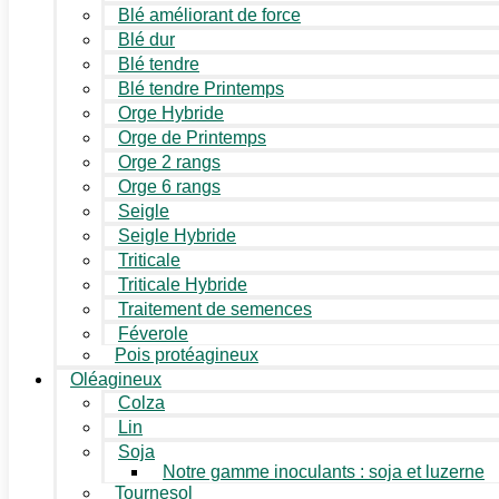
Blé améliorant de force
Blé dur
Blé tendre
Blé tendre Printemps
Orge Hybride
Orge de Printemps
Orge 2 rangs
Orge 6 rangs
Seigle
Seigle Hybride
Triticale
Triticale Hybride
Traitement de semences
Féverole
Pois protéagineux
Oléagineux
Colza
Lin
Soja
Notre gamme inoculants : soja et luzerne
Tournesol