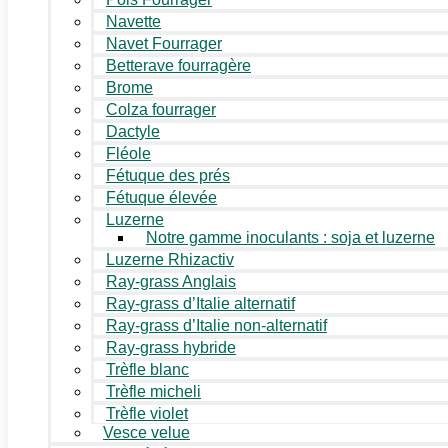
Navette
Navet Fourrager
Betterave fourragère
Brome
Colza fourrager
Dactyle
Fléole
Fétuque des prés
Fétuque élevée
Luzerne
Notre gamme inoculants : soja et luzerne
Luzerne Rhizactiv
Ray-grass Anglais
Ray-grass d’Italie alternatif
Ray-grass d’Italie non-alternatif
Ray-grass hybride
Trèfle blanc
Trèfle micheli
Trèfle violet
Vesce velue