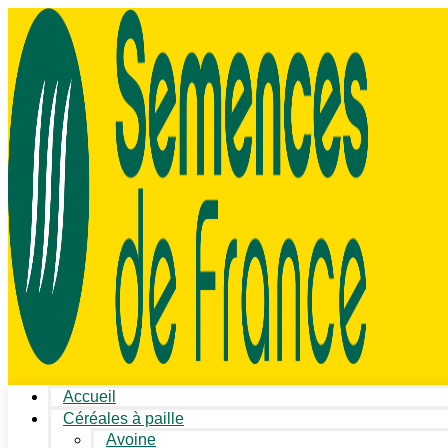
Accueil
Céréales à paille
Avoine