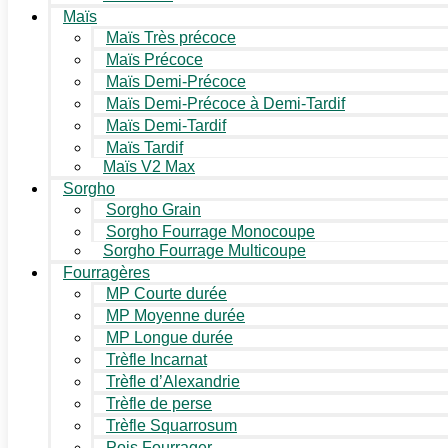
Maïs
Maïs Très précoce
Maïs Précoce
Maïs Demi-Précoce
Maïs Demi-Précoce à Demi-Tardif
Maïs Demi-Tardif
Maïs Tardif
Maïs V2 Max
Sorgho
Sorgho Grain
Sorgho Fourrage Monocoupe
Sorgho Fourrage Multicoupe
Fourragères
MP Courte durée
MP Moyenne durée
MP Longue durée
Trèfle Incarnat
Trèfle d’Alexandrie
Trèfle de perse
Trèfle Squarrosum
Pois Fourrager