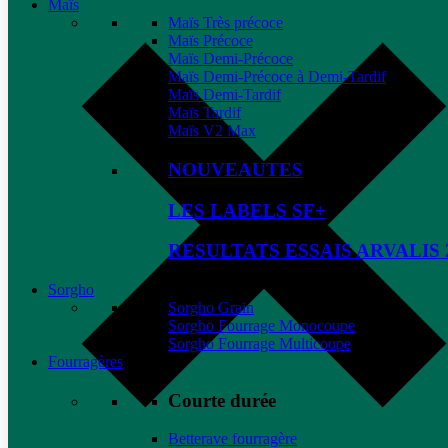
Maïs
Maïs Très précoce
Maïs Précoce
Maïs Demi-Précoce
Maïs Demi-Précoce à Demi-Tardif
Maïs Demi-Tardif
Maïs Tardif
Maïs V2 Max
NOUVEAUTES
LES LABELS SF+
RESULTATS ESSAIS ARVALIS 
Sorgho
Sorgho Grain
Sorgho Fourrage Monocoupe
Sorgho Fourrage Multicoupe
Fourragères
Courte durée
Betterave fourragère