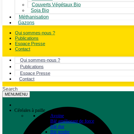
Couverts Végétaux Bio
Soja Bio
Méthanisation
Gazons
Qui sommes-nous ?
Publications
Espace Presse
Contact
Qui sommes-nous ?
Publications
Espace Presse
Contact
Search
MENU
MENU
Céréales à paille
Avoine
Blé améliorant de force
Blé dur
Blé tendre