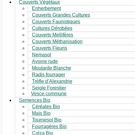
Couverts Végétaux
Enherbement
Couverts Grandes Cultures
Couverts Faunistiques
Cultures Dérobées
Couverts Mellifères
Couverts Méthanisation
Couverts Fleuris
Nemasol
Avoine rude
Moutarde Blanche
Radis fourrager
Trèfle d’Alexandrie
Seigle Forestier
Vesce commune
Semences Bio
Céréales Bio
Maïs Bio
Tournesol Bio
Fourragères Bio
Colza Bio