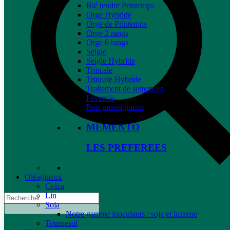
Blé tendre Printemps
Orge Hybride
Orge de Printemps
Orge 2 rangs
Orge 6 rangs
Seigle
Seigle Hybride
Triticale
Triticale Hybride
Traitement de semences
Féverole
Pois protéagineux
MEMENTO
LES PREFEREES
Oléagineux
Colza
Lin
Soja
Notre gamme inoculants : soja et luzerne
Tournesol