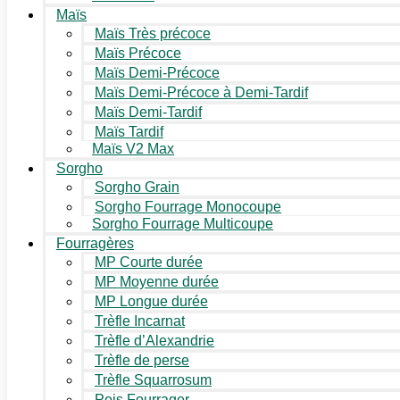
Maïs
Maïs Très précoce
Maïs Précoce
Maïs Demi-Précoce
Maïs Demi-Précoce à Demi-Tardif
Maïs Demi-Tardif
Maïs Tardif
Maïs V2 Max
Sorgho
Sorgho Grain
Sorgho Fourrage Monocoupe
Sorgho Fourrage Multicoupe
Fourragères
MP Courte durée
MP Moyenne durée
MP Longue durée
Trèfle Incarnat
Trèfle d’Alexandrie
Trèfle de perse
Trèfle Squarrosum
Pois Fourrager