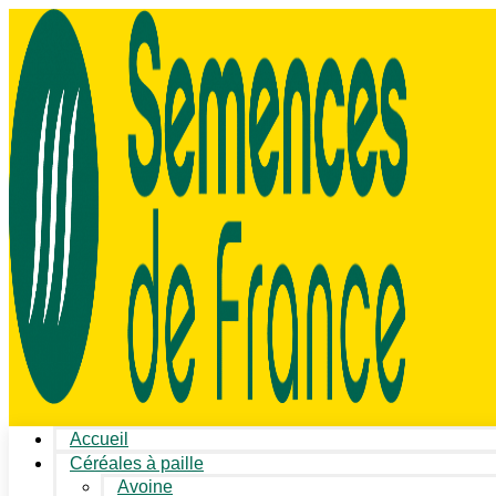
Accueil
Céréales à paille
Avoine