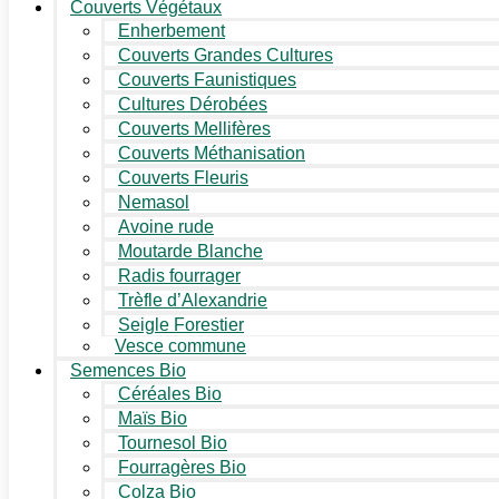
Couverts Végétaux
Enherbement
Couverts Grandes Cultures
Couverts Faunistiques
Cultures Dérobées
Couverts Mellifères
Couverts Méthanisation
Couverts Fleuris
Nemasol
Avoine rude
Moutarde Blanche
Radis fourrager
Trèfle d’Alexandrie
Seigle Forestier
Vesce commune
Semences Bio
Céréales Bio
Maïs Bio
Tournesol Bio
Fourragères Bio
Colza Bio