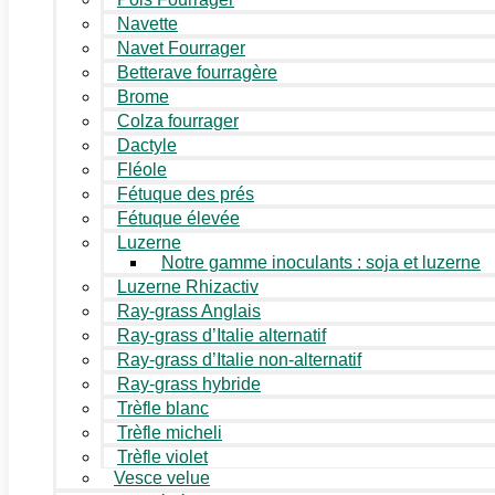
Navette
Navet Fourrager
Betterave fourragère
Brome
Colza fourrager
Dactyle
Fléole
Fétuque des prés
Fétuque élevée
Luzerne
Notre gamme inoculants : soja et luzerne
Luzerne Rhizactiv
Ray-grass Anglais
Ray-grass d’Italie alternatif
Ray-grass d’Italie non-alternatif
Ray-grass hybride
Trèfle blanc
Trèfle micheli
Trèfle violet
Vesce velue