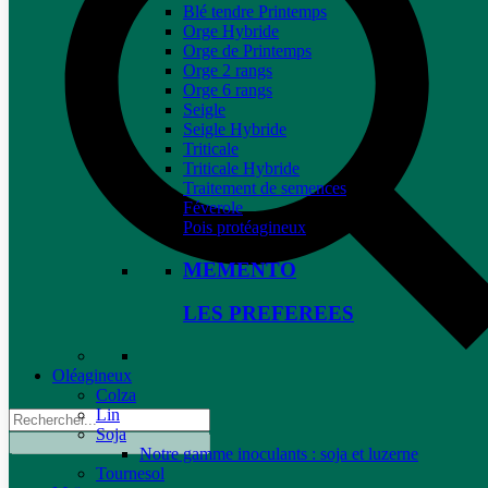
Blé tendre Printemps
Orge Hybride
Orge de Printemps
Orge 2 rangs
Orge 6 rangs
Seigle
Seigle Hybride
Triticale
Triticale Hybride
Traitement de semences
Féverole
Pois protéagineux
MEMENTO
LES PREFEREES
Oléagineux
Colza
Lin
Soja
Notre gamme inoculants : soja et luzerne
Tournesol