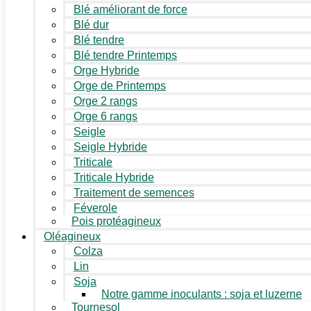
Blé améliorant de force
Blé dur
Blé tendre
Blé tendre Printemps
Orge Hybride
Orge de Printemps
Orge 2 rangs
Orge 6 rangs
Seigle
Seigle Hybride
Triticale
Triticale Hybride
Traitement de semences
Féverole
Pois protéagineux
Oléagineux
Colza
Lin
Soja
Notre gamme inoculants : soja et luzerne
Tournesol