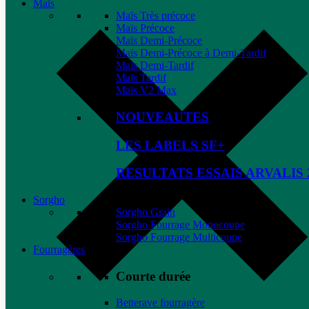
Maïs
Maïs Très précoce
Maïs Précoce
Maïs Demi-Précoce
Maïs Demi-Précoce à Demi-Tardif
Maïs Demi-Tardif
Maïs Tardif
Maïs V2 Max
NOUVEAUTES
LES LABELS SF+
RESULTATS ESSAIS ARVALIS 
Sorgho
Sorgho Grain
Sorgho Fourrage Monocoupe
Sorgho Fourrage Multicoupe
Fourragères
Courte durée
Betterave fourragère