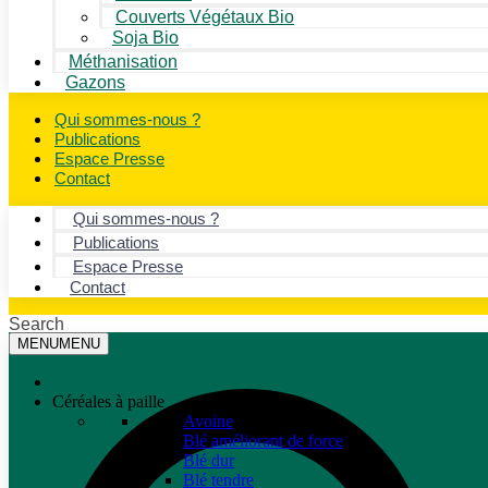
Couverts Végétaux Bio
Soja Bio
Méthanisation
Gazons
Qui sommes-nous ?
Publications
Espace Presse
Contact
Qui sommes-nous ?
Publications
Espace Presse
Contact
Search
MENU
MENU
Céréales à paille
Avoine
Blé améliorant de force
Blé dur
Blé tendre