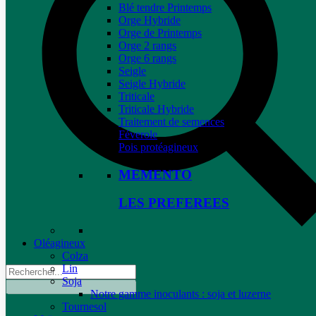
Blé tendre Printemps
Orge Hybride
Orge de Printemps
Orge 2 rangs
Orge 6 rangs
Seigle
Seigle Hybride
Triticale
Triticale Hybride
Traitement de semences
Féverole
Pois protéagineux
MEMENTO
LES PREFEREES
Oléagineux
Colza
Lin
Soja
Notre gamme inoculants : soja et luzerne
Tournesol