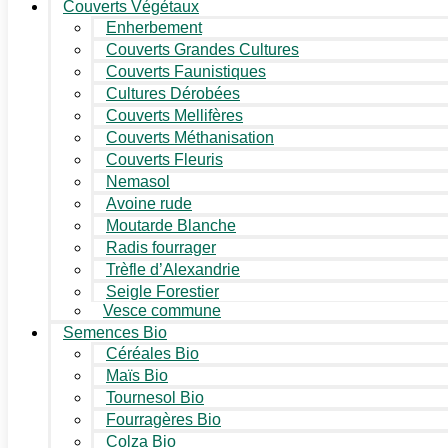
Couverts Végétaux
Enherbement
Couverts Grandes Cultures
Couverts Faunistiques
Cultures Dérobées
Couverts Mellifères
Couverts Méthanisation
Couverts Fleuris
Nemasol
Avoine rude
Moutarde Blanche
Radis fourrager
Trèfle d’Alexandrie
Seigle Forestier
Vesce commune
Semences Bio
Céréales Bio
Maïs Bio
Tournesol Bio
Fourragères Bio
Colza Bio