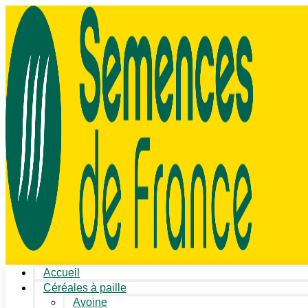
Accueil
Céréales à paille
Avoine