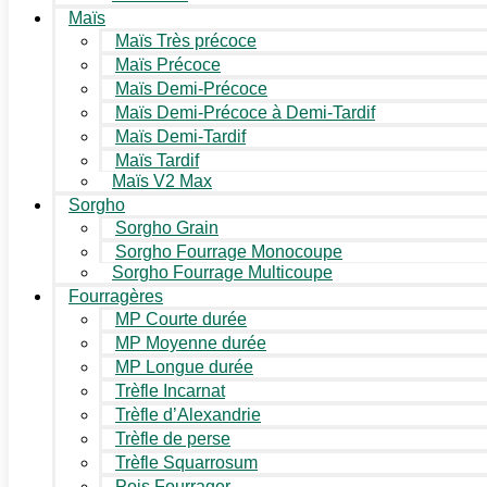
Maïs
Maïs Très précoce
Maïs Précoce
Maïs Demi-Précoce
Maïs Demi-Précoce à Demi-Tardif
Maïs Demi-Tardif
Maïs Tardif
Maïs V2 Max
Sorgho
Sorgho Grain
Sorgho Fourrage Monocoupe
Sorgho Fourrage Multicoupe
Fourragères
MP Courte durée
MP Moyenne durée
MP Longue durée
Trèfle Incarnat
Trèfle d’Alexandrie
Trèfle de perse
Trèfle Squarrosum
Pois Fourrager