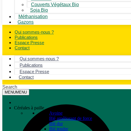
Couverts Végétaux Bio
Soja Bio
Méthanisation
Gazons
Qui sommes-nous ?
Publications
Espace Presse
Contact
Qui sommes-nous ?
Publications
Espace Presse
Contact
Search
MENU
MENU
Céréales à paille
Avoine
Blé améliorant de force
Blé dur
Blé tendre