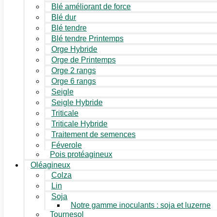
Blé améliorant de force
Blé dur
Blé tendre
Blé tendre Printemps
Orge Hybride
Orge de Printemps
Orge 2 rangs
Orge 6 rangs
Seigle
Seigle Hybride
Triticale
Triticale Hybride
Traitement de semences
Féverole
Pois protéagineux
Oléagineux
Colza
Lin
Soja
Notre gamme inoculants : soja et luzerne
Tournesol