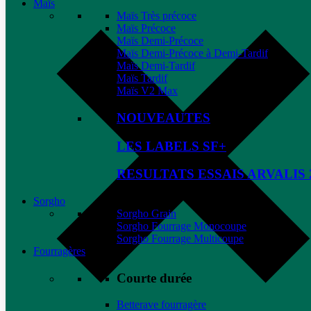
Maïs
Maïs Très précoce
Maïs Précoce
Maïs Demi-Précoce
Maïs Demi-Précoce à Demi-Tardif
Maïs Demi-Tardif
Maïs Tardif
Maïs V2 Max
NOUVEAUTES
LES LABELS SF+
RESULTATS ESSAIS ARVALIS 
Sorgho
Sorgho Grain
Sorgho Fourrage Monocoupe
Sorgho Fourrage Multicoupe
Fourragères
Courte durée
Betterave fourragère