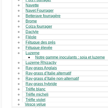
Navette
Navet Fourrager
Betterave fourragère
Brome
Colza fourrager
Dactyle
Fléole
Fétuque des prés
Fétuque élevée
Luzerne
Notre gamme inoculants : soja et luzerne
Luzerne Rhizactiv
Ray-grass Anglais
Ray-grass d’Italie alternatif
Ray-grass d’Italie non-alternatif
Ray-grass hybride
Trèfle blanc
Trèfle micheli
Trèfle violet
Vesce velue