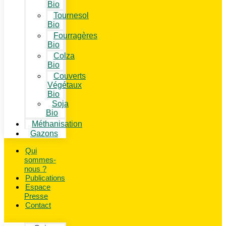
Bio
Tournesol
Bio
Fourragères
Bio
Colza
Bio
Couverts
Végétaux
Bio
Soja
Bio
Méthanisation
Gazons
Qui
sommes-
nous ?
Publications
Espace
Presse
Contact