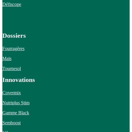
Défiscope
Dossiers
Fourragères
Maïs
Tournesol
Innovations
Covermix
Nutriplus Stim
Gamme Black
Semboost