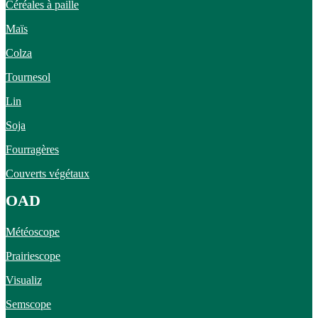
Céréales à paille
Maïs
Colza
Tournesol
Lin
Soja
Fourragères
Couverts végétaux
OAD
Météoscope
Prairiescope
Visualiz
Semscope