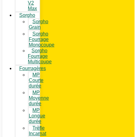
V2
Max
Sorgho
Sorgho
Grain
Sorgho
Fourrage
Monocoupe
Sorgho
Fourrage
Multicoupe
Fourragères
MP
Courte
durée
MP
Moyenne
durée
MP
Longue
durée
Trèfle
Incarnat