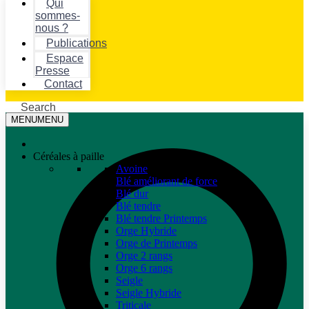
Qui
sommes-
nous ?
Publications
Espace
Presse
Contact
Search
MENU
MENU
Céréales à paille
Avoine
Blé améliorant de force
Blé dur
Blé tendre
Blé tendre Printemps
Orge Hybride
Orge de Printemps
Orge 2 rangs
Orge 6 rangs
Seigle
Seigle Hybride
Triticale