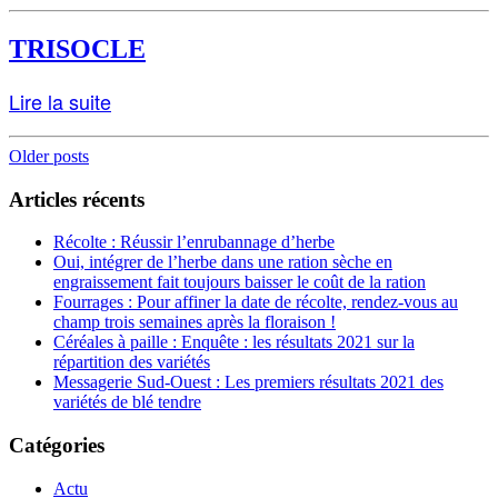
TRISOCLE
Lire la suite
Posts
Older posts
navigation
Articles récents
Récolte : Réussir l’enrubannage d’herbe
Oui, intégrer de l’herbe dans une ration sèche en
engraissement fait toujours baisser le coût de la ration
Fourrages : Pour affiner la date de récolte, rendez-vous au
champ trois semaines après la floraison !
Céréales à paille : Enquête : les résultats 2021 sur la
répartition des variétés
Messagerie Sud-Ouest : Les premiers résultats 2021 des
variétés de blé tendre
Catégories
Actu