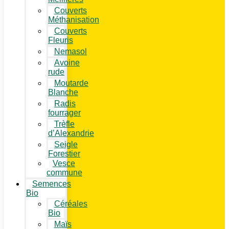
Couverts
Méthanisation
Couverts
Fleuris
Nemasol
Avoine
rude
Moutarde
Blanche
Radis
fourrager
Trèfle
d’Alexandrie
Seigle
Forestier
Vesce
commune
Semences
Bio
Céréales
Bio
Maïs