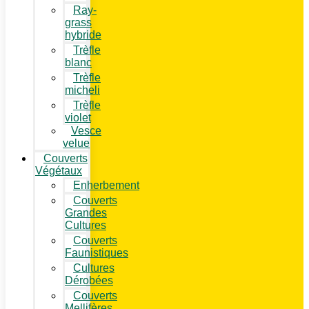
Ray-
grass
hybride
Trèfle
blanc
Trèfle
micheli
Trèfle
violet
Vesce
velue
Couverts
Végétaux
Enherbement
Couverts
Grandes
Cultures
Couverts
Faunistiques
Cultures
Dérobées
Couverts
Mellifères