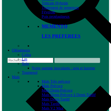
Triticale Hybride
Traitement de semences
Féverole
Pois protéagineux
MEMENTO
LES PREFEREES
Oléagineux
Colza
Lin
Soja
Notre gamme inoculants : soja et luzerne
Tournesol
Maïs
Maïs Très précoce
Maïs Précoce
Maïs Demi-Précoce
Maïs Demi-Précoce à Demi-Tardif
Maïs Demi-Tardif
Maïs Tardif
Maïs V2 Max