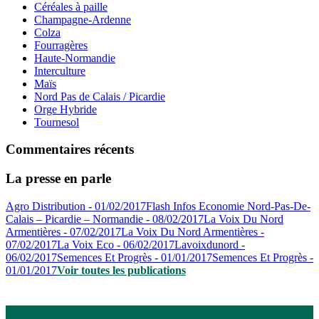
Céréales à paille
Champagne-Ardenne
Colza
Fourragères
Haute-Normandie
Interculture
Maïs
Nord Pas de Calais / Picardie
Orge Hybride
Tournesol
Commentaires récents
La presse en parle
Agro Distribution - 01/02/2017
Flash Infos Economie Nord-Pas-De-
Calais – Picardie – Normandie - 08/02/2017
La Voix Du Nord
Armentières - 07/02/2017
La Voix Du Nord Armentières -
07/02/2017
La Voix Eco - 06/02/2017
Lavoixdunord -
06/02/2017
Semences Et Progrès - 01/01/2017
Semences Et Progrès -
01/01/2017
Voir toutes les publications