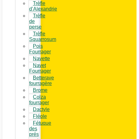
Trèfle
d’Alexandrie
Trèfle
de
perse
Trèfle
Squarrosum
Pois
Fourrager
Navette
Navet
Fourrager
Betterave
fourragère
Brome
Colza
fourrager
Dactyle
Fléole
Fétuque
des
prés