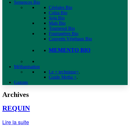
Semences Bio
Céréales Bio
Colza Bio
Soja Bio
Maïs Bio
Tournesol Bio
Fourragères Bio
Couverts Végétaux Bio
MEMENTO BIO
Méthanisation
Le + technique+
.
Guide Metha +
.
Gazons
Archives
REQUIN
Lire la suite