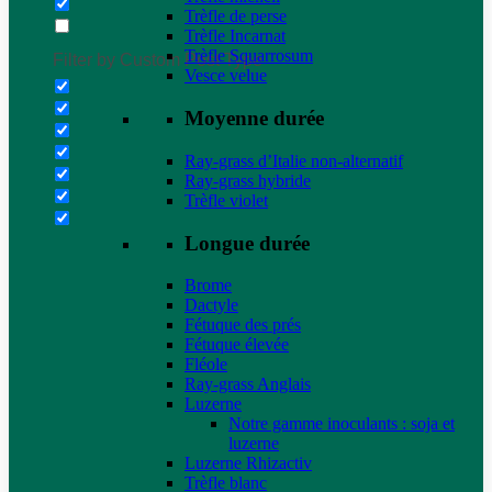
Trèfle de perse
Trèfle Incarnat
Trèfle Squarrosum
Filter by Custom Post Type
Vesce velue
Moyenne durée
Ray-grass d’Italie non-alternatif
Ray-grass hybride
Trèfle violet
Longue durée
Brome
Dactyle
Fétuque des prés
Fétuque élevée
Fléole
Ray-grass Anglais
Luzerne
Notre gamme inoculants : soja et
luzerne
Luzerne Rhizactiv
Trèfle blanc