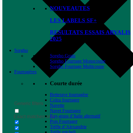
NOUVEAUTES
LES LABELS SF+
RESULTATS ESSAIS ARVALIS
2025
Sorgho
Sorgho Grain
Sorgho Fourrage Monocoupe
Sorgho Fourrage Multicoupe
Fourragères
Courte durée
Betterave fourragère
Colza fourrager
Generic filters
Navette
Navet Fourrager
Ray-grass d’Italie alternatif
Exact matches only
Pois Fourrager
Trèfle d’Alexandrie
Trèfle micheli