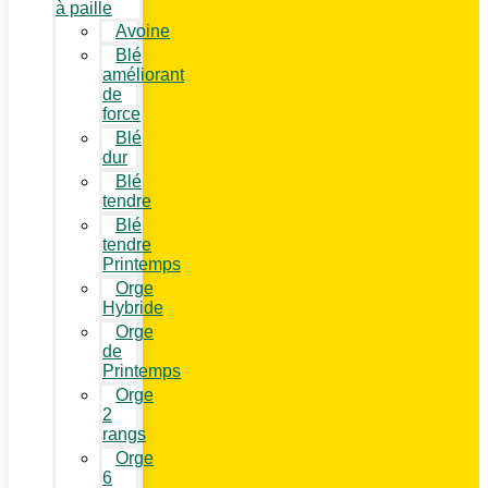
à paille
Avoine
Blé
améliorant
de
force
Blé
dur
Blé
tendre
Blé
tendre
Printemps
Orge
Hybride
Orge
de
Printemps
Orge
2
rangs
Orge
6