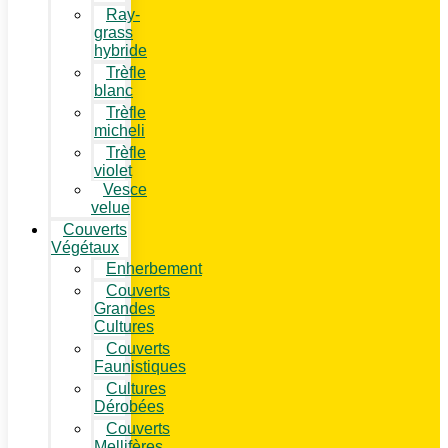
Ray-
grass
hybride
Trèfle
blanc
Trèfle
micheli
Trèfle
violet
Vesce
velue
Couverts
Végétaux
Enherbement
Couverts
Grandes
Cultures
Couverts
Faunistiques
Cultures
Dérobées
Couverts
Mellifères