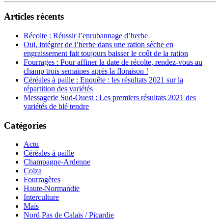
Articles récents
Récolte : Réussir l’enrubannage d’herbe
Oui, intégrer de l’herbe dans une ration sèche en
engraissement fait toujours baisser le coût de la ration
Fourrages : Pour affiner la date de récolte, rendez-vous au
champ trois semaines après la floraison !
Céréales à paille : Enquête : les résultats 2021 sur la
répartition des variétés
Messagerie Sud-Ouest : Les premiers résultats 2021 des
variétés de blé tendre
Catégories
Actu
Céréales à paille
Champagne-Ardenne
Colza
Fourragères
Haute-Normandie
Interculture
Maïs
Nord Pas de Calais / Picardie