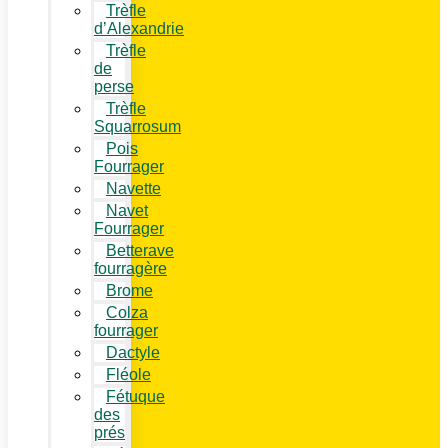
Trèfle
d’Alexandrie
Trèfle
de
perse
Trèfle
Squarrosum
Pois
Fourrager
Navette
Navet
Fourrager
Betterave
fourragère
Brome
Colza
fourrager
Dactyle
Fléole
Fétuque
des
prés