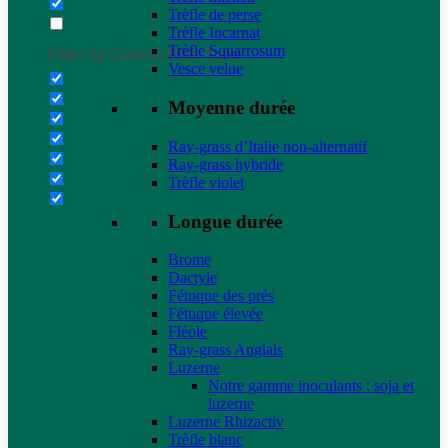
Trèfle de perse
Trèfle Incarnat
Trèfle Squarrosum
Filter by Custom Post Type
Vesce velue
Moyenne durée
Ray-grass d’Italie non-alternatif
Ray-grass hybride
Trèfle violet
Longue durée
Brome
Dactyle
Fétuque des prés
Fétuque élevée
Fléole
Ray-grass Anglais
Luzerne
Notre gamme inoculants : soja et
luzerne
Luzerne Rhizactiv
Trèfle blanc