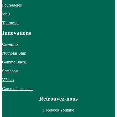
Fourragères
Maïs
Tournesol
Innovations
Covermix
Nutriplus Stim
Gamme Black
Semboost
V2max
Gamme Inoculants
Retrouvez-nous
Facebook
Youtube