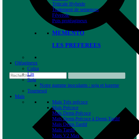
Triticale Hybride
Traitement de semences
Féverole
Pois protéagineux
MEMENTO
LES PREFEREES
Oléagineux
Colza
Lin
Soja
Notre gamme inoculants : soja et luzerne
Tournesol
Maïs
Maïs Très précoce
Maïs Précoce
Maïs Demi-Précoce
Maïs Demi-Précoce à Demi-Tardif
Maïs Demi-Tardif
Maïs Tardif
Maïs V2 Max