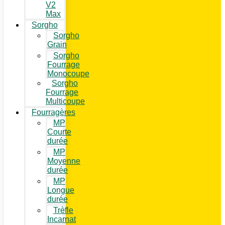
V2
Max
Sorgho
Sorgho
Grain
Sorgho
Fourrage
Monocoupe
Sorgho
Fourrage
Multicoupe
Fourragères
MP
Courte
durée
MP
Moyenne
durée
MP
Longue
durée
Trèfle
Incarnat