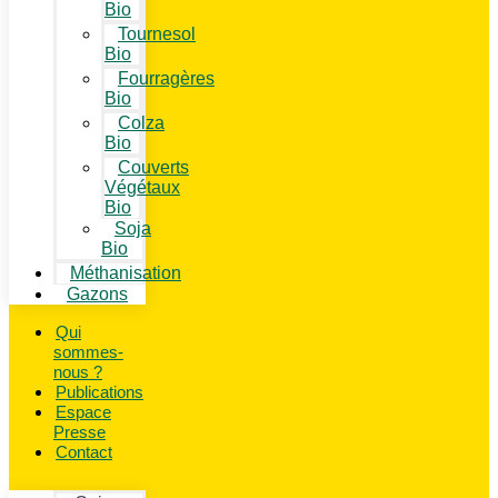
Bio
Tournesol
Bio
Fourragères
Bio
Colza
Bio
Couverts
Végétaux
Bio
Soja
Bio
Méthanisation
Gazons
Qui
sommes-
nous ?
Publications
Espace
Presse
Contact