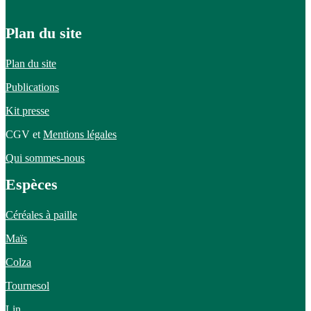
Plan du site
Plan du site
Publications
Kit presse
CGV et
Mentions légales
Qui sommes-nous
Espèces
Céréales à paille
Maïs
Colza
Tournesol
Lin