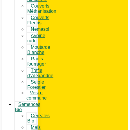
Couverts
Méthanisation
Couverts
Fleuris
Nemasol
Avoine
rude
Moutarde
Blanche
Radis
fourrager
Trèfle
d’Alexandrie
Seigle
Forestier
Vesce
commune
Semences
Bio
Céréales
Bio
Maïs