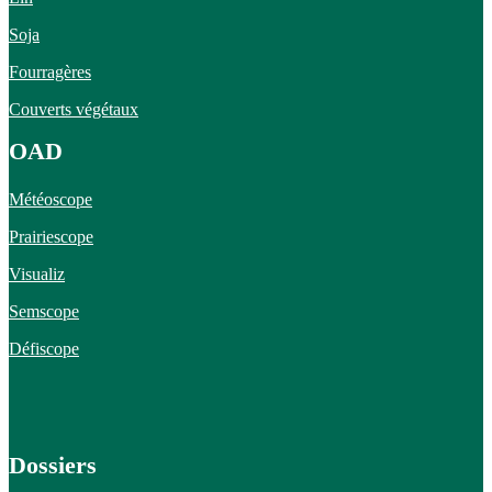
Soja
Fourragères
Couverts végétaux
OAD
Météoscope
Prairiescope
Visualiz
Semscope
Défiscope
Dossiers