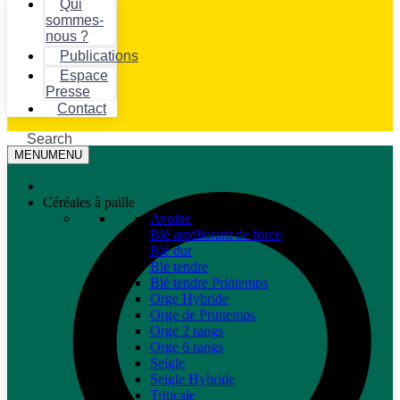
Qui
sommes-
nous ?
Publications
Espace
Presse
Contact
Search
MENU
MENU
Céréales à paille
Avoine
Blé améliorant de force
Blé dur
Blé tendre
Blé tendre Printemps
Orge Hybride
Orge de Printemps
Orge 2 rangs
Orge 6 rangs
Seigle
Seigle Hybride
Triticale