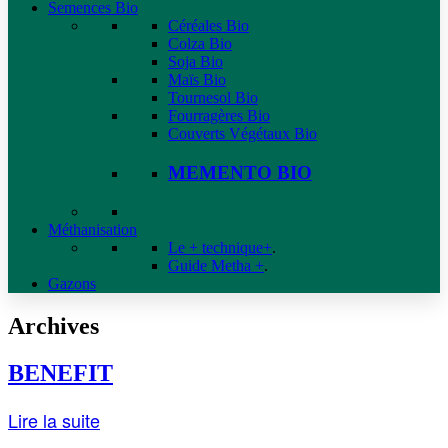
Semences Bio
Céréales Bio
Colza Bio
Soja Bio
Maïs Bio
Tournesol Bio
Fourragères Bio
Couverts Végétaux Bio
MEMENTO BIO
Méthanisation
Le + technique+
.
Guide Metha +
.
Gazons
Archives
BENEFIT
Lire la suite