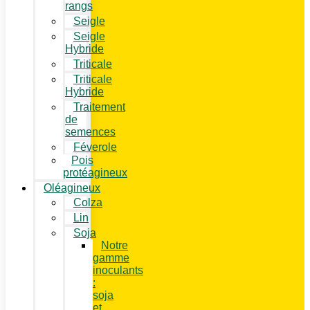
rangs
Seigle
Seigle
Hybride
Triticale
Triticale
Hybride
Traitement
de
semences
Féverole
Pois
protéagineux
Oléagineux
Colza
Lin
Soja
Notre
gamme
inoculants
:
soja
et