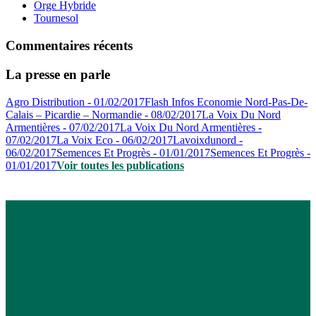
Orge Hybride
Tournesol
Commentaires récents
La presse en parle
Agro Distribution - 01/02/2017
Flash Infos Economie Nord-Pas-De-
Calais – Picardie – Normandie - 08/02/2017
La Voix Du Nord
Armentières - 07/02/2017
La Voix Du Nord Armentières -
07/02/2017
La Voix Eco - 06/02/2017
Lavoixdunord -
06/02/2017
Semences Et Progrès - 01/01/2017
Semences Et Progrès -
01/01/2017
Voir toutes les publications