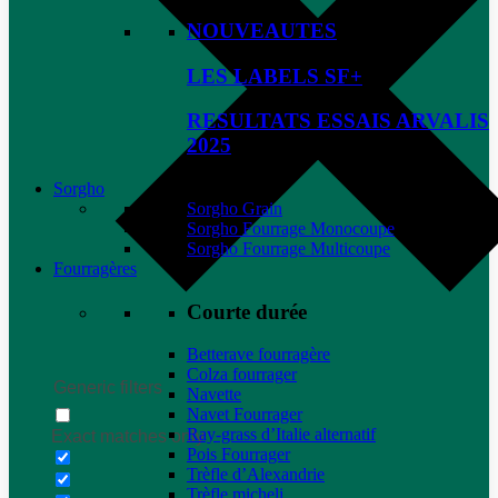
NOUVEAUTES
LES LABELS SF+
RESULTATS ESSAIS ARVALIS
2025
Sorgho
Sorgho Grain
Sorgho Fourrage Monocoupe
Sorgho Fourrage Multicoupe
Fourragères
Courte durée
Betterave fourragère
Colza fourrager
Generic filters
Navette
Navet Fourrager
Ray-grass d’Italie alternatif
Exact matches only
Pois Fourrager
Trèfle d’Alexandrie
Trèfle micheli