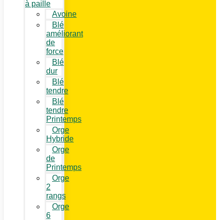
à paille
Avoine
Blé
améliorant
de
force
Blé
dur
Blé
tendre
Blé
tendre
Printemps
Orge
Hybride
Orge
de
Printemps
Orge
2
rangs
Orge
6