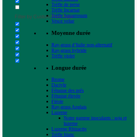
Trèfle de perse
Trèfle Incarnat
Trèfle Squarrosum
Filter by Custom Post Type
Vesce velue
Moyenne durée
Ray-grass d’Italie non-alternatif
Ray-grass hybride
Trèfle violet
Longue durée
Brome
Dactyle
Fétuque des prés
Fétuque élevée
Fléole
Ray-grass Anglais
Luzerne
Notre gamme inoculants : soja et
luzerne
Luzerne Rhizactiv
Trèfle blanc