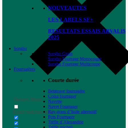
NOUVEAUTES
LES LABELS SF+
RESULTATS ESSAIS ARVALIS
2025
Sorgho
Sorgho Grain
Sorgho Fourrage Monocoupe
Sorgho Fourrage Multicoupe
Fourragères
Courte durée
Betterave fourragère
Colza fourrager
Generic filters
Navette
Navet Fourrager
Ray-grass d’Italie alternatif
Exact matches only
Pois Fourrager
Trèfle d’Alexandrie
Trèfle micheli