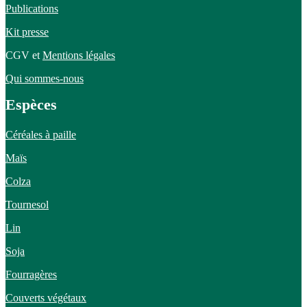
Publications
Kit presse
CGV et
Mentions légales
Qui sommes-nous
Espèces
Céréales à paille
Maïs
Colza
Tournesol
Lin
Soja
Fourragères
Couverts végétaux