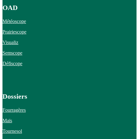
OAD
Météoscope
Prairiescope
Visualiz
Semscope
Défiscope
Dossiers
Fourragères
Maïs
Tournesol