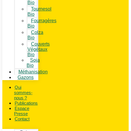
Bio
Tournesol
Bio
Fourragères
Bio
Colza
Bio
Couverts
Végétaux
Bio
Soja
Bio
Méthanisation
Gazons
Qui
sommes-
nous ?
Publications
Espace
Presse
Contact