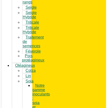
rangs
Seigle
Seigle
Hybride
Triticale
Triticale
Hybride
Traitement
de
semences
Féverole
Pois
protéagineux
Oléagineux
Colza
Lin
Soja
Notre
gamme
inoculants
:
soja
et