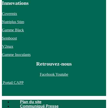
Innovations
Covermix
Nutriplus Stim
Gamme Black
Semboost
V2max
Gamme Inoculants
Retrouvez-nous
Facebook
Youtube
Portail CAPP
Plan du site
Communiqué Presse