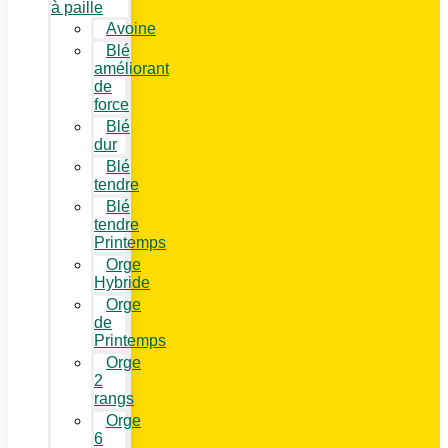
à paille
Avoine
Blé
améliorant
de
force
Blé
dur
Blé
tendre
Blé
tendre
Printemps
Orge
Hybride
Orge
de
Printemps
Orge
2
rangs
Orge
6