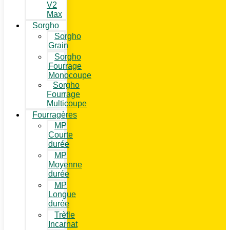
V2
Max
Sorgho
Sorgho
Grain
Sorgho
Fourrage
Monocoupe
Sorgho
Fourrage
Multicoupe
Fourragères
MP
Courte
durée
MP
Moyenne
durée
MP
Longue
durée
Trèfle
Incarnat