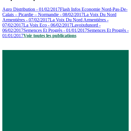
Agro Distribution - 01/02/2017
Flash Infos Economie Nord-Pas-De-
Calais – Picardie – Normandie - 08/02/2017
La Voix Du Nord
Armentières - 07/02/2017
La Voix Du Nord Armentières -
07/02/2017
La Voix Eco - 06/02/2017
Lavoixdunord -
06/02/2017
Semences Et Progrès - 01/01/2017
Semences Et Progrès -
01/01/2017
Voir toutes les publications