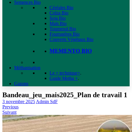
Semences Bio
Céréales Bio
Colza Bio
Soja Bio
Maïs Bio
Tournesol Bio
Fourragères Bio
Couverts Végétaux Bio
MEMENTO BIO
Méthanisation
Le + technique+
.
Guide Metha +
.
Gazons
Bandeau_jeu_mais2025_Plan de travail 1
3 novembre 2025
Admin SdF
Previous
Suivant