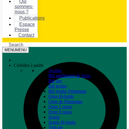
Qui
sommes-
nous ?
Publications
Espace
Presse
Contact
Search
MENU
MENU
Céréales à paille
Avoine
Blé améliorant de force
Blé dur
Blé tendre
Blé tendre Printemps
Orge Hybride
Orge de Printemps
Orge 2 rangs
Orge 6 rangs
Seigle
Seigle Hybride
Triticale