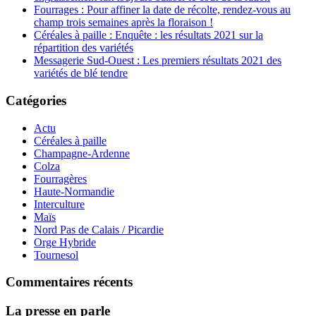
Fourrages : Pour affiner la date de récolte, rendez-vous au
champ trois semaines après la floraison !
Céréales à paille : Enquête : les résultats 2021 sur la
répartition des variétés
Messagerie Sud-Ouest : Les premiers résultats 2021 des
variétés de blé tendre
Catégories
Actu
Céréales à paille
Champagne-Ardenne
Colza
Fourragères
Haute-Normandie
Interculture
Maïs
Nord Pas de Calais / Picardie
Orge Hybride
Tournesol
Commentaires récents
La presse en parle