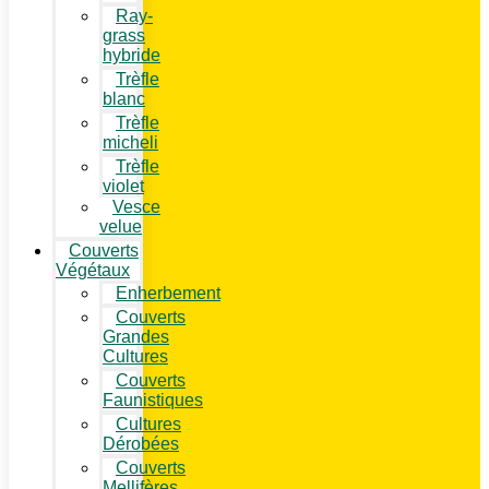
Ray-
grass
hybride
Trèfle
blanc
Trèfle
micheli
Trèfle
violet
Vesce
velue
Couverts
Végétaux
Enherbement
Couverts
Grandes
Cultures
Couverts
Faunistiques
Cultures
Dérobées
Couverts
Mellifères