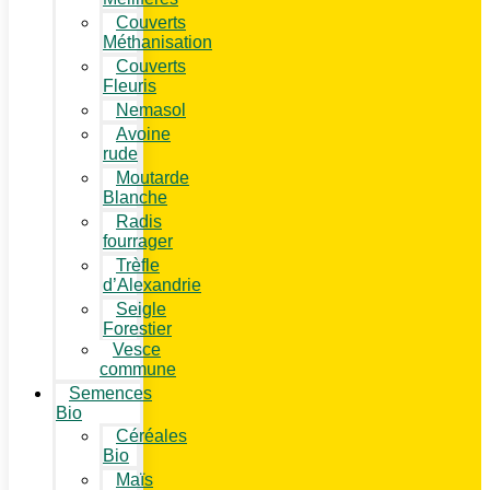
Couverts
Méthanisation
Couverts
Fleuris
Nemasol
Avoine
rude
Moutarde
Blanche
Radis
fourrager
Trèfle
d’Alexandrie
Seigle
Forestier
Vesce
commune
Semences
Bio
Céréales
Bio
Maïs