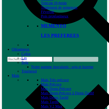
Triticale Hybride
Traitement de semences
Féverole
Pois protéagineux
MEMENTO
LES PREFEREES
Oléagineux
Colza
Lin
Soja
Notre gamme inoculants : soja et luzerne
Tournesol
Maïs
Maïs Très précoce
Maïs Précoce
Maïs Demi-Précoce
Maïs Demi-Précoce à Demi-Tardif
Maïs Demi-Tardif
Maïs Tardif
Maïs V2 Max