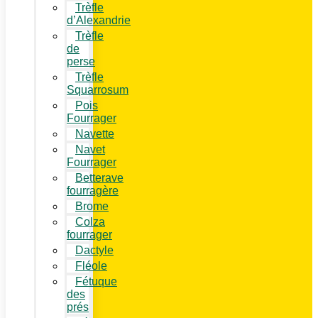
Trèfle
d’Alexandrie
Trèfle
de
perse
Trèfle
Squarrosum
Pois
Fourrager
Navette
Navet
Fourrager
Betterave
fourragère
Brome
Colza
fourrager
Dactyle
Fléole
Fétuque
des
prés