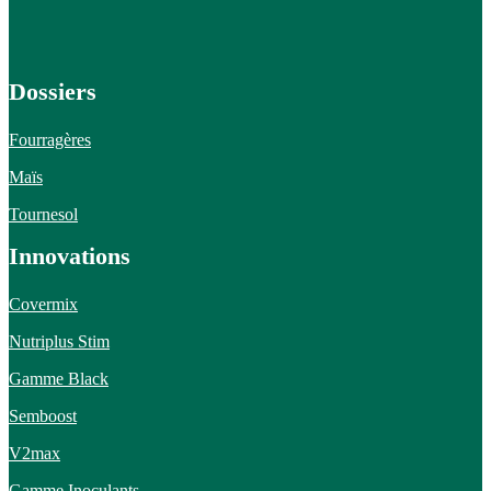
Dossiers
Fourragères
Maïs
Tournesol
Innovations
Covermix
Nutriplus Stim
Gamme Black
Semboost
V2max
Gamme Inoculants