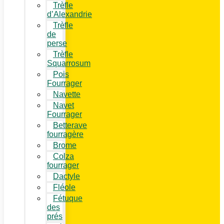
Trèfle
d’Alexandrie
Trèfle
de
perse
Trèfle
Squarrosum
Pois
Fourrager
Navette
Navet
Fourrager
Betterave
fourragère
Brome
Colza
fourrager
Dactyle
Fléole
Fétuque
des
prés