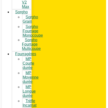
V2
Max
Sorgho
Sorgho
Grain
Sorgho
Fourrage
Monocoupe
Sorgho
Fourrage
Multicoupe
Fourragères
MP
Courte
durée
MP
Moyenne
durée
MP
Longue
durée
Trèfle
Incarnat