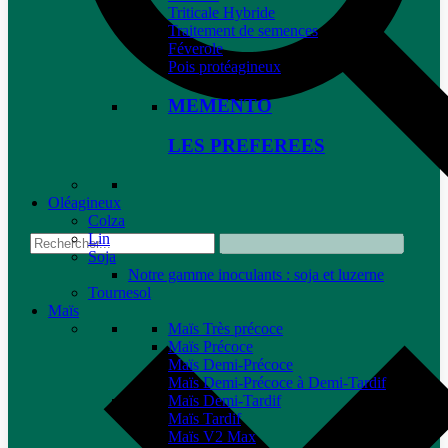
Triticale Hybride
Traitement de semences
Féverole
Pois protéagineux
MEMENTO
LES PREFEREES
Oléagineux
Colza
Lin
Soja
Notre gamme inoculants : soja et luzerne
Tournesol
Maïs
Maïs Très précoce
Maïs Précoce
Maïs Demi-Précoce
Maïs Demi-Précoce à Demi-Tardif
Maïs Demi-Tardif
Maïs Tardif
Maïs V2 Max