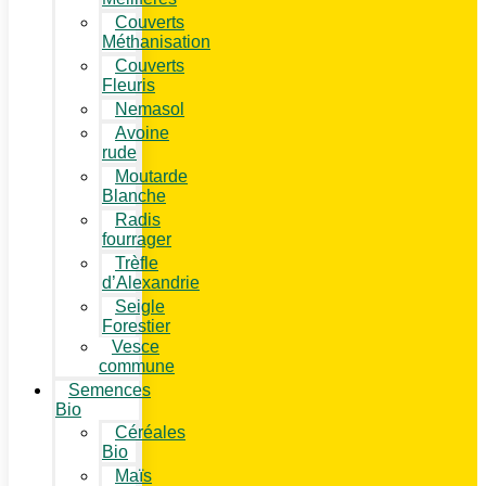
Couverts
Méthanisation
Couverts
Fleuris
Nemasol
Avoine
rude
Moutarde
Blanche
Radis
fourrager
Trèfle
d’Alexandrie
Seigle
Forestier
Vesce
commune
Semences
Bio
Céréales
Bio
Maïs