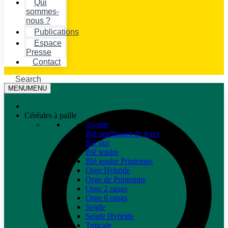
Qui
sommes-
nous ?
Publications
Espace
Presse
Contact
Search
MENU
MENU
Céréales à paille
Avoine
Blé améliorant de force
Blé dur
Blé tendre
Blé tendre Printemps
Orge Hybride
Orge de Printemps
Orge 2 rangs
Orge 6 rangs
Seigle
Seigle Hybride
Triticale