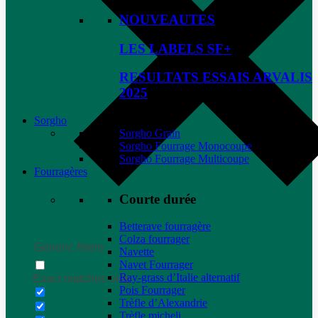
NOUVEAUTES
LES LABELS SF+
RESULTATS ESSAIS ARVALIS
2025
Sorgho
Sorgho Grain
Sorgho Fourrage Monocoupe
Sorgho Fourrage Multicoupe
Fourragères
Courte durée
Betterave fourragère
Colza fourrager
Generic filters
Navette
Navet Fourrager
Ray-grass d’Italie alternatif
Exact matches only
Pois Fourrager
Trèfle d’Alexandrie
Trèfle micheli