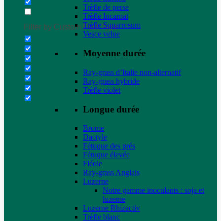
Trèfle de perse
Trèfle Incarnat
Trèfle Squarrosum
Filter by Custom Post Type
Vesce velue
Moyenne durée
Ray-grass d’Italie non-alternatif
Ray-grass hybride
Trèfle violet
Longue durée
Brome
Dactyle
Fétuque des prés
Fétuque élevée
Fléole
Ray-grass Anglais
Luzerne
Notre gamme inoculants : soja et
luzerne
Luzerne Rhizactiv
Trèfle blanc