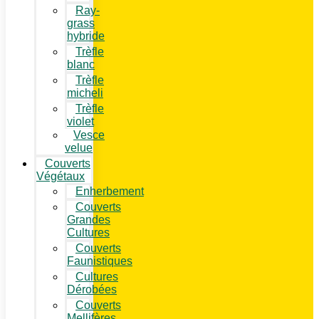
Ray-
grass
hybride
Trèfle
blanc
Trèfle
micheli
Trèfle
violet
Vesce
velue
Couverts
Végétaux
Enherbement
Couverts
Grandes
Cultures
Couverts
Faunistiques
Cultures
Dérobées
Couverts
Mellifères