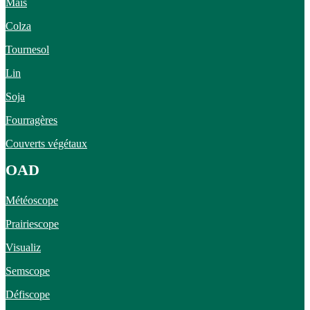
Maïs
Colza
Tournesol
Lin
Soja
Fourragères
Couverts végétaux
OAD
Météoscope
Prairiescope
Visualiz
Semscope
Défiscope