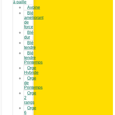
à paille
Avoine
Blé
améliorant
de
force
Blé
dur
Blé
tendre
Blé
tendre
Printemps
Orge
Hybride
Orge
de
Printemps
Orge
2
rangs
Orge
6