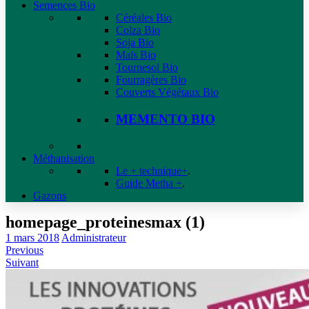
Semences Bio
Céréales Bio
Colza Bio
Soja Bio
Maïs Bio
Tournesol Bio
Fourragères Bio
Couverts Végétaux Bio
MEMENTO BIO
Méthanisation
Le + technique+
.
Guide Metha +
.
Gazons
homepage_proteinesmax (1)
1 mars 2018
Administrateur
Previous
Suivant