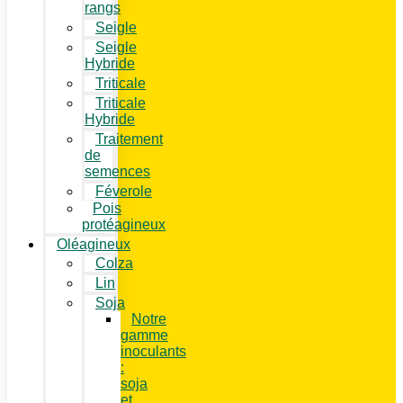
rangs
Seigle
Seigle
Hybride
Triticale
Triticale
Hybride
Traitement
de
semences
Féverole
Pois
protéagineux
Oléagineux
Colza
Lin
Soja
Notre
gamme
inoculants
:
soja
et