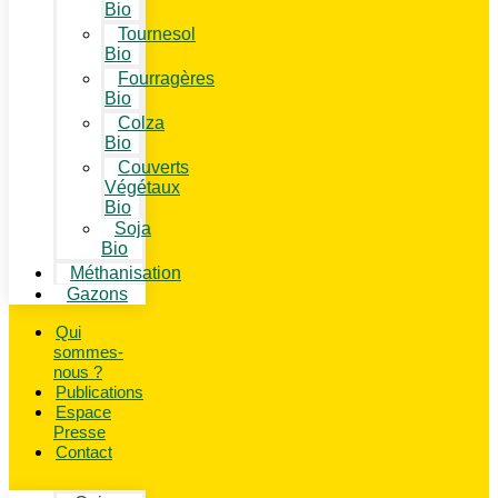
Bio
Tournesol
Bio
Fourragères
Bio
Colza
Bio
Couverts
Végétaux
Bio
Soja
Bio
Méthanisation
Gazons
Qui
sommes-
nous ?
Publications
Espace
Presse
Contact