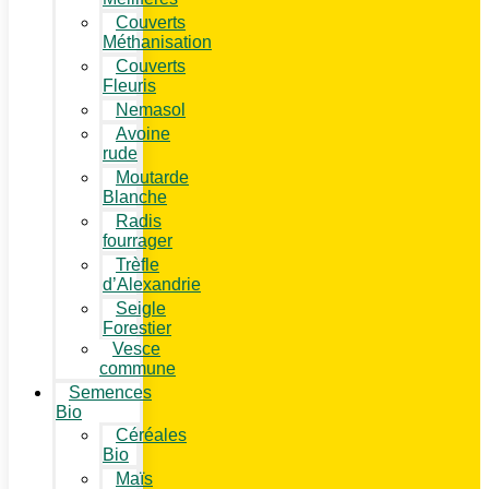
Couverts
Méthanisation
Couverts
Fleuris
Nemasol
Avoine
rude
Moutarde
Blanche
Radis
fourrager
Trèfle
d’Alexandrie
Seigle
Forestier
Vesce
commune
Semences
Bio
Céréales
Bio
Maïs