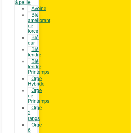
à paille
Avoine
Blé
améliorant
de
force
Blé
dur
Blé
tendre
Blé
tendre
Printemps
Orge
Hybride
Orge
de
Printemps
Orge
2
rangs
Orge
6