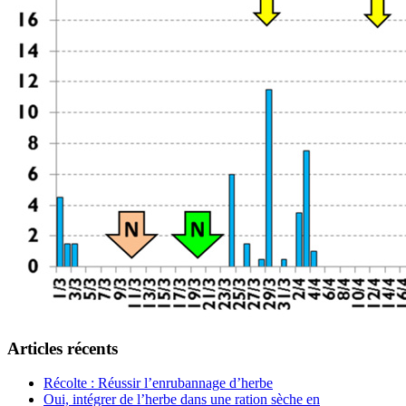
Articles récents
Récolte : Réussir l’enrubannage d’herbe
Oui, intégrer de l’herbe dans une ration sèche en