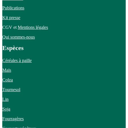
Publications
Kit presse
CGV et
Mentions légales
Qui sommes-nous
Espèces
Céréales à paille
Maïs
Colza
Tournesol
Lin
Soja
Fourragères