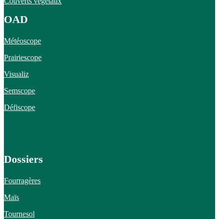
Couverts végétaux
OAD
Météoscope
Prairiescope
Visualiz
Semscope
Défiscope
Dossiers
Fourragères
Maïs
Tournesol