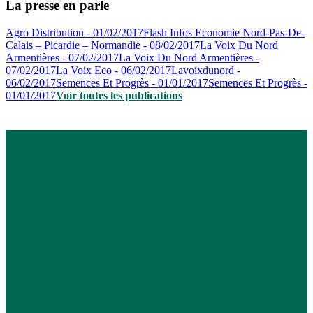
La presse en parle
Agro Distribution - 01/02/2017
Flash Infos Economie Nord-Pas-De-
Calais – Picardie – Normandie - 08/02/2017
La Voix Du Nord
Armentières - 07/02/2017
La Voix Du Nord Armentières -
07/02/2017
La Voix Eco - 06/02/2017
Lavoixdunord -
06/02/2017
Semences Et Progrès - 01/01/2017
Semences Et Progrès -
01/01/2017
Voir toutes les publications