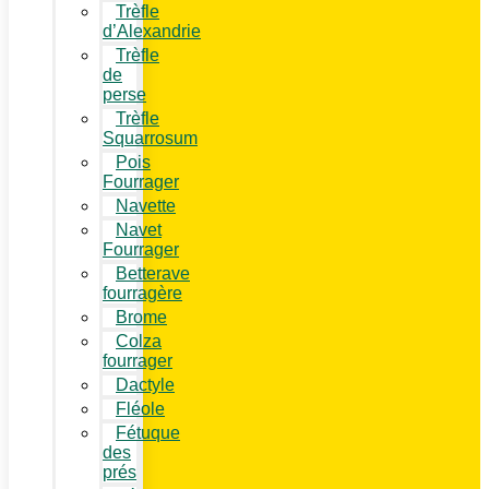
Trèfle
d’Alexandrie
Trèfle
de
perse
Trèfle
Squarrosum
Pois
Fourrager
Navette
Navet
Fourrager
Betterave
fourragère
Brome
Colza
fourrager
Dactyle
Fléole
Fétuque
des
prés