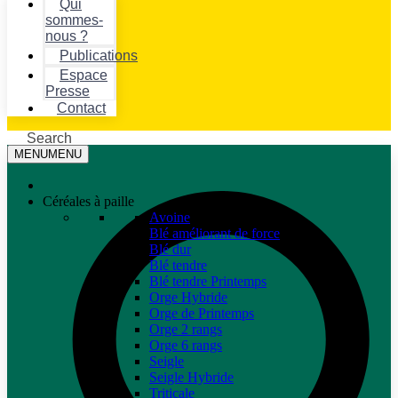
Qui
sommes-
nous ?
Publications
Espace
Presse
Contact
Search
MENU
MENU
Céréales à paille
Avoine
Blé améliorant de force
Blé dur
Blé tendre
Blé tendre Printemps
Orge Hybride
Orge de Printemps
Orge 2 rangs
Orge 6 rangs
Seigle
Seigle Hybride
Triticale