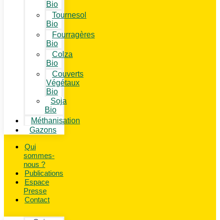
Bio
Tournesol
Bio
Fourragères
Bio
Colza
Bio
Couverts
Végétaux
Bio
Soja
Bio
Méthanisation
Gazons
Qui
sommes-
nous ?
Publications
Espace
Presse
Contact