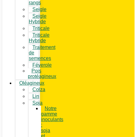
rangs
Seigle
Seigle
Hybride
Triticale
Triticale
Hybride
Traitement
de
semences
Féverole
Pois
protéagineux
Oléagineux
Colza
Lin
Soja
Notre
gamme
inoculants
:
soja
et