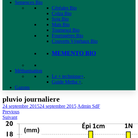
Semences Bio
Céréales Bio
Colza Bio
Soja Bio
Maïs Bio
Tournesol Bio
Fourragères Bio
Couverts Végétaux Bio
MEMENTO BIO
Méthanisation
Le + technique+
.
Guide Metha +
.
Gazons
pluvio journaliere
24 septembre 2015
24 septembre 2015
Admin SdF
Previous
Suivant