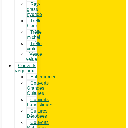
Ray-
grass
hybride
Trèfle
blanc
Trèfle
micheli
Trèfle
violet
Vesce
velue
Couverts
Végétaux
Enherbement
Couverts
Grandes
Cultures
Couverts
Faunistiques
Cultures
Dérobées
Couverts
Mellifères