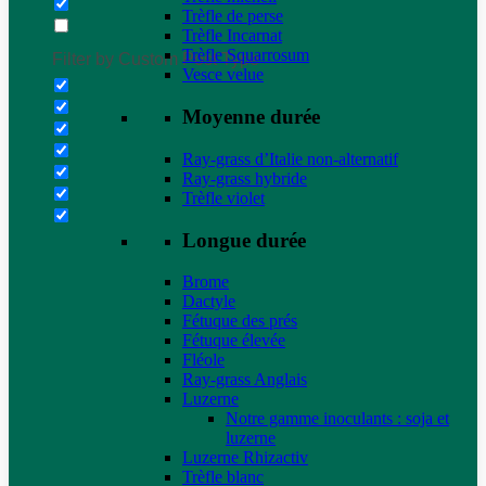
Trèfle de perse
Trèfle Incarnat
Trèfle Squarrosum
Filter by Custom Post Type
Vesce velue
Moyenne durée
Ray-grass d’Italie non-alternatif
Ray-grass hybride
Trèfle violet
Longue durée
Brome
Dactyle
Fétuque des prés
Fétuque élevée
Fléole
Ray-grass Anglais
Luzerne
Notre gamme inoculants : soja et
luzerne
Luzerne Rhizactiv
Trèfle blanc