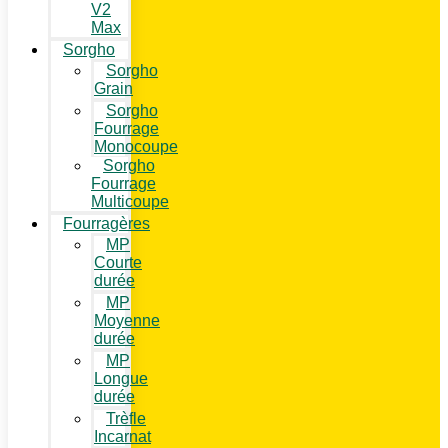
V2
Max
Sorgho
Sorgho
Grain
Sorgho
Fourrage
Monocoupe
Sorgho
Fourrage
Multicoupe
Fourragères
MP
Courte
durée
MP
Moyenne
durée
MP
Longue
durée
Trèfle
Incarnat