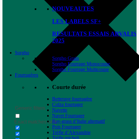
NOUVEAUTES
LES LABELS SF+
RESULTATS ESSAIS ARVALIS
2025
Sorgho
Sorgho Grain
Sorgho Fourrage Monocoupe
Sorgho Fourrage Multicoupe
Fourragères
Courte durée
Betterave fourragère
Colza fourrager
Generic filters
Navette
Navet Fourrager
Ray-grass d’Italie alternatif
Exact matches only
Pois Fourrager
Trèfle d’Alexandrie
Trèfle micheli