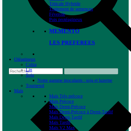
Triticale Hybride
Traitement de semences
Féverole
Pois protéagineux
MEMENTO
LES PREFEREES
Oléagineux
Colza
Lin
Soja
Notre gamme inoculants : soja et luzerne
Tournesol
Maïs
Maïs Très précoce
Maïs Précoce
Maïs Demi-Précoce
Maïs Demi-Précoce à Demi-Tardif
Maïs Demi-Tardif
Maïs Tardif
Maïs V2 Max