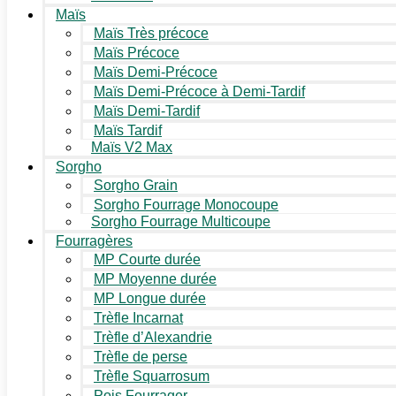
Maïs
Maïs Très précoce
Maïs Précoce
Maïs Demi-Précoce
Maïs Demi-Précoce à Demi-Tardif
Maïs Demi-Tardif
Maïs Tardif
Maïs V2 Max
Sorgho
Sorgho Grain
Sorgho Fourrage Monocoupe
Sorgho Fourrage Multicoupe
Fourragères
MP Courte durée
MP Moyenne durée
MP Longue durée
Trèfle Incarnat
Trèfle d’Alexandrie
Trèfle de perse
Trèfle Squarrosum
Pois Fourrager