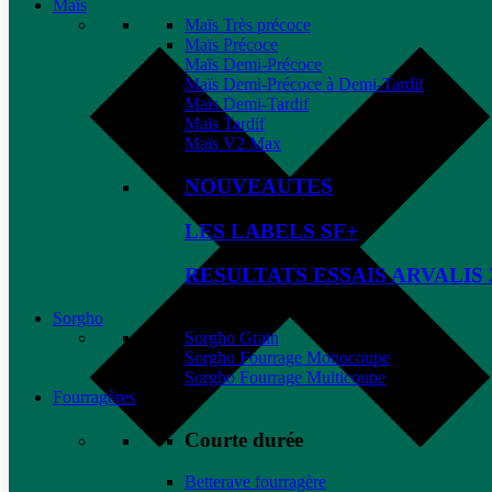
Maïs
Maïs Très précoce
Maïs Précoce
Maïs Demi-Précoce
Maïs Demi-Précoce à Demi-Tardif
Maïs Demi-Tardif
Maïs Tardif
Maïs V2 Max
NOUVEAUTES
LES LABELS SF+
RESULTATS ESSAIS ARVALIS 
Sorgho
Sorgho Grain
Sorgho Fourrage Monocoupe
Sorgho Fourrage Multicoupe
Fourragères
Courte durée
Betterave fourragère