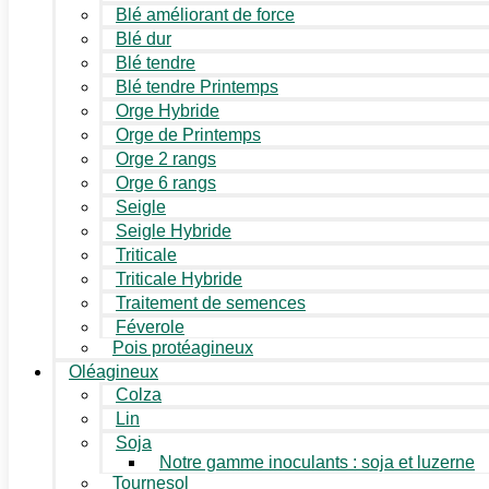
Blé améliorant de force
Blé dur
Blé tendre
Blé tendre Printemps
Orge Hybride
Orge de Printemps
Orge 2 rangs
Orge 6 rangs
Seigle
Seigle Hybride
Triticale
Triticale Hybride
Traitement de semences
Féverole
Pois protéagineux
Oléagineux
Colza
Lin
Soja
Notre gamme inoculants : soja et luzerne
Tournesol