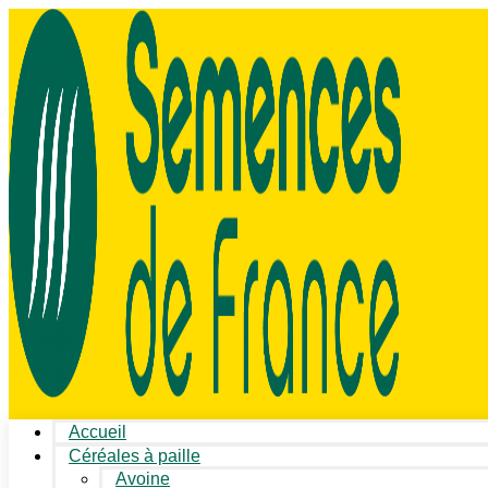
Accueil
Céréales à paille
Avoine