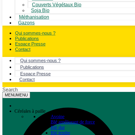
Couverts Végétaux Bio
Soja Bio
Méthanisation
Gazons
Qui sommes-nous ?
Publications
Espace Presse
Contact
Qui sommes-nous ?
Publications
Espace Presse
Contact
Search
MENU
MENU
Céréales à paille
Avoine
Blé améliorant de force
Blé dur
Blé tendre