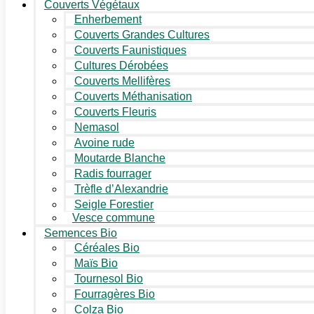
Couverts Végétaux
Enherbement
Couverts Grandes Cultures
Couverts Faunistiques
Cultures Dérobées
Couverts Mellifères
Couverts Méthanisation
Couverts Fleuris
Nemasol
Avoine rude
Moutarde Blanche
Radis fourrager
Trèfle d’Alexandrie
Seigle Forestier
Vesce commune
Semences Bio
Céréales Bio
Maïs Bio
Tournesol Bio
Fourragères Bio
Colza Bio