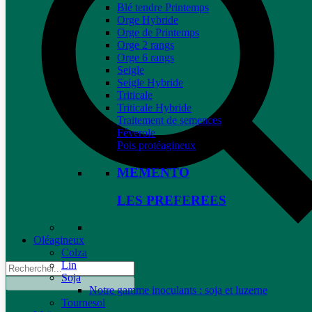
Blé tendre Printemps
Orge Hybride
Orge de Printemps
Orge 2 rangs
Orge 6 rangs
Seigle
Seigle Hybride
Triticale
Triticale Hybride
Traitement de semences
Féverole
Pois protéagineux
MEMENTO
LES PREFEREES
Oléagineux
Colza
Lin
Soja
Notre gamme inoculants : soja et luzerne
Tournesol