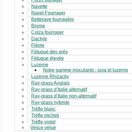
Navette
Navet Fourrager
Betterave fourragère
Brome
Colza fourrager
Dactyle
Fléole
Fétuque des prés
Fétuque élevée
Luzerne
Notre gamme inoculants : soja et luzerne
Luzerne Rhizactiv
Ray-grass Anglais
Ray-grass d’Italie alternatif
Ray-grass d’Italie non-alternatif
Ray-grass hybride
Trèfle blanc
Trèfle micheli
Trèfle violet
Vesce velue