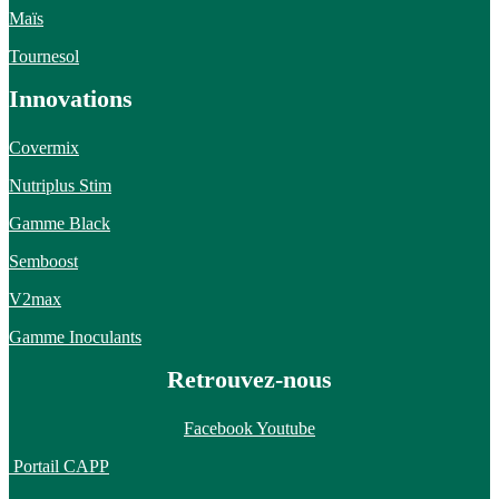
Maïs
Tournesol
Innovations
Covermix
Nutriplus Stim
Gamme Black
Semboost
V2max
Gamme Inoculants
Retrouvez-nous
Facebook
Youtube
Portail CAPP