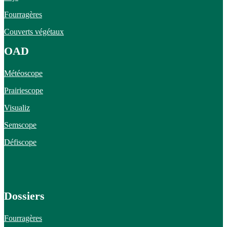
Fourragères
Couverts végétaux
OAD
Météoscope
Prairiescope
Visualiz
Semscope
Défiscope
Dossiers
Fourragères