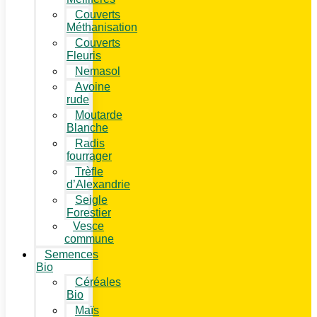
Couverts
Méthanisation
Couverts
Fleuris
Nemasol
Avoine
rude
Moutarde
Blanche
Radis
fourrager
Trèfle
d’Alexandrie
Seigle
Forestier
Vesce
commune
Semences
Bio
Céréales
Bio
Maïs