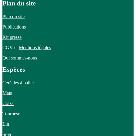
Plan du site
Plan du site
Publications
Kit presse
CGV et
Mentions légales
Qui sommes-nous
Espèces
Céréales à paille
Maïs
Colza
Tournesol
Lin
Soja