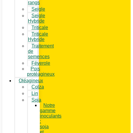
rangs
Seigle
Seigle
Hybride
Triticale
Triticale
Hybride
Traitement
de
semences
Féverole
Pois
protéagineux
Oléagineux
Colza
Lin
Soja
Notre
gamme
inoculants
:
soja
et