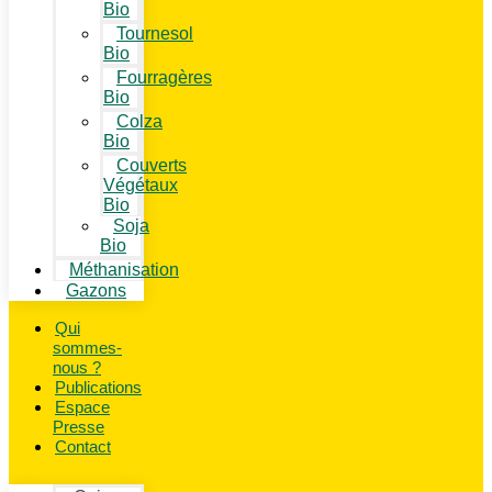
Bio
Tournesol
Bio
Fourragères
Bio
Colza
Bio
Couverts
Végétaux
Bio
Soja
Bio
Méthanisation
Gazons
Qui
sommes-
nous ?
Publications
Espace
Presse
Contact