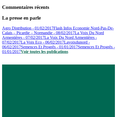
Commentaires récents
La presse en parle
Agro Distribution - 01/02/2017
Flash Infos Economie Nord-Pas-De-
Calais – Picardie – Normandie - 08/02/2017
La Voix Du Nord
Armentières - 07/02/2017
La Voix Du Nord Armentières -
07/02/2017
La Voix Eco - 06/02/2017
Lavoixdunord -
06/02/2017
Semences Et Progrès - 01/01/2017
Semences Et Progrès -
01/01/2017
Voir toutes les publications