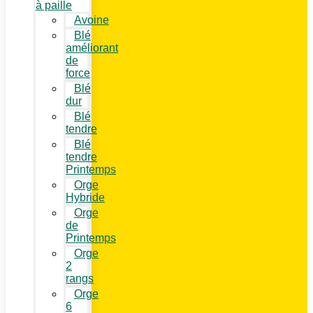
à paille
Avoine
Blé
améliorant
de
force
Blé
dur
Blé
tendre
Blé
tendre
Printemps
Orge
Hybride
Orge
de
Printemps
Orge
2
rangs
Orge
6