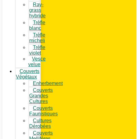
Ray-
grass
hybride
Trèfle
blanc
Trèfle
micheli
Trèfle
violet
Vesce
velue
Couverts
Végétaux
Enherbement
Couverts
Grandes
Cultures
Couverts
Faunistiques
Cultures
Dérobées
Couverts
Mellifères