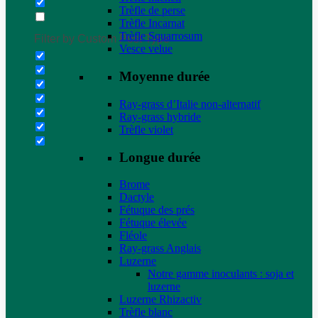
Trèfle de perse
Trèfle Incarnat
Trèfle Squarrosum
Filter by Custom Post Type
Vesce velue
Moyenne durée
Ray-grass d’Italie non-alternatif
Ray-grass hybride
Trèfle violet
Longue durée
Brome
Dactyle
Fétuque des prés
Fétuque élevée
Fléole
Ray-grass Anglais
Luzerne
Notre gamme inoculants : soja et
luzerne
Luzerne Rhizactiv
Trèfle blanc