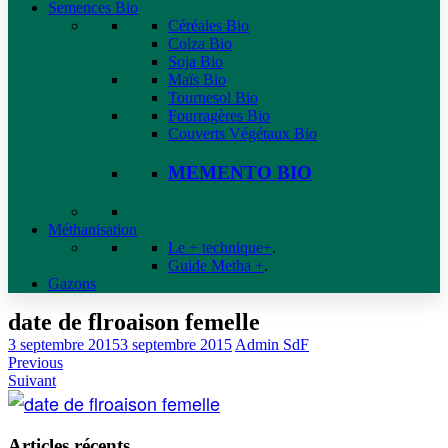
Semences Bio
Céréales Bio
Colza Bio
Soja Bio
Maïs Bio
Tournesol Bio
Fourragères Bio
Couverts Végétaux Bio
MEMENTO BIO
Méthanisation
Le + technique+
.
Guide Metha +
.
Gazons
date de flroaison femelle
3 septembre 2015
3 septembre 2015
Admin SdF
Previous
Suivant
Articles récents