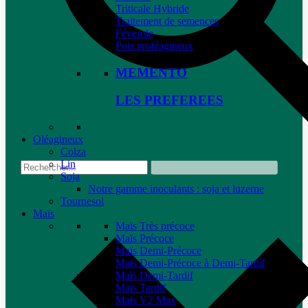
Triticale Hybride
Traitement de semences
Féverole
Pois protéagineux
MEMENTO
LES PREFEREES
Oléagineux
Colza
Lin
Soja
Notre gamme inoculants : soja et luzerne
Tournesol
Maïs
Maïs Très précoce
Maïs Précoce
Maïs Demi-Précoce
Maïs Demi-Précoce à Demi-Tardif
Maïs Demi-Tardif
Maïs Tardif
Maïs V2 Max