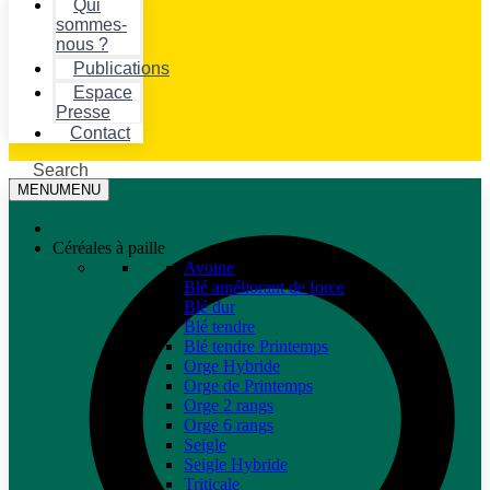
Qui
sommes-
nous ?
Publications
Espace
Presse
Contact
Search
MENU
MENU
Céréales à paille
Avoine
Blé améliorant de force
Blé dur
Blé tendre
Blé tendre Printemps
Orge Hybride
Orge de Printemps
Orge 2 rangs
Orge 6 rangs
Seigle
Seigle Hybride
Triticale