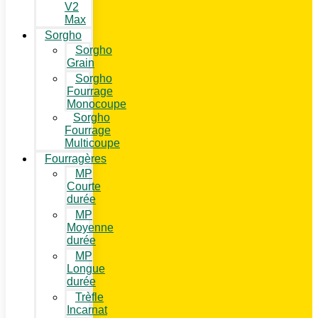
V2
Max
Sorgho
Sorgho
Grain
Sorgho
Fourrage
Monocoupe
Sorgho
Fourrage
Multicoupe
Fourragères
MP
Courte
durée
MP
Moyenne
durée
MP
Longue
durée
Trèfle
Incarnat