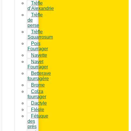
Trèfle
d’Alexandrie
Trèfle
de
perse
Trèfle
Squarrosum
Pois
Fourrager
Navette
Navet
Fourrager
Betterave
fourragère
Brome
Colza
fourrager
Dactyle
Fléole
Fétuque
des
prés