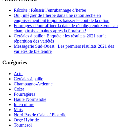
Récolte : Réussir l’enrubannage d’herbe
Oui, intégrer de l’herbe dans une ration sèche en
engraissement fait toujours baisser le coût de la ration
Fourrages : Pour affiner la date de récolte, rendez-vous au
champ trois semaines après la floraison !
Céréales à paille : Enquête : les résultats 2021 sur la
répartition des variétés
Messagerie Sud-Ouest : Les premiers résultats 2021 des
variétés de blé tendre
Catégories
Actu
Céréales à paille
Champagne-Ardenne
Colza
Fourragères
Haute-Normandie
Interculture
Maïs
Nord Pas de Calais / Picardie
Orge Hybride
Tournesol