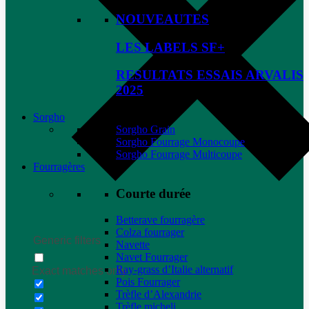
NOUVEAUTES
LES LABELS SF+
RESULTATS ESSAIS ARVALIS
2025
Sorgho
Sorgho Grain
Sorgho Fourrage Monocoupe
Sorgho Fourrage Multicoupe
Fourragères
Courte durée
Betterave fourragère
Colza fourrager
Generic filters
Navette
Navet Fourrager
Ray-grass d’Italie alternatif
Exact matches only
Pois Fourrager
Trèfle d’Alexandrie
Trèfle micheli