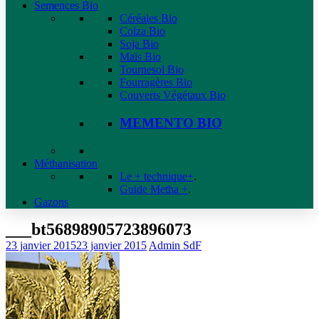
Semences Bio
Céréales Bio
Colza Bio
Soja Bio
Maïs Bio
Tournesol Bio
Fourragères Bio
Couverts Végétaux Bio
MEMENTO BIO
Méthanisation
Le + technique+
.
Guide Metha +
.
Gazons
___bt56898905723896073
23 janvier 2015
23 janvier 2015
Admin SdF