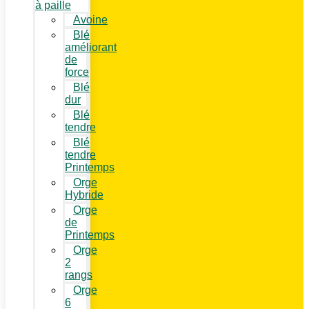
à paille
Avoine
Blé
améliorant
de
force
Blé
dur
Blé
tendre
Blé
tendre
Printemps
Orge
Hybride
Orge
de
Printemps
Orge
2
rangs
Orge
6