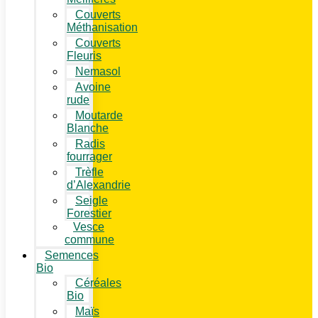
Couverts
Méthanisation
Couverts
Fleuris
Nemasol
Avoine
rude
Moutarde
Blanche
Radis
fourrager
Trèfle
d’Alexandrie
Seigle
Forestier
Vesce
commune
Semences
Bio
Céréales
Bio
Maïs