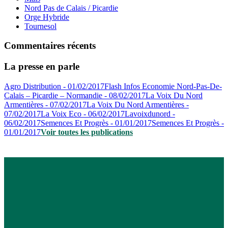
Nord Pas de Calais / Picardie
Orge Hybride
Tournesol
Commentaires récents
La presse en parle
Agro Distribution - 01/02/2017
Flash Infos Economie Nord-Pas-De-
Calais – Picardie – Normandie - 08/02/2017
La Voix Du Nord
Armentières - 07/02/2017
La Voix Du Nord Armentières -
07/02/2017
La Voix Eco - 06/02/2017
Lavoixdunord -
06/02/2017
Semences Et Progrès - 01/01/2017
Semences Et Progrès -
01/01/2017
Voir toutes les publications