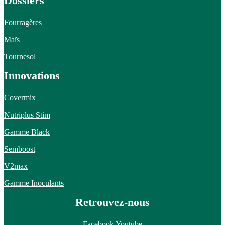
Dossiers
Fourragères
Maïs
Tournesol
Innovations
Covermix
Nutriplus Stim
Gamme Black
Semboost
V2max
Gamme Inoculants
Retrouvez-nous
Facebook
Youtube