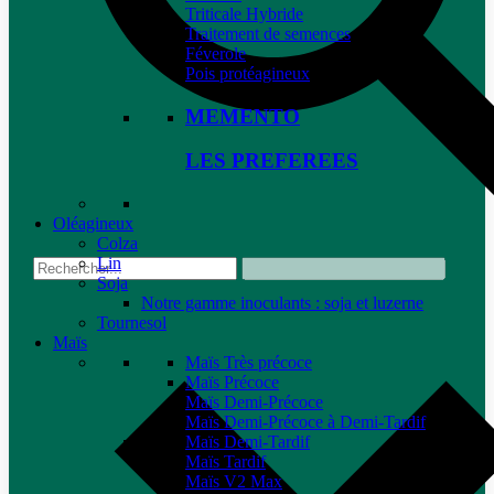
Triticale Hybride
Traitement de semences
Féverole
Pois protéagineux
MEMENTO
LES PREFEREES
Oléagineux
Colza
Lin
Soja
Notre gamme inoculants : soja et luzerne
Tournesol
Maïs
Maïs Très précoce
Maïs Précoce
Maïs Demi-Précoce
Maïs Demi-Précoce à Demi-Tardif
Maïs Demi-Tardif
Maïs Tardif
Maïs V2 Max