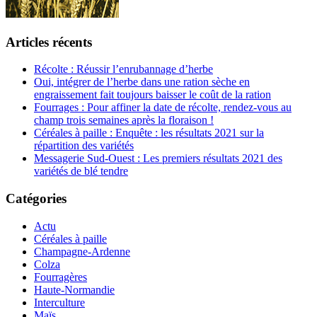
Articles récents
Récolte : Réussir l’enrubannage d’herbe
Oui, intégrer de l’herbe dans une ration sèche en
engraissement fait toujours baisser le coût de la ration
Fourrages : Pour affiner la date de récolte, rendez-vous au
champ trois semaines après la floraison !
Céréales à paille : Enquête : les résultats 2021 sur la
répartition des variétés
Messagerie Sud-Ouest : Les premiers résultats 2021 des
variétés de blé tendre
Catégories
Actu
Céréales à paille
Champagne-Ardenne
Colza
Fourragères
Haute-Normandie
Interculture
Maïs