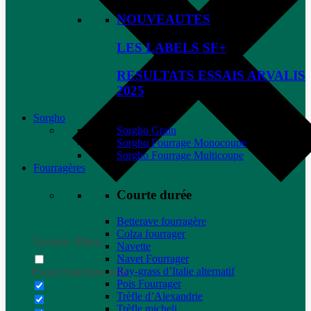
NOUVEAUTES
LES LABELS SF+
RESULTATS ESSAIS ARVALIS
2025
Sorgho
Sorgho Grain
Sorgho Fourrage Monocoupe
Sorgho Fourrage Multicoupe
Fourragères
Courte durée
Betterave fourragère
Colza fourrager
Generic filters
Navette
Navet Fourrager
Ray-grass d’Italie alternatif
Exact matches only
Pois Fourrager
Trèfle d’Alexandrie
Trèfle micheli