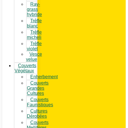
Ray-
grass
hybride
Trèfle
blanc
Trèfle
micheli
Trèfle
violet
Vesce
velue
Couverts
Végétaux
Enherbement
Couverts
Grandes
Cultures
Couverts
Faunistiques
Cultures
Dérobées
Couverts
Mellifères