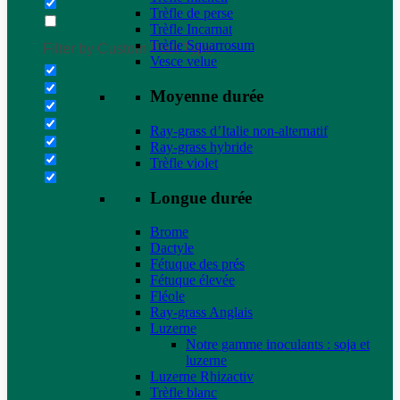
Trèfle de perse
Trèfle Incarnat
Trèfle Squarrosum
Filter by Custom Post Type
Vesce velue
Moyenne durée
Ray-grass d’Italie non-alternatif
Ray-grass hybride
Trèfle violet
Longue durée
Brome
Dactyle
Fétuque des prés
Fétuque élevée
Fléole
Ray-grass Anglais
Luzerne
Notre gamme inoculants : soja et
luzerne
Luzerne Rhizactiv
Trèfle blanc