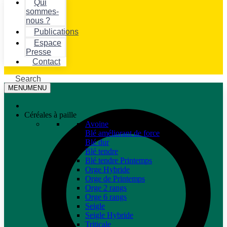
Qui
sommes-
nous ?
Publications
Espace
Presse
Contact
Search
MENU
MENU
Céréales à paille
Avoine
Blé améliorant de force
Blé dur
Blé tendre
Blé tendre Printemps
Orge Hybride
Orge de Printemps
Orge 2 rangs
Orge 6 rangs
Seigle
Seigle Hybride
Triticale