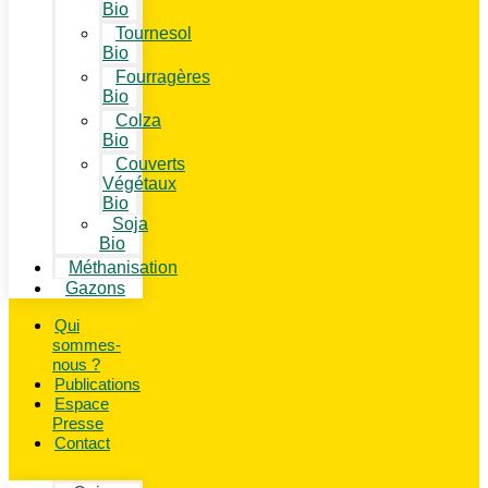
Bio
Tournesol
Bio
Fourragères
Bio
Colza
Bio
Couverts
Végétaux
Bio
Soja
Bio
Méthanisation
Gazons
Qui
sommes-
nous ?
Publications
Espace
Presse
Contact