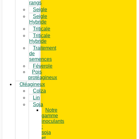
rangs
Seigle
Seigle
Hybride
Triticale
Triticale
Hybride
Traitement
de
semences
Féverole
Pois
protéagineux
Oléagineux
Colza
Lin
Soja
Notre
gamme
inoculants
:
soja
et