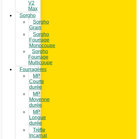
V2
Max
Sorgho
Sorgho
Grain
Sorgho
Fourrage
Monocoupe
Sorgho
Fourrage
Multicoupe
Fourragères
MP
Courte
durée
MP
Moyenne
durée
MP
Longue
durée
Trèfle
Incarnat