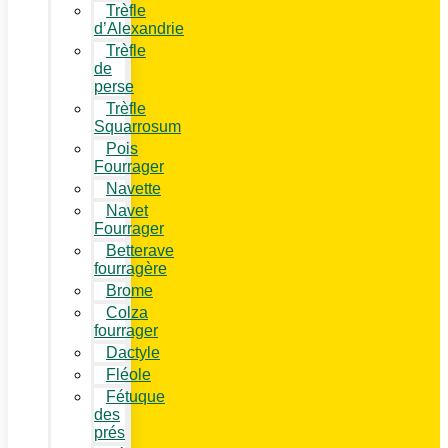
Trèfle
d’Alexandrie
Trèfle
de
perse
Trèfle
Squarrosum
Pois
Fourrager
Navette
Navet
Fourrager
Betterave
fourragère
Brome
Colza
fourrager
Dactyle
Fléole
Fétuque
des
prés