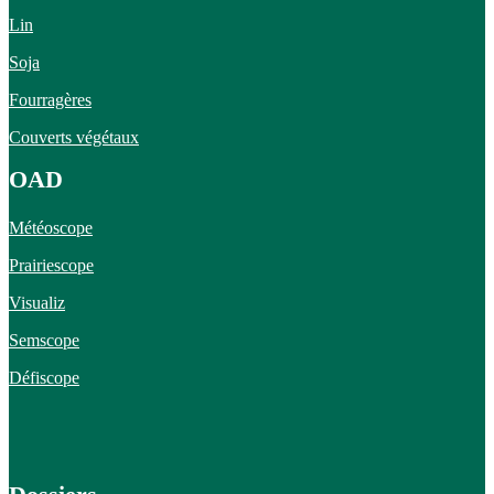
Lin
Soja
Fourragères
Couverts végétaux
OAD
Météoscope
Prairiescope
Visualiz
Semscope
Défiscope