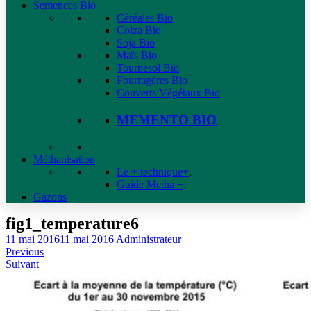
Semences Bio
Céréales Bio
Colza Bio
Soja Bio
Maïs Bio
Tournesol Bio
Fourragères Bio
Couverts Végétaux Bio
MEMENTO BIO
Méthanisation
Le + technique+
.
Guide Metha +
.
Gazons
fig1_temperature6
11 mai 2016
11 mai 2016
Administrateur
Previous
Suivant