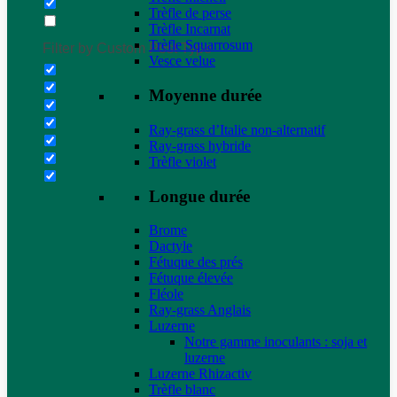
Trèfle de perse
Trèfle Incarnat
Trèfle Squarrosum
Filter by Custom Post Type
Vesce velue
Moyenne durée
Ray-grass d’Italie non-alternatif
Ray-grass hybride
Trèfle violet
Longue durée
Brome
Dactyle
Fétuque des prés
Fétuque élevée
Fléole
Ray-grass Anglais
Luzerne
Notre gamme inoculants : soja et
luzerne
Luzerne Rhizactiv
Trèfle blanc