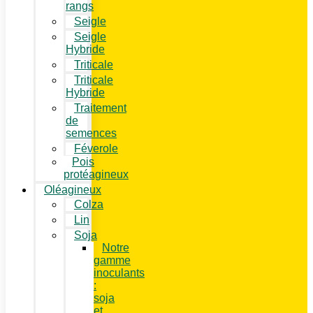
rangs
Seigle
Seigle
Hybride
Triticale
Triticale
Hybride
Traitement
de
semences
Féverole
Pois
protéagineux
Oléagineux
Colza
Lin
Soja
Notre
gamme
inoculants
:
soja
et