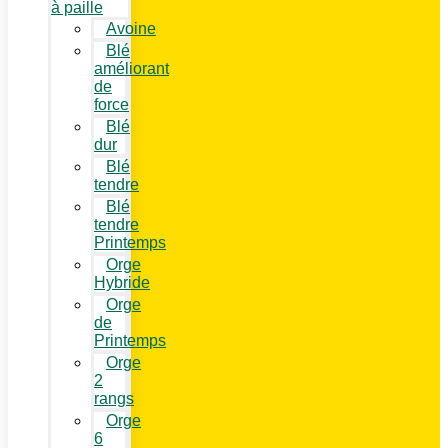
à paille
Avoine
Blé
améliorant
de
force
Blé
dur
Blé
tendre
Blé
tendre
Printemps
Orge
Hybride
Orge
de
Printemps
Orge
2
rangs
Orge
6