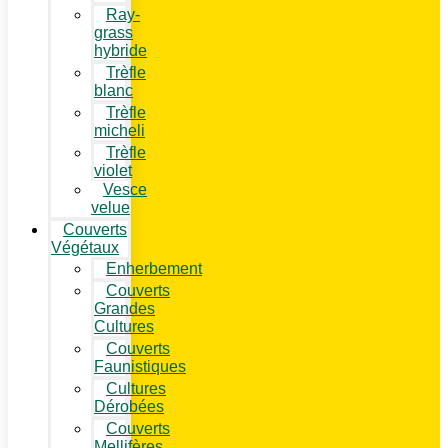
Ray-
grass
hybride
Trèfle
blanc
Trèfle
micheli
Trèfle
violet
Vesce
velue
Couverts
Végétaux
Enherbement
Couverts
Grandes
Cultures
Couverts
Faunistiques
Cultures
Dérobées
Couverts
Mellifères