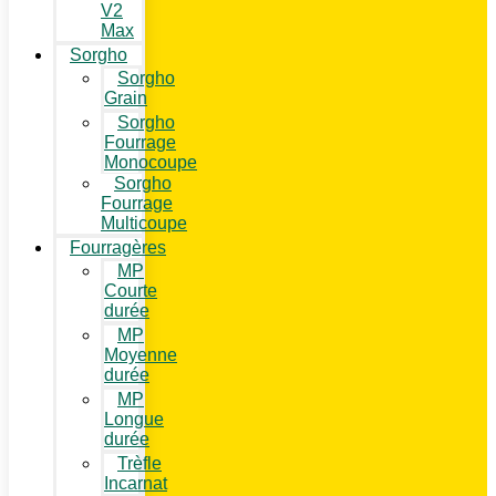
V2
Max
Sorgho
Sorgho
Grain
Sorgho
Fourrage
Monocoupe
Sorgho
Fourrage
Multicoupe
Fourragères
MP
Courte
durée
MP
Moyenne
durée
MP
Longue
durée
Trèfle
Incarnat