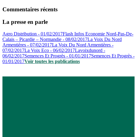
Commentaires récents
La presse en parle
Agro Distribution - 01/02/2017
Flash Infos Economie Nord-Pas-De-
Calais – Picardie – Normandie - 08/02/2017
La Voix Du Nord
Armentières - 07/02/2017
La Voix Du Nord Armentières -
07/02/2017
La Voix Eco - 06/02/2017
Lavoixdunord -
06/02/2017
Semences Et Progrès - 01/01/2017
Semences Et Progrès -
01/01/2017
Voir toutes les publications