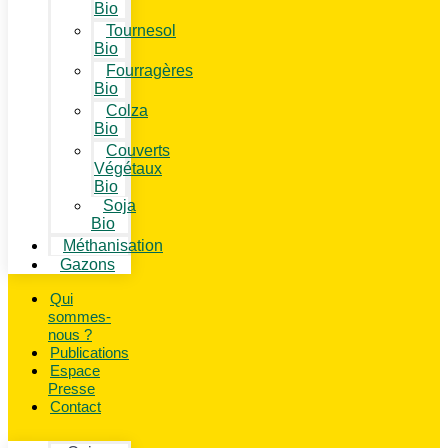
Bio
Tournesol
Bio
Fourragères
Bio
Colza
Bio
Couverts
Végétaux
Bio
Soja
Bio
Méthanisation
Gazons
Qui
sommes-
nous ?
Publications
Espace
Presse
Contact