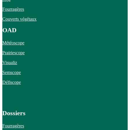
Fourragères
Couverts végétaux
OAD
Météoscope
Prairiescope
Visualiz
Semscope
Défiscope
Dossiers
Fourragères