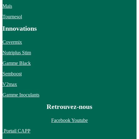
Maïs
Tournesol
Innovations
Covermix
Nutriplus Stim
Gamme Black
Semboost
V2max
Gamme Inoculants
Retrouvez-nous
Facebook
Youtube
Portail CAPP