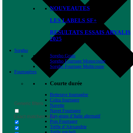
NOUVEAUTES
LES LABELS SF+
RESULTATS ESSAIS ARVALIS
2025
Sorgho
Sorgho Grain
Sorgho Fourrage Monocoupe
Sorgho Fourrage Multicoupe
Fourragères
Courte durée
Betterave fourragère
Colza fourrager
Generic filters
Navette
Navet Fourrager
Ray-grass d’Italie alternatif
Exact matches only
Pois Fourrager
Trèfle d’Alexandrie
Trèfle micheli