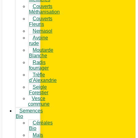
Couverts
Méthanisation
Couverts
Fleuris
Nemasol
Avoine
rude
Moutarde
Blanche
Radis
fourrager
Trèfle
d’Alexandrie
Seigle
Forestier
Vesce
commune
Semences
Bio
Céréales
Bio
Maïs