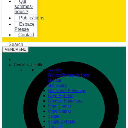
Qui
sommes-
nous ?
Publications
Espace
Presse
Contact
Search
MENU
MENU
Céréales à paille
Avoine
Blé améliorant de force
Blé dur
Blé tendre
Blé tendre Printemps
Orge Hybride
Orge de Printemps
Orge 2 rangs
Orge 6 rangs
Seigle
Seigle Hybride
Triticale