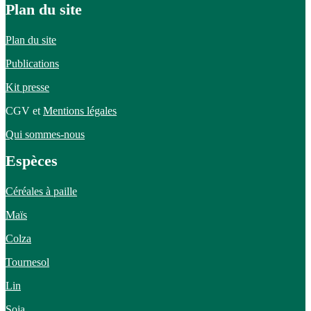
Plan du site
Plan du site
Publications
Kit presse
CGV et
Mentions légales
Qui sommes-nous
Espèces
Céréales à paille
Maïs
Colza
Tournesol
Lin
Soja