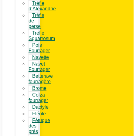
Trèfle
d’Alexandrie
Trèfle
de
perse
Trèfle
Squarrosum
Pois
Fourrager
Navette
Navet
Fourrager
Betterave
fourragère
Brome
Colza
fourrager
Dactyle
Fléole
Fétuque
des
prés