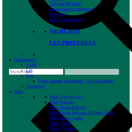
Triticale Hybride
Traitement de semences
Féverole
Pois protéagineux
MEMENTO
LES PREFEREES
Oléagineux
Colza
Lin
Soja
Notre gamme inoculants : soja et luzerne
Tournesol
Maïs
Maïs Très précoce
Maïs Précoce
Maïs Demi-Précoce
Maïs Demi-Précoce à Demi-Tardif
Maïs Demi-Tardif
Maïs Tardif
Maïs V2 Max