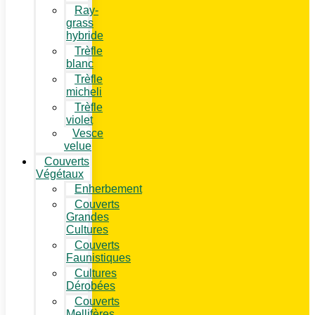
Ray-
grass
hybride
Trèfle
blanc
Trèfle
micheli
Trèfle
violet
Vesce
velue
Couverts
Végétaux
Enherbement
Couverts
Grandes
Cultures
Couverts
Faunistiques
Cultures
Dérobées
Couverts
Mellifères