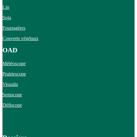
Lin
Soja
Fourragères
Couverts végétaux
OAD
Météoscope
Prairiescope
Visualiz
Semscope
Défiscope