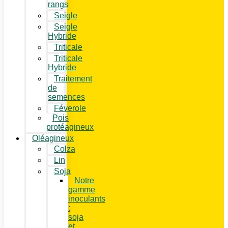
rangs
Seigle
Seigle
Hybride
Triticale
Triticale
Hybride
Traitement
de
semences
Féverole
Pois
protéagineux
Oléagineux
Colza
Lin
Soja
Notre
gamme
inoculants
:
soja
et