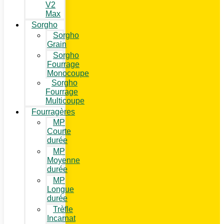
V2
Max
Sorgho
Sorgho
Grain
Sorgho
Fourrage
Monocoupe
Sorgho
Fourrage
Multicoupe
Fourragères
MP
Courte
durée
MP
Moyenne
durée
MP
Longue
durée
Trèfle
Incarnat