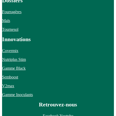
Dossiers
Fourragères
Maïs
Tournesol
Innovations
Covermix
Nutriplus Stim
Gamme Black
Semboost
V2max
Gamme Inoculants
Retrouvez-nous
Facebook
Youtube