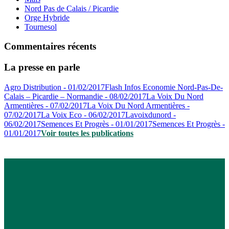
Nord Pas de Calais / Picardie
Orge Hybride
Tournesol
Commentaires récents
La presse en parle
Agro Distribution - 01/02/2017
Flash Infos Economie Nord-Pas-De-
Calais – Picardie – Normandie - 08/02/2017
La Voix Du Nord
Armentières - 07/02/2017
La Voix Du Nord Armentières -
07/02/2017
La Voix Eco - 06/02/2017
Lavoixdunord -
06/02/2017
Semences Et Progrès - 01/01/2017
Semences Et Progrès -
01/01/2017
Voir toutes les publications