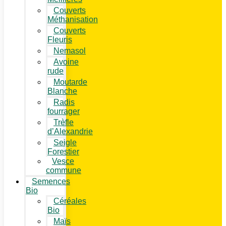
Couverts
Méthanisation
Couverts
Fleuris
Nemasol
Avoine
rude
Moutarde
Blanche
Radis
fourrager
Trèfle
d’Alexandrie
Seigle
Forestier
Vesce
commune
Semences
Bio
Céréales
Bio
Maïs