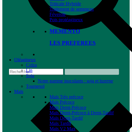
Triticale Hybride
Traitement de semences
Féverole
Pois protéagineux
MEMENTO
LES PREFEREES
Oléagineux
Colza
Lin
Soja
Notre gamme inoculants : soja et luzerne
Tournesol
Maïs
Maïs Très précoce
Maïs Précoce
Maïs Demi-Précoce
Maïs Demi-Précoce à Demi-Tardif
Maïs Demi-Tardif
Maïs Tardif
Maïs V2 Max