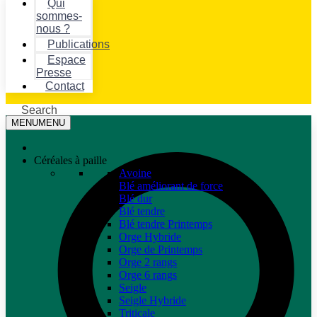
Qui
sommes-
nous ?
Publications
Espace
Presse
Contact
Search
MENU
MENU
Céréales à paille
Avoine
Blé améliorant de force
Blé dur
Blé tendre
Blé tendre Printemps
Orge Hybride
Orge de Printemps
Orge 2 rangs
Orge 6 rangs
Seigle
Seigle Hybride
Triticale