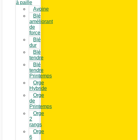
à paille
Avoine
Blé
améliorant
de
force
Blé
dur
Blé
tendre
Blé
tendre
Printemps
Orge
Hybride
Orge
de
Printemps
Orge
2
rangs
Orge
6