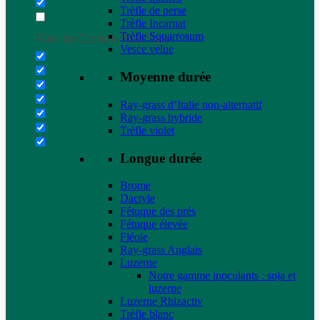
Trèfle de perse
Trèfle Incarnat
Trèfle Squarrosum
Filter by Custom Post Type
Vesce velue
Moyenne durée
Ray-grass d’Italie non-alternatif
Ray-grass hybride
Trèfle violet
Longue durée
Brome
Dactyle
Fétuque des prés
Fétuque élevée
Fléole
Ray-grass Anglais
Luzerne
Notre gamme inoculants : soja et
luzerne
Luzerne Rhizactiv
Trèfle blanc