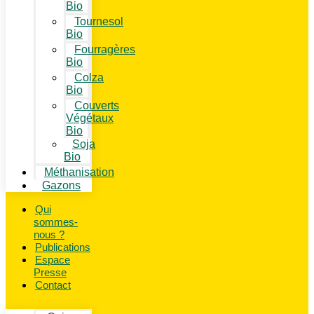
Bio
Tournesol
Bio
Fourragères
Bio
Colza
Bio
Couverts
Végétaux
Bio
Soja
Bio
Méthanisation
Gazons
Qui
sommes-
nous ?
Publications
Espace
Presse
Contact