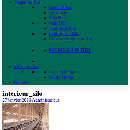
Semences Bio
Céréales Bio
Colza Bio
Soja Bio
Maïs Bio
Tournesol Bio
Fourragères Bio
Couverts Végétaux Bio
MEMENTO BIO
Méthanisation
Le + technique+
.
Guide Metha +
.
Gazons
interieur_silo
27 janvier 2016
Administrateur