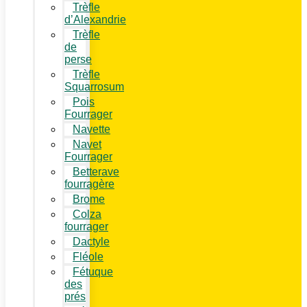
Trèfle
d’Alexandrie
Trèfle
de
perse
Trèfle
Squarrosum
Pois
Fourrager
Navette
Navet
Fourrager
Betterave
fourragère
Brome
Colza
fourrager
Dactyle
Fléole
Fétuque
des
prés