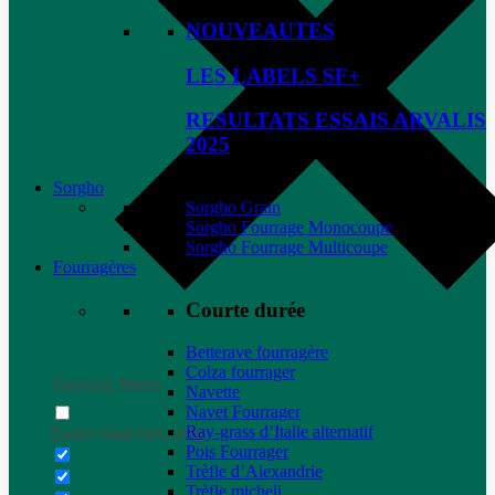
NOUVEAUTES
LES LABELS SF+
RESULTATS ESSAIS ARVALIS
2025
Sorgho
Sorgho Grain
Sorgho Fourrage Monocoupe
Sorgho Fourrage Multicoupe
Fourragères
Courte durée
Betterave fourragère
Colza fourrager
Generic filters
Navette
Navet Fourrager
Ray-grass d’Italie alternatif
Exact matches only
Pois Fourrager
Trèfle d’Alexandrie
Trèfle micheli