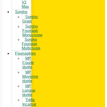
V2
Max
Sorgho
Sorgho
Grain
Sorgho
Fourrage
Monocoupe
Sorgho
Fourrage
Multicoupe
Fourragères
MP
Courte
durée
MP
Moyenne
durée
MP
Longue
durée
Trèfle
Incarnat