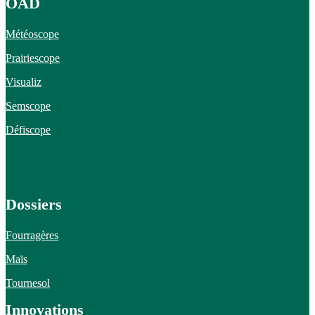
OAD
Météoscope
Prairiescope
Visualiz
Semscope
Défiscope
Dossiers
Fourragères
Maïs
Tournesol
Innovations