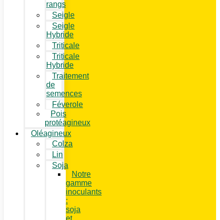
rangs
Seigle
Seigle
Hybride
Triticale
Triticale
Hybride
Traitement
de
semences
Féverole
Pois
protéagineux
Oléagineux
Colza
Lin
Soja
Notre
gamme
inoculants
:
soja
et