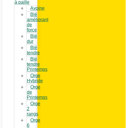
à paille
Avoine
Blé
améliorant
de
force
Blé
dur
Blé
tendre
Blé
tendre
Printemps
Orge
Hybride
Orge
de
Printemps
Orge
2
rangs
Orge
6