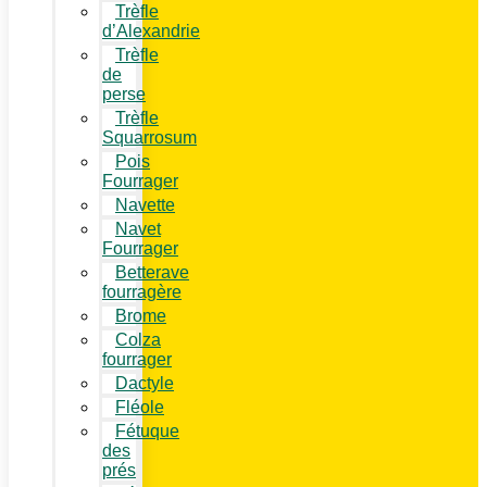
Trèfle
d’Alexandrie
Trèfle
de
perse
Trèfle
Squarrosum
Pois
Fourrager
Navette
Navet
Fourrager
Betterave
fourragère
Brome
Colza
fourrager
Dactyle
Fléole
Fétuque
des
prés