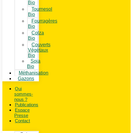
Bio
Tournesol
Bio
Fourragères
Bio
Colza
Bio
Couverts
Végétaux
Bio
Soja
Bio
Méthanisation
Gazons
Qui
sommes-
nous ?
Publications
Espace
Presse
Contact