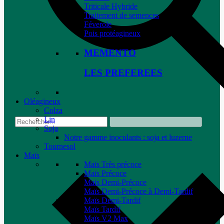
Triticale Hybride
Traitement de semences
Féverole
Pois protéagineux
MEMENTO
LES PREFEREES
Oléagineux
Colza
Lin
Soja
Notre gamme inoculants : soja et luzerne
Tournesol
Maïs
Maïs Très précoce
Maïs Précoce
Maïs Demi-Précoce
Maïs Demi-Précoce à Demi-Tardif
Maïs Demi-Tardif
Maïs Tardif
Maïs V2 Max