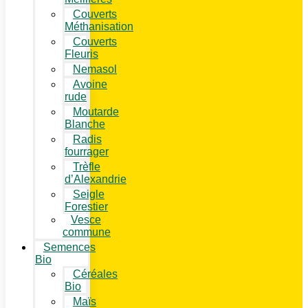
Couverts
Méthanisation
Couverts
Fleuris
Nemasol
Avoine
rude
Moutarde
Blanche
Radis
fourrager
Trèfle
d’Alexandrie
Seigle
Forestier
Vesce
commune
Semences
Bio
Céréales
Bio
Maïs