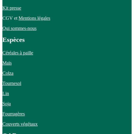
Kit presse
CGV et
Mentions légales
Qui sommes-nous
Espèces
Céréales à paille
Maïs
Colza
Tournesol
Lin
Soja
Fourragères
Couverts végétaux