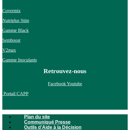
Covermix
Nutriplus Stim
Gamme Black
Semboost
V2max
Gamme Inoculants
Retrouvez-nous
Facebook
Youtube
Portail CAPP
Plan du site
Communiqué Presse
Outils d’Aide à la Décision