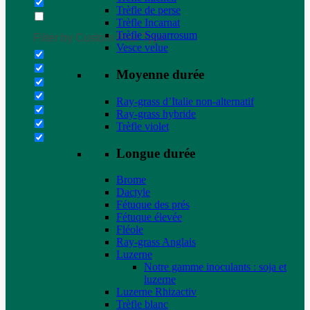
Trèfle de perse
Trèfle Incarnat
Trèfle Squarrosum
Filter by Custom Post Type
Vesce velue
Moyenne durée
Ray-grass d’Italie non-alternatif
Ray-grass hybride
Trèfle violet
Longue durée
Brome
Dactyle
Fétuque des prés
Fétuque élevée
Fléole
Ray-grass Anglais
Luzerne
Notre gamme inoculants : soja et
luzerne
Luzerne Rhizactiv
Trèfle blanc