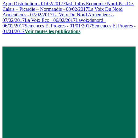
Agro Distribution - 01/02/2017
Flash Infos Economie Nord-Pas-De-
Calais – Picardie – Normandie - 08/02/2017
La Voix Du Nord
Armentières - 07/02/2017
La Voix Du Nord Armentières -
07/02/2017
La Voix Eco - 06/02/2017
Lavoixdunord -
06/02/2017
Semences Et Progrès - 01/01/2017
Semences Et Progrès -
01/01/2017
Voir toutes les publications