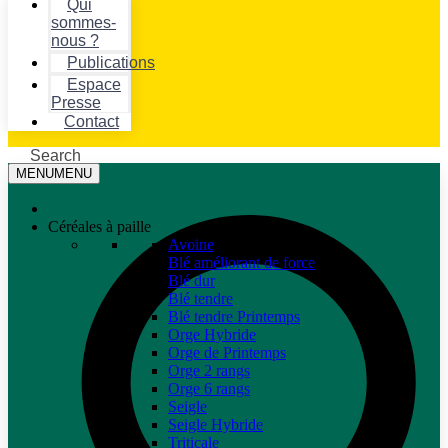
Qui
sommes-
nous ?
Publications
Espace
Presse
Contact
Search
MENU
MENU
Céréales à paille
Avoine
Blé améliorant de force
Blé dur
Blé tendre
Blé tendre Printemps
Orge Hybride
Orge de Printemps
Orge 2 rangs
Orge 6 rangs
Seigle
Seigle Hybride
Triticale