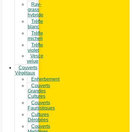
Ray-
grass
hybride
Trèfle
blanc
Trèfle
micheli
Trèfle
violet
Vesce
velue
Couverts
Végétaux
Enherbement
Couverts
Grandes
Cultures
Couverts
Faunistiques
Cultures
Dérobées
Couverts
Mellifères