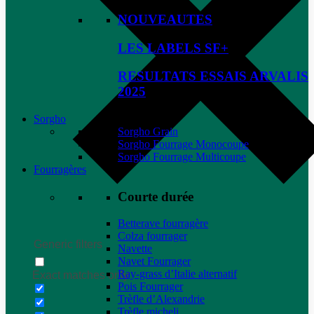
NOUVEAUTES
LES LABELS SF+
RESULTATS ESSAIS ARVALIS
2025
Sorgho
Sorgho Grain
Sorgho Fourrage Monocoupe
Sorgho Fourrage Multicoupe
Fourragères
Courte durée
Betterave fourragère
Colza fourrager
Generic filters
Navette
Navet Fourrager
Ray-grass d’Italie alternatif
Exact matches only
Pois Fourrager
Trèfle d’Alexandrie
Trèfle micheli