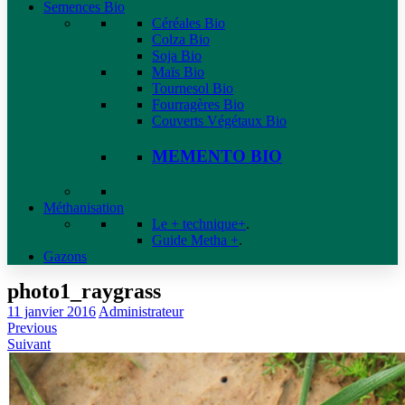
Semences Bio
Céréales Bio
Colza Bio
Soja Bio
Maïs Bio
Tournesol Bio
Fourragères Bio
Couverts Végétaux Bio
MEMENTO BIO
Méthanisation
Le + technique+
.
Guide Metha +
.
Gazons
photo1_raygrass
11 janvier 2016
Administrateur
Previous
Suivant