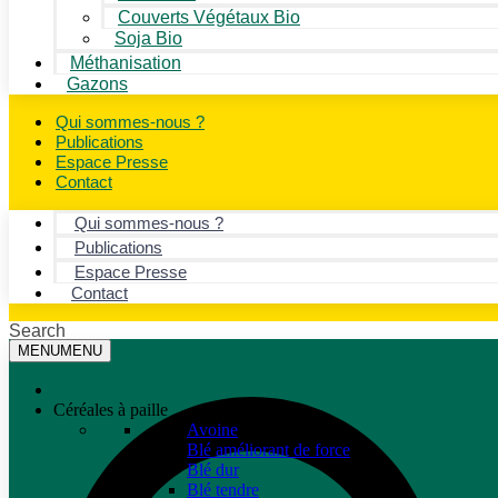
Couverts Végétaux Bio
Soja Bio
Méthanisation
Gazons
Qui sommes-nous ?
Publications
Espace Presse
Contact
Qui sommes-nous ?
Publications
Espace Presse
Contact
Search
MENU
MENU
Céréales à paille
Avoine
Blé améliorant de force
Blé dur
Blé tendre