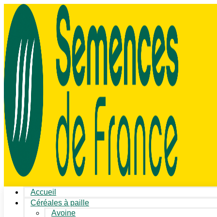
Accueil
Céréales à paille
Avoine