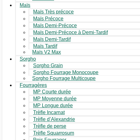
Maïs
Maïs Très précoce
Maïs Précoce
Maïs Demi-Précoce
Maïs Demi-Précoce à Demi-Tardif
Maïs Demi-Tardif
Maïs Tardif
Maïs V2 Max
Sorgho
Sorgho Grain
Sorgho Fourrage Monocoupe
Sorgho Fourrage Multicoupe
Fourragères
MP Courte durée
MP Moyenne durée
MP Longue durée
Trèfle Incarnat
Trèfle d’Alexandrie
Trèfle de perse
Trèfle Squarrosum
Pois Fourrager