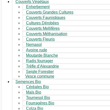
Couverts Végétaux
Enherbement
Couverts Grandes Cultures
Couverts Faunistiques
Cultures Dérobées
Couverts Mellifères
Couverts Méthanisation
Couverts Fleuris
Nemasol
Avoine rude
Moutarde Blanche
Radis fourrager
Trèfle d’Alexandrie
Seigle Forestier
Vesce commune
Semences Bio
Céréales Bio
Maïs Bio
Tournesol Bio
Fourragères Bio
Colza Bio