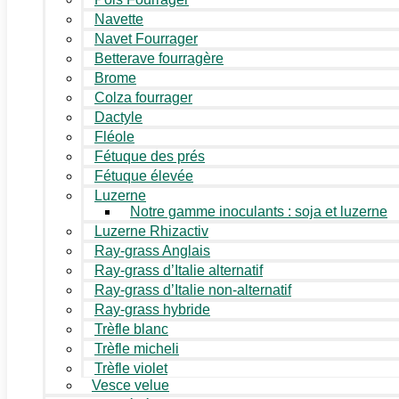
Navette
Navet Fourrager
Betterave fourragère
Brome
Colza fourrager
Dactyle
Fléole
Fétuque des prés
Fétuque élevée
Luzerne
Notre gamme inoculants : soja et luzerne
Luzerne Rhizactiv
Ray-grass Anglais
Ray-grass d’Italie alternatif
Ray-grass d’Italie non-alternatif
Ray-grass hybride
Trèfle blanc
Trèfle micheli
Trèfle violet
Vesce velue