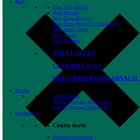
Maïs
Maïs Très précoce
Maïs Précoce
Maïs Demi-Précoce
Maïs Demi-Précoce à Demi-Tardif
Maïs Demi-Tardif
Maïs Tardif
Maïs V2 Max
NOUVEAUTES
LES LABELS SF+
RESULTATS ESSAIS ARVALIS 
Sorgho
Sorgho Grain
Sorgho Fourrage Monocoupe
Sorgho Fourrage Multicoupe
Fourragères
Courte durée
Betterave fourragère