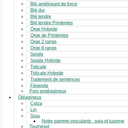
Blé améliorant de force
Blé dur
Blé tendre
Blé tendre Printemps
Orge Hybride
Orge de Printemps
Orge 2 rangs
Orge 6 rangs
Seigle
Seigle Hybride
Triticale
Triticale Hybride
Traitement de semences
Féverole
Pois protéagineux
Oléagineux
Colza
Lin
Soja
Notre gamme inoculants : soja et luzerne
Tournesol