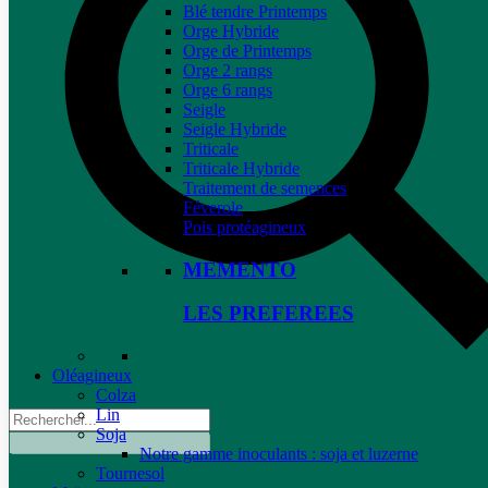
Blé tendre Printemps
Orge Hybride
Orge de Printemps
Orge 2 rangs
Orge 6 rangs
Seigle
Seigle Hybride
Triticale
Triticale Hybride
Traitement de semences
Féverole
Pois protéagineux
MEMENTO
LES PREFEREES
Oléagineux
Colza
Lin
Soja
Notre gamme inoculants : soja et luzerne
Tournesol