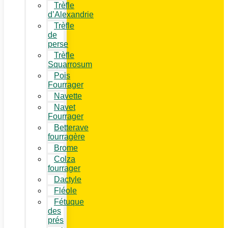
Trèfle
d’Alexandrie
Trèfle
de
perse
Trèfle
Squarrosum
Pois
Fourrager
Navette
Navet
Fourrager
Betterave
fourragère
Brome
Colza
fourrager
Dactyle
Fléole
Fétuque
des
prés