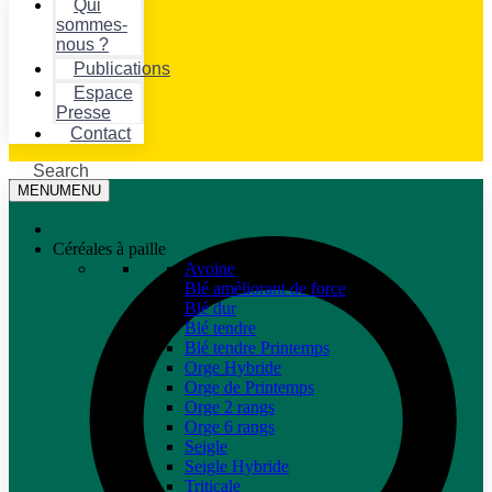
Qui
sommes-
nous ?
Publications
Espace
Presse
Contact
Search
MENU
MENU
Céréales à paille
Avoine
Blé améliorant de force
Blé dur
Blé tendre
Blé tendre Printemps
Orge Hybride
Orge de Printemps
Orge 2 rangs
Orge 6 rangs
Seigle
Seigle Hybride
Triticale