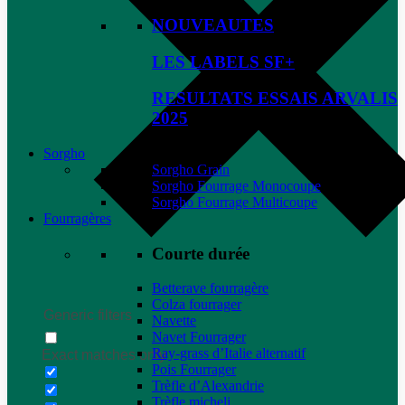
NOUVEAUTES
LES LABELS SF+
RESULTATS ESSAIS ARVALIS
2025
Sorgho
Sorgho Grain
Sorgho Fourrage Monocoupe
Sorgho Fourrage Multicoupe
Fourragères
Courte durée
Betterave fourragère
Colza fourrager
Generic filters
Navette
Navet Fourrager
Ray-grass d’Italie alternatif
Exact matches only
Pois Fourrager
Trèfle d’Alexandrie
Trèfle micheli