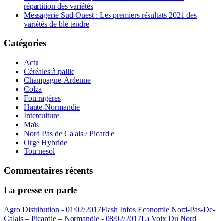
répartition des variétés
Messagerie Sud-Ouest : Les premiers résultats 2021 des
variétés de blé tendre
Catégories
Actu
Céréales à paille
Champagne-Ardenne
Colza
Fourragères
Haute-Normandie
Interculture
Maïs
Nord Pas de Calais / Picardie
Orge Hybride
Tournesol
Commentaires récents
La presse en parle
Agro Distribution - 01/02/2017
Flash Infos Economie Nord-Pas-De-
Calais – Picardie – Normandie - 08/02/2017
La Voix Du Nord