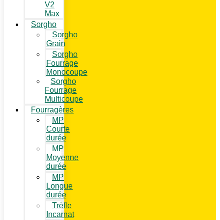
V2
Max
Sorgho
Sorgho
Grain
Sorgho
Fourrage
Monocoupe
Sorgho
Fourrage
Multicoupe
Fourragères
MP
Courte
durée
MP
Moyenne
durée
MP
Longue
durée
Trèfle
Incarnat