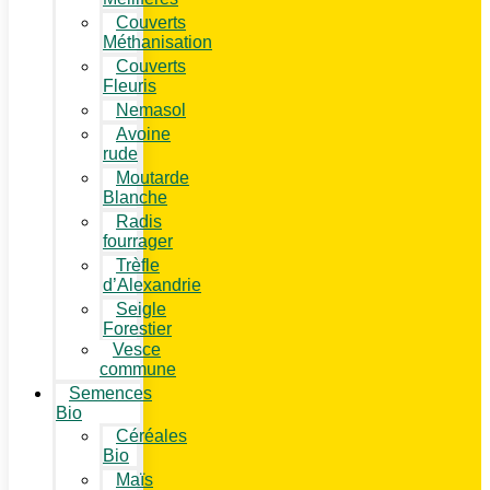
Couverts
Méthanisation
Couverts
Fleuris
Nemasol
Avoine
rude
Moutarde
Blanche
Radis
fourrager
Trèfle
d’Alexandrie
Seigle
Forestier
Vesce
commune
Semences
Bio
Céréales
Bio
Maïs