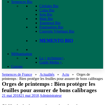
Semences Bio
Céréales Bio
Colza Bio
Soja Bio
Maïs Bio
Tournesol Bio
Fourragères Bio
Couverts Végétaux Bio
MEMENTO BIO
Méthanisation
Le + technique+
.
Guide Metha +
.
Gazons
Semences de France
»
Actualités
»
Actu
»
Orges de
printemps : Bien protéger les feuilles pour assurer de bons calibrages
Orges de printemps : Bien protéger les
feuilles pour assurer de bons calibrages
21 mai 2018
21 mai 2018
Administrateur