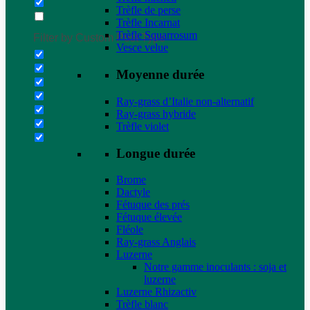
Trèfle de perse
Trèfle Incarnat
Trèfle Squarrosum
Filter by Custom Post Type
Vesce velue
Moyenne durée
Ray-grass d’Italie non-alternatif
Ray-grass hybride
Trèfle violet
Longue durée
Brome
Dactyle
Fétuque des prés
Fétuque élevée
Fléole
Ray-grass Anglais
Luzerne
Notre gamme inoculants : soja et
luzerne
Luzerne Rhizactiv
Trèfle blanc