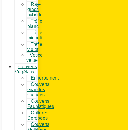
Ray-
grass
hybride
Trèfle
blanc
Trèfle
micheli
Trèfle
violet
Vesce
velue
Couverts
Végétaux
Enherbement
Couverts
Grandes
Cultures
Couverts
Faunistiques
Cultures
Dérobées
Couverts
Mellifères