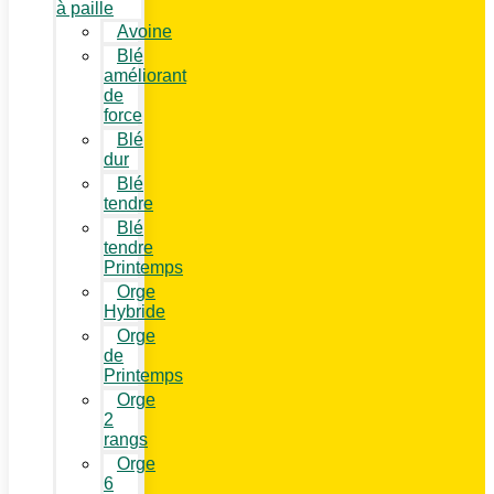
à paille
Avoine
Blé
améliorant
de
force
Blé
dur
Blé
tendre
Blé
tendre
Printemps
Orge
Hybride
Orge
de
Printemps
Orge
2
rangs
Orge
6