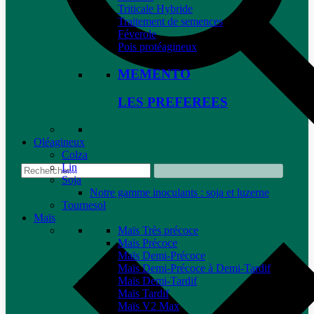
Triticale Hybride
Traitement de semences
Féverole
Pois protéagineux
MEMENTO
LES PREFEREES
Oléagineux
Colza
Lin
Soja
Notre gamme inoculants : soja et luzerne
Tournesol
Maïs
Maïs Très précoce
Maïs Précoce
Maïs Demi-Précoce
Maïs Demi-Précoce à Demi-Tardif
Maïs Demi-Tardif
Maïs Tardif
Maïs V2 Max