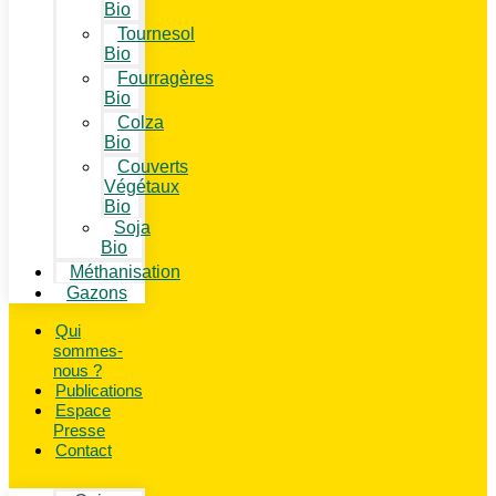
Bio
Tournesol
Bio
Fourragères
Bio
Colza
Bio
Couverts
Végétaux
Bio
Soja
Bio
Méthanisation
Gazons
Qui
sommes-
nous ?
Publications
Espace
Presse
Contact