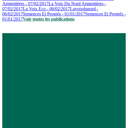
Armentières - 07/02/2017
La Voix Du Nord Armentières -
07/02/2017
La Voix Eco - 06/02/2017
Lavoixdunord -
06/02/2017
Semences Et Progrès - 01/01/2017
Semences Et Progrès -
01/01/2017
Voir toutes les publications