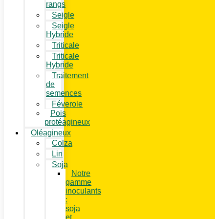
rangs
Seigle
Seigle
Hybride
Triticale
Triticale
Hybride
Traitement
de
semences
Féverole
Pois
protéagineux
Oléagineux
Colza
Lin
Soja
Notre
gamme
inoculants
:
soja
et