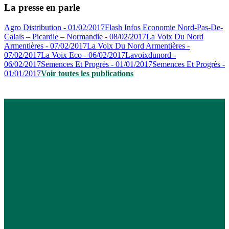
La presse en parle
Agro Distribution - 01/02/2017
Flash Infos Economie Nord-Pas-De-
Calais – Picardie – Normandie - 08/02/2017
La Voix Du Nord
Armentières - 07/02/2017
La Voix Du Nord Armentières -
07/02/2017
La Voix Eco - 06/02/2017
Lavoixdunord -
06/02/2017
Semences Et Progrès - 01/01/2017
Semences Et Progrès -
01/01/2017
Voir toutes les publications