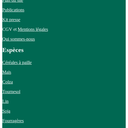
Plan du site
Publications
Kit presse
CGV et
Mentions légales
Qui sommes-nous
Espèces
Céréales à paille
Maïs
Colza
Tournesol
Lin
Soja
Fourragères