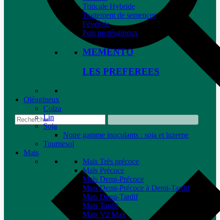
Triticale Hybride
Traitement de semences
Féverole
Pois protéagineux
MEMENTO
LES PREFEREES
Oléagineux
Colza
Lin
Soja
Notre gamme inoculants : soja et luzerne
Tournesol
Maïs
Maïs Très précoce
Maïs Précoce
Maïs Demi-Précoce
Maïs Demi-Précoce à Demi-Tardif
Maïs Demi-Tardif
Maïs Tardif
Maïs V2 Max