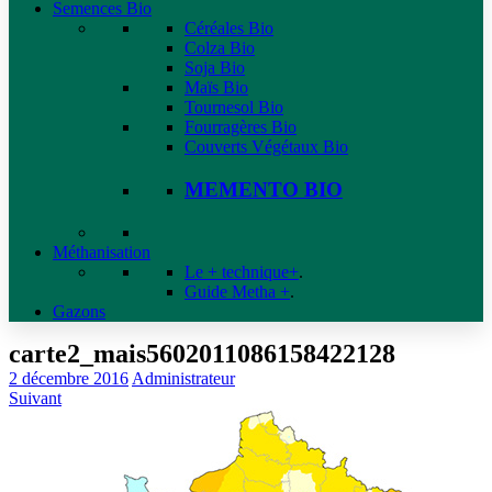
Semences Bio
Céréales Bio
Colza Bio
Soja Bio
Maïs Bio
Tournesol Bio
Fourragères Bio
Couverts Végétaux Bio
MEMENTO BIO
Méthanisation
Le + technique+
.
Guide Metha +
.
Gazons
carte2_mais5602011086158422128
2 décembre 2016
Administrateur
Suivant