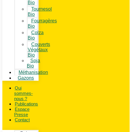
Bio
Tournesol
Bio
Fourragères
Bio
Colza
Bio
Couverts
Végétaux
Bio
Soja
Bio
Méthanisation
Gazons
Qui
sommes-
nous ?
Publications
Espace
Presse
Contact