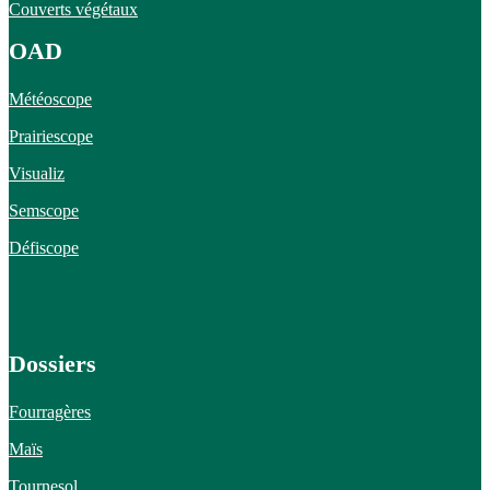
Couverts végétaux
OAD
Météoscope
Prairiescope
Visualiz
Semscope
Défiscope
Dossiers
Fourragères
Maïs
Tournesol