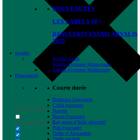
NOUVEAUTES
LES LABELS SF+
RESULTATS ESSAIS ARVALIS
2025
Sorgho
Sorgho Grain
Sorgho Fourrage Monocoupe
Sorgho Fourrage Multicoupe
Fourragères
Courte durée
Betterave fourragère
Colza fourrager
Generic filters
Navette
Navet Fourrager
Ray-grass d’Italie alternatif
Exact matches only
Pois Fourrager
Trèfle d’Alexandrie
Trèfle micheli