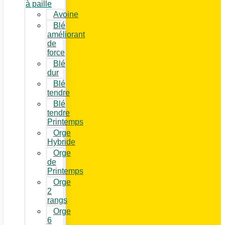
à paille
Avoine
Blé
améliorant
de
force
Blé
dur
Blé
tendre
Blé
tendre
Printemps
Orge
Hybride
Orge
de
Printemps
Orge
2
rangs
Orge
6