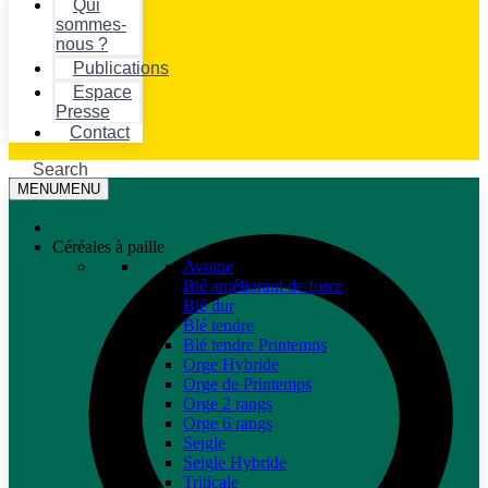
Qui
sommes-
nous ?
Publications
Espace
Presse
Contact
Search
MENU
MENU
Céréales à paille
Avoine
Blé améliorant de force
Blé dur
Blé tendre
Blé tendre Printemps
Orge Hybride
Orge de Printemps
Orge 2 rangs
Orge 6 rangs
Seigle
Seigle Hybride
Triticale