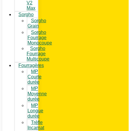
V2
Max
Sorgho
Sorgho
Grain
Sorgho
Fourrage
Monocoupe
Sorgho
Fourrage
Multicoupe
Fourragères
MP
Courte
durée
MP
Moyenne
durée
MP
Longue
durée
Trèfle
Incarnat