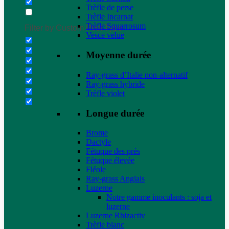
Trèfle de perse
Trèfle Incarnat
Trèfle Squarrosum
Filter by Custom Post Type
Vesce velue
Moyenne durée
Ray-grass d’Italie non-alternatif
Ray-grass hybride
Trèfle violet
Longue durée
Brome
Dactyle
Fétuque des prés
Fétuque élevée
Fléole
Ray-grass Anglais
Luzerne
Notre gamme inoculants : soja et
luzerne
Luzerne Rhizactiv
Trèfle blanc