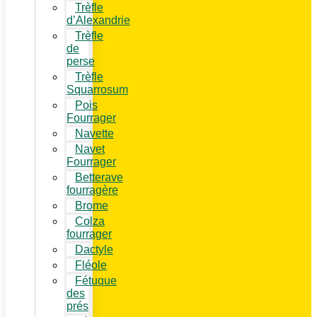
Trèfle
d’Alexandrie
Trèfle
de
perse
Trèfle
Squarrosum
Pois
Fourrager
Navette
Navet
Fourrager
Betterave
fourragère
Brome
Colza
fourrager
Dactyle
Fléole
Fétuque
des
prés