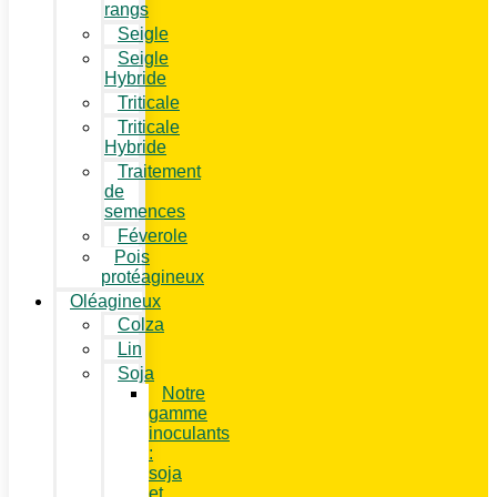
rangs
Seigle
Seigle
Hybride
Triticale
Triticale
Hybride
Traitement
de
semences
Féverole
Pois
protéagineux
Oléagineux
Colza
Lin
Soja
Notre
gamme
inoculants
:
soja
et