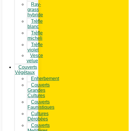
Ray-
grass
hybride
Trèfle
blanc
Trèfle
micheli
Trèfle
violet
Vesce
velue
Couverts
Végétaux
Enherbement
Couverts
Grandes
Cultures
Couverts
Faunistiques
Cultures
Dérobées
Couverts
Mellifères