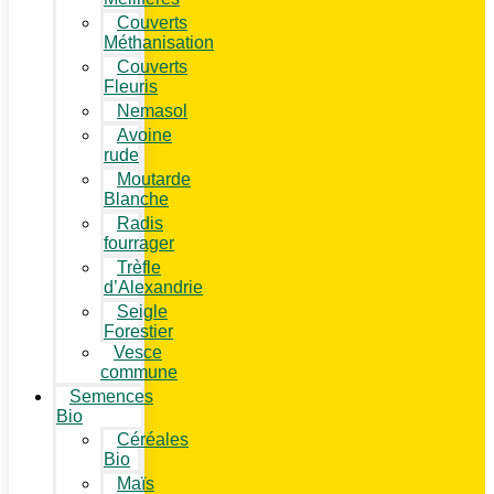
Couverts
Méthanisation
Couverts
Fleuris
Nemasol
Avoine
rude
Moutarde
Blanche
Radis
fourrager
Trèfle
d’Alexandrie
Seigle
Forestier
Vesce
commune
Semences
Bio
Céréales
Bio
Maïs