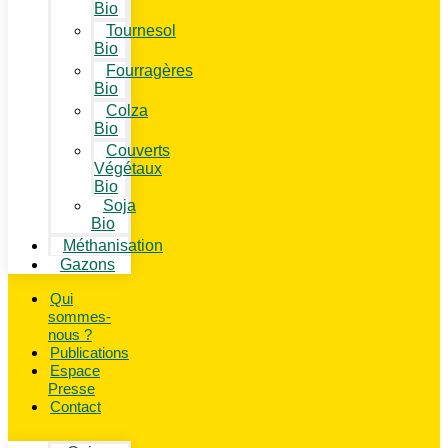
Bio
Tournesol
Bio
Fourragères
Bio
Colza
Bio
Couverts
Végétaux
Bio
Soja
Bio
Méthanisation
Gazons
Qui
sommes-
nous ?
Publications
Espace
Presse
Contact