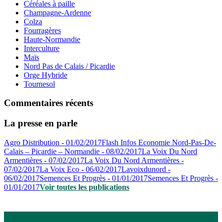
Céréales à paille
Champagne-Ardenne
Colza
Fourragères
Haute-Normandie
Interculture
Maïs
Nord Pas de Calais / Picardie
Orge Hybride
Tournesol
Commentaires récents
La presse en parle
Agro Distribution - 01/02/2017
Flash Infos Economie Nord-Pas-De-
Calais – Picardie – Normandie - 08/02/2017
La Voix Du Nord
Armentières - 07/02/2017
La Voix Du Nord Armentières -
07/02/2017
La Voix Eco - 06/02/2017
Lavoixdunord -
06/02/2017
Semences Et Progrès - 01/01/2017
Semences Et Progrès -
01/01/2017
Voir toutes les publications