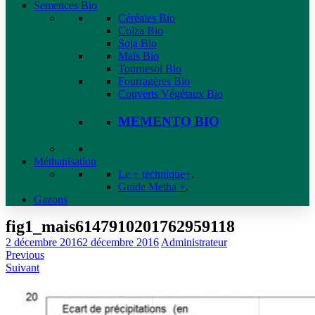
Semences Bio
Céréales Bio
Colza Bio
Soja Bio
Maïs Bio
Tournesol Bio
Fourragères Bio
Couverts Végétaux Bio
MEMENTO BIO
Méthanisation
Le + technique+
.
Guide Metha +
.
Gazons
fig1_mais6147910201762959118
2 décembre 2016
2 décembre 2016
Administrateur
Previous
Suivant