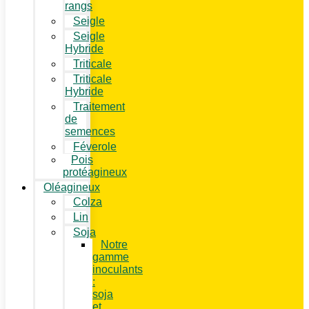
rangs
Seigle
Seigle
Hybride
Triticale
Triticale
Hybride
Traitement
de
semences
Féverole
Pois
protéagineux
Oléagineux
Colza
Lin
Soja
Notre
gamme
inoculants
:
soja
et