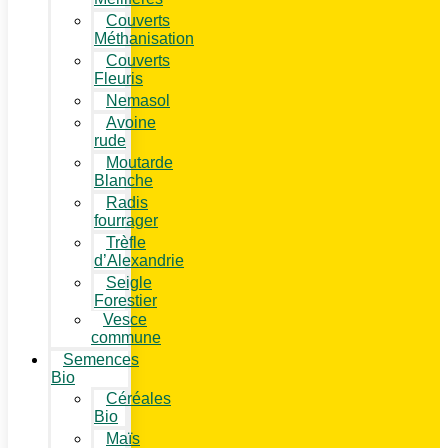
Couverts
Méthanisation
Couverts
Fleuris
Nemasol
Avoine
rude
Moutarde
Blanche
Radis
fourrager
Trèfle
d’Alexandrie
Seigle
Forestier
Vesce
commune
Semences
Bio
Céréales
Bio
Maïs