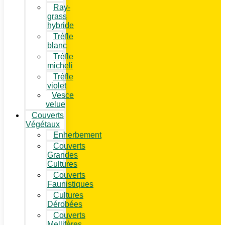
Ray-
grass
hybride
Trèfle
blanc
Trèfle
micheli
Trèfle
violet
Vesce
velue
Couverts
Végétaux
Enherbement
Couverts
Grandes
Cultures
Couverts
Faunistiques
Cultures
Dérobées
Couverts
Mellifères