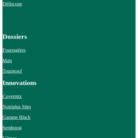
Défiscope
Dossiers
Fourragères
Maïs
Tournesol
Innovations
Covermix
Nutriplus Stim
Gamme Black
Semboost