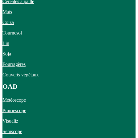
Céréales à paille
Maïs
Colza
Tournesol
Lin
Soja
Fourragères
Couverts végétaux
OAD
Météoscope
Prairiescope
Visualiz
Semscope