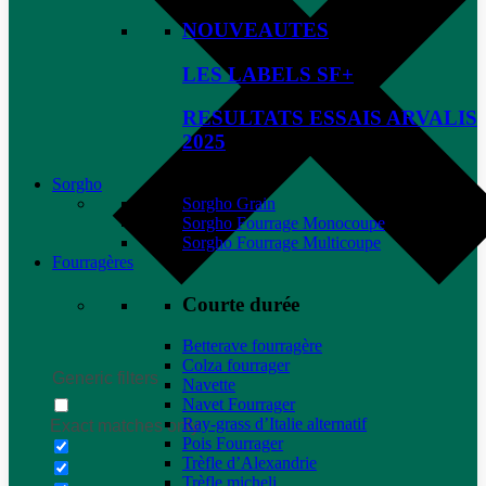
NOUVEAUTES
LES LABELS SF+
RESULTATS ESSAIS ARVALIS
2025
Sorgho
Sorgho Grain
Sorgho Fourrage Monocoupe
Sorgho Fourrage Multicoupe
Fourragères
Courte durée
Betterave fourragère
Colza fourrager
Generic filters
Navette
Navet Fourrager
Ray-grass d’Italie alternatif
Exact matches only
Pois Fourrager
Trèfle d’Alexandrie
Trèfle micheli