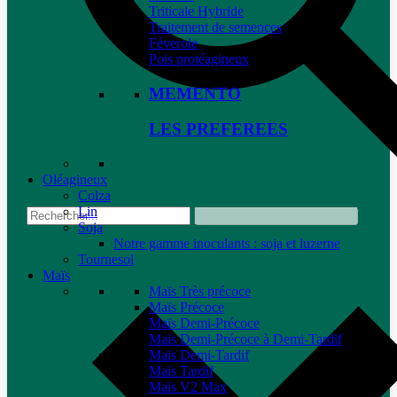
Triticale Hybride
Traitement de semences
Féverole
Pois protéagineux
MEMENTO
LES PREFEREES
Oléagineux
Colza
Lin
Soja
Notre gamme inoculants : soja et luzerne
Tournesol
Maïs
Maïs Très précoce
Maïs Précoce
Maïs Demi-Précoce
Maïs Demi-Précoce à Demi-Tardif
Maïs Demi-Tardif
Maïs Tardif
Maïs V2 Max