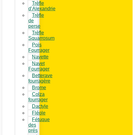
Trèfle
d’Alexandrie
Trèfle
de
perse
Trèfle
Squarrosum
Pois
Fourrager
Navette
Navet
Fourrager
Betterave
fourragère
Brome
Colza
fourrager
Dactyle
Fléole
Fétuque
des
prés