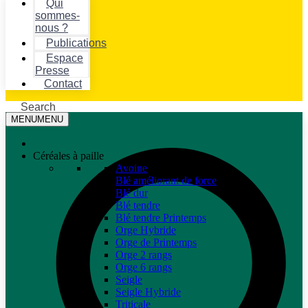
Qui
sommes-
nous ?
Publications
Espace
Presse
Contact
Search
MENU
MENU
Céréales à paille
Avoine
Blé améliorant de force
Blé dur
Blé tendre
Blé tendre Printemps
Orge Hybride
Orge de Printemps
Orge 2 rangs
Orge 6 rangs
Seigle
Seigle Hybride
Triticale