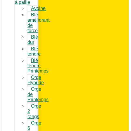
à paille
Avoine
Blé
améliorant
de
force
Blé
dur
Blé
tendre
Blé
tendre
Printemps
Orge
Hybride
Orge
de
Printemps
Orge
2
rangs
Orge
6