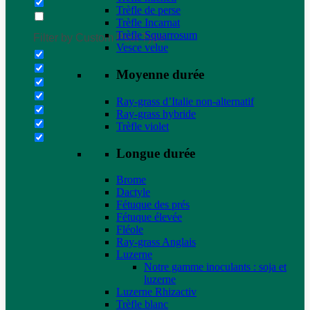
Trèfle de perse
Trèfle Incarnat
Trèfle Squarrosum
Filter by Custom Post Type
Vesce velue
Moyenne durée
Ray-grass d’Italie non-alternatif
Ray-grass hybride
Trèfle violet
Longue durée
Brome
Dactyle
Fétuque des prés
Fétuque élevée
Fléole
Ray-grass Anglais
Luzerne
Notre gamme inoculants : soja et
luzerne
Luzerne Rhizactiv
Trèfle blanc