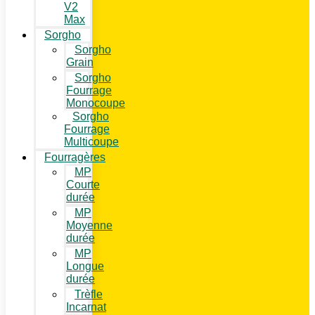
V2
Max
Sorgho
Sorgho
Grain
Sorgho
Fourrage
Monocoupe
Sorgho
Fourrage
Multicoupe
Fourragères
MP
Courte
durée
MP
Moyenne
durée
MP
Longue
durée
Trèfle
Incarnat