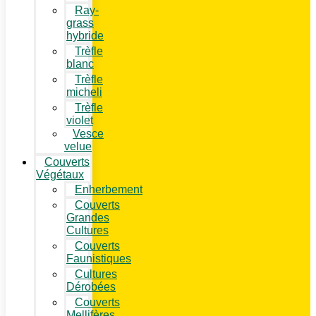
Ray-
grass
hybride
Trèfle
blanc
Trèfle
micheli
Trèfle
violet
Vesce
velue
Couverts
Végétaux
Enherbement
Couverts
Grandes
Cultures
Couverts
Faunistiques
Cultures
Dérobées
Couverts
Mellifères