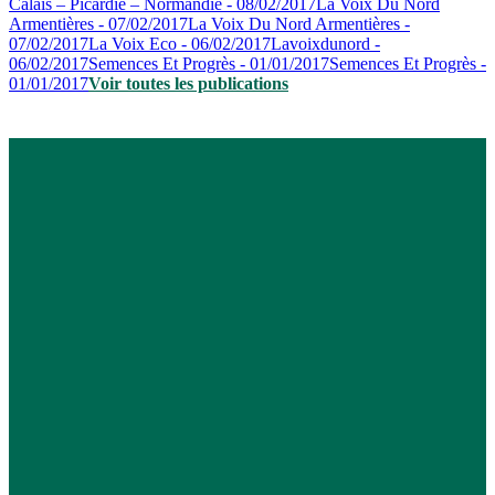
Calais – Picardie – Normandie - 08/02/2017
La Voix Du Nord
Armentières - 07/02/2017
La Voix Du Nord Armentières -
07/02/2017
La Voix Eco - 06/02/2017
Lavoixdunord -
06/02/2017
Semences Et Progrès - 01/01/2017
Semences Et Progrès -
01/01/2017
Voir toutes les publications