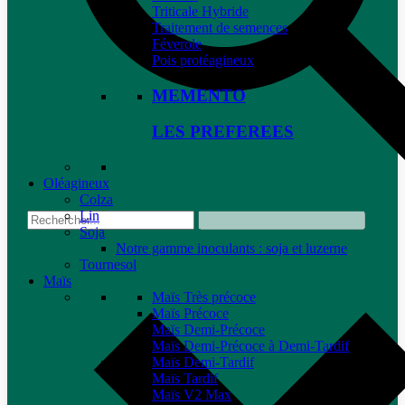
Triticale Hybride
Traitement de semences
Féverole
Pois protéagineux
MEMENTO
LES PREFEREES
Oléagineux
Colza
Lin
Soja
Notre gamme inoculants : soja et luzerne
Tournesol
Maïs
Maïs Très précoce
Maïs Précoce
Maïs Demi-Précoce
Maïs Demi-Précoce à Demi-Tardif
Maïs Demi-Tardif
Maïs Tardif
Maïs V2 Max