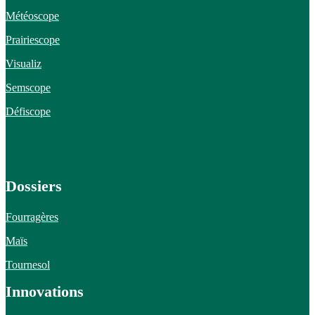
Météoscope
Prairiescope
Visualiz
Semscope
Défiscope
Dossiers
Fourragères
Maïs
Tournesol
Innovations