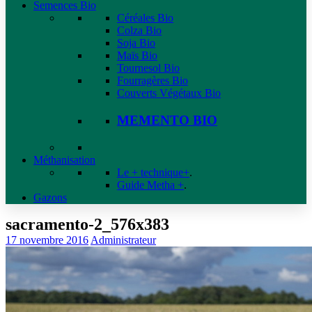
Semences Bio
Céréales Bio
Colza Bio
Soja Bio
Maïs Bio
Tournesol Bio
Fourragères Bio
Couverts Végétaux Bio
MEMENTO BIO
Méthanisation
Le + technique+
.
Guide Metha +
.
Gazons
sacramento-2_576x383
17 novembre 2016
Administrateur