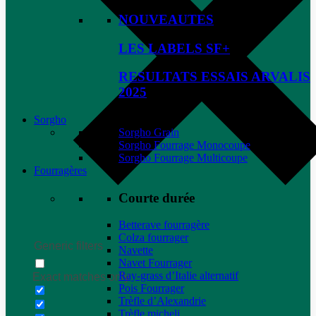
NOUVEAUTES
LES LABELS SF+
RESULTATS ESSAIS ARVALIS
2025
Sorgho
Sorgho Grain
Sorgho Fourrage Monocoupe
Sorgho Fourrage Multicoupe
Fourragères
Courte durée
Betterave fourragère
Colza fourrager
Generic filters
Navette
Navet Fourrager
Ray-grass d’Italie alternatif
Exact matches only
Pois Fourrager
Trèfle d’Alexandrie
Trèfle micheli