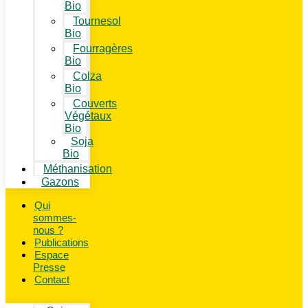
Bio
Tournesol
Bio
Fourragères
Bio
Colza
Bio
Couverts
Végétaux
Bio
Soja
Bio
Méthanisation
Gazons
Qui
sommes-
nous ?
Publications
Espace
Presse
Contact