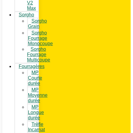
V2
Max
Sorgho
Sorgho
Grain
Sorgho
Fourrage
Monocoupe
Sorgho
Fourrage
Multicoupe
Fourragères
MP
Courte
durée
MP
Moyenne
durée
MP
Longue
durée
Trèfle
Incarnat