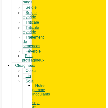
rangs
Seigle
Seigle
Hybride
Triticale
Triticale
Hybride
Traitement
de
semences
Féverole
Pois
protéagineux
Oléagineux
Colza
Lin
Soja
Notre
gamme
inoculants
:
soja
et