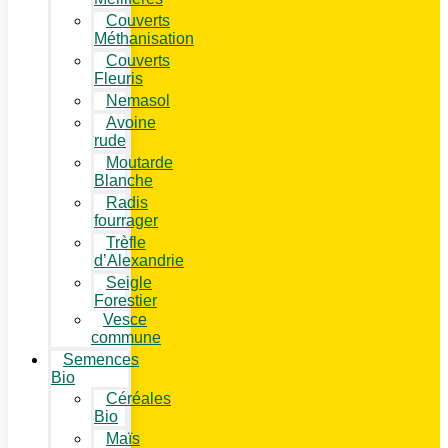
Couverts
Méthanisation
Couverts
Fleuris
Nemasol
Avoine
rude
Moutarde
Blanche
Radis
fourrager
Trèfle
d’Alexandrie
Seigle
Forestier
Vesce
commune
Semences
Bio
Céréales
Bio
Maïs