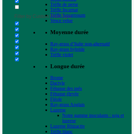
Trèfle de perse
Trèfle Incarnat
Trèfle Squarrosum
Filter by Custom Post Type
Vesce velue
Moyenne durée
Ray-grass d’Italie non-alternatif
Ray-grass hybride
Trèfle violet
Longue durée
Brome
Dactyle
Fétuque des prés
Fétuque élevée
Fléole
Ray-grass Anglais
Luzerne
Notre gamme inoculants : soja et
luzerne
Luzerne Rhizactiv
Trèfle blanc