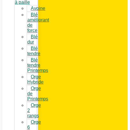
à paille
Avoine
Blé
améliorant
de
force
Blé
dur
Blé
tendre
Blé
tendre
Printemps
Orge
Hybride
Orge
de
Printemps
Orge
2
rangs
Orge
6