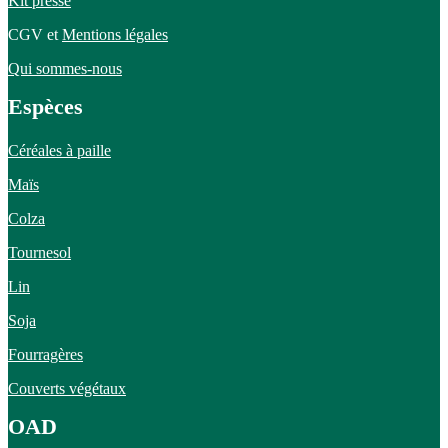
Kit presse
CGV et
Mentions légales
Qui sommes-nous
Espèces
Céréales à paille
Maïs
Colza
Tournesol
Lin
Soja
Fourragères
Couverts végétaux
OAD