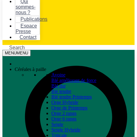
Qui
sommes-
nous ?
Publications
Espace
Presse
Contact
Search
MENU
MENU
Céréales à paille
Avoine
Blé améliorant de force
Blé dur
Blé tendre
Blé tendre Printemps
Orge Hybride
Orge de Printemps
Orge 2 rangs
Orge 6 rangs
Seigle
Seigle Hybride
Triticale