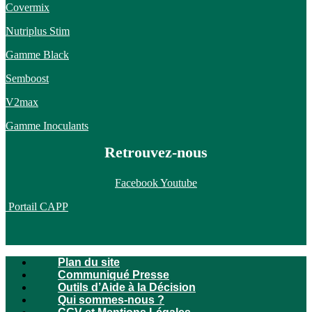
Covermix
Nutriplus Stim
Gamme Black
Semboost
V2max
Gamme Inoculants
Retrouvez-nous
Facebook
Youtube
Portail CAPP
Plan du site
Communiqué Presse
Outils d’Aide à la Décision
Qui sommes-nous ?