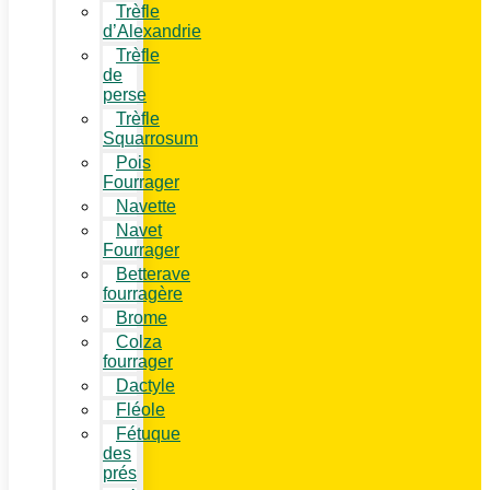
Trèfle
d’Alexandrie
Trèfle
de
perse
Trèfle
Squarrosum
Pois
Fourrager
Navette
Navet
Fourrager
Betterave
fourragère
Brome
Colza
fourrager
Dactyle
Fléole
Fétuque
des
prés