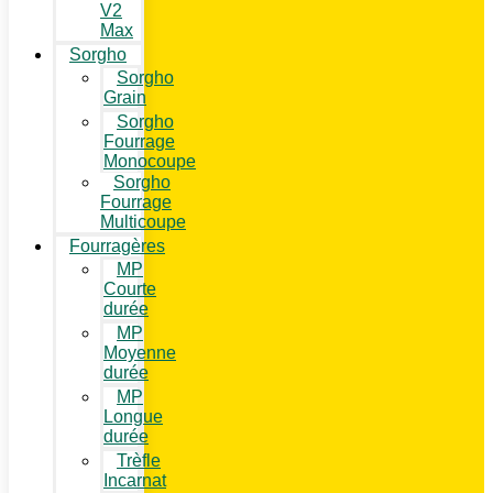
V2
Max
Sorgho
Sorgho
Grain
Sorgho
Fourrage
Monocoupe
Sorgho
Fourrage
Multicoupe
Fourragères
MP
Courte
durée
MP
Moyenne
durée
MP
Longue
durée
Trèfle
Incarnat