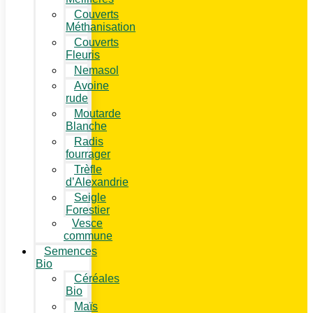
Couverts
Méthanisation
Couverts
Fleuris
Nemasol
Avoine
rude
Moutarde
Blanche
Radis
fourrager
Trèfle
d’Alexandrie
Seigle
Forestier
Vesce
commune
Semences
Bio
Céréales
Bio
Maïs