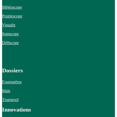
Météoscope
Prairiescope
Visualiz
Semscope
Défiscope
Dossiers
Fourragères
Maïs
Tournesol
Innovations