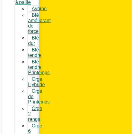
à paille
Avoine
Blé
améliorant
de
force
Blé
dur
Blé
tendre
Blé
tendre
Printemps
Orge
Hybride
Orge
de
Printemps
Orge
2
rangs
Orge
6