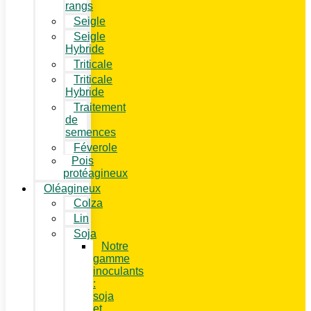
rangs
Seigle
Seigle
Hybride
Triticale
Triticale
Hybride
Traitement
de
semences
Féverole
Pois
protéagineux
Oléagineux
Colza
Lin
Soja
Notre
gamme
inoculants
:
soja
et