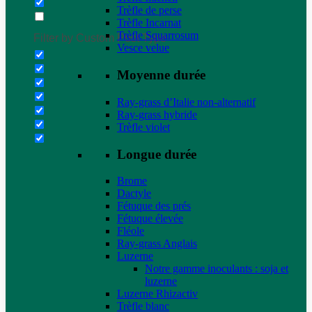
Trèfle de perse
Trèfle Incarnat
Trèfle Squarrosum
Filter by Custom Post Type
Vesce velue
Moyenne durée
Ray-grass d’Italie non-alternatif
Ray-grass hybride
Trèfle violet
Longue durée
Brome
Dactyle
Fétuque des prés
Fétuque élevée
Fléole
Ray-grass Anglais
Luzerne
Notre gamme inoculants : soja et
luzerne
Luzerne Rhizactiv
Trèfle blanc