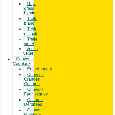
Ray-
grass
hybride
Trèfle
blanc
Trèfle
micheli
Trèfle
violet
Vesce
velue
Couverts
Végétaux
Enherbement
Couverts
Grandes
Cultures
Couverts
Faunistiques
Cultures
Dérobées
Couverts
Mellifères