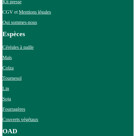
Kit presse
CGV et
Mentions légales
Qui sommes-nous
Espèces
Céréales à paille
Maïs
Colza
Tournesol
Lin
Soja
Fourragères
Couverts végétaux
OAD