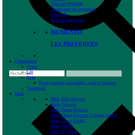
Triticale Hybride
Traitement de semences
Féverole
Pois protéagineux
MEMENTO
LES PREFEREES
Oléagineux
Colza
Lin
Soja
Notre gamme inoculants : soja et luzerne
Tournesol
Maïs
Maïs Très précoce
Maïs Précoce
Maïs Demi-Précoce
Maïs Demi-Précoce à Demi-Tardif
Maïs Demi-Tardif
Maïs Tardif
Maïs V2 Max