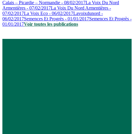
Calais – Picardie – Normandie - 08/02/2017
La Voix Du Nord
Armentières - 07/02/2017
La Voix Du Nord Armentières -
07/02/2017
La Voix Eco - 06/02/2017
Lavoixdunord -
06/02/2017
Semences Et Progrès - 01/01/2017
Semences Et Progrès -
01/01/2017
Voir toutes les publications