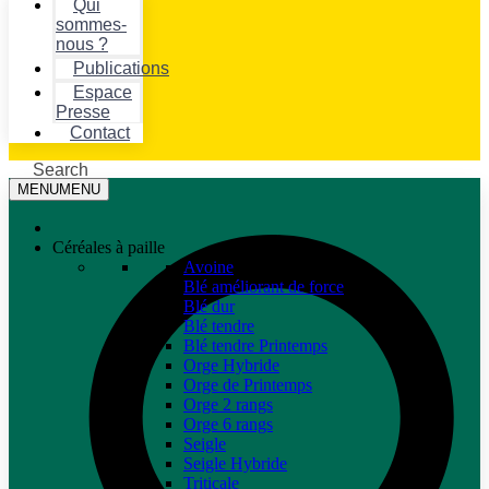
Qui
sommes-
nous ?
Publications
Espace
Presse
Contact
Search
MENU
MENU
Céréales à paille
Avoine
Blé améliorant de force
Blé dur
Blé tendre
Blé tendre Printemps
Orge Hybride
Orge de Printemps
Orge 2 rangs
Orge 6 rangs
Seigle
Seigle Hybride
Triticale