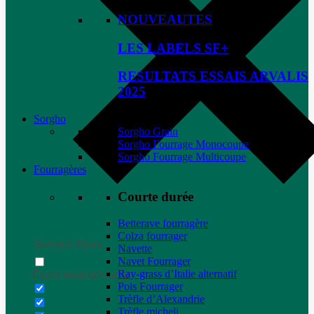
NOUVEAUTES
LES LABELS SF+
RESULTATS ESSAIS ARVALIS
2025
Sorgho
Sorgho Grain
Sorgho Fourrage Monocoupe
Sorgho Fourrage Multicoupe
Fourragères
Courte durée
Betterave fourragère
Colza fourrager
Generic filters
Navette
Navet Fourrager
Ray-grass d’Italie alternatif
Exact matches only
Pois Fourrager
Trèfle d’Alexandrie
Trèfle micheli