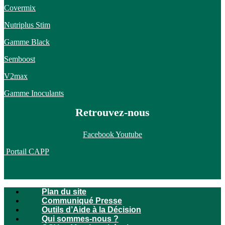
Covermix
Nutriplus Stim
Gamme Black
Semboost
V2max
Gamme Inoculants
Retrouvez-nous
Facebook
Youtube
Portail CAPP
Plan du site
Communiqué Presse
Outils d’Aide à la Décision
Qui sommes-nous ?