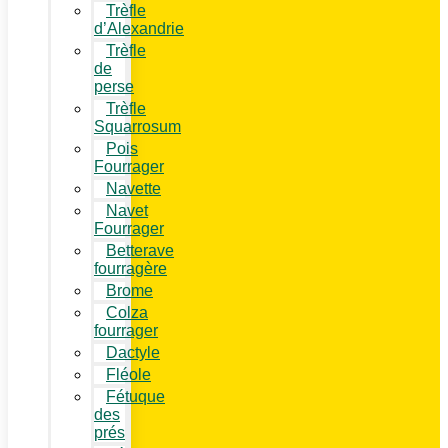
Trèfle
d’Alexandrie
Trèfle
de
perse
Trèfle
Squarrosum
Pois
Fourrager
Navette
Navet
Fourrager
Betterave
fourragère
Brome
Colza
fourrager
Dactyle
Fléole
Fétuque
des
prés