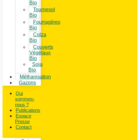
Bio
Tournesol
Bio
Fourragères
Bio
Colza
Bio
Couverts
Végétaux
Bio
Soja
Bio
Méthanisation
Gazons
Qui
sommes-
nous ?
Publications
Espace
Presse
Contact