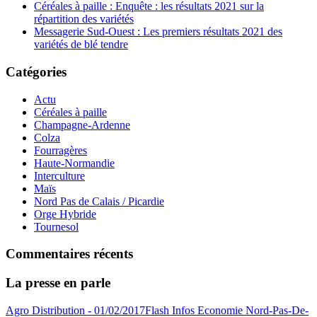
Céréales à paille : Enquête : les résultats 2021 sur la
répartition des variétés
Messagerie Sud-Ouest : Les premiers résultats 2021 des
variétés de blé tendre
Catégories
Actu
Céréales à paille
Champagne-Ardenne
Colza
Fourragères
Haute-Normandie
Interculture
Maïs
Nord Pas de Calais / Picardie
Orge Hybride
Tournesol
Commentaires récents
La presse en parle
Agro Distribution - 01/02/2017
Flash Infos Economie Nord-Pas-De-