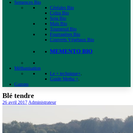
Semences Bio
Céréales Bio
Colza Bio
Soja Bio
Maïs Bio
Tournesol Bio
Fourragères Bio
Couverts Végétaux Bio
MEMENTO BIO
Méthanisation
Le + technique+
.
Guide Metha +
.
Gazons
Blé tendre
26 avril 2017
Administrateur