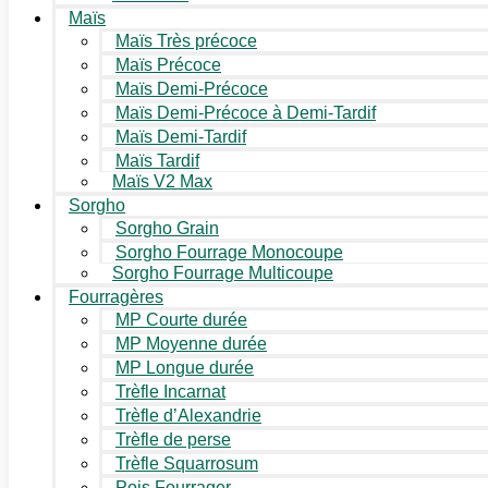
Maïs
Maïs Très précoce
Maïs Précoce
Maïs Demi-Précoce
Maïs Demi-Précoce à Demi-Tardif
Maïs Demi-Tardif
Maïs Tardif
Maïs V2 Max
Sorgho
Sorgho Grain
Sorgho Fourrage Monocoupe
Sorgho Fourrage Multicoupe
Fourragères
MP Courte durée
MP Moyenne durée
MP Longue durée
Trèfle Incarnat
Trèfle d’Alexandrie
Trèfle de perse
Trèfle Squarrosum
Pois Fourrager