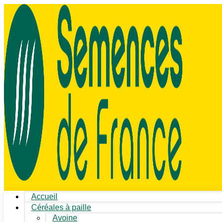
Accueil
Céréales à paille
Avoine