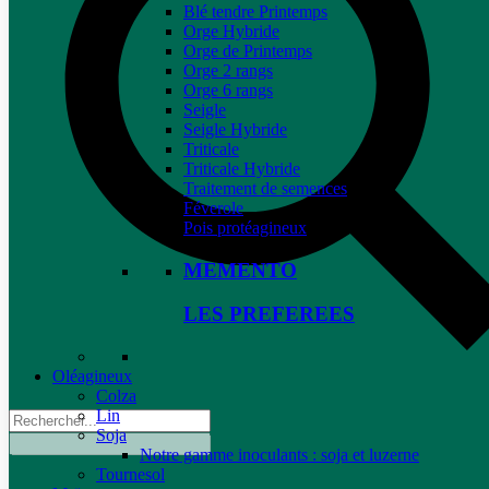
Blé tendre Printemps
Orge Hybride
Orge de Printemps
Orge 2 rangs
Orge 6 rangs
Seigle
Seigle Hybride
Triticale
Triticale Hybride
Traitement de semences
Féverole
Pois protéagineux
MEMENTO
LES PREFEREES
Oléagineux
Colza
Lin
Soja
Notre gamme inoculants : soja et luzerne
Tournesol