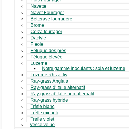
Navette
Navet Fourrager
Betterave fourragère
Brome
Colza fourrager
Dactyle
Fléole
Fétuque des prés
Fétuque élevée
Luzerne
Notre gamme inoculants : soja et luzerne
Luzerne Rhizactiv
Ray-grass Anglais
Ray-grass d’Italie alternatif
Ray-grass d’Italie non-alternatif
Ray-grass hybride
Trèfle blanc
Trèfle micheli
Trèfle violet
Vesce velue