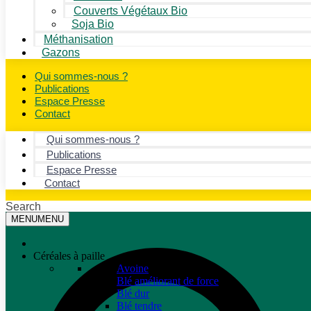
Couverts Végétaux Bio
Soja Bio
Méthanisation
Gazons
Qui sommes-nous ?
Publications
Espace Presse
Contact
Qui sommes-nous ?
Publications
Espace Presse
Contact
Search
MENU
MENU
Céréales à paille
Avoine
Blé améliorant de force
Blé dur
Blé tendre