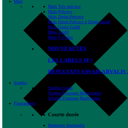
Maïs
Maïs Très précoce
Maïs Précoce
Maïs Demi-Précoce
Maïs Demi-Précoce à Demi-Tardif
Maïs Demi-Tardif
Maïs Tardif
Maïs V2 Max
NOUVEAUTES
LES LABELS SF+
RESULTATS ESSAIS ARVALIS 
Sorgho
Sorgho Grain
Sorgho Fourrage Monocoupe
Sorgho Fourrage Multicoupe
Fourragères
Courte durée
Betterave fourragère