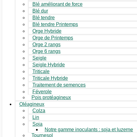
Blé améliorant de force
Blé dur
Blé tendre
Blé tendre Printemps
Orge Hybride
Orge de Printemps
Orge 2 rangs
Orge 6 rangs
Seigle
Seigle Hybride
Triticale
Triticale Hybride
Traitement de semences
Féverole
Pois protéagineux
Oléagineux
Colza
Lin
Soja
Notre gamme inoculants : soja et luzerne
Tournesol