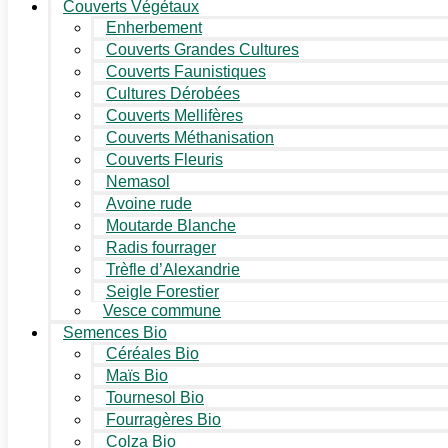
Couverts Végétaux
Enherbement
Couverts Grandes Cultures
Couverts Faunistiques
Cultures Dérobées
Couverts Mellifères
Couverts Méthanisation
Couverts Fleuris
Nemasol
Avoine rude
Moutarde Blanche
Radis fourrager
Trèfle d’Alexandrie
Seigle Forestier
Vesce commune
Semences Bio
Céréales Bio
Maïs Bio
Tournesol Bio
Fourragères Bio
Colza Bio