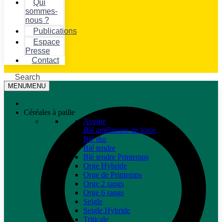
Qui
sommes-
nous ?
Publications
Espace
Presse
Contact
Search
MENU
MENU
Céréales à paille
Avoine
Blé améliorant de force
Blé dur
Blé tendre
Blé tendre Printemps
Orge Hybride
Orge de Printemps
Orge 2 rangs
Orge 6 rangs
Seigle
Seigle Hybride
Triticale