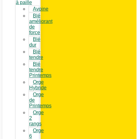
à paille
Avoine
Blé
améliorant
de
force
Blé
dur
Blé
tendre
Blé
tendre
Printemps
Orge
Hybride
Orge
de
Printemps
Orge
2
rangs
Orge
6