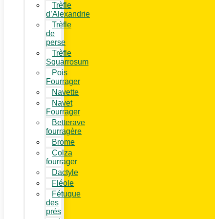
Trèfle
d’Alexandrie
Trèfle
de
perse
Trèfle
Squarrosum
Pois
Fourrager
Navette
Navet
Fourrager
Betterave
fourragère
Brome
Colza
fourrager
Dactyle
Fléole
Fétuque
des
prés