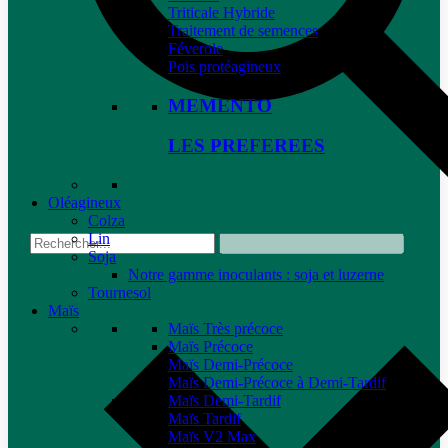
Triticale Hybride
Traitement de semences
Féverole
Pois protéagineux
MEMENTO
LES PREFEREES
Oléagineux
Colza
Lin
Soja
Notre gamme inoculants : soja et luzerne
Tournesol
Maïs
Maïs Très précoce
Maïs Précoce
Maïs Demi-Précoce
Maïs Demi-Précoce à Demi-Tardif
Maïs Demi-Tardif
Maïs Tardif
Maïs V2 Max