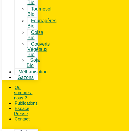
Bio
Tournesol
Bio
Fourragères
Bio
Colza
Bio
Couverts
Végétaux
Bio
Soja
Bio
Méthanisation
Gazons
Qui
sommes-
nous ?
Publications
Espace
Presse
Contact