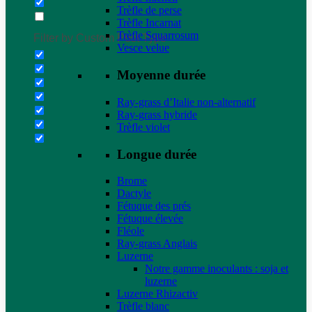
Trèfle de perse
Trèfle Incarnat
Trèfle Squarrosum
Filter by Custom Post Type
Vesce velue
Moyenne durée
Ray-grass d’Italie non-alternatif
Ray-grass hybride
Trèfle violet
Longue durée
Brome
Dactyle
Fétuque des prés
Fétuque élevée
Fléole
Ray-grass Anglais
Luzerne
Notre gamme inoculants : soja et
luzerne
Luzerne Rhizactiv
Trèfle blanc