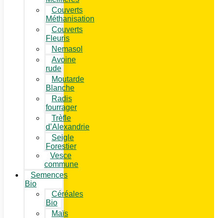
Couverts
Méthanisation
Couverts
Fleuris
Nemasol
Avoine
rude
Moutarde
Blanche
Radis
fourrager
Trèfle
d’Alexandrie
Seigle
Forestier
Vesce
commune
Semences
Bio
Céréales
Bio
Maïs