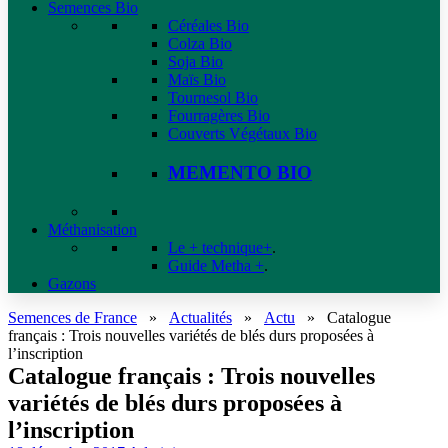
Semences Bio
Céréales Bio
Colza Bio
Soja Bio
Maïs Bio
Tournesol Bio
Fourragères Bio
Couverts Végétaux Bio
MEMENTO BIO
Méthanisation
Le + technique+
.
Guide Metha +
.
Gazons
Semences de France
»
Actualités
»
Actu
»
Catalogue
français : Trois nouvelles variétés de blés durs proposées à
l’inscription
Catalogue français : Trois nouvelles
variétés de blés durs proposées à
l’inscription