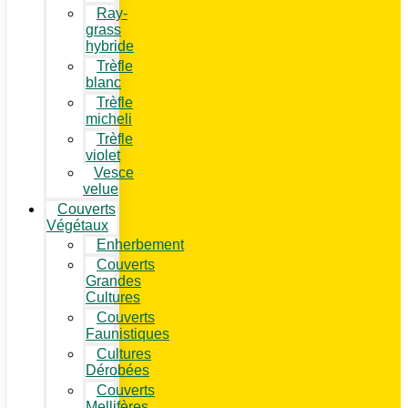
Ray-
grass
hybride
Trèfle
blanc
Trèfle
micheli
Trèfle
violet
Vesce
velue
Couverts
Végétaux
Enherbement
Couverts
Grandes
Cultures
Couverts
Faunistiques
Cultures
Dérobées
Couverts
Mellifères