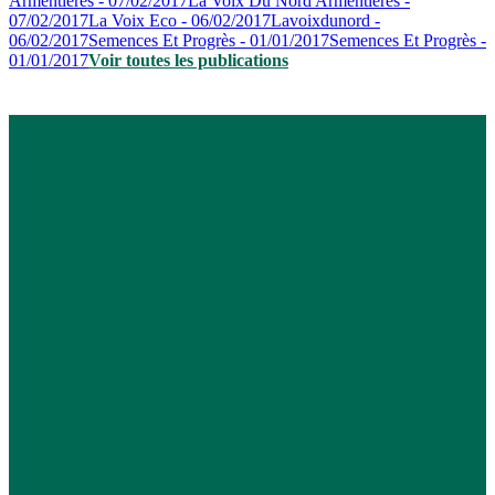
Armentières - 07/02/2017
La Voix Du Nord Armentières -
07/02/2017
La Voix Eco - 06/02/2017
Lavoixdunord -
06/02/2017
Semences Et Progrès - 01/01/2017
Semences Et Progrès -
01/01/2017
Voir toutes les publications