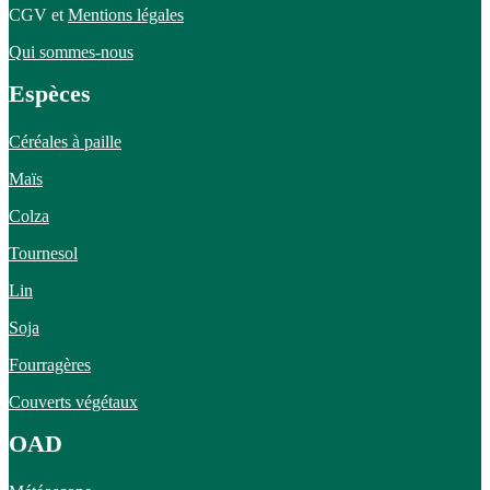
CGV et
Mentions légales
Qui sommes-nous
Espèces
Céréales à paille
Maïs
Colza
Tournesol
Lin
Soja
Fourragères
Couverts végétaux
OAD