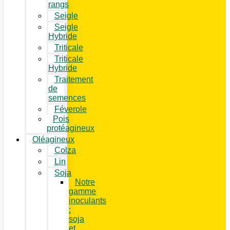
rangs
Seigle
Seigle
Hybride
Triticale
Triticale
Hybride
Traitement
de
semences
Féverole
Pois
protéagineux
Oléagineux
Colza
Lin
Soja
Notre
gamme
inoculants
:
soja
et