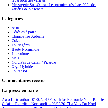
répartition des variétés
Messagerie Sud-Ouest : Les premiers résultats 2021 des
variétés de blé tendre
Catégories
Actu
Céréales à paille
Champagne-Ardenne
Colza
Fourragères
Haute-Normandie
Interculture
Maïs
Nord Pas de Calais / Picardie
Orge Hybride
Tournesol
Commentaires récents
La presse en parle
Agro Distribution - 01/02/2017
Flash Infos Economie Nord-Pas-De-
Calais – Picardie – Normandie - 08/02/2017
La Voix Du Nord