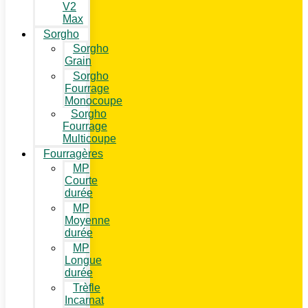
V2
Max
Sorgho
Sorgho
Grain
Sorgho
Fourrage
Monocoupe
Sorgho
Fourrage
Multicoupe
Fourragères
MP
Courte
durée
MP
Moyenne
durée
MP
Longue
durée
Trèfle
Incarnat