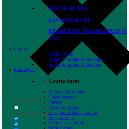
NOUVEAUTES
LES LABELS SF+
RESULTATS ESSAIS ARVALIS
2025
Sorgho
Sorgho Grain
Sorgho Fourrage Monocoupe
Sorgho Fourrage Multicoupe
Fourragères
Courte durée
Betterave fourragère
Colza fourrager
Generic filters
Navette
Navet Fourrager
Ray-grass d’Italie alternatif
Exact matches only
Pois Fourrager
Trèfle d’Alexandrie
Trèfle micheli