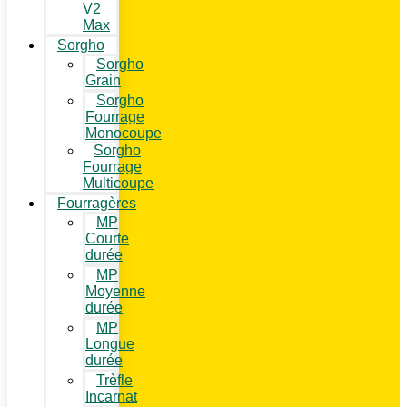
V2
Max
Sorgho
Sorgho
Grain
Sorgho
Fourrage
Monocoupe
Sorgho
Fourrage
Multicoupe
Fourragères
MP
Courte
durée
MP
Moyenne
durée
MP
Longue
durée
Trèfle
Incarnat