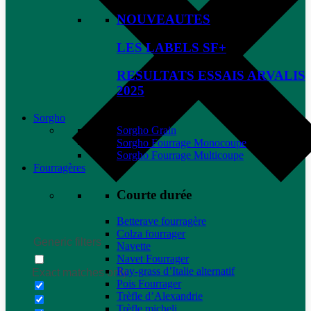
NOUVEAUTES
LES LABELS SF+
RESULTATS ESSAIS ARVALIS
2025
Sorgho
Sorgho Grain
Sorgho Fourrage Monocoupe
Sorgho Fourrage Multicoupe
Fourragères
Courte durée
Betterave fourragère
Colza fourrager
Generic filters
Navette
Navet Fourrager
Ray-grass d’Italie alternatif
Exact matches only
Pois Fourrager
Trèfle d’Alexandrie
Trèfle micheli