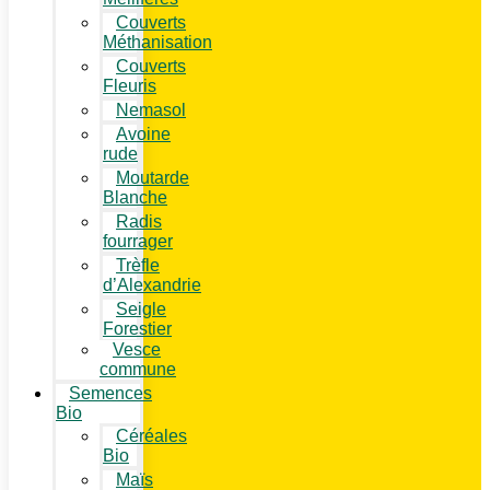
Couverts
Méthanisation
Couverts
Fleuris
Nemasol
Avoine
rude
Moutarde
Blanche
Radis
fourrager
Trèfle
d’Alexandrie
Seigle
Forestier
Vesce
commune
Semences
Bio
Céréales
Bio
Maïs