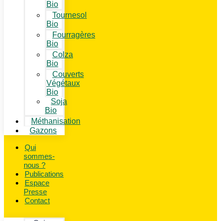
Bio
Tournesol
Bio
Fourragères
Bio
Colza
Bio
Couverts
Végétaux
Bio
Soja
Bio
Méthanisation
Gazons
Qui
sommes-
nous ?
Publications
Espace
Presse
Contact