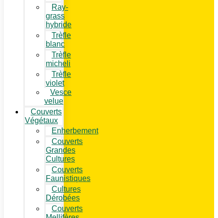
Ray-
grass
hybride
Trèfle
blanc
Trèfle
micheli
Trèfle
violet
Vesce
velue
Couverts
Végétaux
Enherbement
Couverts
Grandes
Cultures
Couverts
Faunistiques
Cultures
Dérobées
Couverts
Mellifères