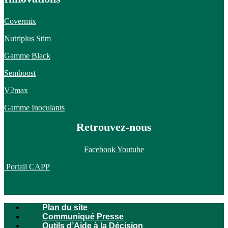
Covermix
Nutriplus Stim
Gamme Black
Semboost
V2max
Gamme Inoculants
Retrouvez-nous
Facebook
Youtube
Portail CAPP
Plan du site
Communiqué Presse
Outils d’Aide à la Décision