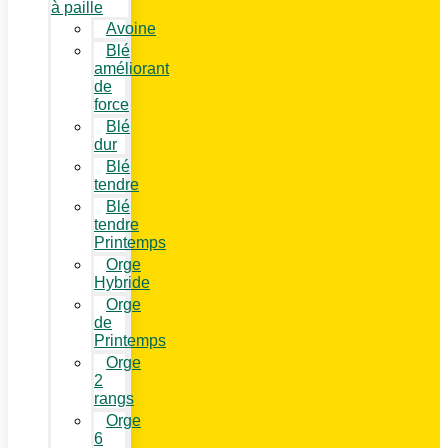
à paille
Avoine
Blé
améliorant
de
force
Blé
dur
Blé
tendre
Blé
tendre
Printemps
Orge
Hybride
Orge
de
Printemps
Orge
2
rangs
Orge
6