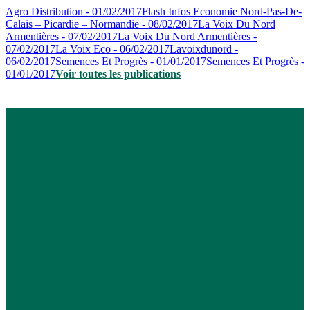
Agro Distribution - 01/02/2017
Flash Infos Economie Nord-Pas-De-
Calais – Picardie – Normandie - 08/02/2017
La Voix Du Nord
Armentières - 07/02/2017
La Voix Du Nord Armentières -
07/02/2017
La Voix Eco - 06/02/2017
Lavoixdunord -
06/02/2017
Semences Et Progrès - 01/01/2017
Semences Et Progrès -
01/01/2017
Voir toutes les publications