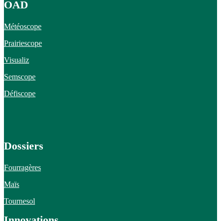
OAD
Météoscope
Prairiescope
Visualiz
Semscope
Défiscope
Dossiers
Fourragères
Maïs
Tournesol
Innovations