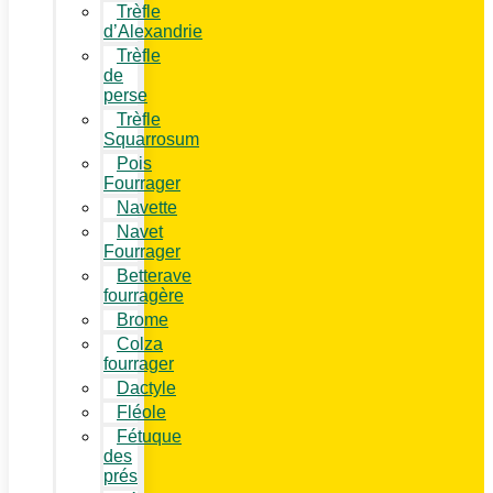
Trèfle
d’Alexandrie
Trèfle
de
perse
Trèfle
Squarrosum
Pois
Fourrager
Navette
Navet
Fourrager
Betterave
fourragère
Brome
Colza
fourrager
Dactyle
Fléole
Fétuque
des
prés