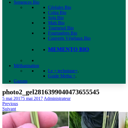
Semences Bio
Céréales Bio
Colza Bio
Soja Bio
Maïs Bio
Tournesol Bio
Fourragères Bio
Couverts Végétaux Bio
MEMENTO BIO
Méthanisation
Le + technique+
.
Guide Metha +
.
Gazons
photo2_gel2816399040473655545
5 mai 2017
5 mai 2017
Administrateur
Previous
Suivant