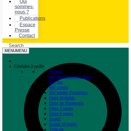
Qui
sommes-
nous ?
Publications
Espace
Presse
Contact
Search
MENU
MENU
Céréales à paille
Avoine
Blé améliorant de force
Blé dur
Blé tendre
Blé tendre Printemps
Orge Hybride
Orge de Printemps
Orge 2 rangs
Orge 6 rangs
Seigle
Seigle Hybride
Triticale