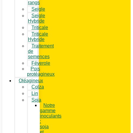
rangs
Seigle
Seigle
Hybride
Triticale
Triticale
Hybride
Traitement
de
semences
Féverole
Pois
protéagineux
Oléagineux
Colza
Lin
Soja
Notre
gamme
inoculants
:
soja
et