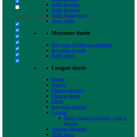
Trèfle de perse
Trèfle Incarnat
Trèfle Squarrosum
Filter by Custom Post Type
Vesce velue
Moyenne durée
Ray-grass d’Italie non-alternatif
Ray-grass hybride
Trèfle violet
Longue durée
Brome
Dactyle
Fétuque des prés
Fétuque élevée
Fléole
Ray-grass Anglais
Luzerne
Notre gamme inoculants : soja et
luzerne
Luzerne Rhizactiv
Trèfle blanc