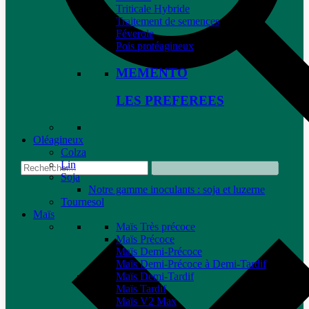
Triticale Hybride
Traitement de semences
Féverole
Pois protéagineux
MEMENTO
LES PREFEREES
Oléagineux
Colza
Lin
Soja
Notre gamme inoculants : soja et luzerne
Tournesol
Maïs
Maïs Très précoce
Maïs Précoce
Maïs Demi-Précoce
Maïs Demi-Précoce à Demi-Tardif
Maïs Demi-Tardif
Maïs Tardif
Maïs V2 Max