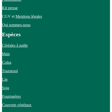
Kit presse
CGV et
Mentions légales
Qui sommes-nous
Espèces
Céréales à paille
Maïs
Colza
Tournesol
Lin
Soja
Fourragères
Couverts végétaux